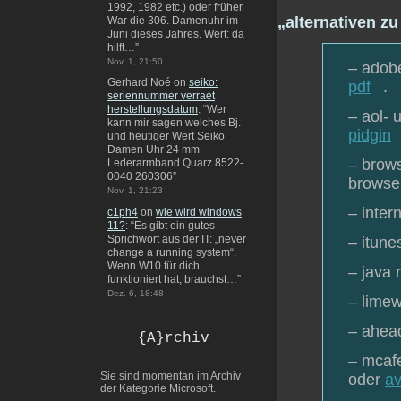
1992, 1982 etc.) oder früher.
„alternativen z
War die 306. Damenuhr im
Juni dieses Jahres. Wert: da
hilft…
”
Nov. 1, 21:50
– adobe
Gerhard Noé
on
seiko:
pdf
.
seriennummer verraet
herstellungsdatum
: “
Wer
– aol- 
kann mir sagen welches Bj.
pidgin
und heutiger Wert Seiko
Damen Uhr 24 mm
– brows
Lederarmband Quarz 8522-
0040 260306
”
browser
Nov. 1, 21:23
– inter
c1ph4
on
wie wird windows
11?
: “
Es gibt ein gutes
Sprichwort aus der IT: „never
– itune
change a running system“.
Wenn W10 für dich
– java 
funktioniert hat, brauchst…
”
Dez. 6, 18:48
– limew
– ahead
{A}rchiv
– mcafe
Sie sind momentan im Archiv
oder
av
der Kategorie Microsoft.