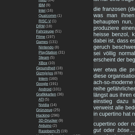
IBM
(9)
die franzosen (di
Intel
(16)
was man ihnen 
Qualcomm
(1)
behaupten nun
RISC-V
(1)
DRM
(18)
produziere einen
Fahrzeuge
(51)
heisse benzol, 
Filme
(197)
dabei ist, dass e
Games
(131)
geruch beschwert
Nintendo
(8)
PlayStation
(31)
sei völlig norma
Steam
(5)
erscheint der begr
XBox
(10)
Gesundheit
(18)
wer etwa die p
Gizm{e}os
(878)
diese organisati
Intern
(160)
ach-so-moderne
Google
(191)
reihe gefährliche
Android
(101)
längst aus ihren
Grafikkarten
(36)
ATI
(5)
einstieg dazu l
Nvidia
(14)
verweist alle be
Grünzeug
(25)
in cupertino hat
Hacking
(296)
3D-Drucker
(9)
cupertino oder 
Arduino
(2)
gut
oder
böse
… 
Raspberry Pi
(19)