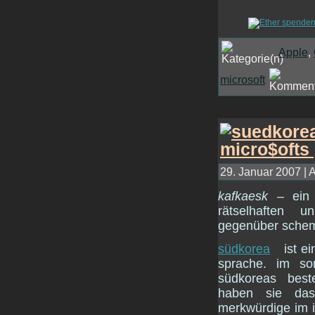
Apple
,
microsoft
29. Januar 2007 | 
kafkaesk
– ein u
rätselhaften u
gegenüber schem
südkorea
ist ei
sprache. im 
südkoreas best
haben sie da
merkwürdige im in