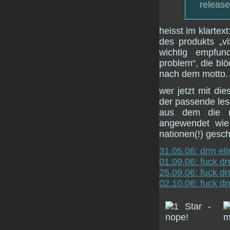
release
heisst im klartex
des produkts „v
wichtig empfun
problem“, die bl
nach dem motto.
wer jetzt mit di
der passende lese
aus dem die r
angewendet wie 
nationen(!) gesc
31.05.06: drm el
01.09.06: fuck d
25.09.06: fuck dr
02.10.06: fuck dr