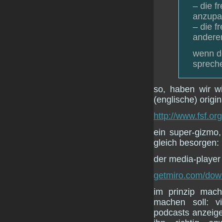
– die f
anzupa
– die f
anderen
wenn de
spreche
so, haben wir w
(englische) origin
http://www.fsf.or
ein super-gizmo,
gleich besorgen:
der media-playe
getmiro.com/dow
im prinzip mac
machen soll: v
podcasts anzeige