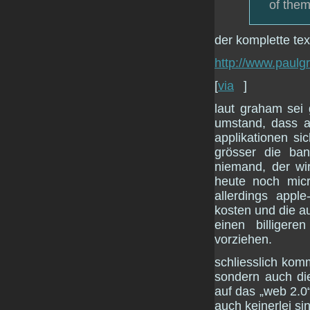
of them
der komplette tex
http://www.paulg
[
via
]
laut graham sei
umstand, dass a
applikationen sic
grösser die ban
niemand, der wi
heute noch micr
allerdings appl
kosten und die a
einen billigere
vorziehen.
schliesslich komm
sondern auch die
auf das „web 2.0“
auch keinerlei si