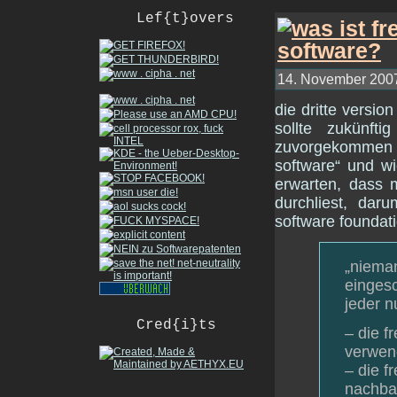
Lef{t}overs
14. November 2007
die dritte versio
sollte zukünft
zuvorgekommen w
software“ und w
erwarten, dass 
durchliest, dar
software foundati
„nieman
eingesc
jeder n
Cred{i}ts
– die f
verwen
– die f
nachbar