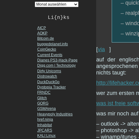
– quick
– realp
Li{n}ks
– windo
AICP
– winzi
AOKP
Bitcoin.de
buggedplanet.info
[
via
]
CoinGecko
Current Events
auf der englisc
Dianes PS3-Hack-Page
angesprochenen 
Digg.com | Technology
Dirty Unicorns
nichts taugt:
Distrowatch
DuckDuckGo
http://lifehacker
Dystopia Tracker
wer zum ersten m
FRNDC
Glitch
was ist freie soft
GORG
GSMArena
was mir noch auf d
Heavypoly Industries
href.ninja
– outlook -> alte
Inhabitat
– photoshop -> al
JPCARS
KALI Linux
– winamp/itunes -