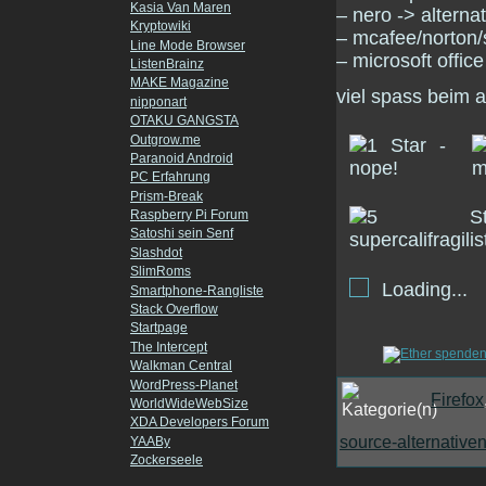
Kasia Van Maren
– nero -> alterna
Kryptowiki
– mcafee/norton/s
Line Mode Browser
– microsoft office
ListenBrainz
MAKE Magazine
viel spass beim 
nipponart
OTAKU GANGSTA
Outgrow.me
Paranoid Android
PC Erfahrung
Prism-Break
Raspberry Pi Forum
Satoshi sein Senf
Slashdot
SlimRoms
Loading...
Smartphone-Rangliste
Stack Overflow
Startpage
The Intercept
Walkman Central
WordPress-Planet
Firefox
WorldWideWebSize
XDA Developers Forum
source-alternative
YAABy
Zockerseele