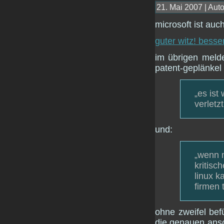
21. Mai 2007 | Auto
microsoft ist auc
guter witz! besse
im übrigen melde
patent-geplänkel 
„es ist
verletzt
und:
„wenn 
kritisc
linux k
firmen 
ohne zweifel bef
die genauen ansc