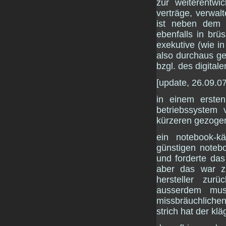
zur weiterentwic
verträge, verwalt
ist neben dem e
ebenfalls in brüs
exekutive (wie i
also durchaus ge
bzgl. des digitale
[update, 26.09.07
in einem erste
betriebssystem 
kürzeren gezogen
ein notebook-k
günstigen notebo
und forderte das
aber das war z
hersteller zur
ausserdem m
missbräuchliche
strich hat der kl