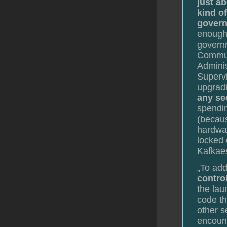
just a
kind o
govern
enough 
governm
Commun
Adminis
Supervi
upgrad
any se
spendi
(becaus
hardwa
locked 
Kafkae
„To add
contro
the lau
code th
other s
encoun