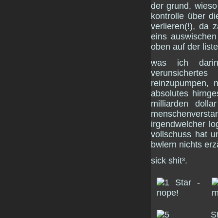
der grund, wieso
kontrolle über d
verlieren(!), d
eins auswischen
oben auf der liste
was ich darin
verunsicherte
reinzupumpen, n
absolutes hirnge
milliarden dol
menschenverst
irgendwelcher lo
vollschuss hat 
bwlern nichts erz
sick shit³.