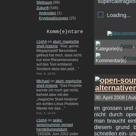
Weltraum
(99)
Zukunft
(546)
Androiden
(1)
Loading...
Kryptowährungen
(25)
Komm{e}ntare
c1ph4
on
atuin: magische
Apple
,
shell-historie
: “
Klar, gerne.
Megaprojekt! Besonders
gefreut hat mich, dass nicht
Kein
nur eine Riesenresonanz
auf das Tool entstand.
Sondern dass das jetzt…
”
Feb. 8, 18:54
Michael
on
atuin: magische
shell-historie
: “
Das Projekte
kannte ich noch gar nicht,
behebt aber mit der
30. April 2008 | Aut
„magische Shell-Historie“
ein echtes Linux Problem.
im grossen und g
Werde mir das…
”
nicht durch ope
Feb. 2, 14:18
man braucht einf
c1ph4
on
seiko:
seriennummer verraet
diesem grund b
herstellungsdatum
:
schnellen ein- un
“
260306: Juni 2002 (oder