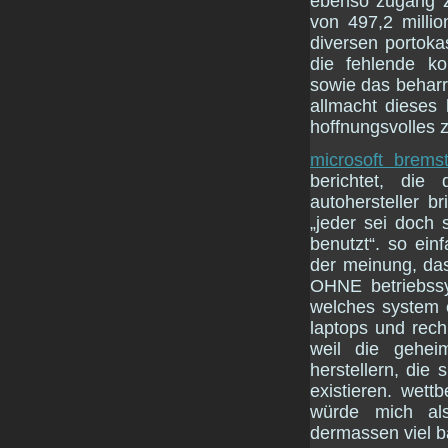
ebenso zugang z
von 497,2 milli
diversen portoka
die fehlende ko
sowie das beharr
allmacht dieses
hoffnungsvolles 
microsoft bremst
berichtet, die
autohersteller b
„jeder sei doch 
benutzt“. so ein
der meinung, das
OHNE betriebssy
welches system 
laptops und rech
weil die gehe
herstellern, die
existieren. wett
würde mich als
dermassen viel b