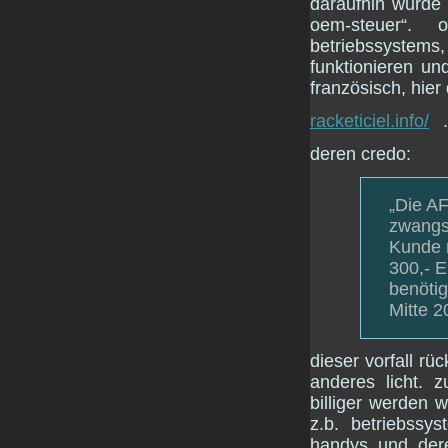
daraufhin wurde e
oem-steuer“. 
betriebssystems,
funktionieren und
französisch, hier
racketiciel.info/
.
deren credo:
„Die AF
zwangsw
Kunde 
300,- E
benötig
Mitte 2
dieser vorfall r
anderes licht. 
billiger werden 
z.b. betriebssy
handys und dere