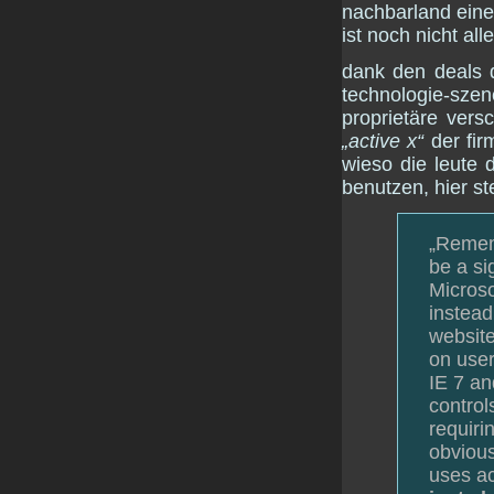
nachbarland eines
ist noch nicht al
dank den deals d
technologie-sz
proprietäre vers
„active x“
der fir
wieso die leute 
benutzen, hier s
„Remem
be a si
Microso
instead
website
on user
IE 7 an
control
requiri
obvious
uses ac