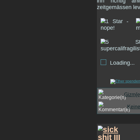
ihn richtig a
zeitgemässen lev
Loading...
Gizm{e
Kein