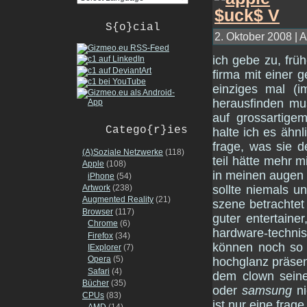
S{o}cial
2. Oktober 2008 | A
ich gebe zu, früh
firma mit einer g
einziges mal (
herausfinden mus
auf grossartige
Catego{r}ies
halte ich es ähn
frage, was sie
(A)Soziale Netzwerke
(118)
teil hätte mehr m
Apple
(108)
in meinen augen
iPhone
(54)
Artwork
(238)
sollte niemals u
Augmented Reality
(21)
szene betrachtet 
Browser
(117)
guter entertaine
Chrome
(6)
hardware-techni
Firefox
(34)
können noch so 
IExplorer
(7)
Opera
(5)
hochglanz präsen
Safari
(4)
dem clown seine
Bücher
(35)
oder
samsung
ni
CPUs
(83)
ist nur eine frage
AMD
(14)