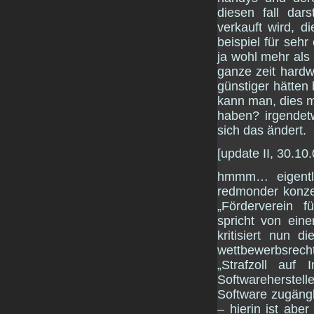
diesen fall dar
verkauft wird, d
beispiel für seh
ja wohl mehr als
ganze zeit hardw
günstiger hätten 
kann man, dies m
haben? irgendetw
sich das ändert.
[update II, 30.10.
hmmm… eigentli
redmonder konze
„Förderverein fü
spricht von ein
kritisiert nun 
wettbewerbsrecht
„Strafzoll auf In
Softwareherstelle
Software zugängl
– hierin ist abe