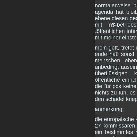
normalerweise b
agenda hat blei
ebene diesen ge
mit m$-betrieb
„öffentlichen int
mit meiner einste
mein gott, tretet
ende hat! sonst
menschen ebens
unbedingt ausein
überflüssigen 
öffentliche einri
die für pcs keine
nichts zu tun, es
den schädel krieg
anmerkung:
die europäische 
27 kommissaren, 
ein bestimmtes 