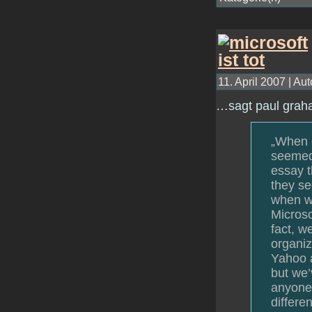
11. April 2007 | Aut
…sagt paul grah
„When d
seemed
essay 
they se
when we
Microso
fact, w
organiz
Yahoo 
but we’
anyone 
differe