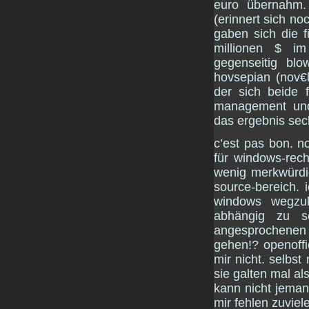
euro übernahm.
(erinnert sich n
gaben sich die f
millionen $ im
gegenseitig blo
hovsepian (nov€
der sich beide f
management und
das ergebnis sec
c’est pas bon. n
für windows-rech
wenig merkwürdig
source-bereich. 
windows wegzu
abhängig zu s
angesprochenen b
gehen!? openoffic
mir nicht. selbst
sie galten mal al
kann nicht jeman
mir fehlen zuviel