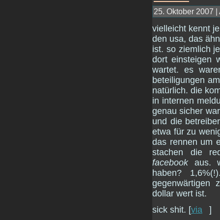
25. Oktober 2007 |
vielleicht kennt
den usa, das ähn
ist. so ziemlich
dort einsteigen wi
wartet. es waren
beteiligungen a
natürlich. die k
in internen meld
genau sicher war,
und die betreiber
etwa für zu weni
das rennen um ei
stachen die re
facebook
aus. w
haben? 1,6%(!
gegenwärtigen ze
dollar wert ist.
sick shit. [
via
]