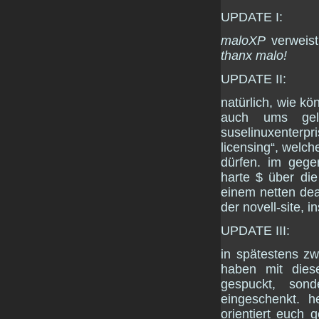
UPDATE I:
maloXP
verweist
thanx malo!
UPDATE II:
natürlich, wie kö
auch ums gel
suselinuxenterp
licensing“, welch
dürfen. im gege
harte $ über die 
einem netten dea
der novell-site, 
UPDATE III:
in spätestens zw
haben mit dies
gespuckt, son
eingeschenkt. h
orientiert euch 