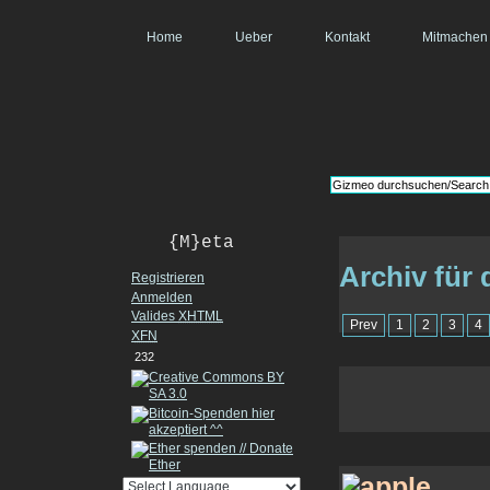
Home
Ueber
Kontakt
Mitmachen
{M}eta
Archiv für 
Registrieren
Anmelden
Valides
XHTML
Prev
1
2
3
4
XFN
232