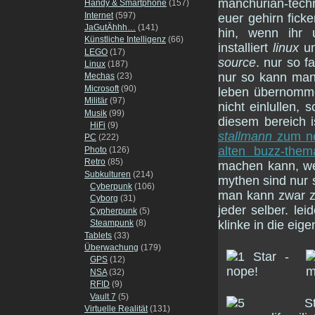
manchurian-tech
Handy & Smartphone
(157)
Internet
(597)
euer gehirn fick
JaGutÄhhh…
(141)
hin, wenn ihr 
Künstliche Intelligenz
(66)
installiert
linux
un
LEGO
(17)
source
. nur so fa
Linux
(187)
nur so kann man
Mechas
(23)
Microsoft
(90)
leben übernomme
Militär
(97)
nicht einlullen,
Musik
(99)
diesem bereich i
HiFi
(9)
stallmann
zum ne
PC
(222)
alten buzz-the
Photo
(126)
Retro
(85)
machen kann, wen
Subkulturen
(214)
mythen sind nur 
Cyberpunk
(106)
man kann zwar z
Cyborg
(31)
jeder selber. lei
Cypherpunk
(5)
Steampunk
(8)
klinke in die ei
Tablets
(33)
Überwachung
(179)
GPS
(12)
NSA
(32)
RFID
(9)
Vault 7
(5)
Virtuelle Realität
(131)