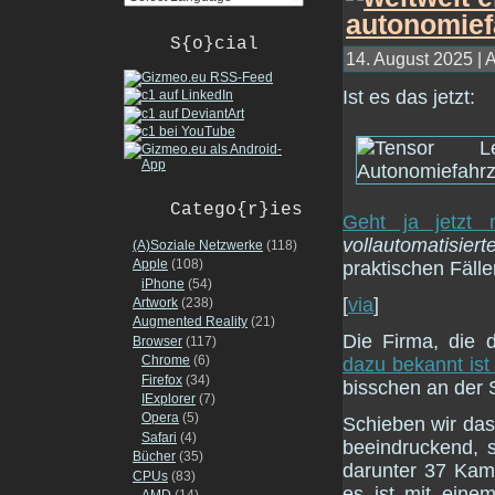
S{o}cial
14. August 2025 | 
Ist es das jetzt:
Catego{r}ies
Geht ja jetzt
vollautomatisier
(A)Soziale Netzwerke
(118)
Apple
(108)
praktischen Fälle
iPhone
(54)
[
via
]
Artwork
(238)
Augmented Reality
(21)
Die Firma, die 
Browser
(117)
Chrome
(6)
dazu bekannt ist
Firefox
(34)
bisschen an der S
IExplorer
(7)
Opera
(5)
Schieben wir das 
Safari
(4)
beeindruckend, 
Bücher
(35)
darunter 37 Kame
CPUs
(83)
es ist mit ein
AMD
(14)