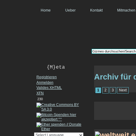
Home
Ueber
Kontakt
Mitmachen
{M}eta
Archiv für 
Registrieren
Anmelden
Valides
XHTML
1
2
3
Next
XFN
230