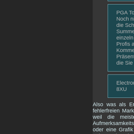
PGA Tou
Noch ni
die Sch
Summer
einzel
Profis 
Kommen
Präsent
die Sie
Electro
8XU
Also was als Ers
fehlerfreien Mar
weil die meist
Aufmerksamkeits
oder eine Grafi