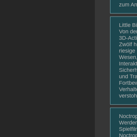
zum An
Little 
Von de
3D-Acti
Zwölf h
riesige
Wesen,
Interak
Sicherh
und Tra
Fortbe
Verhalt
verstoh
Noctrop
Werden
Spielfi
Noctrop