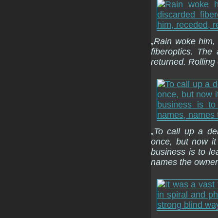
„Rain woke him, a
fiberoptics. Th
returned. Rolling
„To call up a d
once, but now it
business is to l
names the owners