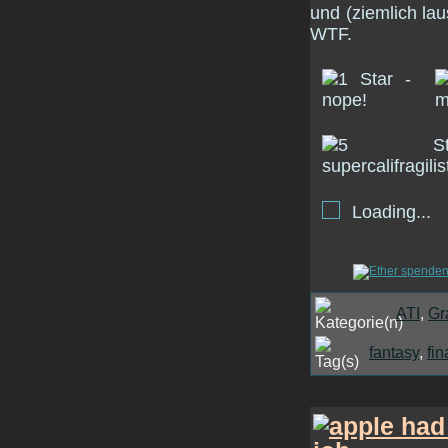
und (ziemlich la
WTF.
Loading...
ATI
,
Gr
fantasy
,
fin