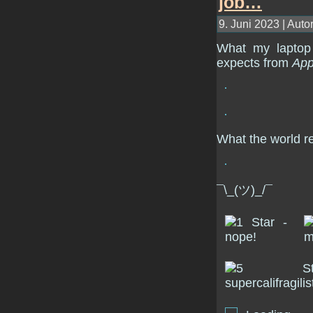
9. Juni 2023 | Auto
What my laptop 
expects from
App
What the world re
¯\_(ツ)_/¯