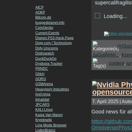
AICP
AOKP
Loading...
Bitcoin.de
buggedplanet.info
CoinGecko
Current Events
Dianes PS3-Hack-Page
Digg.com | Technology
(A)Soz
Dirty Unicorns
Distrowatch
JaGutÄhhh...
,
Künst
DuckDuckGo
content
,
ju
Dystopia Tracker
FRNDC
Glitch
GORG
GSMArena
Heavypoly Industries
href.ninja
Inhabitat
7. April 2025 | Auto
JPCARS
KALI Linux
Good news für al
Kasia Van Maren
Kryptowiki
https://github.c
Line Mode Browser
Omniverse/Phys
ListenBrainz