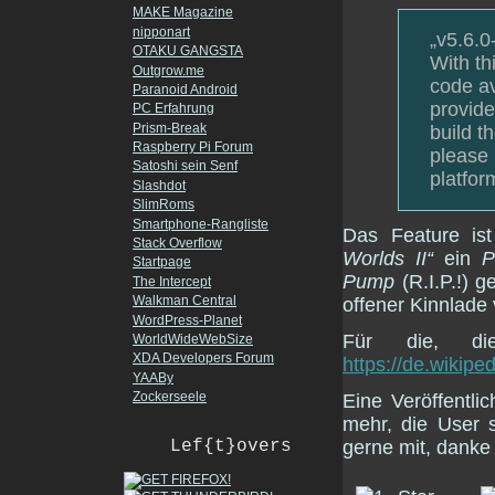
MAKE Magazine
nipponart
„v5.6.0
OTAKU GANGSTA
With t
Outgrow.me
code av
Paranoid Android
provide
PC Erfahrung
Prism-Break
build t
Raspberry Pi Forum
please 
Satoshi sein Senf
platfor
Slashdot
SlimRoms
Smartphone-Rangliste
Das Feature is
Stack Overflow
Worlds II“
ein
P
Startpage
Pump
(R.I.P.!) g
The Intercept
Walkman Central
offener Kinnlade
WordPress-Planet
Für die, di
WorldWideWebSize
XDA Developers Forum
https://de.wikipe
YAABy
Zockerseele
Eine Veröffentl
mehr, die User 
Lef{t}overs
gerne mit, danke 