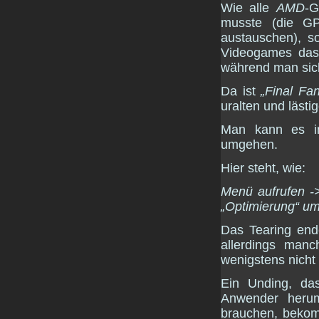
Wie alle
AMD
-G
musste (die GP
austauschen), s
Videogames das 
während man sich
Da ist
„Final Fan
uralten und lästi
Man kann es in 
umgehen.
Hier steht, wie:
Menü aufrufen ->
„Optimierung“ ums
Das Tearing end
allerdings man
wenigstens nicht 
Ein Unding, da
Anwender herum
brauchen, bekom