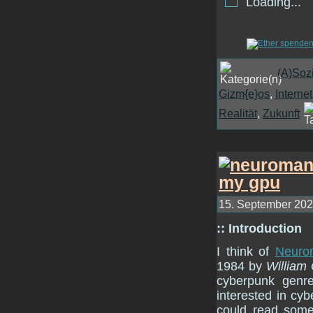
Loading...
(A)Soz
Gizm{e}os
,
Internet
Realität
,
Zukunft
15. September 2022
:: Introduction
I think of
Neuro
1984 by
William
cyberpunk genre
interested in cyb
could read someth