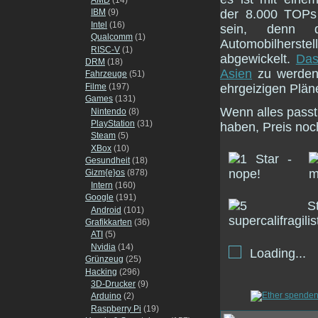
der 8.000 TOPs 
IBM
(9)
Intel
(16)
sein, denn d
Qualcomm
(1)
Automobilherste
RISC-V
(1)
abgewickelt.
Das
DRM
(18)
Asien
zu werden, 
Fahrzeuge
(51)
Filme
(197)
ehrgeizigen Plän
Games
(131)
Wenn alles passt
Nintendo
(8)
PlayStation
(31)
haben, Preis noc
Steam
(5)
XBox
(10)
Gesundheit
(18)
Gizm{e}os
(878)
Intern
(160)
Google
(191)
Android
(101)
Grafikkarten
(36)
ATI
(5)
Nvidia
(14)
Loading...
Grünzeug
(25)
Hacking
(296)
3D-Drucker
(9)
Arduino
(2)
Raspberry Pi
(19)