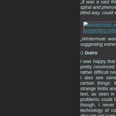
„It was a vast t
spiral and pheromo
blind way, could 
„Wintermute was 
suggesting extre
:: Outro
I was happy tha
pretty convinced
rather difficult 
I also see some
certain things:
strange limbs an
text, as seen i
problems could b
though, I never
technology of co
also am not sure i