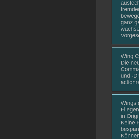
ausfech
fremden
bewege
ganz g
wachsen
Vorges
Wing Co
Die neu
Comman
und -Dr
actionr
Wings o
Fliegen
in Orig
Keine R
bespan
Können