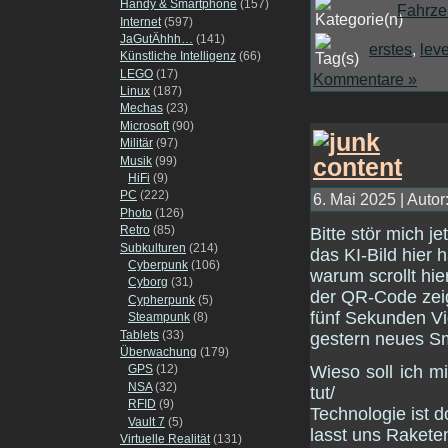
Handy & Smartphone
(157)
Fahrz
Internet
(597)
JaGutÄhhh…
(141)
erstes
,
lev
Künstliche Intelligenz
(66)
LEGO
(17)
Kommentare »
Linux
(187)
Mechas
(23)
Microsoft
(90)
Militär
(97)
Musik
(99)
HiFi
(9)
PC
(222)
6. Mai 2025 | Autor
Photo
(126)
Retro
(85)
Bitte stör mich je
Subkulturen
(214)
das KI-Bild hier 
Cyberpunk
(106)
warum scrollt hier
Cyborg
(31)
der QR-Code zeigt
Cypherpunk
(5)
fünf Sekunden Vi
Steampunk
(8)
Tablets
(33)
gestern neues Sm
Überwachung
(179)
Wieso soll ich 
GPS
(12)
NSA
(32)
tut/
RFID
(9)
Technologie ist d
Vault 7
(5)
lasst uns Raketen
Virtuelle Realität
(131)