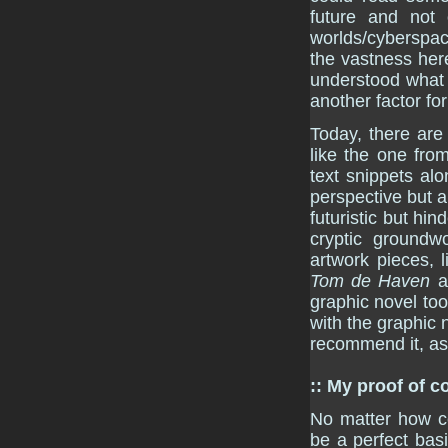
future and not o
worlds/cyberspac
the vastness here
understood what h
another factor fo
Today, there are
like the one fr
text snippets al
perspective but a
futuristic but hin
cryptic groundw
artwork pieces, 
Tom de Haven
a
graphic novel too
with the graphic 
recommend it, as
:: My proof of c
No matter how co
be a perfect bas