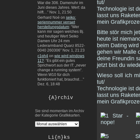
tut/
War die 306. Damenuhr im
Juni dieses Jahres. Wert: da
Technologie ist d
hilft…
”
Nov. 1, 21:50
lasst uns Raketen
Gerhard Noé
on
seiko:
mein Grafikproze
seriennummer verraet
herstellungsdatum
: “
Wer
Bitte stör mich je
kann mir sagen welches Bj.
und heutiger Wert Seiko
heute ist niemand
Damen Uhr 24 mm
beim Dating wird 
Lederarmband Quarz 8522-
0040 260306
”
Nov. 1, 21:23
gehen wir Malle 
c1ph4
on
wie wird windows
deine Freundin sa
11?
: “
Es gibt ein gutes
jetzt bist du wied
Sprichwort aus der IT: „never
change a running system“.
Wieso soll ich 
Wenn W10 für dich
funktioniert hat, brauchst…
”
tut/
Dez. 6, 18:48
Technologie ist d
lasst uns Raketen
{A}rchiv
mein Grafikproz
Sie sind momentan im Archiv
der Kategorie Grafikkarten.
Li{n}ks