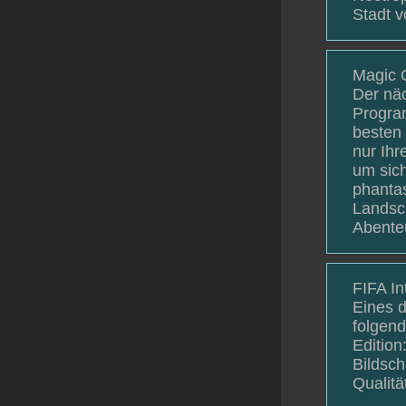
Stadt v
Magic 
Der näc
Program
besten 
nur Ih
um sich
phantas
Landsch
Abenteu
FIFA In
Eines d
folgen
Edition
Bildsch
Qualitä