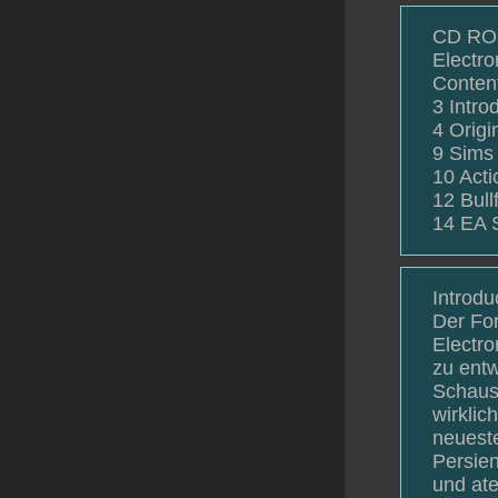
CD RO
Electro
Conten
3 Intro
4 Origi
9 Sims
10 Acti
12 Bull
14 EA 
Introdu
Der For
Electro
zu entw
Schausp
wirklic
neueste
Persie
und at