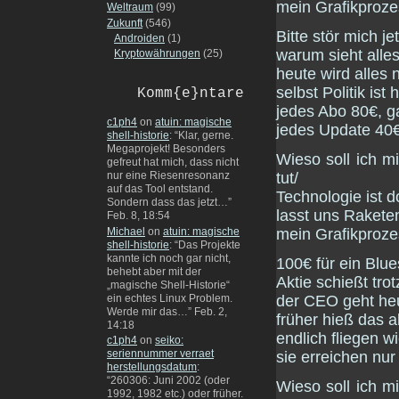
mein Grafikproze
Weltraum
(99)
Zukunft
(546)
Bitte stör mich je
Androiden
(1)
warum sieht alle
Kryptowährungen
(25)
heute wird alles 
selbst Politik ist
Komm{e}ntare
jedes Abo 80€, ga
c1ph4
on
atuin: magische
jedes Update 40€,
shell-historie
: “
Klar, gerne.
Megaprojekt! Besonders
Wieso soll ich 
gefreut hat mich, dass nicht
tut/
nur eine Riesenresonanz
auf das Tool entstand.
Technologie ist d
Sondern dass das jetzt…
”
lasst uns Raketen
Feb. 8, 18:54
mein Grafikproze
Michael
on
atuin: magische
shell-historie
: “
Das Projekte
kannte ich noch gar nicht,
100€ für ein Blu
behebt aber mit der
Aktie schießt tro
„magische Shell-Historie“
der CEO geht heu
ein echtes Linux Problem.
Werde mir das…
”
Feb. 2,
früher hieß das a
14:18
endlich fliegen w
c1ph4
on
seiko:
seriennummer verraet
sie erreichen nur 
herstellungsdatum
:
“
260306: Juni 2002 (oder
Wieso soll ich 
1992, 1982 etc.) oder früher.