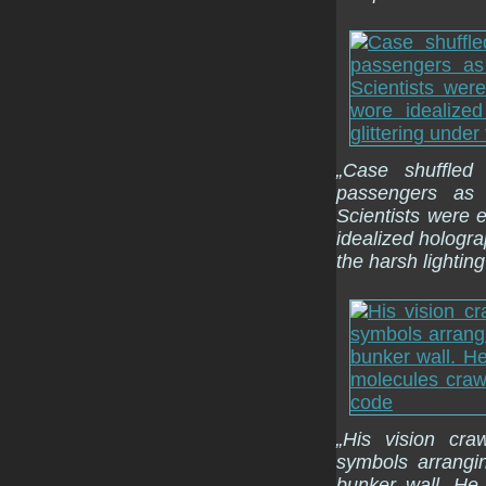
„Case shuffled
passengers as 
Scientists were 
idealized hologra
the harsh lighting
„His vision cra
symbols arrangi
bunker wall. He