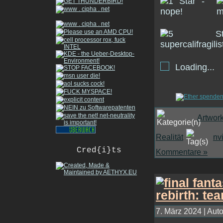
Loading...
Artwor
Realität
nv
Cred{i}ts
Kommentare »
7. März 2024 | Auto