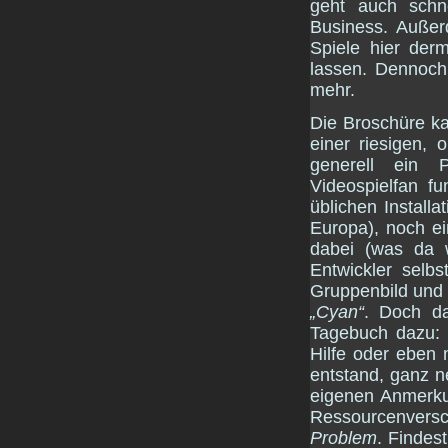
geht auch schne
Business. Außer
Spiele hier der
lassen. Dennoch:
mehr.
Die Broschüre ka
einer riesigen, 
generell ein 
Videospielfan fu
üblichen Install
Europa), noch ei
dabei (was da 
Entwickler selbs
Gruppenbild und
„Cyan“
. Doch d
Tagebuch dazu: d
Hilfe oder eben 
entstand, ganz n
eigenen Anmerku
Ressourcenver
Problem
. Findest