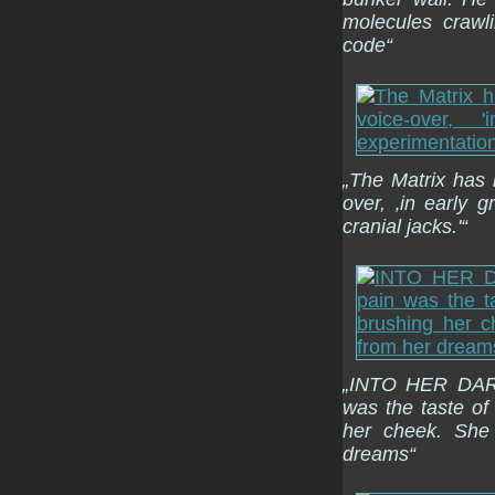
molecules crawl
code“
„The Matrix has i
over, ‚in early 
cranial jacks.'“
„INTO HER DARK
was the taste of
her cheek. She
dreams“