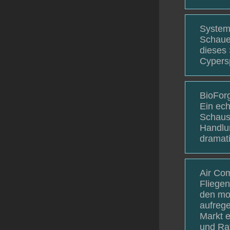
System
Schauen
dieses 
Cypersp
BioForg
Ein ech
Schausp
Handlun
dramati
Air Com
Fliegen
den mo
aufrege
Markt e
und Ra