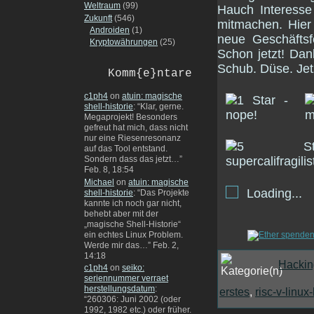
Weltraum
(99)
Hauch Interesse 
Zukunft
(546)
mitmachen. Hier
Androiden
(1)
neue Geschäftsf
Kryptowährungen
(25)
Schon jetzt! Da
Schub. Düse. Jet
Komm{e}ntare
c1ph4
on
atuin: magische
shell-historie
: “
Klar, gerne.
Megaprojekt! Besonders
gefreut hat mich, dass nicht
nur eine Riesenresonanz
auf das Tool entstand.
Sondern dass das jetzt…
”
Feb. 8, 18:54
Michael
on
atuin: magische
Loading...
shell-historie
: “
Das Projekte
kannte ich noch gar nicht,
behebt aber mit der
„magische Shell-Historie“
ein echtes Linux Problem.
Werde mir das…
”
Feb. 2,
14:18
Hackin
c1ph4
on
seiko:
seriennummer verraet
herstellungsdatum
:
erstes
,
risc-v-linu
“
260306: Juni 2002 (oder
1992, 1982 etc.) oder früher.