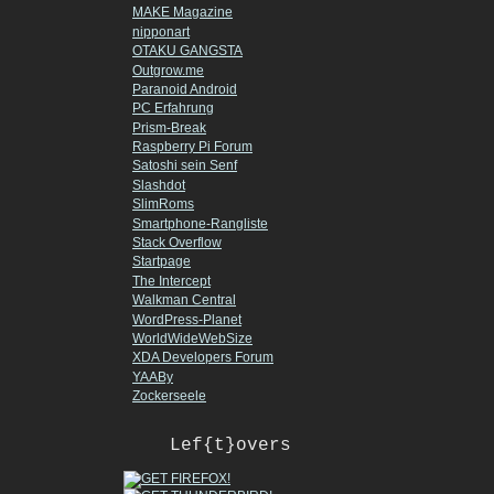
MAKE Magazine
nipponart
OTAKU GANGSTA
Outgrow.me
Paranoid Android
PC Erfahrung
Prism-Break
Raspberry Pi Forum
Satoshi sein Senf
Slashdot
SlimRoms
Smartphone-Rangliste
Stack Overflow
Startpage
The Intercept
Walkman Central
WordPress-Planet
WorldWideWebSize
XDA Developers Forum
YAABy
Zockerseele
Lef{t}overs