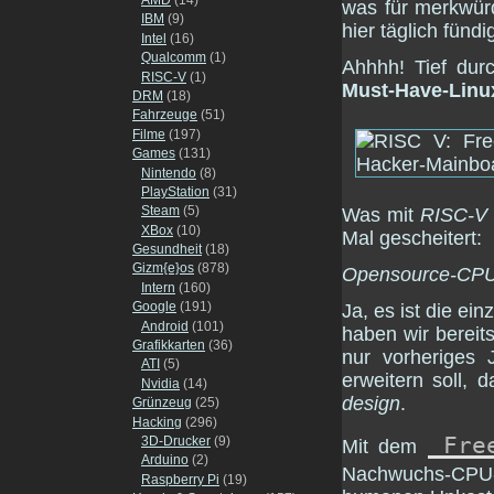
was für merkwür
IBM
(9)
hier täglich fündi
Intel
(16)
Qualcomm
(1)
Ahhhh! Tief dur
RISC-V
(1)
Must-Have-Linu
DRM
(18)
Fahrzeuge
(51)
Filme
(197)
Games
(131)
Nintendo
(8)
PlayStation
(31)
Steam
(5)
Was mit
RISC-V
XBox
(10)
Mal gescheitert:
Gesundheit
(18)
Gizm{e}os
(878)
Opensource-CPUs
Intern
(160)
Google
(191)
Ja, es ist die ei
Android
(101)
haben wir bereit
Grafikkarten
(36)
nur vorheriges 
ATI
(5)
erweitern soll, 
Nvidia
(14)
design
.
Grünzeug
(25)
Hacking
(296)
Fre
3D-Drucker
(9)
Mit dem
Arduino
(2)
Nachwuchs-CPU-H
Raspberry Pi
(19)