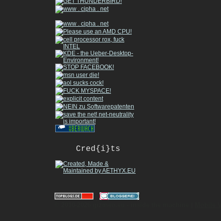
Cred{i}ts
|
© 2010-2026 gizmeo.eu - inside the machine |
Mobile 