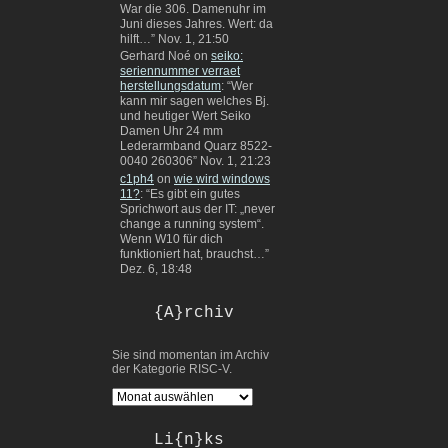
War die 306. Damenuhr im
Juni dieses Jahres. Wert: da
hilft…
”
Nov. 1, 21:50
Gerhard Noé
on
seiko:
seriennummer verraet
herstellungsdatum
: “
Wer
kann mir sagen welches Bj.
und heutiger Wert Seiko
Damen Uhr 24 mm
Lederarmband Quarz 8522-
0040 260306
”
Nov. 1, 21:23
c1ph4
on
wie wird windows
11?
: “
Es gibt ein gutes
Sprichwort aus der IT: „never
change a running system“.
Wenn W10 für dich
funktioniert hat, brauchst…
”
Dez. 6, 18:48
{A}rchiv
Sie sind momentan im Archiv
der Kategorie RISC-V.
Li{n}ks