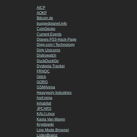
AICP
AOKP
Bitcoin.de
buggedplanet.info
CoinGecko
Current Events
Dianes PS3-Hack-Page
Digg.com | Technology
Dirty Unicorns
Distrowatch
DuckDuckGo
Dystopia Tracker
FRNDC
Glitch
GORG
GSMArena
Heavypoly Industries
href.ninja
Inhabitat
JPCARS
KALI Linux
Kasia Van Maren
Kryptowiki
Line Mode Browser
ListenBrainz