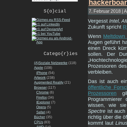
7. Februar 2018 | A
S{o}cial
Vergesst
Intel, 
Zukunft spricht
R
Wenn
Meltdown 
Augen geführt ha
einen Dreck küm
Catego{r}ies
sollen. Der Du
„Hochtechnologi
(A)Soziale Netzwerke
(118)
Prozessoren des
Apple
(108)
verbleiben.
iPhone
(54)
Artwork
(238)
Das ist auch ei
Augmented Reality
(21)
öffentliche For
Browser
(117)
Chrome
(6)
Prozessoren
gi
Firefox
(34)
Programmierer d
IExplorer
(7)
wissen, wie si
Opera
(5)
Spectre
ist auch
Safari
(4)
richtig über die ö
Bücher
(35)
CPUs
(83)
kommt laut
Linu
AMD
(14)