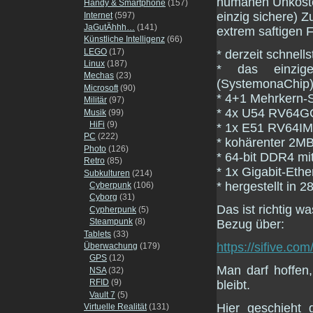
humanen Unkostenb
Handy & Smartphone
(157)
einzig sichere) 
Internet
(597)
JaGutÄhhh…
(141)
extrem saftigen F
Künstliche Intelligenz
(66)
LEGO
(17)
* derzeit schnel
Linux
(187)
* das einzige
Mechas
(23)
(SystemonaChip
Microsoft
(90)
* 4+1 Mehrkern-S
Militär
(97)
* 4x U54 RV64GC
Musik
(99)
HiFi
(9)
* 1x E51 RV64I
PC
(222)
* kohärenter 2M
Photo
(126)
* 64-bit DDR4 m
Retro
(85)
* 1x Gigabit-Eth
Subkulturen
(214)
* hergestellt in 
Cyberpunk
(106)
Cyborg
(31)
Das ist richtig wa
Cypherpunk
(5)
Steampunk
(8)
Bezug über:
Tablets
(33)
https://sifive.co
Überwachung
(179)
GPS
(12)
Man darf hoffen,
NSA
(32)
RFID
(9)
bleibt.
Vault 7
(5)
Hier geschieht
Virtuelle Realität
(131)