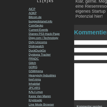
Klar, gerne. Meg
Li{n}ks
eine Riesenreson
AICP
eigenes Startup i
AOKP
Potenzial hier!
Bitcoin.de
buggedplanet.info
CoinGecko
Current Events
Kommentie
Dianes PS3-Hack-Page
Digg.com | Technology
Dirty Unicorns
Distrowatch
DuckDuckGo
Dystopia Tracker
FRNDC
Glitch
GORG
GSMArena
Heavypoly Industries
href.ninja
Inhabitat
JPCARS
KALI Linux
Kasia Van Maren
Kryptowiki
Line Mode Browser