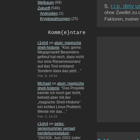
Weltraum
(99)
r.i.p. dirty 
Zukunft
(546)
ohne Zweifel zu 
Androiden
(1)
Faktoren, meiner
Kryptowährungen
(25)
Komm{e}ntare
c1ph4
on
atuin: magische
shell-historie
: “
Klar, gerne.
Megaprojekt! Besonders
gefreut hat mich, dass nicht
nur eine Riesenresonanz
auf das Tool entstand.
Sondern dass das jetzt…
”
Feb. 8, 18:54
Michael
on
atuin: magische
shell-historie
: “
Das Projekte
kannte ich noch gar nicht,
behebt aber mit der
„magische Shell-Historie“
ein echtes Linux Problem.
Werde mir das…
”
Feb. 2, 14:18
c1ph4
on
seiko:
seriennummer verraet
herstellungsdatum
:
“
260306: Juni 2002 (oder