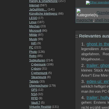
Handy & Smartphone
(157)
Internet
(597)
JaGutÄhhh…
(141)
Gizm{e
Künstliche Intelligenz
(66)
LEGO
(17)
magische
,
shell-hi
Linux
(187)
Mechas
(23)
Microsoft
(90)
Militär
(97)
:: Relevantes a
Musik
(99)
HiFi
(9)
ghost in th
PC
(222)
legendären Anim
Photo
(126)
abgefahren. Ree
Retro
(85)
Megahouse....
Subkulturen
(214)
Cyberpunk
(106)
trailer: gho
Cyborg
(31)
kleines Stück An
Cypherpunk
(5)
Arise“! Eine Mini-
Steampunk
(8)
edex-ui: ei
Tablets
(33)
Überwachung
(179)
wirklich heftigst
GPS
(12)
man ihn von PC-In
NSA
(32)
trailer: ho
RFID
(9)
gehen: Erstens 
Vault 7
(5)
Virtuelle Realität
(131)
nicht erzählt wer