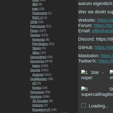
warum eigentlich
IBM
(9)
Intel
(16)
Wer sie direkt su
Qualcomm
(1)
RISC-V
(1)
Website:
https://
DRM
(18)
Forum:
https://f
Fahrzeuge
(51)
Email:
ellie@atui
Filme
(197)
Games
(131)
Discord: https://
Nintendo
(8)
PlayStation
(31)
GitHub:
https://g
Steam
(5)
XBox
(10)
Mastodon:
https
Gesundheit
(18)
Twitter/X:
https:/
Gizm{e}os
(878)
Intern
(160)
Google
(191)
Android
(101)
Grafikkarten
(36)
ATI
(5)
Nvidia
(14)
Grünzeug
(25)
Hacking
(296)
3D-Drucker
(9)
Loading...
Arduino
(2)
Raspberry Pi
(19)