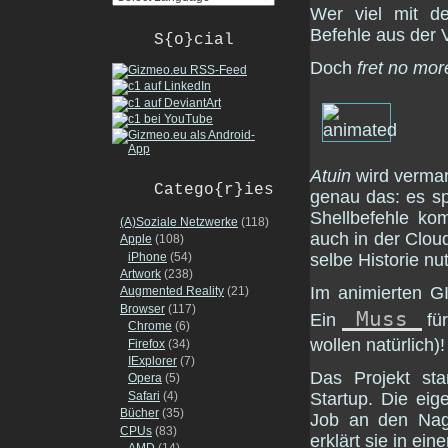
Wer viel mit de
Befehle aus der 
S{o}cial
Doch
fret no mor
Atuin
wird vermar
Catego{r}ies
genau das: es sp
Shellbefehle ko
(A)Soziale Netzwerke
(118)
auch in der Clou
Apple
(108)
iPhone
(54)
selbe Historie n
Artwork
(238)
Im animierten G
Augmented Reality
(21)
Browser
(117)
Muss
Ein
für
Chrome
(6)
wollen natürlich)!
Firefox
(34)
IExplorer
(7)
Das Projekt star
Opera
(5)
Safari
(4)
Startup. Die eige
Bücher
(35)
Job an den Nag
CPUs
(83)
erklärt sie in ei
AMD
(14)