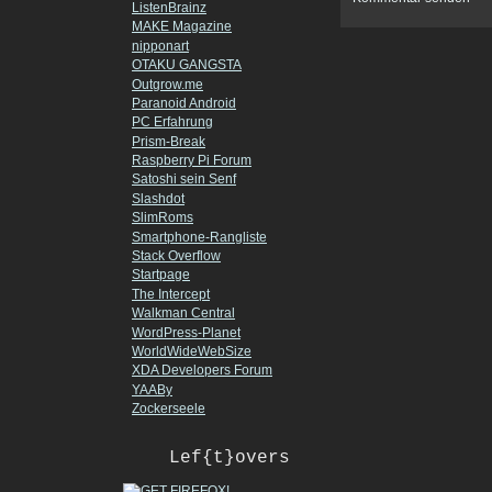
ListenBrainz
MAKE Magazine
nipponart
OTAKU GANGSTA
Outgrow.me
Paranoid Android
PC Erfahrung
Prism-Break
Raspberry Pi Forum
Satoshi sein Senf
Slashdot
SlimRoms
Smartphone-Rangliste
Stack Overflow
Startpage
The Intercept
Walkman Central
WordPress-Planet
WorldWideWebSize
XDA Developers Forum
YAABy
Zockerseele
Lef{t}overs