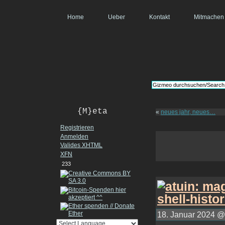
Home
Ueber
Kontakt
Mitmachen
{M}eta
«
neues jahr, neues…
Registrieren
Anmelden
Valides
XHTML
XFN
233
18. Januar 2024 @ 