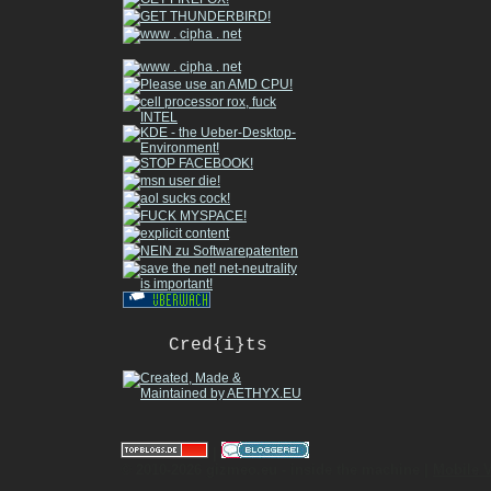
Cred{i}ts
|
© 2010-2026 gizmeo.eu - inside the machine |
Mobile 