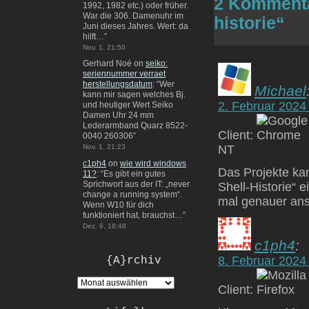
2 Kommentar
1992, 1982 etc.) oder früher.
War die 306. Damenuhr im
historie“
Juni dieses Jahres. Wert: da
hilft…
”
Nov. 1, 21:50
Gerhard Noé
on
seiko:
seriennummer verraet
herstellungsdatum
: “
Wer
Michael
kann mir sagen welches Bj.
2. Februar 2024
und heutiger Wert Seiko
Damen Uhr 24 mm
Lederarmband Quarz 8522-
Client:
0040 260306
”
NT
Nov. 1, 21:23
c1ph4
on
wie wird windows
Das Projekte kan
11?
: “
Es gibt ein gutes
Sprichwort aus der IT: „never
Shell-Historie“ 
change a running system“.
mal genauer ans
Wenn W10 für dich
funktioniert hat, brauchst…
”
Dez. 6, 18:48
c1ph4
:
8. Februar 2024
{A}rchiv
Client: