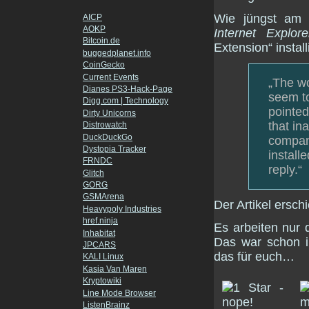
Wie jüngst am 
AICP
AOKP
Internet Explore
Bitcoin.de
Extension“ instal
buggedplanet.info
CoinGecko
Current Events
„The wo
Dianes PS3-Hack-Page
seem to
Digg.com | Technology
pointed
Dirty Unicorns
that in
Distrowatch
DuckDuckGo
company
Dystopia Tracker
install
FRNDC
reply.“
Glitch
GORG
GSMArena
Der Artikel ersch
Heavypoly Industries
href.ninja
Es arbeiten nur
Inhabitat
Das war schon i
JPCARS
das für euch…
KALI Linux
Kasia Van Maren
Kryptowiki
Line Mode Browser
ListenBrainz