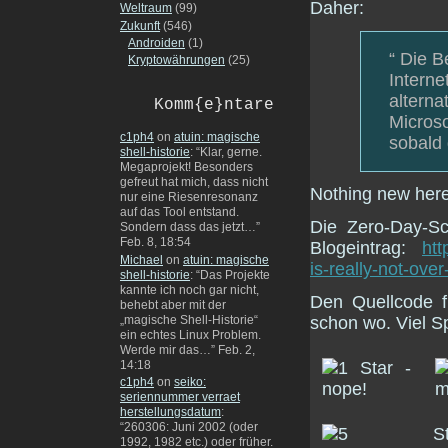
Daher:
Weltraum
(99)
Zukunft
(546)
Androiden
(1)
“ Die B
Kryptowährungen
(25)
Interne
alterna
Komm{e}ntare
Microso
c1ph4
on
atuin: magische
sobald 
shell-historie
: “
Klar, gerne.
Megaprojekt! Besonders
gefreut hat mich, dass nicht
Nothing new he
nur eine Riesenresonanz
auf das Tool entstand.
Die Zero-Day-S
Sondern dass das jetzt…
”
Feb. 8, 18:54
Blogeintrag:
htt
Michael
on
atuin: magische
is-really-not-over
shell-historie
: “
Das Projekte
kannte ich noch gar nicht,
Den Quellcode f
behebt aber mit der
schon wo. Viel S
„magische Shell-Historie“
ein echtes Linux Problem.
Werde mir das…
”
Feb. 2,
14:18
c1ph4
on
seiko:
seriennummer verraet
herstellungsdatum
:
“
260306: Juni 2002 (oder
1992, 1982 etc.) oder früher.