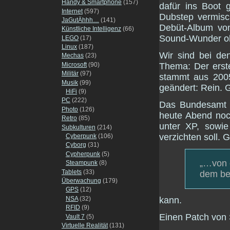
Handy & Smartphone
(157)
dafür ins Boot 
Internet
(597)
Dubstep vermisc
JaGutÄhhh…
(141)
Debüt-Album v
Künstliche Intelligenz
(66)
Sound-Wunder o
LEGO
(17)
Linux
(187)
Wir sind bei de
Mechas
(23)
Thema: Der erste
Microsoft
(90)
Militär
(97)
stammt aus 2005
Musik
(99)
geändert: Rein. G
HiFi
(9)
PC
(222)
Das Bundesamt fü
Photo
(126)
heute Abend noc
Retro
(85)
unter XP, sowi
Subkulturen
(214)
verzichten soll. 
Cyberpunk
(106)
Cyborg
(31)
Cypherpunk
(5)
„…von e
Steampunk
(8)
Tablets
(33)
dem be
Überwachung
(179)
GPS
(12)
kann.
NSA
(32)
RFID
(9)
Einen Patch von
Vault 7
(5)
Virtuelle Realität
(131)