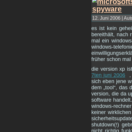
12. Juni 2006 | Aut
es ist kein geh
bereithält, nac
mal ein windows-
windows-telefonie
einwilligungserkl
früher schon mal
die version xp i
7ten juni 2006
,
sich eben jene w
dem „tool“, das d
version, die da u
software handelt
windows-rechner 
keiner wirklichen
sicherheitsupdat
shutdown(!) geb
nicht richtig fun