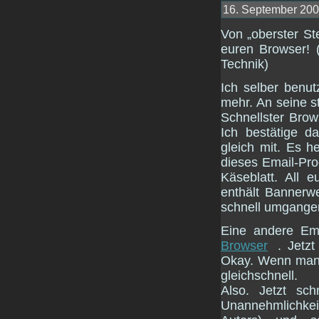
16. September 2004
Von „oberster St
euren Browser! (
Technik)
Ich selber benut
mehr. An seine st
Schnellster Bro
Ich bestätige d
gleich mit. Es h
dieses Email-Prog
Käseblatt. All 
enthält Bannerwe
schnell umgangen
Eine andere Emp
Browser
. Jetz
Okay. Wenn man 
gleichschnell.
Also. Jetzt sc
Unannehmlichkei