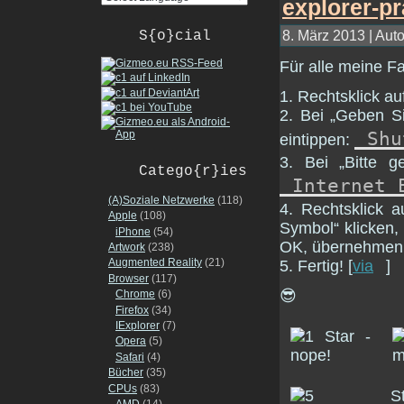
8. März 2013 | Auto
S{o}cial
Für alle meine F
1. Rechtsklick a
2. Bei „Geben Si
Shu
eintippen:
3. Bei „Bitte 
Catego{r}ies
Internet 
(A)Soziale Netzwerke
(118)
4. Rechtsklick 
Apple
(108)
Symbol“ klicken,
iPhone
(54)
OK, übernehmen,
Artwork
(238)
Augmented Reality
(21)
5. Fertig! [
via
]
Browser
(117)
😎
Chrome
(6)
Firefox
(34)
IExplorer
(7)
Opera
(5)
Safari
(4)
Bücher
(35)
CPUs
(83)
AMD
(14)