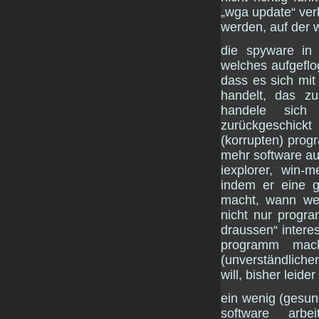
„wga update“ ver
werden, auf der wg
die spyware in 
welches aufgeflog
dass es sich mit
handelt, das zu
handele sich 
zurückgeschick
(korrupten) progr
mehr software aus
iexplorer, win-
indem er eine gu
macht, wann wel
nicht nur progr
draussen“ interess
programm mac
(unverständlich
will, bisher leide
ein wenig (gesun
software arbe