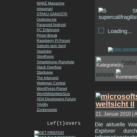
MAKE Magazine
nipponart
OTAKU GANGSTA
Outgrow.me
Paranoid Android
PC Erfahrung
Loading...
Prism-Break
Raspberry Pi Forum
Satoshi sein Senf
Slashdot
SlimRoms
Firefox
Smartphone-Rangliste
Stack Overflow
Startpage
spyware
The Intercept
Walkman Central
WordPress-Planet
WorldWideWebSize
XDA Developers Forum
YAABy
Zockerseele
21. Januar 2010 | 
Lef{t}overs
Die aktuelle W
Explorer
durch