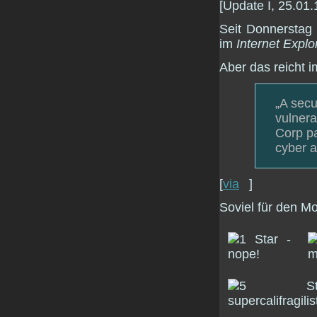
[Update I, 25.01.
Seit Donnerstag
im
Internet Explo
Aber das reicht 
„A secu
vulnera
Corp pa
cyber a
[
via
]
Soviel für den 