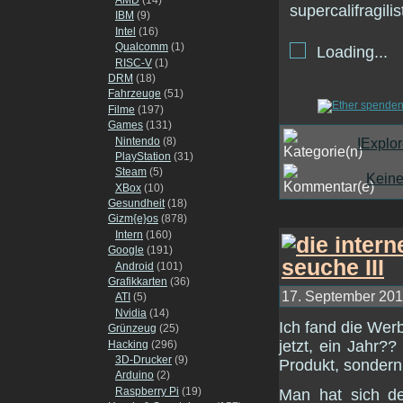
IBM
(9)
Intel
(16)
Qualcomm
(1)
Loading...
RISC-V
(1)
DRM
(18)
Fahrzeuge
(51)
Filme
(197)
Games
(131)
Nintendo
(8)
IExplor
PlayStation
(31)
Steam
(5)
Kein
XBox
(10)
Gesundheit
(18)
Gizm{e}os
(878)
Intern
(160)
Google
(191)
Android
(101)
Grafikkarten
(36)
17. September 2012
ATI
(5)
Nvidia
(14)
Ich fand die We
Grünzeug
(25)
jetzt, ein Jahr??
Hacking
(296)
3D-Drucker
(9)
Produkt, sondern
Arduino
(2)
Raspberry Pi
(19)
Man hat sich d