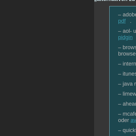
– adobe
pdf
.
– aol- 
pidgin
– brows
browser
– inter
– itune
– java 
– limew
– ahead
– mcafe
oder
av
– quick