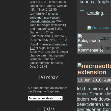
War die 306. Damenuhr im
Juni dieses Jahres. Wert: da
hilft…
”
Nov. 1, 21:50
Loading...
Gerhard Noé
on
seiko:
seriennummer verraet
herstellungsdatum
: “
Wer
kann mir sagen welches Bj.
und heutiger Wert Seiko
Damen Uhr 24 mm
Lederarmband Quarz 8522-
IExplor
0040 260306
”
Nov. 1, 21:23
c1ph4
on
wie wird windows
Kein
11?
: “
Es gibt ein gutes
Sprichwort aus der IT: „never
change a running system“.
Wenn W10 für dich
funktioniert hat, brauchst…
”
Dez. 6, 18:48
{A}rchiv
10. Juni 2010 | Aut
Ich bin mir nich
Sie sind momentan im Archiv
der Kategorie IExplorer.
einen Schrott di
jedem Windows-N
deaktivieren und
Li{n}ks
den eigenen Comp