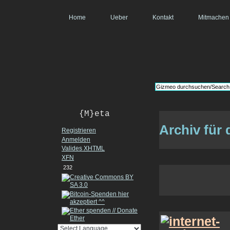
Home
Ueber
Kontakt
Mitmachen
{M}eta
Archiv für 
Registrieren
Anmelden
Valides
XHTML
XFN
232