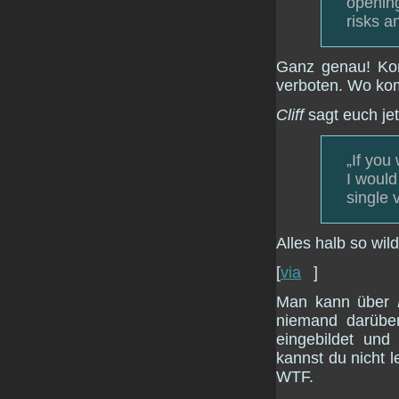
opening
risks a
Ganz genau! Ko
verboten. Wo ko
Cliff
sagt euch jet
„If you
I would
single v
Alles halb so wild
[
via
]
Man kann über
niemand darüber
eingebildet und
kannst du nicht l
WTF.