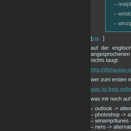
– realp
– windo
– winzi
[
via
]
auf der englisc
angesprochenen 
nichts taugt:
http://lifehacker
wer zum ersten m
was ist freie soft
was mir noch auf d
– outlook -> alte
– photoshop -> al
– winamp/itunes -
– nero -> alterna