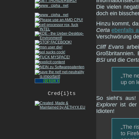
Informationstec
Die vielen negat
doch ein bisschen
Hinzu kommt, da
Certa
ebenfalls 
Verschwörung de
Cliff Evans
arbei
Großbritannien. 
BSI
und die
Cert
„The ne
up on l
Cred{i}ts
So sieht’s aus!
Explorer
ist der 
Idioten!
„The ri
to Fire