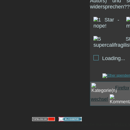
Autors) und s
widersprechen??
Loading...
Firefox
wechsel
|
© 2010-2026 gizmeo.eu - inside the machine |
Mobile 