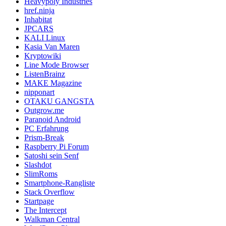
Heavypoly Industries
href.ninja
Inhabitat
JPCARS
KALI Linux
Kasia Van Maren
Kryptowiki
Line Mode Browser
ListenBrainz
MAKE Magazine
nipponart
OTAKU GANGSTA
Outgrow.me
Paranoid Android
PC Erfahrung
Prism-Break
Raspberry Pi Forum
Satoshi sein Senf
Slashdot
SlimRoms
Smartphone-Rangliste
Stack Overflow
Startpage
The Intercept
Walkman Central