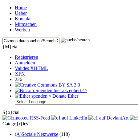
Home
Ueber
Kontakt
Mitmachen
Werben
{M}eta
Registrieren
Anmelden
Valides
XHTML
XFN
226
S{o}cial
Catego{r}ies
(A)Soziale Netzwerke
(118)