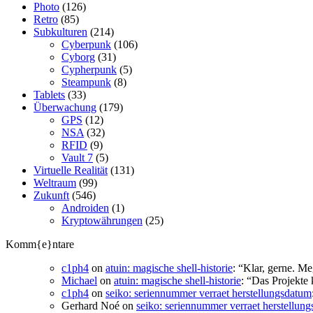
Photo
(126)
Retro
(85)
Subkulturen
(214)
Cyberpunk
(106)
Cyborg
(31)
Cypherpunk
(5)
Steampunk
(8)
Tablets
(33)
Überwachung
(179)
GPS
(12)
NSA
(32)
RFID
(9)
Vault 7
(5)
Virtuelle Realität
(131)
Weltraum
(99)
Zukunft
(546)
Androiden
(1)
Kryptowährungen
(25)
Komm{e}ntare
c1ph4
on
atuin: magische shell-historie
: “
Klar, gerne. Me
Michael
on
atuin: magische shell-historie
: “
Das Projekte 
c1ph4
on
seiko: seriennummer verraet herstellungsdatum
Gerhard Noé
on
seiko: seriennummer verraet herstellun