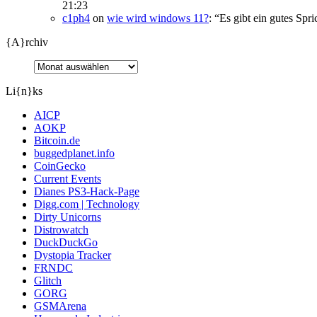
21:23
c1ph4
on
wie wird windows 11?
: “
Es gibt ein gutes Spr
{A}rchiv
Li{n}ks
AICP
AOKP
Bitcoin.de
buggedplanet.info
CoinGecko
Current Events
Dianes PS3-Hack-Page
Digg.com | Technology
Dirty Unicorns
Distrowatch
DuckDuckGo
Dystopia Tracker
FRNDC
Glitch
GORG
GSMArena