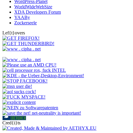
WordPress-Planet
WorldWideWebSize
XDA Developers Forum
YAABy
Zockerseele
Lef{t}overs
Cred{i}ts