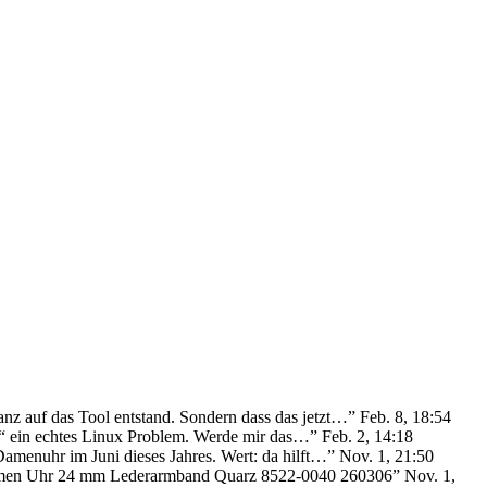
anz auf das Tool entstand. Sondern dass das jetzt…
”
Feb. 8, 18:54
ie“ ein echtes Linux Problem. Werde mir das…
”
Feb. 2, 14:18
Damenuhr im Juni dieses Jahres. Wert: da hilft…
”
Nov. 1, 21:50
Damen Uhr 24 mm Lederarmband Quarz 8522-0040 260306
”
Nov. 1,