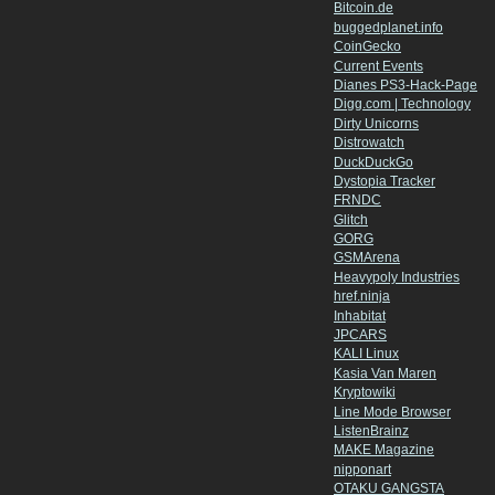
Bitcoin.de
buggedplanet.info
CoinGecko
Current Events
Dianes PS3-Hack-Page
Digg.com | Technology
Dirty Unicorns
Distrowatch
DuckDuckGo
Dystopia Tracker
FRNDC
Glitch
GORG
GSMArena
Heavypoly Industries
href.ninja
Inhabitat
JPCARS
KALI Linux
Kasia Van Maren
Kryptowiki
Line Mode Browser
ListenBrainz
MAKE Magazine
nipponart
OTAKU GANGSTA