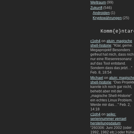
Weltraum
(99)
Zukunft
(546)
Androiden
(1)
Kryptowährungen
(25)
Komm{e}ntar
c1ph4
on
atuin: magische
shell-historie
: “
Klar, gerne.
Megaprojekt! Besonders
gefreut hat mich, dass nich
nur eine Riesenresonanz
auf das Tool entstand.
Sondern dass das jetzt…
”
Feb. 8, 18:54
Michael
on
atuin: magisch
shell-historie
: “
Das Projekt
kannte ich noch gar nicht,
behebt aber mit der
„magische Shell-Historie“
ein echtes Linux Problem.
Werde mir das…
”
Feb. 2,
14:18
c1ph4
on
seiko:
seriennummer verraet
herstellungsdatum
:
“
260306: Juni 2002 (oder
1992, 1982 etc.) oder frühe