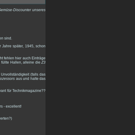
Gemüse-Discounter unseres
en sind.
r Jahre später, 1945, schon
t fehlen hier auch Einträge
füllte Hallen, alleine die
Z3
nvollständigkeit (falls das
rozessors
aus und halte das
evant für Technikmagazine??
werten?)