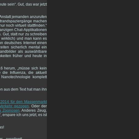
e sein“. Gut, das war jetzt
Anstatt jemanden anzurufen
e Strandspaziergänge machen
r noch virtuell stattfinden.“
ranzigen Chat-Applikationen
 Gut, statt nur zu schreiben
d wirklich) und man kann es
n deutsches Internet einen
eiten sicherlich mental ein
tandbilder als auswählbare
hkeiten früher und heute in
16 herum, „müsse sich kein
die Influenza, die aktuell
e Nanotechnologie komplett
en aus dem Text hat man ihn
 2014 für den Massenmarkt
Verkehr gezogen
. Oder der
zu Zoonosen
. Anderes Zeug,
spare ich uns jetzt, es ist
as!