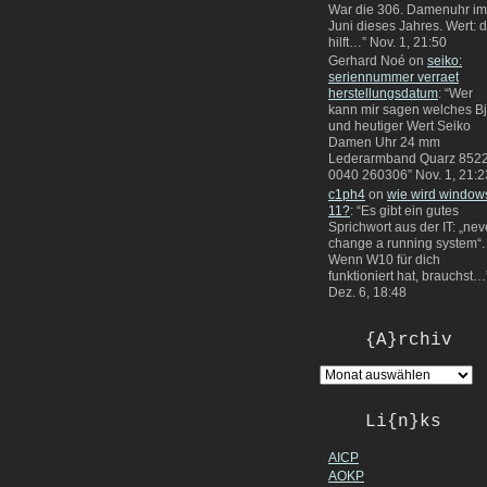
War die 306. Damenuhr im
Juni dieses Jahres. Wert: 
hilft…
”
Nov. 1, 21:50
Gerhard Noé
on
seiko:
seriennummer verraet
herstellungsdatum
: “
Wer
kann mir sagen welches Bj
und heutiger Wert Seiko
Damen Uhr 24 mm
Lederarmband Quarz 8522
0040 260306
”
Nov. 1, 21:2
c1ph4
on
wie wird window
11?
: “
Es gibt ein gutes
Sprichwort aus der IT: „nev
change a running system“.
Wenn W10 für dich
funktioniert hat, brauchst…
Dez. 6, 18:48
{A}rchiv
Li{n}ks
AICP
AOKP