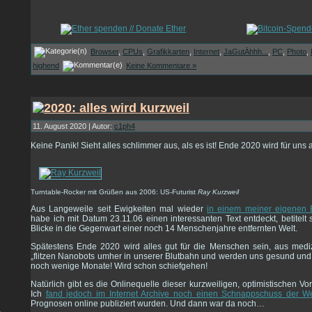
Browser
,
CPUs
,
Grafikkarten
,
Internet
,
JaGutÄhhh...
,
PC
,
Photo
,
highend
Keine Kommentare »
11. August 2020 | Autor:
c1ph4
Keine Panik! Sieht alles schlimmer aus, als es ist! Ende 2020 wird für uns a
Turntable-Rocker mit Grüßen aus 2006: US-Futurist
Ray Kurzweil
Aus Langeweile seit Ewigkeiten mal wieder
in einem meiner eigenen
habe ich mit Datum 23.11.06 einen interessanten Text entdeckt, betitelt
Blicke in die Gegenwart einer noch 14 Menschenjahre entfernten Welt.
Spätestens Ende 2020 wird alles gut für die Menschen sein, aus medi
„flitzen Nanobots umher in unserer Blutbahn und werden uns gesund und 
noch wenige Monate! Wird schon schiefgehen!
Natürlich gibt es die Onlinequelle dieser kurzweiligen, optimistischen V
Ich
fand jedoch im Internet Archive noch einen Schnappschuss der W
Prognosen online publiziert wurden. Und dann war da noch…