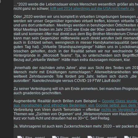
)
…“2020 werde die Lebensdauer eines Menschen wesentlich größer als heut
nicht ganz so schwer,
trifft seit 2014 allerdings auf die USA nicht mehr zu
.
Oder „2020 werden wir uns komplett in virtuellen Umgebungen bewegen. 
werden wir unser Gegenüber irgendwo virtuell treffen, können virtuell
und uns dort unterhalten. Meetings werden in beruhigenden Örtlichkeiten nu
Möp! Meetings finden im Jahr 2020 wie Ende der 90er-Jahre weiterhin in 
statt und kommen öfter mal direkt aus dem Big-Brother-Ministerium Chinas.
kann man sein Gegenüber mittlerweile auch direkt anrufen (will nieman
auch in Echtzeit sehen, wenngleich in mieser Handykameraqualität (wen
guten Tag hat). „Virtuelle Strandspaziergänge“ hätten uns in Lockdownz
bisschen geholfen, doch in der Realität sehen wir nur wechselnde S
Hintergründe in „Microsoft Teams“. Tja, so unterscheiden sich Begrifflic
Bezug auf „virtuelle Welten“. Hätte man extra dazusagen müssen, klar.
„Innerhalb der nächsten zehn Jahre“, also aus Sicht des Textes um 20
Mensch mehr mit Erkältungen rumschlagen.“ Allerweltskrankheiten wie 
weltweit Zehntausende Tote fordert pro Jahr, ließen sich durch „di
ausrotten“. Nanotechnologie versus COVID-19 FTW! Läuft doch!
Zu seiner Verteidigung will ich am Ende anmerken, bei manchen Prognos
auch gnadenlos geschnitten.
Augmentierte Realität durch Brillen zum Beispiel –
Google Glass wurde
aus moralischen und ethischen Bedenken von Google selbst aus dem 
Verbreitung von Viren durch Terroristen – offenbar
nichts im Vergleich 
Themen wie „Züchten von Organen“ und „Metamorphosen von Hautzellen“, er
kurz vor halb Acht und draußen hat es 30+°C. Seit Freitag.
Ja. Wahrsagerei ist auch kein Zuckerschlecken mehr. 2020 – wir packen d