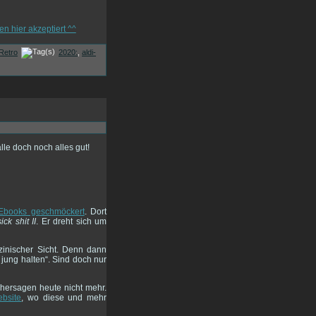
Retro
2020:
,
aldi-
lle doch noch alles gut!
 Ebooks geschmöckert
. Dort
sick shit II
. Er dreht sich um
zinischer Sicht. Denn dann
jung halten“. Sind doch nur
orhersagen heute nicht mehr.
ebsite
, wo diese und mehr