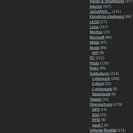
Handy & Smartphone
(157
Internet
(597)
JaGutÄhhh…
(141)
Künstliche Intelligenz
(66)
LEGO
(17)
Linux
(187)
Mechas
(23)
Microsoft
(90)
Militär
(97)
Musik
(99)
HiFi
(9)
PC
(222)
Photo
(126)
Retro
(85)
Subkulturen
(214)
Cyberpunk
(106)
Cyborg
(31)
Cypherpunk
(5)
Steampunk
(8)
Tablets
(33)
Überwachung
(179)
GPS
(12)
NSA
(32)
RFID
(9)
Vault 7
(5)
Virtuelle Realität
(131)