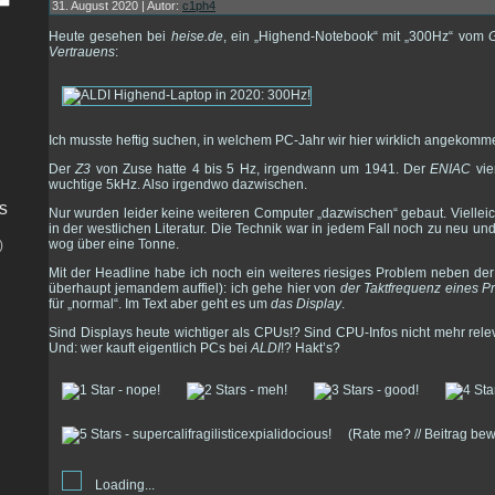
31. August 2020 | Autor:
c1ph4
Heute gesehen bei
heise.de
, ein „Highend-Notebook“ mit „300Hz“ vom
Vertrauens
:
Ich musste heftig suchen, in welchem PC-Jahr wir hier wirklich angekomm
Der
Z3
von Zuse hatte 4 bis 5 Hz, irgendwann um 1941. Der
ENIAC
vie
wuchtige 5kHz. Also irgendwo dazwischen.
s
Nur wurden leider keine weiteren Computer „dazwischen“ gebaut. Vielleich
in der westlichen Literatur. Die Technik war in jedem Fall noch zu neu und 
wog über eine Tonne.
)
Mit der Headline habe ich noch ein weiteres riesiges Problem neben der U
überhaupt jemandem auffiel): ich gehe hier von
der Taktfrequenz eines P
für „normal“. Im Text aber geht es um
das Display
.
Sind Displays heute wichtiger als CPUs!? Sind CPU-Infos nicht mehr rel
Und: wer kauft eigentlich PCs bei
ALDI
!? Hakt’s?
(Rate me? // Beitrag be
Loading...