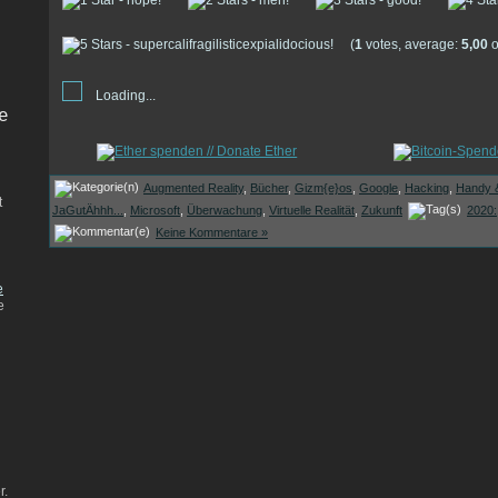
(
1
votes, average:
5,00
o
Loading...
e
Augmented Reality
,
Bücher
,
Gizm{e}os
,
Google
,
Hacking
,
Handy 
t
JaGutÄhhh...
,
Microsoft
,
Überwachung
,
Virtuelle Realität
,
Zukunft
2020:
Keine Kommentare »
e
e
r.