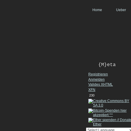
Home
Ueber
{M}eta
Registrieren
Anmelden
Valides
XHTML
XFN
230