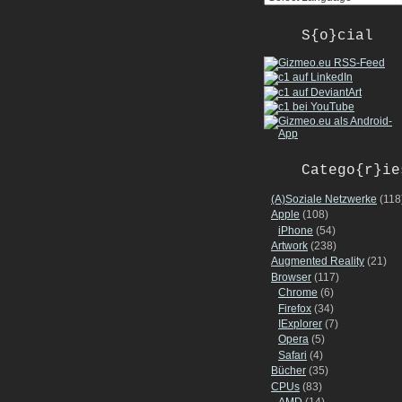
S{o}cial
Catego{r}ie
(A)Soziale Netzwerke
(118
Apple
(108)
iPhone
(54)
Artwork
(238)
Augmented Reality
(21)
Browser
(117)
Chrome
(6)
Firefox
(34)
IExplorer
(7)
Opera
(5)
Safari
(4)
Bücher
(35)
CPUs
(83)
AMD
(14)