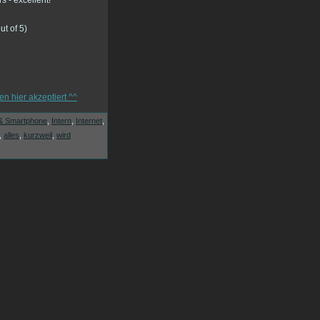
ut of 5)
& Smartphone
,
Intern
,
Internet
,
,
alles
,
kurzweil
,
wird