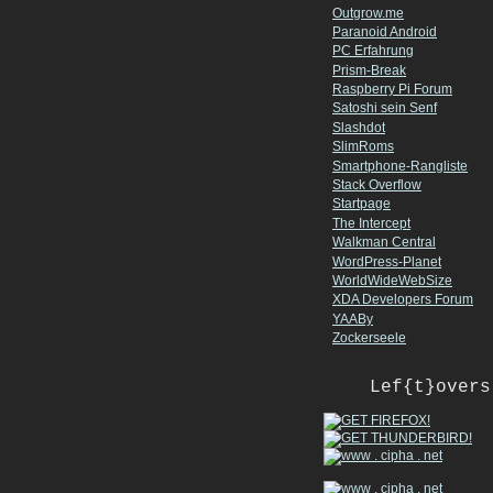
Outgrow.me
Paranoid Android
PC Erfahrung
Prism-Break
Raspberry Pi Forum
Satoshi sein Senf
Slashdot
SlimRoms
Smartphone-Rangliste
Stack Overflow
Startpage
The Intercept
Walkman Central
WordPress-Planet
WorldWideWebSize
XDA Developers Forum
YAABy
Zockerseele
Lef{t}overs