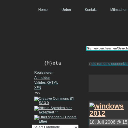
Home
Ueber
Kontakt
Mitmachen
{M}eta
«
die run-dmc-puppenkis
Registrieren
Anmelden
Valides
XHTML
XFN
227
18. Juli 2006 @ 15: