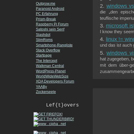
Outgrow.me
windows vs.
Paranoid Android
die „den episc
PC Erfahrung
teuflische imperiu
Prism-Break
Raspberry Pi Forum
microsoft ist
Satoshi sein Senf
I know they seem
Slashdot
linux != wi
SlimRoms
und das ist auch g
Smartphone-Rangliste
Stack Overflow
windows vi
Startpage
hat zugegeben, b
The Intercept
mit dem über-geh
Walkman Central
WordPress-Planet
zusammengearbeit
WorldWideWebSize
XDA Developers Forum
YAABy
Zockerseele
Lef{t}overs