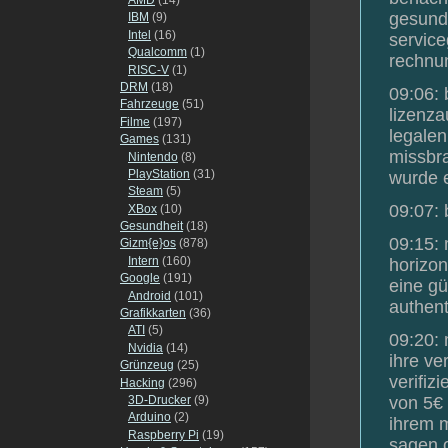
gesundh
IBM
(9)
Intel
(16)
service
Qualcomm
(1)
rechnun
RISC-V
(1)
DRM
(18)
09:06: 
Fahrzeuge
(51)
lizenz
Filme
(197)
legalen
Games
(131)
missbra
Nintendo
(8)
PlayStation
(31)
wurde 
Steam
(5)
09:07: 
XBox
(10)
Gesundheit
(18)
09:15: 
Gizm{e}os
(878)
Intern
(160)
horizon
Google
(191)
eine gü
Android
(101)
authent
Grafikkarten
(36)
ATI
(5)
09:20: 
Nvidia
(14)
ihre v
Grünzeug
(25)
verifiz
Hacking
(296)
3D-Drucker
(9)
von 5€ 
Arduino
(2)
ihrem m
Raspberry Pi
(19)
sagen o