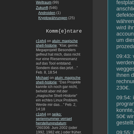
festpla
Weltraum
(99)
Zukunft
(546)
anschli
Androiden
(1)
defekte
Kryptowährungen
(25)
während
wird ih
Komm{e}ntare
account
um dies
c1ph4
on
atuin: magische
prozedu
shell-historie
: “
Klar, gerne.
Megaprojekt! Besonders
gefreut hat mich, dass nicht
09:43: 
nur eine Riesenresonanz
werden 
auf das Tool entstand.
weggesc
Sondern dass das jetzt…
”
Feb. 8, 18:54
ihnen d
Michael
on
atuin: magische
rechnun
shell-historie
: “
Das Projekte
kannte ich noch gar nicht,
230€.
behebt aber mit der
„magische Shell-Historie“
09:54: 
ein echtes Linux Problem.
program
Werde mir das…
”
Feb. 2,
14:18
konnte,
c1ph4
on
seiko:
50€ wir
seriennummer verraet
gestellt
herstellungsdatum
:
“
260306: Juni 2002 (oder
09:55: 
1992, 1982 etc.) oder früher.