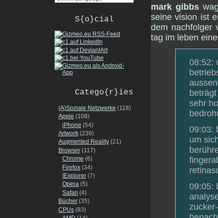
mark gibbs
wagt
seine vision ist
S{o}cial
dem nachfolger v
tag im leben eine
08:52:
betrieb
aussent
Catego{r}ies
beträgt
sehr ho
(A)Soziale Netzwerke
(118)
bedrohu
Apple
(108)
iPhone
(54)
09:03: 
Artwork
(238)
um sich
Augmented Reality
(21)
berühre
Browser
(117)
fingera
Chrome
(6)
Firefox
(34)
retinas
IExplorer
(7)
Opera
(5)
09:05: 
Safari
(4)
analyse
Bücher
(35)
zucker-
CPUs
(83)
benachr
AMD
(14)