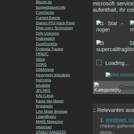
Bitcoin.de
microsoft service
buggedplanet.info
aufenthalt, ihr c
CoinGecko
Current Events
Dianes PS3-Hack-Page
Digg.com | Technology
Dirty Unicorns
Distrowatch
DuckDuckGo
Dystopia Tracker
FRNDC
Glitch
Loading...
GORG
GSMArena
Heavypoly Industries
href.ninja
Inhabitat
Gizm{e
JPCARS
KALI Linux
Kasia Van Maren
Kryptowiki
:: Relevantes a
Line Mode Browser
ListenBrainz
windows vs. 
MAKE Magazine
children gathere
nipponart
giving...
OTAKU GANGSTA