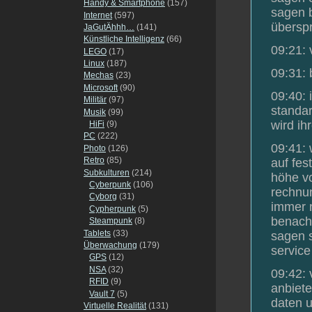
Handy & Smartphone
(157)
sagen b
Internet
(597)
überspr
JaGutÄhhh…
(141)
Künstliche Intelligenz
(66)
09:21: 
LEGO
(17)
Linux
(187)
09:31: 
Mechas
(23)
Microsoft
(90)
09:40: 
Militär
(97)
standar
Musik
(99)
wird ih
HiFi
(9)
PC
(222)
09:41: 
Photo
(126)
Retro
(85)
auf fes
Subkulturen
(214)
höhe vo
Cyberpunk
(106)
rechnun
Cyborg
(31)
immer n
Cypherpunk
(5)
benachr
Steampunk
(8)
Tablets
(33)
sagen s
Überwachung
(179)
service
GPS
(12)
NSA
(32)
09:42: 
RFID
(9)
anbiete
Vault 7
(5)
daten u
Virtuelle Realität
(131)