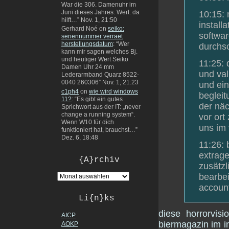
War die 306. Damenuhr im
Juni dieses Jahres. Wert: da
10:15: 
hilft…
”
Nov. 1, 21:50
install
Gerhard Noé
on
seiko:
softwar
seriennummer verraet
herstellungsdatum
: “
Wer
durchsc
kann mir sagen welches Bj.
und heutiger Wert Seiko
11:25: 
Damen Uhr 24 mm
und val
Lederarmband Quarz 8522-
0040 260306
”
Nov. 1, 21:23
und ein
c1ph4
on
wie wird windows
begleit
11?
: “
Es gibt ein gutes
der näc
Sprichwort aus der IT: „never
change a running system“.
vor ort
Wenn W10 für dich
uns im 
funktioniert hat, brauchst…
”
Dez. 6, 18:48
11:26: 
extrage
{A}rchiv
zusätzl
bearbei
account
Li{n}ks
diese horrorvis
AICP
biermagazin im i
AOKP