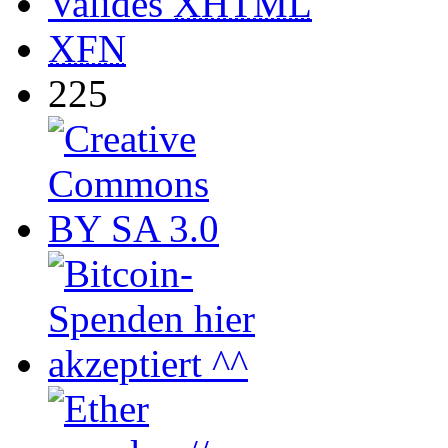
Valides
XHTML
XFN
225