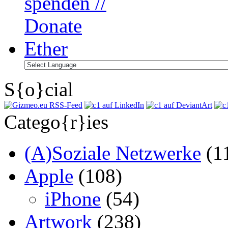
S{o}cial
Catego{r}ies
(A)Soziale Netzwerke
(1
Apple
(108)
iPhone
(54)
Artwork
(238)