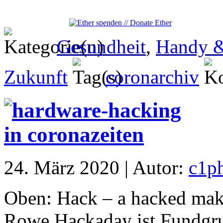
Gesundheit
,
Handy &
Zukunft
coronarchiv
24. März 2020 | Autor:
c1p
Oben: Hack – a hacked make
Rowe Hackaday ist Fundgr