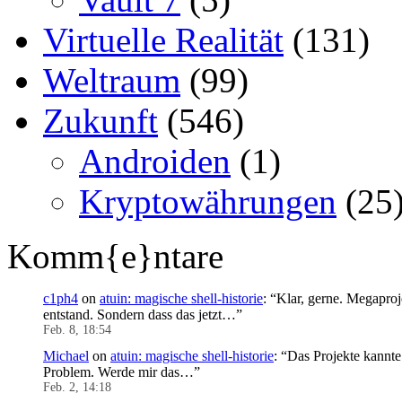
Virtuelle Realität
(131)
Weltraum
(99)
Zukunft
(546)
Androiden
(1)
Kryptowährungen
(25
Komm{e}ntare
c1ph4
on
atuin: magische shell-historie
: “
Klar, gerne. Megaproj
entstand. Sondern dass das jetzt…
”
Feb. 8, 18:54
Michael
on
atuin: magische shell-historie
: “
Das Projekte kannte 
Problem. Werde mir das…
”
Feb. 2, 14:18