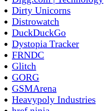
Dirty Unicorns
Distrowatch
DuckDuckGo
Dystopia Tracker
FRNDC
Glitch
GORG
GSMArena
Heavypoly Industries
href.ninja