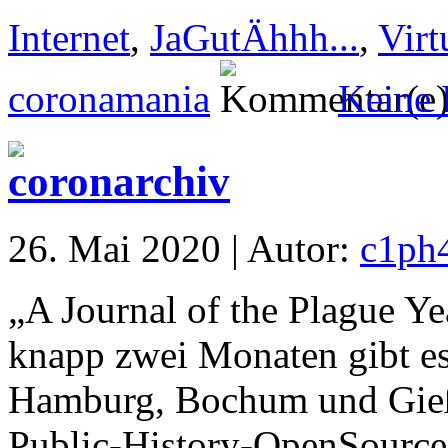
Internet
,
JaGutÄhhh...
,
Virt
coronamania
Keine
26. Mai 2020 | Autor:
c1ph
„A Journal of the Plague Ye
knapp zwei Monaten gibt es
Hamburg, Bochum und Gießen
Public-History-OpenSource