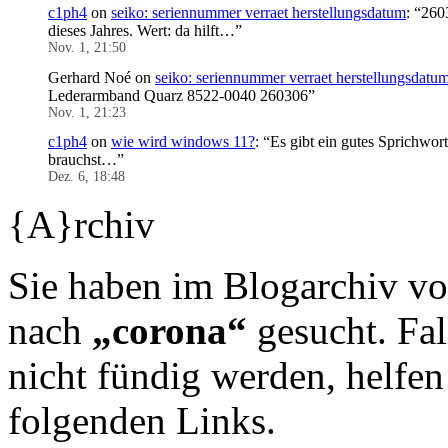
c1ph4
on
seiko: seriennummer verraet herstellungsdatum
: “
2603
dieses Jahres. Wert: da hilft…
”
Nov. 1, 21:50
Gerhard Noé
on
seiko: seriennummer verraet herstellungsdatu
Lederarmband Quarz 8522-0040 260306
”
Nov. 1, 21:23
c1ph4
on
wie wird windows 11?
: “
Es gibt ein gutes Sprichwor
brauchst…
”
Dez. 6, 18:48
{A}rchiv
Sie haben im Blogarchiv v
nach
„corona“
gesucht. Fal
nicht fündig werden, helfe
folgenden Links.