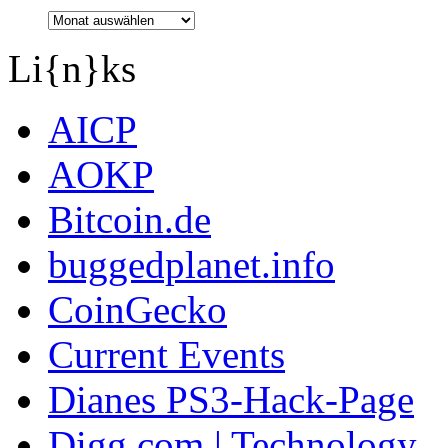
Li{n}ks
AICP
AOKP
Bitcoin.de
buggedplanet.info
CoinGecko
Current Events
Dianes PS3-Hack-Page
Digg.com | Technology