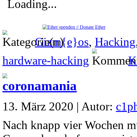
Loading...
Gizm{e}os
,
Hacking
hardware-hacking
K
13. März 2020 | Autor:
c1p
Nach knapp vier Wochen mu