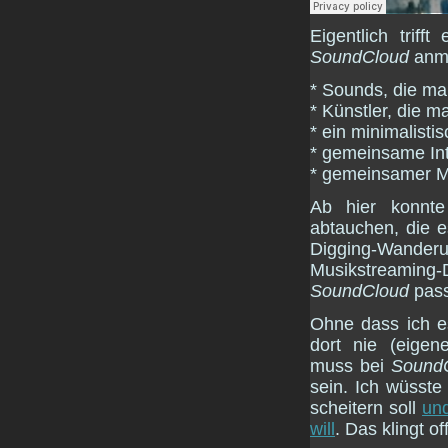
Eigentlich trif
SoundCloud
anme
* Sounds, die ma
* Künstler, die m
* ein minimalisti
* gemeinsame In
* gemeinsamer M
Ab hier konnte
abtauchen, die e
Digging-Wande
Musikstreamin
SoundCloud
passt
Ohne dass ich es
dort nie (eigen
muss bei
Sound
sein. Ich wüsste 
scheitern soll
und
will
. Das klingt 