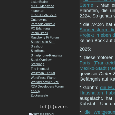
ListenBrainz
Sterne
. Man er
MAKE Magazine
Planeten, die un
nipponart
2224. So genau 
OTAKU GANGSTA
Outgrow.me
* die
NASA
hat 
Paranoid Android
PC Erfahrung
Sonnensturm di
Prism-Break
Projekt in eben 
Raspberry Pi Forum
keinen Bock auf d
Satoshi sein Senf
Slashdot
2025:
SlimRoms
Smartphone-Rangliste
* Dieselmotoren 
Stack Overflow
Paris (Frankrei
Startpage
Mexiko-Stadt (Me
The Intercept
gewisser
Dieter 
Walkman Central
WordPress-Planet
Gefängnis auf Ka
WorldWideWebSize
XDA Developers Forum
* Gähhn:
die EU
YAABy
Haushalten hab
Zockerseele
ausgelacht, hat
Kuhstahl. Und unt
Lef{t}overs
*
die Weltgesun