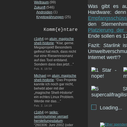
Weltraum
(99)
Was gibt es a
Zukunft
(546)
Hardware: denn
Androiden
(1)
Kryptowährungen
(25)
Empfangsschüsse
den Sternenhi
Komm{e}ntare
Platzierung der 
Ende sollen es 
c1ph4
on
atuin: magische
shell-historie
: “
Klar, gerne.
Fazit:
Starlink
is
Megaprojekt! Besonders
Umweltverschmut
gefreut hat mich, dass nicht
nur eine Riesenresonanz
Internet wert!?
auf das Tool entstand.
Sondern dass das jetzt…
”
Feb. 8, 18:54
Michael
on
atuin: magische
shell-historie
: “
Das Projekte
kannte ich noch gar nicht,
behebt aber mit der
„magische Shell-Historie“
ein echtes Linux Problem.
Werde mir das…
”
Feb. 2, 14:18
Loading...
c1ph4
on
seiko:
seriennummer verraet
herstellungsdatum
:
“
260306: Juni 2002 (oder