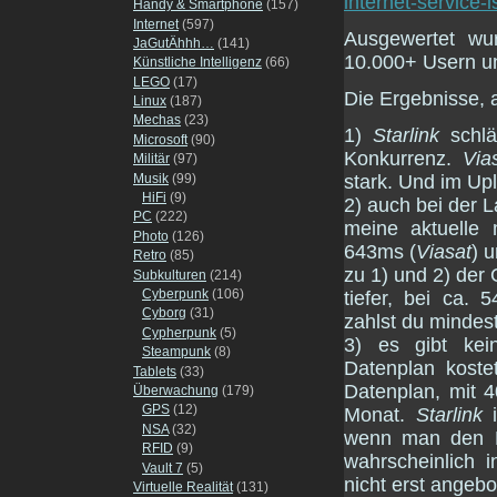
internet-service-is
Handy & Smartphone
(157)
Internet
(597)
Ausgewertet wur
JaGutÄhhh…
(141)
10.000+ Usern und
Künstliche Intelligenz
(66)
LEGO
(17)
Die Ergebnisse,
Linux
(187)
Mechas
(23)
1)
Starlink
schläg
Microsoft
(90)
Konkurrenz.
Via
Militär
(97)
Musik
(99)
stark. Und im Up
HiFi
(9)
2) auch bei der L
PC
(222)
meine aktuelle 
Photo
(126)
643ms (
Viasat
) 
Retro
(85)
zu 1) und 2) der 
Subkulturen
(214)
Cyberpunk
(106)
tiefer, bei ca.
Cyborg
(31)
zahlst du mindes
Cypherpunk
(5)
3) es gibt ke
Steampunk
(8)
Datenplan kost
Tablets
(33)
Datenplan, mit 4
Überwachung
(179)
GPS
(12)
Monat.
Starlink
i
NSA
(32)
wenn man den Di
RFID
(9)
wahrscheinlich 
Vault 7
(5)
nicht erst angebo
Virtuelle Realität
(131)