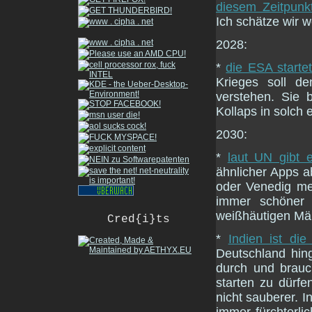
diesem Zeitpunk
Ich schätze wir w
2028:
*
die ESA starte
Krieges soll d
verstehen. Sie 
Kollaps in solch
2030:
*
laut UN gibt e
ähnlicher Apps a
oder Venedig me
immer schöner 
weißhäutigen Mä
Cred{i}ts
*
Indien ist di
Deutschland hin
durch und brauc
starten zu dürfe
nicht sauberer. I
immer fürchterli