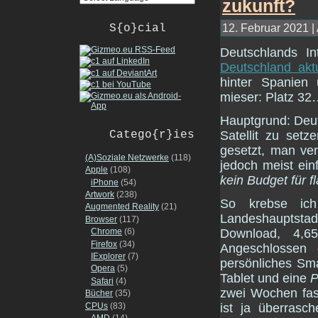
12. Februar 2021 |
S{o}cial
Deutschlands In
Deutschland aktu
hinter Spanien
mieser: Platz 3
Hauptgrund: Deut
Catego{r}ies
Satellit zu setz
gesetzt, man ve
(A)Soziale Netzwerke
(118)
jedoch meist ei
Apple
(108)
kein Budget für 
iPhone
(54)
Artwork
(238)
So krebse ich
Augmented Reality
(21)
Landeshauptst
Browser
(117)
Chrome
(6)
Download, 4,6
Firefox
(34)
Angeschlossen 
IExplorer
(7)
persönliches Sma
Opera
(5)
Tablet und eine
Safari
(4)
zwei Wochen fas
Bücher
(35)
CPUs
(83)
ist ja überras
AMD
(14)