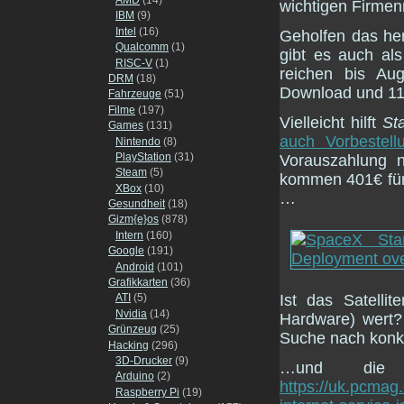
wichtigen Firmen
IBM
(9)
Intel
(16)
Geholfen das he
Qualcomm
(1)
gibt es auch al
RISC-V
(1)
reichen bis Au
DRM
(18)
Download und 11
Fahrzeuge
(51)
Filme
(197)
Vielleicht hilft
Sta
Games
(131)
auch Vorbestel
Nintendo
(8)
PlayStation
(31)
Vorauszahlung n
Steam
(5)
kommen 401€ für
XBox
(10)
…
Gesundheit
(18)
Gizm{e}os
(878)
Intern
(160)
Google
(191)
Android
(101)
Grafikkarten
(36)
Ist das Satellit
ATI
(5)
Nvidia
(14)
Hardware) wert?
Grünzeug
(25)
Suche nach konk
Hacking
(296)
3D-Drucker
(9)
…und die 
Arduino
(2)
https://uk.pcmag
Raspberry Pi
(19)