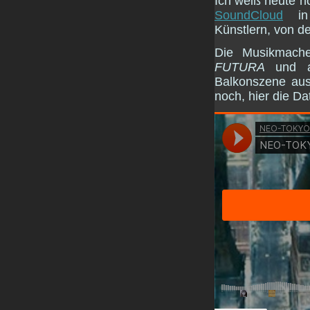
Ich weiß heute n
SoundCloud
in
Künstlern, von de
Die Musikmach
FUTURA
und al
Balkonszene au
noch, hier die Dat