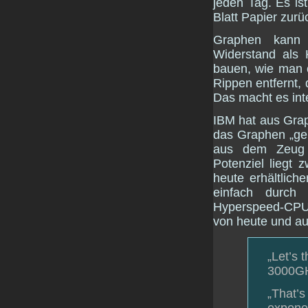
jeden Tag. Es is
Blatt Papier zurüc
Graphen kann E
Widerstand als
bauen, wie man 
Rippen entfernt,
Das macht es inte
IBM hat aus Grap
das Graphen „gep
aus dem Zeug e
Potenziel liegt
heute erhältlich
einfach durch
Hyperspeed-CPUs
von heute und au
„Let’s 
3000GH
„That’s