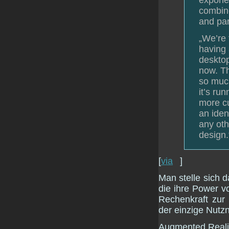
exponen
combine
and par
„We’re 
having 
desktop
now. Th
so much
it’s ru
more cu
an iden
any oth
design.
[
via
]
Man stelle sich 
die ihre Power v
Rechenkraft zur 
der einzige Nutzn
Augmented Realit