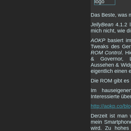
Das Beste, was 
JellyBean
4.1.2 l
mich nicht, wie d
AOKP
basiert i
Tweaks des Gerä
ROM Control
. H
& Governor, LE
Aussehen & Widg
eigentlich einen 
Die ROM gibt es 
Im hauseigen
Interessierte üb
http://aokp.co/blo
Derzeit ist man 
mein Smartphon
wird. Zu hohes