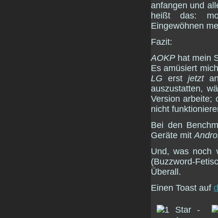
anfangen und all
heißt das: mo
Eingewöhnen mein
Fazit:
AOKP
hat mein S
Es amüsiert mich
LG
erst
jetzt
anf
auszustatten, w
Version arbeite;
nicht funktioniere
Bei den Benchma
Geräte mit
Andro
Und, was noch vi
(Buzzword-Feti
Überall.
Einen Toast auf