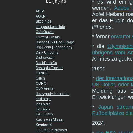
* es wird ein 
Li{n}ks
werden:
Adobe F
AICP
Apfel-Heiland 
AOKP
er das Plugin d
Bitcoin.de
iPhones
.
buggedplanet.info
CoinGecko
* ferner
erwartet 
Current Events
Dianes PS3-Hack-Page
* die
Olympisch
Digg.com | Technology
übrigens vom An
Dirty Unicorns
Distrowatch
Animes zu gucke
DuckDuckGo
2022:
Dystopia Tracker
FRNDC
*
der internation
Glitch
GORG
US-Dollar, oder f
GSMArena
Meldung aus 20
Heavypoly Industries
Entwicklungen we
href.ninja
Inhabitat
*
Japan stream
JPCARS
Fußballplätze di
KALI Linux
Kasia Van Maren
2024:
Kryptowiki
Line Mode Browser
*
die ESA starte