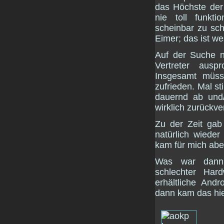
das Höchste der
nie toll funkti
scheinbar zu sc
Eimer; das ist we
Auf der Suche 
Vertreter auspr
Insgesamt müss
zufrieden. Mal st
dauernd ab und/
wirklich zurückve
Zu der Zeit gab
natürlich wiede
kam für mich aber
Was war dann d
schlechter Har
erhältliche And
dann kam das hier