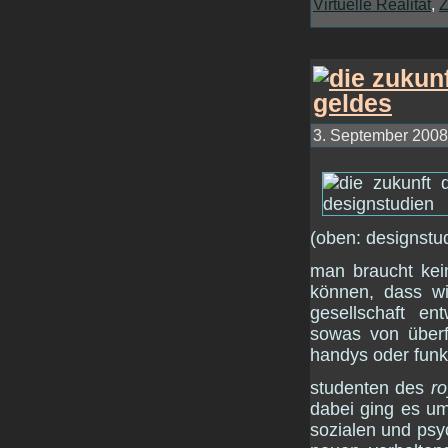
Virtuelle Realität
,
Z
3. September 2008 
(oben: designstu
man braucht kein
können, dass wi
gesellschaft en
sowas von überf
handys oder funk
studenten des
ro
dabei ging es um
sozialen und ps