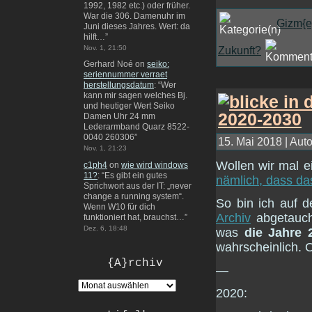
1992, 1982 etc.) oder früher.
War die 306. Damenuhr im
Gizm{e
Juni dieses Jahres. Wert: da
hilft…
”
Nov. 1, 21:50
Zukunft?
Gerhard Noé
on
seiko:
seriennummer verraet
herstellungsdatum
: “
Wer
kann mir sagen welches Bj.
und heutiger Wert Seiko
Damen Uhr 24 mm
Lederarmband Quarz 8522-
0040 260306
”
15. Mai 2018 | Auto
Nov. 1, 21:23
Wollen wir mal e
c1ph4
on
wie wird windows
11?
: “
Es gibt ein gutes
nämlich, dass das
Sprichwort aus der IT: „never
change a running system“.
So bin ich auf 
Wenn W10 für dich
Archiv
abgetauch
funktioniert hat, brauchst…
”
Dez. 6, 18:48
was
die Jahre 
wahrscheinlich. 
{A}rchiv
—
2020: