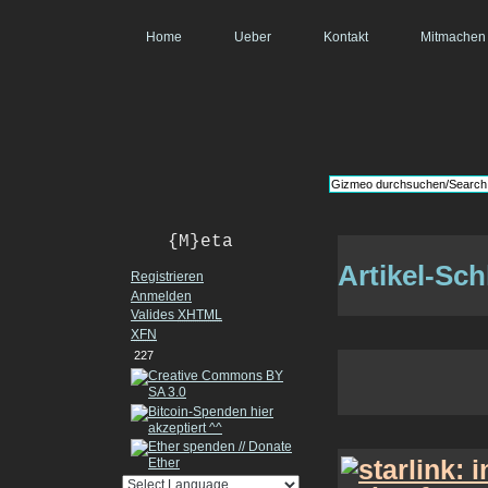
Home
Ueber
Kontakt
Mitmachen
{M}eta
Artikel-Sc
Registrieren
Anmelden
Valides
XHTML
XFN
227