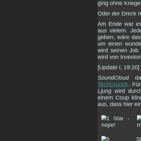
ging ohne Krieg
Oder der Dreck 
Am Ende war es 
aus vielem. Jede
geben, wäre das
um einen wunder
wird seinen Job
wird von Investo
[Update I, 19:20]
SoundCloud
dar
TechCrunch
. Fü
Ljung
wird dur
einem Coup kling
aus, dass hier ei