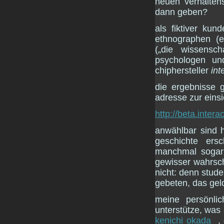
neuen verhaltens
dann geben?
als fiktiver ku
ethnographen (e
(„die wissensch
psychologen un
chiphersteller
int
die ergebnisse g
adresse zur einsi
http://beta.intera
anwählbar sind h
geschichte ers
manchmal sogar 
gewisser wahrsch
nicht: denn stud
gebeten, das geld
meine persönli
unterstütze, was
kenichi okada
,