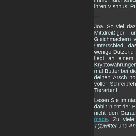
ihren Vishnus, P
—
Joa. So viel da
Mittdreißige
Gleichmachern
Unterschied, d
wenige Dutzend (
liegt an eine
Kryptowährunge
mal Butter bei di
deinen Arsch h
voller Schreibfeh
Tierarten!
Lesen Sie im näc
dahin nicht der B
nicht den Gara
made
. Zu viel
T(z)witter
und
An