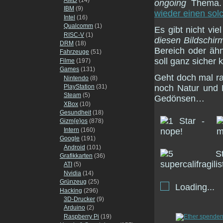
ongoing
Thema
IBM
(9)
wieder einen solc
Intel
(16)
Qualcomm
(1)
Es gibt nicht vie
RISC-V
(1)
diesen Bildschi
DRM
(18)
Bereich oder ähn
Fahrzeuge
(51)
soll ganz sicher 
Filme
(197)
Games
(131)
Geht doch mal ra
Nintendo
(8)
PlayStation
(31)
noch Natur und 
Steam
(5)
Gedönsen…
XBox
(10)
Gesundheit
(18)
Gizm{e}os
(878)
Intern
(160)
Google
(191)
Android
(101)
Grafikkarten
(36)
ATI
(5)
Nvidia
(14)
Grünzeug
(25)
Loading...
Hacking
(296)
3D-Drucker
(9)
Arduino
(2)
Raspberry Pi
(19)