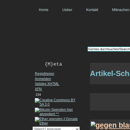
Home
Ueber
Kontakt
Mitmachen
{M}eta
Artikel-Sc
Registrieren
Anmelden
Valides
XHTML
XFN
234