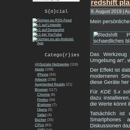
9. August 2019 | Au
S{o}cial
Mein persönlich
Das Werkzeug „
Catego{r}ies
Umgebung an“, w
(A)Soziale Netzwerke
(118)
Der Effekt ist da
Apple
(108)
iPhone
(54)
moderneren Sma
Artwork
(238)
diese Geräte her
Augmented Reality
(21)
Browser
(117)
Für
KDE 5.x
sol
Chrome
(6)
dazu installiere
Firefox
(34)
die Werte könnt 
IExplorer
(7)
Opera
(5)
Tatsächlich is
Safari
(4)
Smartphones a
Bücher
(35)
Diskussionen dazu
CPUs
(83)
AMD
(14)