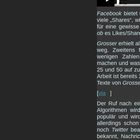
Facebook
bietet 
viele „Shares“, 
für eine gewisse 
ob
es Likes/Shar
Grosser
erhielt a
weg. Zweitens f
wenigen Zahlen
machen und was n
25 und 50 auf zu 
Arbeit ist bereit
Texte von
Grosse
[
via
]
Der Ruf nach ei
Algorithmen wird
populär und wir
allerdings scho
noch
Twitter
bean
bekannt, Nachric