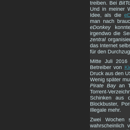
treiben. Bei
BitT
Und in meiner W
Idee, als die
e
man nach brauch
eDonkey
konnte
irgendwo die Se
zentral
organisie
das Internet sel
für den Durchzug 
Mitte Juli 201
Betreiber von
Ki
Druck aus den US
Wenig später mus
Pirate Bay
an Tr
Torrent-Verzei
Schinken aus d
Blockbuster, Po
Illegale mehr.
Zwei Wochen 
wahrscheinlich v