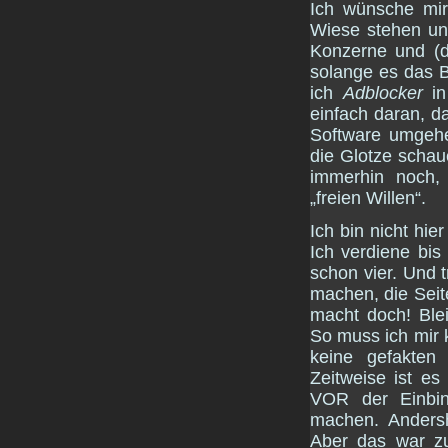
Ich wünsche mir
Wiese stehen un
Konzerne und (
solange es das 
ich
Adblocker
in
einfach daran, d
Software umgehe
die Glotze schau
immerhin noch, 
„freien Willen“.
Ich bin nicht hie
Ich verdiene bi
schon vier. Und 
machen, die Sei
macht doch! Ble
So muss ich mir
keine gefakten
Zeitweise ist es
VOR der Einbi
machen. Andersh
Aber das war zu