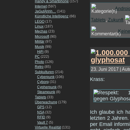
Handy & Smartphone
(157)
Internet
(597)
Androi
JaGutÄhhh…
(141)
Künstliche Intelligenz
(66)
Tablets
,
Zukunft
LEGO
(17)
Linux
(187)
Kein
Mechas
(23)
Microsoft
(90)
Militär
(97)
Musik
(99)
HiFi
(9)
PC
(222)
Photo
(126)
Retro
(85)
23. Juni 2017 | Aut
Subkulturen
(214)
Cyberpunk
(106)
Krass:
Cyborg
(31)
Cypherpunk
(5)
Steampunk
(8)
Tablets
(33)
Überwachung
(179)
GPS
(12)
Ich glaube ich h
NSA
(32)
letzten 2 Jahren.
RFID
(9)
Vault 7
(5)
per Email infor
Virtuelle Realität
(131)