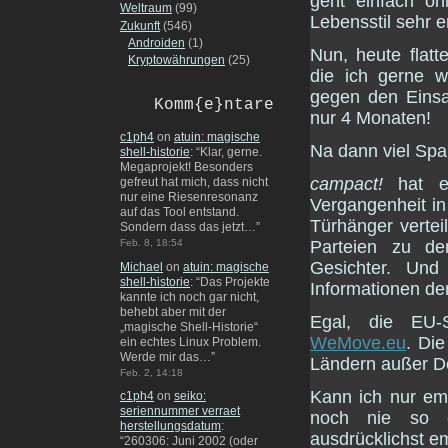
geht einfach on
Weltraum
(99)
Lebensstil sehr 
Zukunft
(546)
Androiden
(1)
Nun, heute flatt
Kryptowährungen
(25)
die ich gerne 
gegen den Eins
Komm{e}ntare
nur 4 Monaten!
c1ph4
on
atuin: magische
Na dann viel Spa
shell-historie
: “
Klar, gerne.
Megaprojekt! Besonders
campact!
hat es
gefreut hat mich, dass nicht
nur eine Riesenresonanz
Vergangenheit i
auf das Tool entstand.
Türhänger vertei
Sondern dass das jetzt…
”
Parteien zu de
Feb. 8, 18:54
Gesichter. Und
Michael
on
atuin: magische
shell-historie
: “
Das Projekte
Informationen de
kannte ich noch gar nicht,
behebt aber mit der
Egal, die EU
„magische Shell-Historie“
WeMove.eu
. Die
ein echtes Linux Problem.
Werde mir das…
”
Ländern außer D
Feb. 2, 14:18
Kann ich nur em
c1ph4
on
seiko:
seriennummer verraet
noch nie so e
herstellungsdatum
:
ausdrücklichst em
“
260306: Juni 2002 (oder