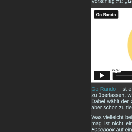
Vorschlag #1:
„G
Go Rando
ist e
zu überlassen, wi
Dabei wählt der
aber schon zu tie
Was vielleicht be
mag ist nicht e
Facebook
auf ein