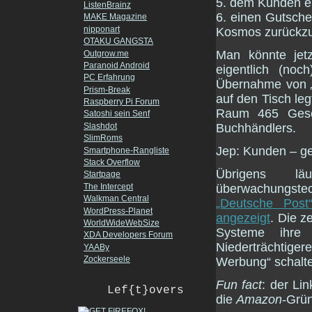
5. dem Kunden e
ListenBrainz
6. einen Gutsch
MAKE Magazine
nipponart
Kosmos zurückz
OTAKU GANGSTA
Man könnte jetz
Outgrow.me
Paranoid Android
eigentlich (no
PC Erfahrung
Übernahme von
Prism-Break
auf den Tisch le
Raspberry Pi Forum
Raum 465 Gesch
Satoshi sein Senf
Buchhändlers.
Slashdot
SlimRoms
Jep: Kunden – ge
Smartphone-Rangliste
Stack Overflow
Übrigens l
Startpage
überwachungs
The Intercept
Walkman Central
„Deutsche Post
WordPress-Planet
angezeigt
. Die z
WorldWideWebSize
Systeme ihre 
XDA Developers Forum
Niederträchtige
YAABy
Zockerseele
Werbung“ schalt
Fun fact
: der Li
Lef{t}overs
die
Amazon
-Grün