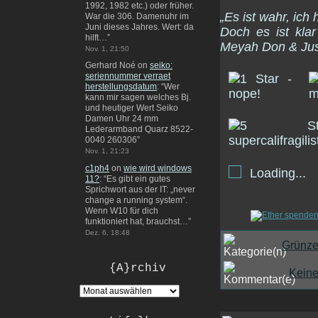
1992, 1982 etc.) oder früher.
„Es ist wahr, ich
War die 306. Damenuhr im
Juni dieses Jahres. Wert: da
Doch es ist kla
hilft…
”
Meyah Don & Jus
Nov. 1, 21:50
Gerhard Noé
on
seiko:
seriennummer verraet
herstellungsdatum
: “
Wer
kann mir sagen welches Bj.
und heutiger Wert Seiko
Damen Uhr 24 mm
Lederarmband Quarz 8522-
0040 260306
”
Nov. 1, 21:23
c1ph4
on
wie wird windows
Loading...
11?
: “
Es gibt ein gutes
Sprichwort aus der IT: „never
change a running system“.
Wenn W10 für dich
funktioniert hat, brauchst…
”
Dez. 6, 18:48
Grünz
{A}rchiv
Kein