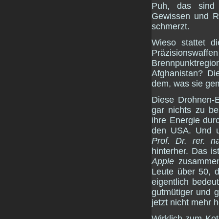
Puh, das sind 
Gewissen und R
schmerzt.
Wieso stattet d
Präzisionswaff
Brennpunktreg
Afghanistan? Di
dem, was sie gem
Diese Drohnen-En
gar nichts zu b
ihre Energie du
den USA. Und un
Prof. Dr. rer. n
hinterher. Das i
Apple
zusammen. 
Leute über 50, d
eigentlich bedeu
gutmütiger und g
jetzt nicht mehr 
Wirklich zum Kot