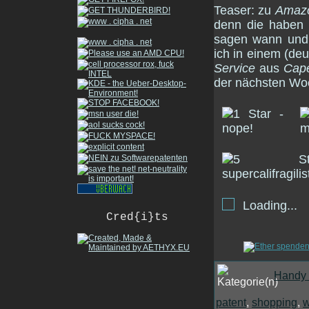
Teaser: zu
Amaz
denn die haben 
sagen wann und 
ich in einem (de
Service
aus
Cap
der nächsten Wo
Loading...
Cred{i}ts
Handy 
patent
,
shopping
,