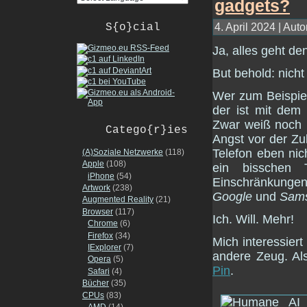
4. April 2024 | Auto
S{o}cial
Ja, alles geht d
But behold: nicht
Wer zum Beispiel
der ist mit de
Zwar weiß noch k
Catego{r}ies
Angst vor der Zu
Telefon eben nic
(A)Soziale Netzwerke
(118)
Apple
(108)
ein bisschen 
iPhone
(54)
Einschränkungen
Artwork
(238)
Google
und
Sam
Augmented Reality
(21)
Browser
(117)
Ich. Will. Mehr!
Chrome
(6)
Firefox
(34)
Mich interessier
IExplorer
(7)
andere Zeug. Als
Opera
(5)
Pin
.
Safari
(4)
Bücher
(35)
CPUs
(83)
AMD
(14)