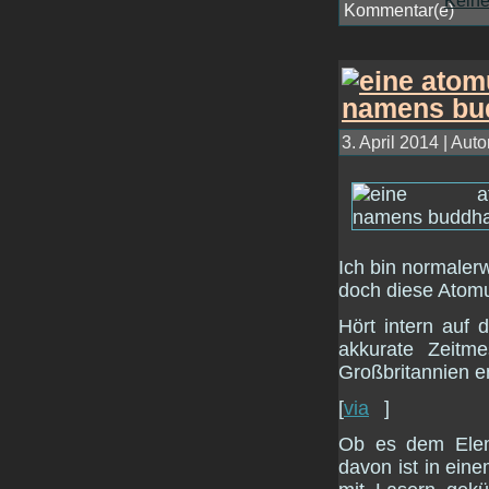
3. April 2014 | Auto
Ich bin normaler
doch diese Atomu
Hört intern au
akkurate Zeitm
Großbritannien en
[
via
]
Ob es dem Eleme
davon ist in ein