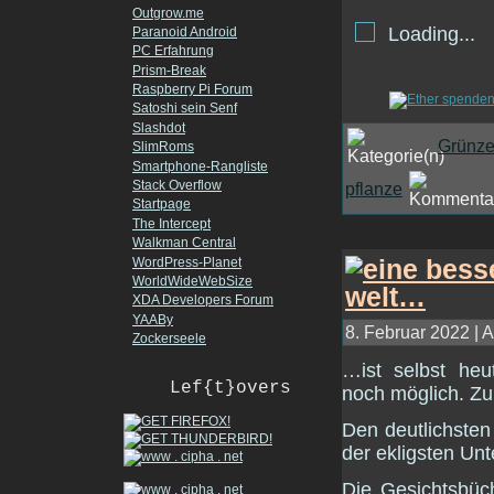
Outgrow.me
Loading...
Paranoid Android
PC Erfahrung
Prism-Break
Raspberry Pi Forum
Satoshi sein Senf
Slashdot
Grünz
SlimRoms
Smartphone-Rangliste
Stack Overflow
pflanze
Startpage
The Intercept
Walkman Central
WordPress-Planet
WorldWideWebSize
XDA Developers Forum
YAABy
8. Februar 2022 | A
Zockerseele
…ist selbst heu
Lef{t}overs
noch möglich. Zu
Den deutlichsten
der ekligsten Un
Die Gesichtsbüc