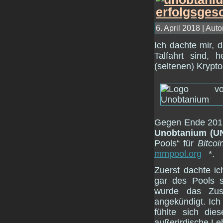
6. April 2018 | Auto
Ich dachte mir, 
Talfahrt sind,
(seltenen) Krypt
Gegen Ende 2015
Unobtanium (U
Pools“ für
Bitcoi
mmpool.org
*.
Zuerst dachte ic
gar des Pools s
wurde das Zus
angekündigt. Ich
fühlte sich die
außerirdische L