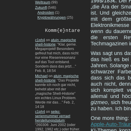
199$/183€. Der 
Weltraum
(99)
„die Ära der Sm
Zukunft
(546)
ist. Und gleichz
Androiden
(1)
Kryptowährungen
(25)
mit dem größt
Elektronikmesse
Komm{e}ntare
wenn du dauernd 
die ersten Re
c1ph4
on
atuin: magische
Techmagazinen i
shell-historie
: “
Klar, gerne.
Megaprojekt! Besonders
Was sagt uns das
gefreut hat mich, dass nicht
nur eine Riesenresonanz
das hieß es bei
auf das Tool entstand.
Jahren. Solange d
Sondern dass das jetzt…
”
Feb. 8, 18:54
schwarzer Farbe
Michael
on
atuin: magische
dass sich das be
shell-historie
: “
Das Projekte
auch nicht, denn
kannte ich noch gar nicht,
behebt aber mit der
sich komplett v
„magische Shell-Historie“
allemal und höc
ein echtes Linux Problem.
gizmeo
, sich fr
Werde mir das…
”
Feb. 2,
14:18
zu haben. Ich bi
c1ph4
on
seiko:
seriennummer verraet
One more thing:
herstellungsdatum
:
Apple-Auto-Träu
“
260306: Juni 2002 (oder
1992, 1982 etc.) oder früher.
KI-Themen konz