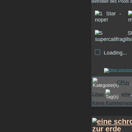
Betreiber des Pools e
Loading...
CPUs
,
Linux
eine
Keine Kommentare