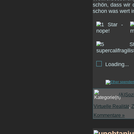
schön, dass wir 
schon was wert i
Loading...
(A)Soz
Virtuelle Realität
,
Z
Kommentare »