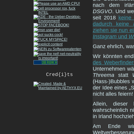
nach dem irlän
DSGVO
. Und we
seit 2018
keine
dadurch keine 
ziehen sie nun e
Instagram
und
W
Ganz ehrlich, wa
Wir könnten end
des Weberfinder
Unternehmen wär
Cred{i}ts
Threema
statt
(Hass-)Bubbles w
der Idee eines „
nicht alles feiern!
Allein, dieser
wahrscheinlich n
in Irland hochzi
Am Ende wird
Weltverbesseru