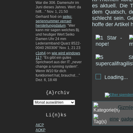
War die 306. Damenuhr im
es aktuell. Die 
Juni dieses Jahres. Wert: da
dem Quatsch, de
hilft…
”
Nov. 1, 21:50
Gerhard Noé
on
seiko:
schlecht sein. G
seriennummer verraet
hoffe der Artikel 
herstellungsdatum
: “
Wer
kann mir sagen welches Bj.
und heutiger Wert Seiko
Damen Uhr 24 mm
Lederarmband Quarz 8522-
0040 260306
”
Nov. 1, 21:23
c1ph4
on
wie wird windows
11?
: “
Es gibt ein gutes
Sprichwort aus der IT: „never
change a running system“.
Wenn W10 für dich
funktioniert hat, brauchst…
”
Loading...
Dez. 6, 18:48
{A}rchiv
Gizm{e
Li{n}ks
eine
,
gadg
AICP
AOKP