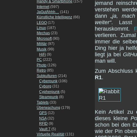
Handy & Smartphone
(157)
jemand reinschr
Internet
(597)
verstehen werde
JaGutÄhhh…
(141)
dann
„ja, mach
Künstliche Intelligenz
(66)
weiter“
. Lasst
LEGO
(17)
Linux
(187)
herauskommt.
F
Mechas
(23)
verlieren. Zumal
Microsoft
(90)
immer die selbe
Militär
(97)
Ding hier ja hel
Musik
(99)
liegt ja bei
GitH
HiFi
(9)
PC
(222)
man will.
Photo
(126)
Zum Abschluss 
Retro
(85)
Subkulturen
(214)
R1
.
Cyberpunk
(106)
Cyborg
(31)
Cypherpunk
(5)
Steampunk
(8)
Tablets
(33)
Überwachung
(179)
Kein Artikel zu
GPS
(12)
dieses kleine
Po
NSA
(32)
RFID
(9)
schon bei den En
Vault 7
(5)
wie der Pin oben
Virtuelle Realität
(131)