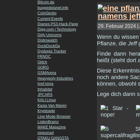
Bitcoin.de
buggedplanet.info
CoinGecko
Current Events
Dianes PS3-Hack-Page
29. Februar 2024 |
Digg.com | Technology
Dirty Unicorns
Wenn du wissen wi
Distrowatch
Pflanze, die
Jeff
g
DuckDuckGo
Dystopia Tracker
Finde dann hera
FRNDC
heißt (steht dort 
Glitch
GORG
Diese Erkenntnis
GSMArena
noch andere Sac
Heavypoly Industries
können, obwohl s
href.ninja
Inhabitat
Lege dich dann sc
JPCARS
KALI Linux
Kasia Van Maren
Kryptowiki
Line Mode Browser
ListenBrainz
MAKE Magazine
nipponart
OTAKU GANGSTA