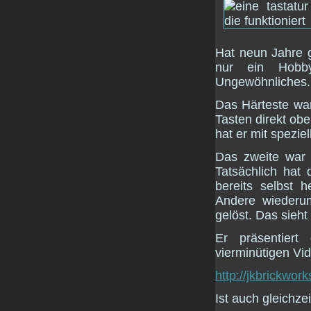
Hat neun Jahre 
nur ein Hob
Ungewöhnliches.
Das Härteste war
Tasten direkt ob
hat er mit spezie
Das zweite war 
Tatsächlich hat 
bereits selbst h
Andere wiederum
gelöst. Das sieh
Er präsentier
vierminütigen Vi
http://jkbrickwo
Ist auch gleichze