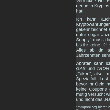
Verrückt!? Nö. 
genug in Kryptos 
hat!
Ich kann auch
Kryptowährun
gekennzeichnet 
dafür sogar anze
Supply“ muss da
bis ihr keine „?
Alles ab da ab
Jahrzehnten sehr
Abraten kann ic
GAS
und
TRON
„Token“, also i
Spezialfall. Les
bevor ihr Geld in
keine Coupons 
mutig versucht wi
und nicht das „R
*mmpool.org bietet l