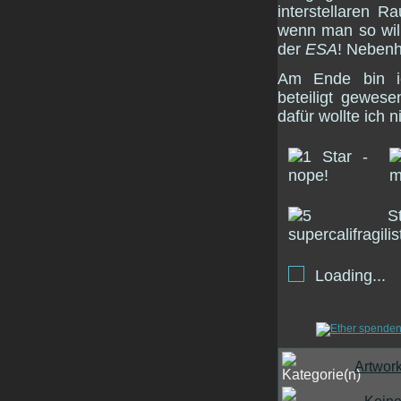
interstellaren R
wenn man so will
der
ESA
! Nebenh
Am Ende bin ich
beteiligt gewese
dafür wollte ich n
Loading...
Artwor
Kein