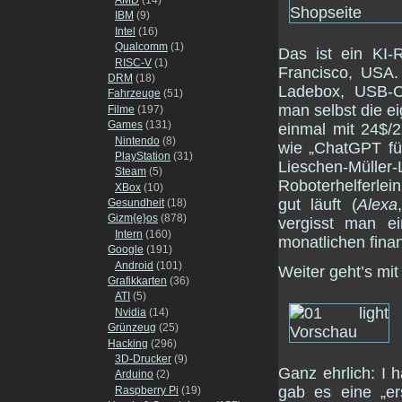
IBM
(9)
Intel
(16)
Qualcomm
(1)
Das ist ein KI
RISC-V
(1)
Francisco, USA
DRM
(18)
Ladebox, USB-C-
Fahrzeuge
(51)
man selbst die ei
Filme
(197)
Games
(131)
einmal mit 24$/2
Nintendo
(8)
wie „ChatGPT fü
PlayStation
(31)
Lieschen-Müller-
Steam
(5)
Roboterhelferlei
XBox
(10)
gut läuft (
Alexa
Gesundheit
(18)
Gizm{e}os
(878)
vergisst man e
Intern
(160)
monatlichen fina
Google
(191)
Android
(101)
Weiter geht’s mi
Grafikkarten
(36)
ATI
(5)
Nvidia
(14)
Grünzeug
(25)
Hacking
(296)
3D-Drucker
(9)
Ganz ehrlich: I h
Arduino
(2)
gab es eine „er
Raspberry Pi
(19)