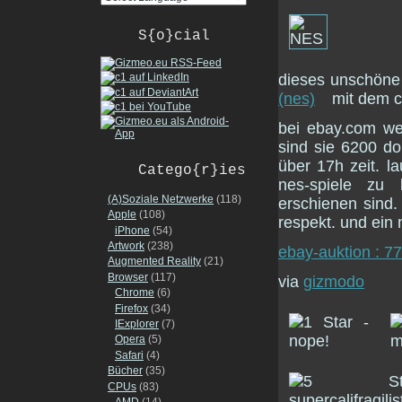
S{o}cial
dieses unschöne 
(nes)
mit dem ch
bei ebay.com we
sind sie 6200 do
über 17h zeit. l
Catego{r}ies
nes-spiele zu 
(A)Soziale Netzwerke
(118)
erschienen sind.
Apple
(108)
respekt. und ein 
iPhone
(54)
Artwork
(238)
ebay-auktion : 
Augmented Reality
(21)
Browser
(117)
via
gizmodo
Chrome
(6)
Firefox
(34)
IExplorer
(7)
Opera
(5)
Safari
(4)
Bücher
(35)
CPUs
(83)
AMD
(14)