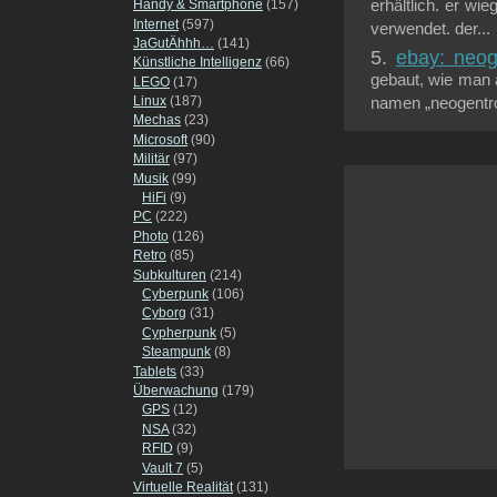
Handy & Smartphone
(157)
erhältlich. er wi
Internet
(597)
verwendet. der...
JaGutÄhhh…
(141)
ebay: neo
Künstliche Intelligenz
(66)
gebaut, wie man 
LEGO
(17)
Linux
(187)
namen „neogentro
Mechas
(23)
Microsoft
(90)
Militär
(97)
Musik
(99)
HiFi
(9)
PC
(222)
Photo
(126)
Retro
(85)
Subkulturen
(214)
Cyberpunk
(106)
Cyborg
(31)
Cypherpunk
(5)
Steampunk
(8)
Tablets
(33)
Überwachung
(179)
GPS
(12)
NSA
(32)
RFID
(9)
Vault 7
(5)
Virtuelle Realität
(131)