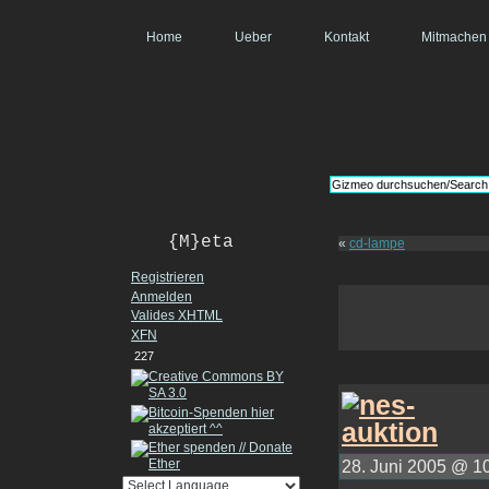
Home
Ueber
Kontakt
Mitmachen
{M}eta
«
cd-lampe
Registrieren
Anmelden
Valides
XHTML
XFN
227
28. Juni 2005 @ 10