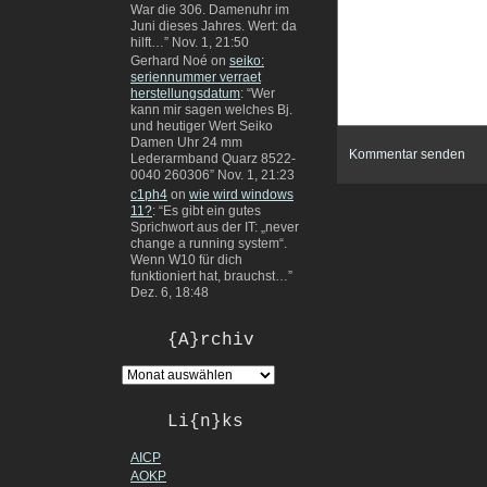
War die 306. Damenuhr im
Juni dieses Jahres. Wert: da
hilft…
”
Nov. 1, 21:50
Gerhard Noé
on
seiko:
seriennummer verraet
herstellungsdatum
: “
Wer
kann mir sagen welches Bj.
und heutiger Wert Seiko
Damen Uhr 24 mm
Lederarmband Quarz 8522-
0040 260306
”
Nov. 1, 21:23
c1ph4
on
wie wird windows
11?
: “
Es gibt ein gutes
Sprichwort aus der IT: „never
change a running system“.
Wenn W10 für dich
funktioniert hat, brauchst…
”
Dez. 6, 18:48
{A}rchiv
Li{n}ks
AICP
AOKP