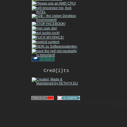
Cred{i}ts
|
© 2010-2026 gizmeo.eu - inside the machine |
Mobile 