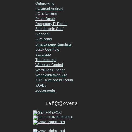
Outgrow.me
Paranoid Android
PC Erfahrung
Prism-Break
Raspberry Pi Forum
Satoshi sein Senf
Slashdot
SlimRoms
Smartphone-Rangliste
Stack Overflow
Startpage
The Intercept
Walkman Central
WordPress-Planet
WorldWideWebSize
XDA Developers Forum
YAABy
Zockerseele
Lef{t}overs