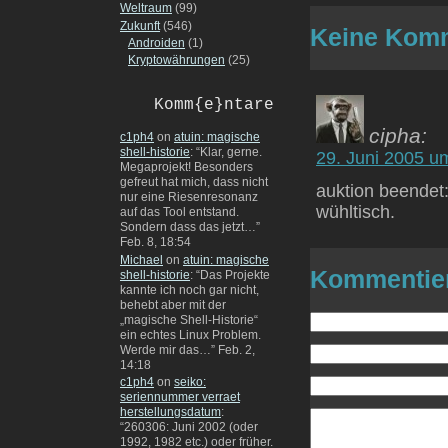
Weltraum
(99)
Zukunft
(546)
Keine Komm
Androiden
(1)
Kryptowährungen
(25)
Komm{e}ntare
cipha:
c1ph4
on
atuin: magische
shell-historie
: “
Klar, gerne.
29. Juni 2005 u
Megaprojekt! Besonders
gefreut hat mich, dass nicht
auktion beendet:
nur eine Riesenresonanz
wühltisch.
auf das Tool entstand.
Sondern dass das jetzt…
”
Feb. 8, 18:54
Michael
on
atuin: magische
Kommentie
shell-historie
: “
Das Projekte
kannte ich noch gar nicht,
behebt aber mit der
„magische Shell-Historie“
ein echtes Linux Problem.
Werde mir das…
”
Feb. 2,
14:18
c1ph4
on
seiko:
seriennummer verraet
herstellungsdatum
:
“
260306: Juni 2002 (oder
1992, 1982 etc.) oder früher.