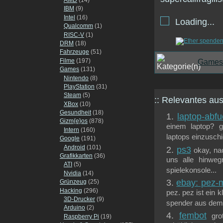
IBM
(9)
Intel
(16)
Loading...
Qualcomm
(1)
RISC-V
(1)
DRM
(18)
Fahrzeuge
(51)
Filme
(197)
Games
Games
(131)
Nintendo
(8)
PlayStation
(31)
Steam
(5)
:: Relevantes a
XBox
(10)
Gesundheit
(18)
laptop-abfu
Gizm{e}os
(878)
einem laptop? g
Intern
(160)
laptops einzuschi
Google
(191)
Android
(101)
ps3
okay, na
Grafikkarten
(36)
uns alle hinweg
ATI
(5)
spielekonsole...
Nvidia
(14)
ebay: pez-
Grünzeug
(25)
Hacking
(296)
pez. pez ist ein 
3D-Drucker
(9)
spender aus dem j
Arduino
(2)
fembot
gro
Raspberry Pi
(19)