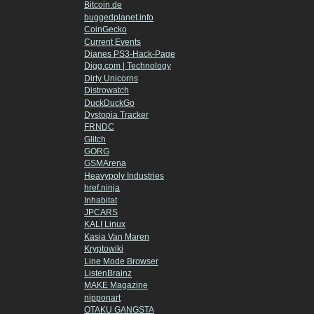
Bitcoin.de
buggedplanet.info
CoinGecko
Current Events
Dianes PS3-Hack-Page
Digg.com | Technology
Dirty Unicorns
Distrowatch
DuckDuckGo
Dystopia Tracker
FRNDC
Glitch
GORG
GSMArena
Heavypoly Industries
href.ninja
Inhabitat
JPCARS
KALI Linux
Kasia Van Maren
Kryptowiki
Line Mode Browser
ListenBrainz
MAKE Magazine
nipponart
OTAKU GANGSTA