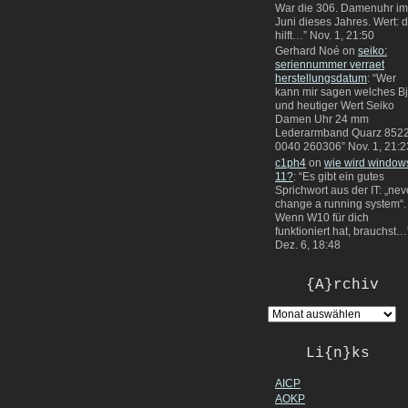
War die 306. Damenuhr im
Juni dieses Jahres. Wert: 
hilft…
”
Nov. 1, 21:50
Gerhard Noé
on
seiko:
seriennummer verraet
herstellungsdatum
: “
Wer
kann mir sagen welches Bj
und heutiger Wert Seiko
Damen Uhr 24 mm
Lederarmband Quarz 8522
0040 260306
”
Nov. 1, 21:2
c1ph4
on
wie wird window
11?
: “
Es gibt ein gutes
Sprichwort aus der IT: „nev
change a running system“.
Wenn W10 für dich
funktioniert hat, brauchst…
Dez. 6, 18:48
{A}rchiv
Li{n}ks
AICP
AOKP