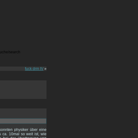
fuck drm IV
»
 konnten physiker über eine
ca. 10mal so weit ist, wie