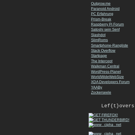
Outgrow.me
Paranoid Android
PC Erfahrung
Prism-Break
Raspberry Pi Forum
Satoshi sein Senf
Slashdot
SlimRoms
Smartphone-Rangliste
Stack Overflow
Startpage
The Intercept
Walkman Central
WordPress-Planet
WorldWideWebSize
XDA Developers Forum
YAABy
Zockerseele
Lef{t}overs