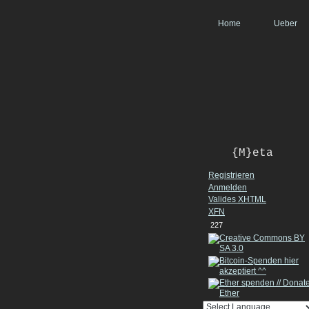
Home
Ueber
{M}eta
Registrieren
Anmelden
Valides
XHTML
XFN
227