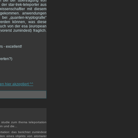
en bei der übertragung von
er star-trek-teleporter aus
 wissenschaftler mit diesem
er gekommen. anwendungen
bei „quanten-kryptografie“
 werden können, was diese
auch von der esa (european
vorerst zumindest) fraglich.
werten?)
e studie zum thema teleportation
n und die...
tation: das berichtet zumindest
tion eines objekts von atomarer