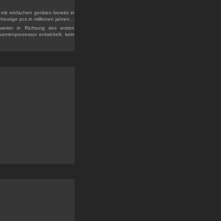
it einfachen geräten bereits in
heutige pcs in millionen jahren...
weiter in Richtung des ersten
ntenprozessor entwickelt; kein