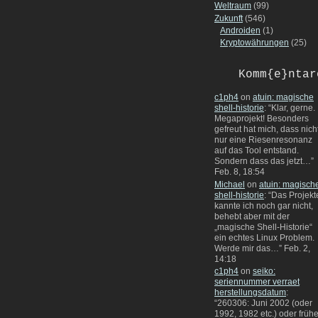
Weltraum
(99)
Zukunft
(546)
Androiden
(1)
Kryptowährungen
(25)
Komm{e}ntar
c1ph4
on
atuin: magische
shell-historie
: “
Klar, gerne.
Megaprojekt! Besonders
gefreut hat mich, dass nich
nur eine Riesenresonanz
auf das Tool entstand.
Sondern dass das jetzt…
”
Feb. 8, 18:54
Michael
on
atuin: magisch
shell-historie
: “
Das Projekt
kannte ich noch gar nicht,
behebt aber mit der
„magische Shell-Historie“
ein echtes Linux Problem.
Werde mir das…
”
Feb. 2,
14:18
c1ph4
on
seiko:
seriennummer verraet
herstellungsdatum
:
“
260306: Juni 2002 (oder
1992, 1982 etc.) oder frühe