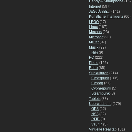
Handy & Smartphone
(157
Internet
(597)
JaGutÄhhh…
(141)
Künstliche Intelligenz
(66)
LEGO
(17)
Linux
(187)
Mechas
(23)
Microsoft
(90)
Militär
(97)
Musik
(99)
HiFi
(9)
PC
(222)
Photo
(126)
Retro
(85)
Subkulturen
(214)
Cyberpunk
(106)
Cyborg
(31)
Cypherpunk
(5)
Steampunk
(8)
Tablets
(33)
Überwachung
(179)
GPS
(12)
NSA
(32)
RFID
(9)
Vault 7
(5)
Virtuelle Realität
(131)