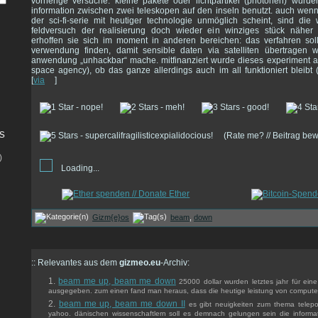
vorherige versuche. kleine pakete oder lichtpartikel (photonen) wurd
information zwischen zwei teleskopen auf den inseln benutzt. auch wenn d
der sci-fi-serie mit heutiger technologie unmöglich scheint, sind die
feldversuch der realisierung doch wieder ein winziges stück näh
erhoffen sie sich im moment in anderen bereichen: das verfahren soll 
verwendung finden, damit sensible daten via satelliten übertragen
anwendung „unhackbar“ mache. mitfinanziert wurde dieses experiment 
space agency), ob das ganze allerdings auch im all funktioniert bleibt (
[
via
]
s
(Rate me? // Beitrag be
)
Loading...
Gizm{e}os
beam
,
down
:: Relevantes aus dem
gizmeo.eu
-Archiv:
beam me up, beam me down
25000 dollar wurden letztes jahr für ein
ausgegeben. zum einen fand man heraus, dass die heutige leistung von computer
beam me up, beam me down II
es gibt neuigkeiten zum thema telepor
yahoo. dänischen wissenschaftlern soll es demnach gelungen sein die informa