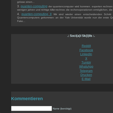
grösse einen...
quanten-computing
der quantencomputer wird kommen. experten rechnen m
wenigen jahren und richtige killer-rechner, die rechenoperationen ermöglichen, die 
quanten-computing II
Wir sind wieder einen entscheidenden Schritt 
Quantencomputers gekommen: an der Yale Universität wurde nun der erste Qua
Fake...
.: Soci{a}l Sk{i}lls :.
Reddit
Facebook
LinkedIn
X
Tumblr
WhatsApp
Telegram
Drucken
E-Mail
Kommentieren
Name (benötigt)