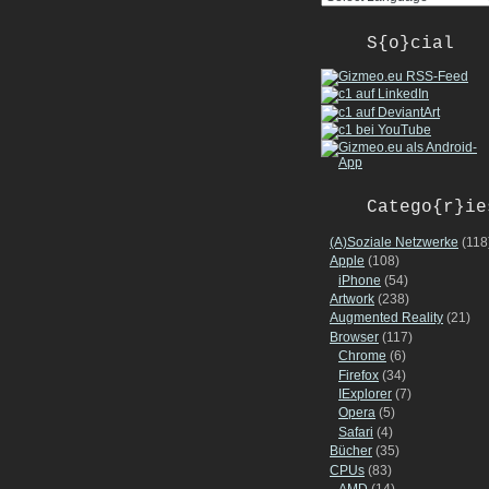
S{o}cial
Catego{r}ie
(A)Soziale Netzwerke
(118
Apple
(108)
iPhone
(54)
Artwork
(238)
Augmented Reality
(21)
Browser
(117)
Chrome
(6)
Firefox
(34)
IExplorer
(7)
Opera
(5)
Safari
(4)
Bücher
(35)
CPUs
(83)
AMD
(14)