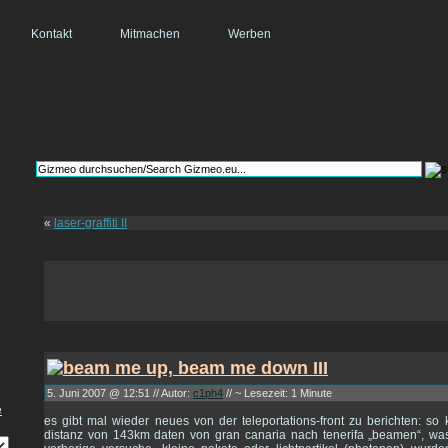
Kontakt
Mitmachen
Werben
«
laser-graffiti II
5. Juni 2007 @ 12:51 // Autor:
c1ph4
// ~ Lesezeit: 1 Minute
es gibt mal wieder neues von der teleportations-front zu berichten: so
distanz von 143km daten von gran canaria nach tenerifa „beamen“, was 