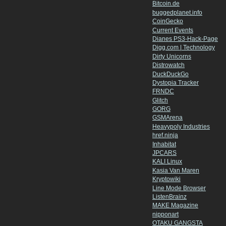
Bitcoin.de
buggedplanet.info
CoinGecko
Current Events
Dianes PS3-Hack-Page
Digg.com | Technology
Dirty Unicorns
Distrowatch
DuckDuckGo
Dystopia Tracker
FRNDC
Glitch
GORG
GSMArena
Heavypoly Industries
href.ninja
Inhabitat
JPCARS
KALI Linux
Kasia Van Maren
Kryptowiki
Line Mode Browser
ListenBrainz
MAKE Magazine
nipponart
OTAKU GANGSTA