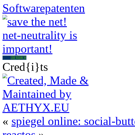
Cred{i}ts
«
spiegel online: social-but
reactos
»