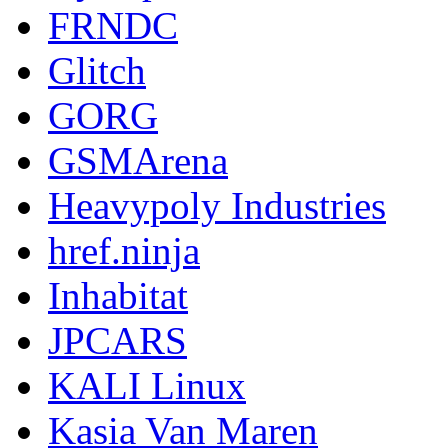
FRNDC
Glitch
GORG
GSMArena
Heavypoly Industries
href.ninja
Inhabitat
JPCARS
KALI Linux
Kasia Van Maren