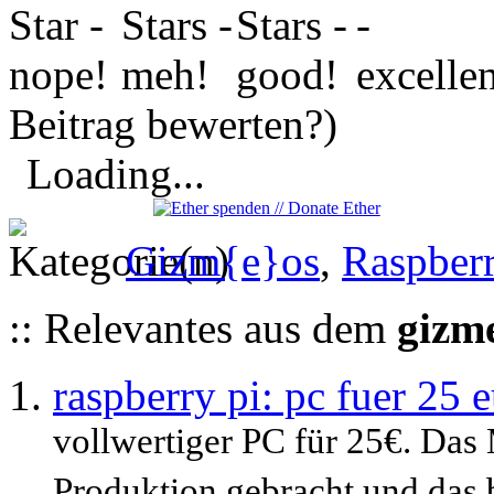
Beitrag bewerten?)
Loading...
Gizm{e}os
,
Raspberr
:: Relevantes aus dem
gizm
raspberry pi: pc fuer 25 
vollwertiger PC für 25€. Da