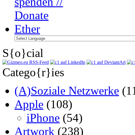
S{o}cial
Catego{r}ies
(A)Soziale Netzwerke
(1
Apple
(108)
iPhone
(54)
Artwork
(238)