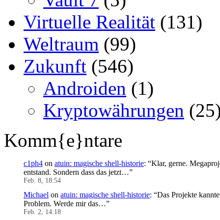
Virtuelle Realität
(131)
Weltraum
(99)
Zukunft
(546)
Androiden
(1)
Kryptowährungen
(25
Komm{e}ntare
c1ph4
on
atuin: magische shell-historie
: “
Klar, gerne. Megaproj
entstand. Sondern dass das jetzt…
”
Feb. 8, 18:54
Michael
on
atuin: magische shell-historie
: “
Das Projekte kannte 
Problem. Werde mir das…
”
Feb. 2, 14:18