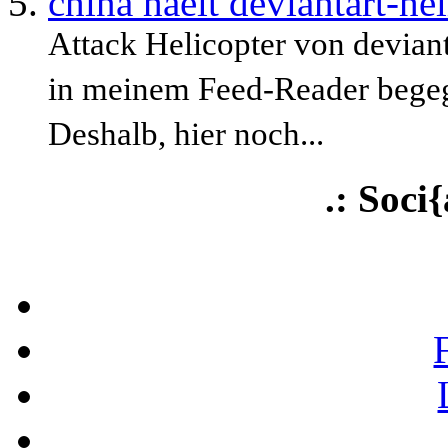
china haelt deviantart-hel
Attack Helicopter von devian
in meinem Feed-Reader begegne
Deshalb, hier noch...
.: Soci{