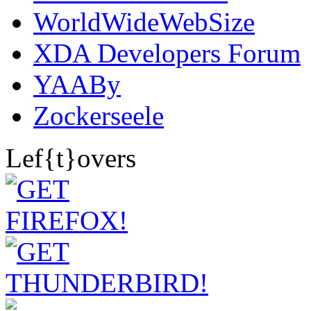
WorldWideWebSize
XDA Developers Forum
YAABy
Zockerseele
Lef{t}overs