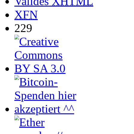
Valides
XHTML
XFN
229