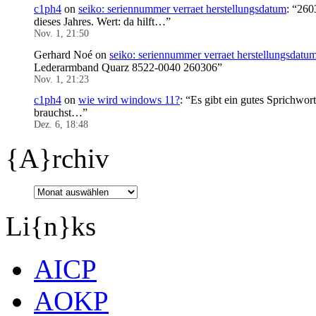
c1ph4
on
seiko: seriennummer verraet herstellungsdatum
: “
2603
dieses Jahres. Wert: da hilft…
”
Nov. 1, 21:50
Gerhard Noé
on
seiko: seriennummer verraet herstellungsdatu
Lederarmband Quarz 8522-0040 260306
”
Nov. 1, 21:23
c1ph4
on
wie wird windows 11?
: “
Es gibt ein gutes Sprichwor
brauchst…
”
Dez. 6, 18:48
{A}rchiv
Li{n}ks
AICP
AOKP