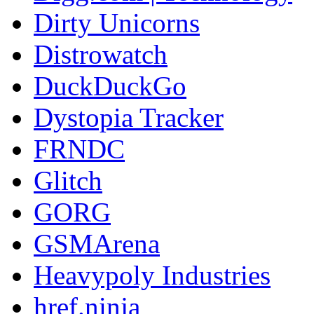
Dirty Unicorns
Distrowatch
DuckDuckGo
Dystopia Tracker
FRNDC
Glitch
GORG
GSMArena
Heavypoly Industries
href.ninja