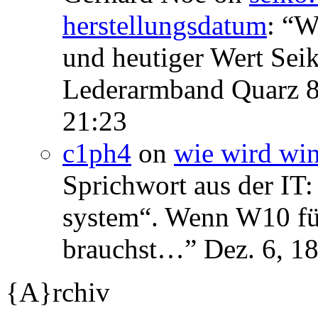
herstellungsdatum
: “
We
und heutiger Wert Se
Lederarmband Quarz 
21:23
c1ph4
on
wie wird wi
Sprichwort aus der IT:
system“. Wenn W10 für 
brauchst…
”
Dez. 6, 1
{A}rchiv