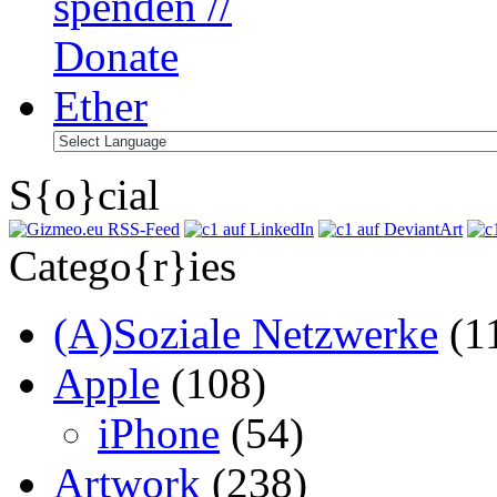
S{o}cial
Catego{r}ies
(A)Soziale Netzwerke
(1
Apple
(108)
iPhone
(54)
Artwork
(238)