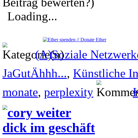
Beitrag bewerten?)
Loading...
(A)Soziale Netzwerk
JaGutÄhhh...
,
Künstliche In
monate
,
perplexity