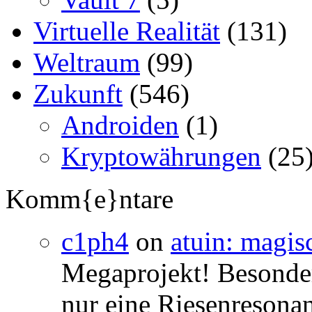
Virtuelle Realität
(131)
Weltraum
(99)
Zukunft
(546)
Androiden
(1)
Kryptowährungen
(25
Komm{e}ntare
c1ph4
on
atuin: magisc
Megaprojekt! Besonders
nur eine Riesenresonan