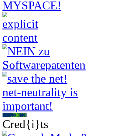
Cred{i}ts