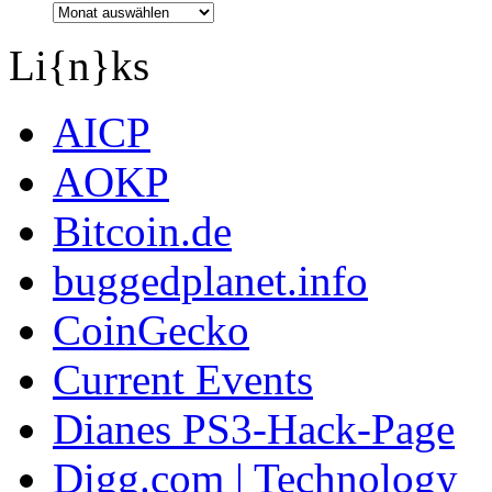
Li{n}ks
AICP
AOKP
Bitcoin.de
buggedplanet.info
CoinGecko
Current Events
Dianes PS3-Hack-Page
Digg.com | Technology