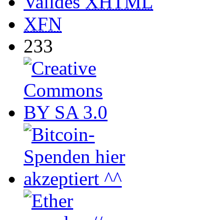
Valides
XHTML
XFN
233