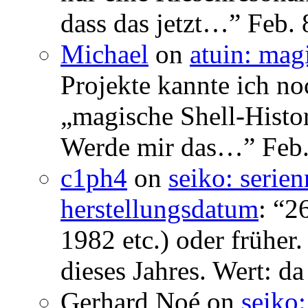
dass das jetzt…
”
Feb. 
Michael
on
atuin: magi
Projekte kannte ich no
„magische Shell-Histor
Werde mir das…
”
Feb.
c1ph4
on
seiko: serie
herstellungsdatum
: “
26
1982 etc.) oder früher
dieses Jahres. Wert: da
Gerhard Noé
on
seiko