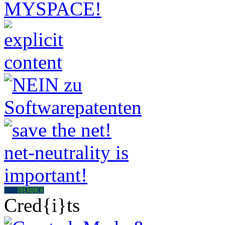
Cred{i}ts