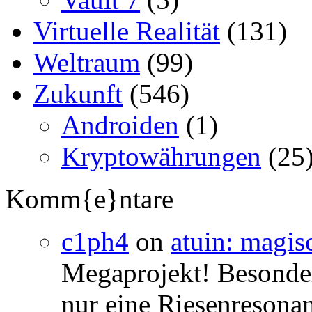
Virtuelle Realität
(131)
Weltraum
(99)
Zukunft
(546)
Androiden
(1)
Kryptowährungen
(25
Komm{e}ntare
c1ph4
on
atuin: magisc
Megaprojekt! Besonders
nur eine Riesenresonan