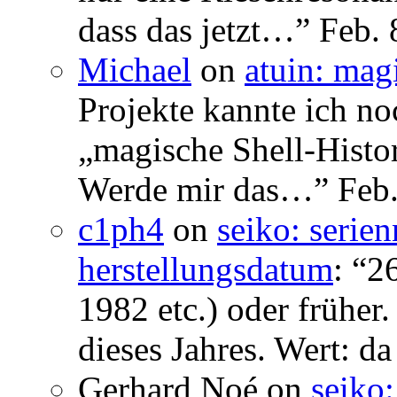
dass das jetzt…
”
Feb. 
Michael
on
atuin: magi
Projekte kannte ich no
„magische Shell-Histor
Werde mir das…
”
Feb.
c1ph4
on
seiko: serie
herstellungsdatum
: “
26
1982 etc.) oder früher
dieses Jahres. Wert: da
Gerhard Noé
on
seiko