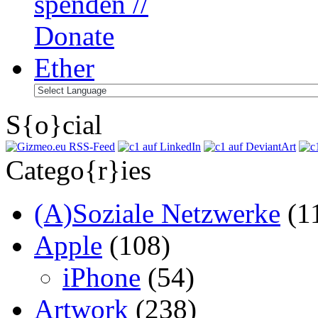
S{o}cial
Catego{r}ies
(A)Soziale Netzwerke
(1
Apple
(108)
iPhone
(54)
Artwork
(238)