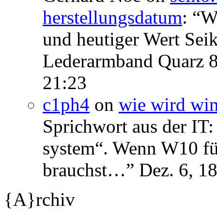
herstellungsdatum
: “
We
und heutiger Wert Se
Lederarmband Quarz 
21:23
c1ph4
on
wie wird wi
Sprichwort aus der IT:
system“. Wenn W10 für 
brauchst…
”
Dez. 6, 1
{A}rchiv