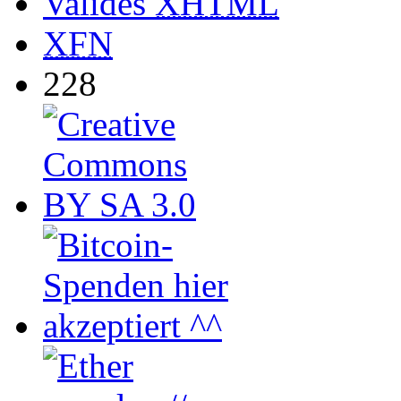
Valides
XHTML
XFN
228