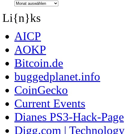
Li{n}ks
AICP
AOKP
Bitcoin.de
buggedplanet.info
CoinGecko
Current Events
Dianes PS3-Hack-Page
Digg.com | Technology