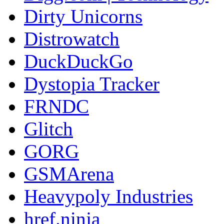
Dirty Unicorns
Distrowatch
DuckDuckGo
Dystopia Tracker
FRNDC
Glitch
GORG
GSMArena
Heavypoly Industries
href.ninja