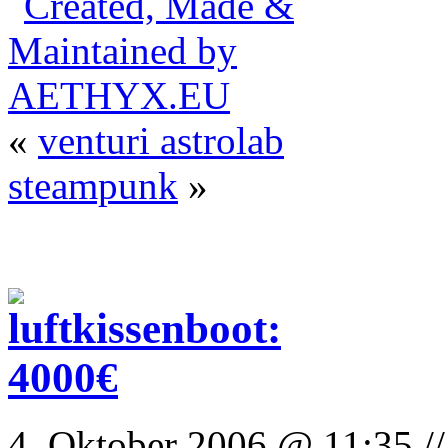
«
venturi astrolab
steampunk
»
4. Oktober 2006 @ 11:35 //