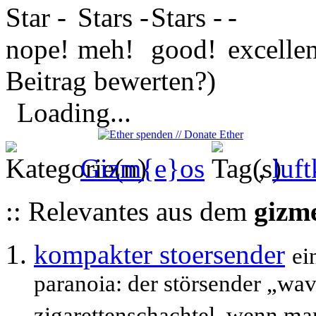
Beitrag bewerten?)
Loading...
Gizm{e}os
,
luf
:: Relevantes aus dem
gizm
kompakter stoersender
ei
paranoia: der störsender „wav