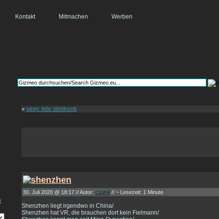
Kontakt
Mitmachen
Werben
«
sexy: kde slimbook
30. Juli 2020 @ 18:17 // Autor:
c1ph4
// ~ Lesezeit: 1 Minute
Shenzhen liegt irgendwo in China/
Shenzhen hat VR, die brauchen dort kein Fielmann/