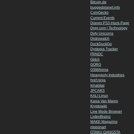
Bitcoin.de
buggedplanet.info
CoinGecko
Current Events
Dianes PS3-Hack-Page
Digg.com | Technology
Dirty Unicorns
Distrowatch
DuckDuckGo
Dystopia Tracker
FRNDC
Glitch
GORG
GSMArena
Heavypoly Industries
href.ninja
Inhabitat
JPCARS
KALI Linux
Kasia Van Maren
Kryptowiki
Line Mode Browser
ListenBrainz
MAKE Magazine
nipponart
OTAKU GANGSTA