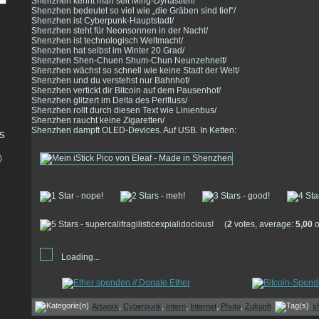
Shenzhen kennt man seit Ming-Dynastien/
Shenzhen bedeutet so viel wie „die Gräben sind tief“/
Shenzhen ist Cyberpunk-Hauptstadt/
Shenzhen steht für Neonsonnen in der Nacht/
Shenzhen ist technologisch Weltmacht/
Shenzhen hat selbst im Winter 20 Grad/
Shenzhen Shen-Chuen Shum-Chun Neunzehnelf/
Shenzhen wächst so schnell wie keine Stadt der Welt/
Shenzhen und du verstehst nur Bahnhof/
Shenzhen vertickt dir Bitcoin auf dem Pausenhof/
Shenzhen glitzert im Delta des Perlfluss/
Shenzhen rollt durch diesen Text wie Linienbus/
Shenzhen raucht keine Zigaretten/
Shenzhen dampft OLED-Devices. Auf USB. In Ketten:
s
)
(
2
votes, average:
5,00
o
Loading...
Artwork
,
Cyberpunk
,
Intern
,
Internet
,
Photo
,
Zukunft
s