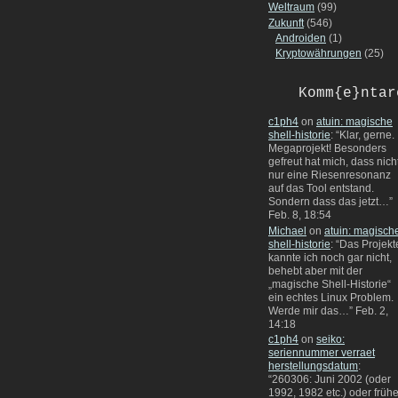
Weltraum
(99)
Zukunft
(546)
Androiden
(1)
Kryptowährungen
(25)
Komm{e}ntar
c1ph4
on
atuin: magische
shell-historie
: “
Klar, gerne.
Megaprojekt! Besonders
gefreut hat mich, dass nich
nur eine Riesenresonanz
auf das Tool entstand.
Sondern dass das jetzt…
”
Feb. 8, 18:54
Michael
on
atuin: magisch
shell-historie
: “
Das Projekt
kannte ich noch gar nicht,
behebt aber mit der
„magische Shell-Historie“
ein echtes Linux Problem.
Werde mir das…
”
Feb. 2,
14:18
c1ph4
on
seiko:
seriennummer verraet
herstellungsdatum
:
“
260306: Juni 2002 (oder
1992, 1982 etc.) oder frühe