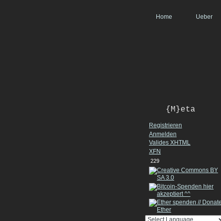
Home
Ueber
{M}eta
Registrieren
Anmelden
Valides
XHTML
XFN
229