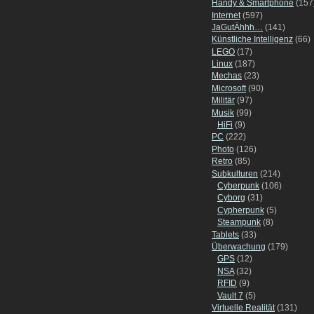
Handy & Smartphone
(157
Internet
(597)
JaGutÄhhh…
(141)
Künstliche Intelligenz
(66)
LEGO
(17)
Linux
(187)
Mechas
(23)
Microsoft
(90)
Militär
(97)
Musik
(99)
HiFi
(9)
PC
(222)
Photo
(126)
Retro
(85)
Subkulturen
(214)
Cyberpunk
(106)
Cyborg
(31)
Cypherpunk
(5)
Steampunk
(8)
Tablets
(33)
Überwachung
(179)
GPS
(12)
NSA
(32)
RFID
(9)
Vault 7
(5)
Virtuelle Realität
(131)