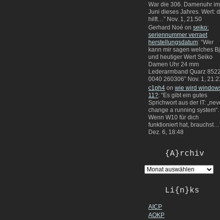
War die 306. Damenuhr im
Juni dieses Jahres. Wert: 
hilft…
”
Nov. 1, 21:50
Gerhard Noé
on
seiko:
seriennummer verraet
herstellungsdatum
: “
Wer
kann mir sagen welches Bj
und heutiger Wert Seiko
Damen Uhr 24 mm
Lederarmband Quarz 8522
0040 260306
”
Nov. 1, 21:2
c1ph4
on
wie wird window
11?
: “
Es gibt ein gutes
Sprichwort aus der IT: „nev
change a running system“.
Wenn W10 für dich
funktioniert hat, brauchst…
Dez. 6, 18:48
{A}rchiv
Li{n}ks
AICP
AOKP