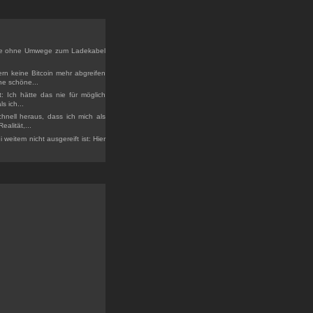
aufe ohne Umwege zum Ladekabel
rn keine Bitcoin mehr abgreifen
ne schöne...
t: Ich hätte das nie für möglich
s ich...
chnell heraus, dass ich mich als
alität,...
weitem nicht ausgereift ist: Hier