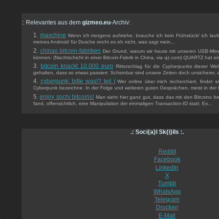
:: Relevantes aus dem
gizmeo.eu
-Archiv:
maschine
Wenn ich morgens aufstehe, brauche ich kein Frühstück/ ich l
meines Android/ für Dusche reicht es eh nicht, was sagt mein...
chinas bitcoin-fabriken
Der Grund, warum wir heute mit unseren USB-Mine
können: (Nachtschicht in einer Bitcoin-Fabrik in China, via qz.com) QUARTZ hat ei
bitcoin knackt 10.000 euro
Ritterschlag für die Cypherpunks dieser Wel
gehalten, dass so etwas passiert. Scheinbar sind unsere Zeiten doch unsicherer, al
cyberpunk: bitte was!? teil I
Wer online über mich recherchiert, findet s
Cyberpunk bezeichne. In der Folge und weiteren guten Gesprächen, meist in der Re
enjoy sochi bitcoins!
Man sieht hier ganz gut, dass das mit den Bitcoins bei 
fand, offensichtlich, eine Manipulation der einmaligen Transaction-ID statt: Es...
.: Soci{a}l Sk{i}lls :.
Reddit
Facebook
LinkedIn
X
Tumblr
WhatsApp
Telegram
Drucken
E-Mail