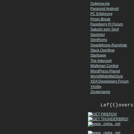
Outgrow.me
Paranoid Android
PC Erfahrung
Prism-Break
Raspberry Pi Forum
Satoshi sein Senf
Slashdot
SlimRoms
Smartphone-Rangliste
Stack Overflow
Startpage
The Intercept
Walkman Central
WordPress-Planet
WorldWideWebSize
XDA Developers Forum
YAABy
Zockerseele
Lef{t}overs