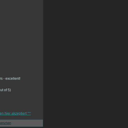
ut of 5)
henzhen