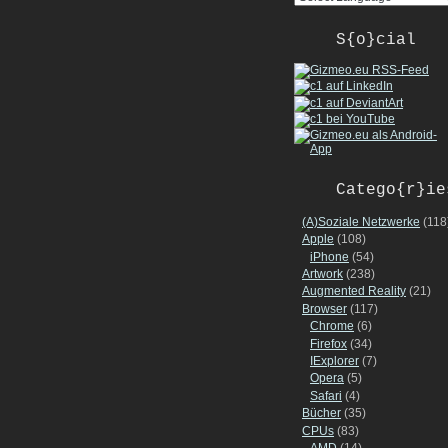
S{o}cial
Catego{r}ie
(A)Soziale Netzwerke
(118
Apple
(108)
iPhone
(54)
Artwork
(238)
Augmented Reality
(21)
Browser
(117)
Chrome
(6)
Firefox
(34)
IExplorer
(7)
Opera
(5)
Safari
(4)
Bücher
(35)
CPUs
(83)
AMD
(14)