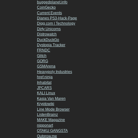
buggedplanet.info
CoinGecko
Current Events
Dianes PS3-Hack-Page
Digg.com | Technology
Dirty Unicorns
Distrowatch
DuckDuckGo
Dystopia Tracker
FRNDC
Glitch
GORG
GSMArena
Heavypoly Industries
href.ninja
Inhabitat
JPCARS
KALI Linux
Kasia Van Maren
Kryptowiki
Line Mode Browser
ListenBrainz
MAKE Magazine
nipponart
OTAKU GANGSTA
Outgrow.me