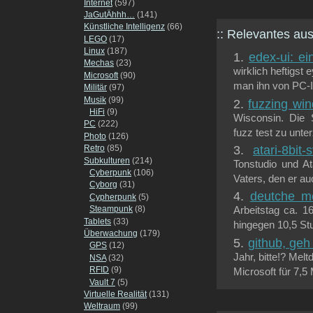
Internet
(597)
JaGutÄhhh…
(141)
Künstliche Intelligenz
(66)
:: Relevantes a
LEGO
(17)
Linux
(187)
edex-ui: ei
Mechas
(23)
wirklich heftigst
Microsoft
(90)
man ihn von PC-In
Militär
(97)
Musik
(99)
fuzzing wi
HiFi
(9)
Wisconsin. Die 
PC
(222)
fuzz test zu unter
Photo
(126)
atari-8bit-
Retro
(85)
Subkulturen
(214)
Tonstudio und A
Cyberpunk
(106)
Vaters, den er auc
Cyborg
(31)
deutche m
Cypherpunk
(5)
Steampunk
(8)
Arbeitstag ca. 1
Tablets
(33)
hingegen 10,5 Stu
Überwachung
(179)
github, geh
GPS
(12)
Jahr, bitte!? Mel
NSA
(32)
RFID
(9)
Microsoft für 7,5 
Vault 7
(5)
Virtuelle Realität
(131)
Weltraum
(99)