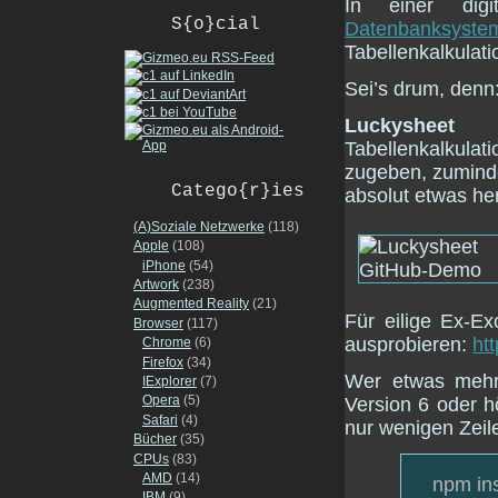
In einer dig
S{o}cial
Datenbanksyste
Tabellenkalkulati
Sei’s drum, denn:
Luckysheet
mö
Tabellenkalkula
zugeben, zuminde
Catego{r}ies
absolut etwas her
(A)Soziale Netzwerke
(118)
Apple
(108)
iPhone
(54)
Artwork
(238)
Augmented Reality
(21)
Für eilige Ex-Ex
Browser
(117)
ausprobieren:
ht
Chrome
(6)
Firefox
(34)
Wer etwas mehr
IExplorer
(7)
Opera
(5)
Version 6 oder 
Safari
(4)
nur wenigen Zeile
Bücher
(35)
CPUs
(83)
AMD
(14)
npm ins
IBM
(9)