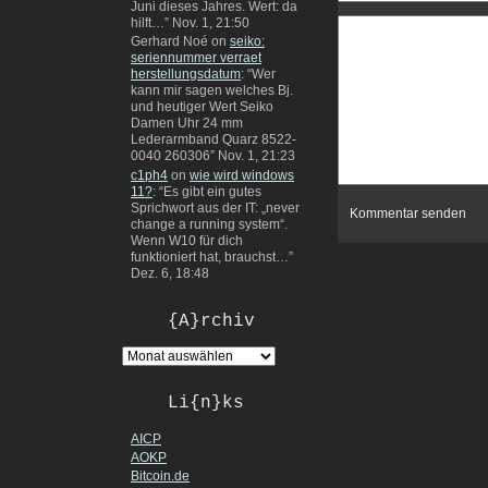
Juni dieses Jahres. Wert: da
hilft…
”
Nov. 1, 21:50
Gerhard Noé
on
seiko:
seriennummer verraet
herstellungsdatum
: “
Wer
kann mir sagen welches Bj.
und heutiger Wert Seiko
Damen Uhr 24 mm
Lederarmband Quarz 8522-
0040 260306
”
Nov. 1, 21:23
c1ph4
on
wie wird windows
11?
: “
Es gibt ein gutes
Sprichwort aus der IT: „never
change a running system“.
Wenn W10 für dich
funktioniert hat, brauchst…
”
Dez. 6, 18:48
{A}rchiv
Li{n}ks
AICP
AOKP
Bitcoin.de