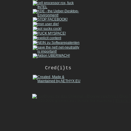
Cred{i}ts
© 2010-2026 gizmeo.eu - inside the machine |
Mobile 