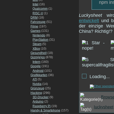
npm ins
Intel
(16)
Qualcomm
(1)
RISC-V
(1)
Luckysheet
wi
DRM
(18)
entwickelt
und ba
Fahrzeuge
(51)
der einzige Wer
Filme
(197)
China? Richtig!?
Games
(131)
Nintendo
(8)
PlayStation
(31)
Steam
(5)
XBox
(10)
Gesundheit
(18)
Gizm{e}os
(878)
Intern
(160)
Google
(191)
Android
(101)
Grafikkarten
(36)
Loading...
ATI
(5)
Nvidia
(14)
Grünzeug
(25)
Hacking
(296)
Browse
3D-Drucker
(9)
Arduino
(2)
Raspberry Pi
(19)
luckysheet
Handy & Smartphone
(157)