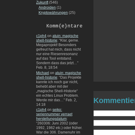
Zukunft
(546)
Androiden
(1)
Kryptowährungen
(25)
Komm{e}ntare
c1ph4
on
atuin: magische
shell-historie
: “
Klar, gerne.
Megaprojekt! Besonders
gefreut hat mich, dass nicht
nur eine Riesenresonanz
auf das Tool entstand.
Sondern dass das jetzt…
”
Feb. 8, 18:54
Michael
on
atuin: magische
shell-historie
: “
Das Projekte
kannte ich noch gar nicht,
behebt aber mit der
„magische Shell-Historie“
ein echtes Linux Problem.
Kommentie
Werde mir das…
”
Feb. 2,
14:18
c1ph4
on
seiko:
seriennummer verraet
herstellungsdatum
:
“
260306: Juni 2002 (oder
1992, 1982 etc.) oder früher.
War die 306. Damenuhr im