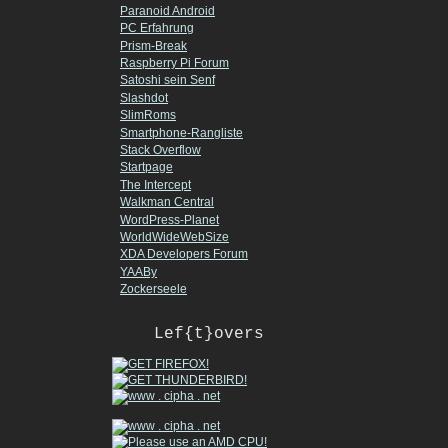
Paranoid Android
PC Erfahrung
Prism-Break
Raspberry Pi Forum
Satoshi sein Senf
Slashdot
SlimRoms
Smartphone-Rangliste
Stack Overflow
Startpage
The Intercept
Walkman Central
WordPress-Planet
WorldWideWebSize
XDA Developers Forum
YAABy
Zockerseele
Lef{t}overs