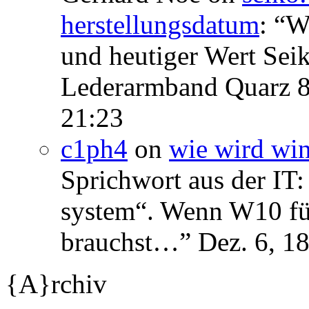
herstellungsdatum
: “
We
und heutiger Wert Se
Lederarmband Quarz 
21:23
c1ph4
on
wie wird wi
Sprichwort aus der IT:
system“. Wenn W10 für 
brauchst…
”
Dez. 6, 1
{A}rchiv