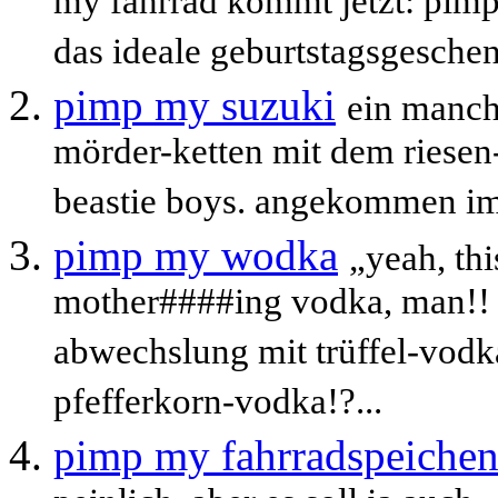
my fahrrad kommt jetzt: pimp 
das ideale geburtstagsgeschenk
pimp my suzuki
ein manch
mörder-ketten mit dem riesen
beastie boys. angekommen im 
pimp my wodka
„yeah, thi
mother####ing vodka, man!! l
abwechslung mit trüffel-vodka
pfefferkorn-vodka!?...
pimp my fahrradspeiche