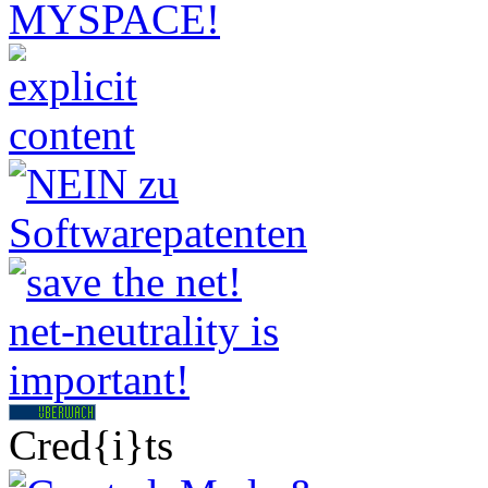
Cred{i}ts