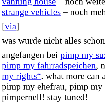
vanning house
– noch weite
strange vehicles
– noch meh
[
via
]
was wurde nicht alles scho
angefangen bei
pimp my su
pimp my fahrradspeichen
, 
my rights“
. what more can 
pimp my ehefrau, pimp my 
pimpernell! stay tuned!