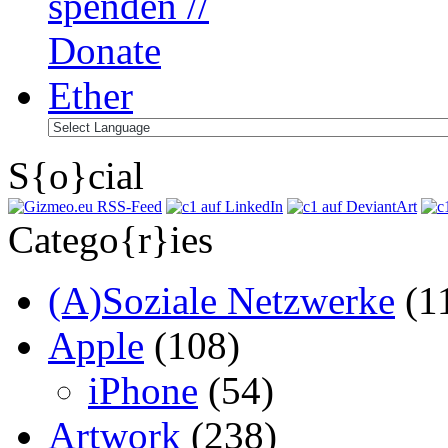
S{o}cial
Catego{r}ies
(A)Soziale Netzwerke
(1
Apple
(108)
iPhone
(54)
Artwork
(238)