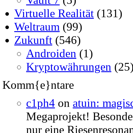
Virtuelle Realität
(131)
Weltraum
(99)
Zukunft
(546)
Androiden
(1)
Kryptowährungen
(25
Komm{e}ntare
c1ph4
on
atuin: magisc
Megaprojekt! Besonders
nur eine Riesenresonan