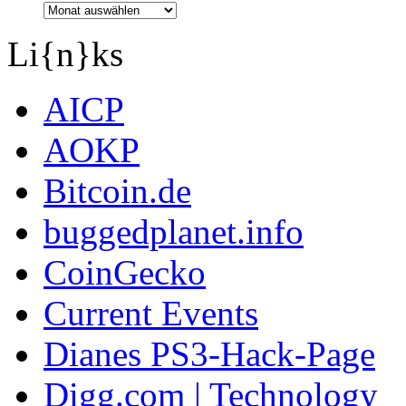
Li{n}ks
AICP
AOKP
Bitcoin.de
buggedplanet.info
CoinGecko
Current Events
Dianes PS3-Hack-Page
Digg.com | Technology