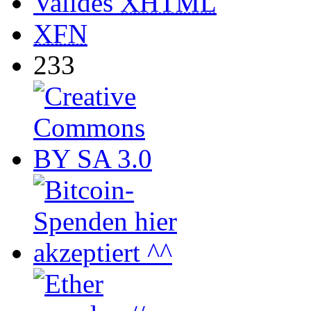
Valides
XHTML
XFN
233