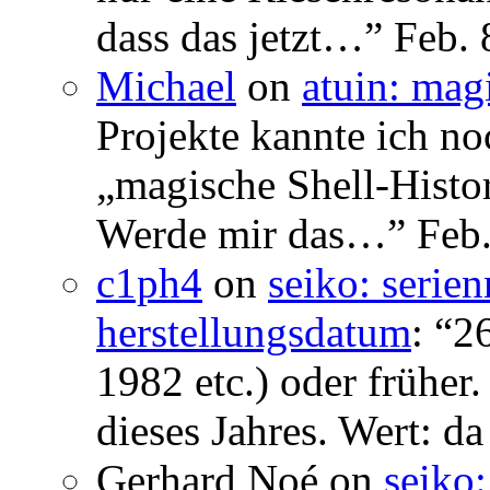
dass das jetzt…
”
Feb. 
Michael
on
atuin: magi
Projekte kannte ich no
„magische Shell-Histor
Werde mir das…
”
Feb.
c1ph4
on
seiko: serie
herstellungsdatum
: “
26
1982 etc.) oder früher
dieses Jahres. Wert: da
Gerhard Noé
on
seiko