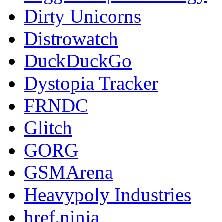
Dirty Unicorns
Distrowatch
DuckDuckGo
Dystopia Tracker
FRNDC
Glitch
GORG
GSMArena
Heavypoly Industries
href.ninja