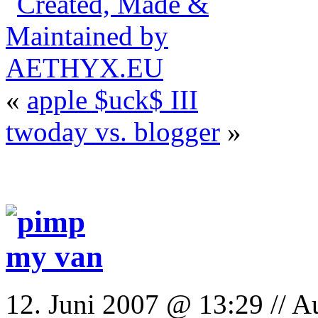
«
apple $uck$ III
twoday vs. blogger
»
12. Juni 2007 @ 13:29 // A