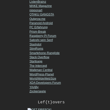
ListenBrainz
MAKE Magazine
nipponart
OTAKU GANGSTA
Outgrow.me
Paranoid Android
PC Erfahrung
Prism-Break
Raspberry Pi Forum
Satoshi sein Senf
Slashdot
SlimRoms
Smartphone-Rangliste
Stack Overflow
Startpage
The Intercept
Walkman Central
WordPress-Planet
WorldWideWebSize
XDA Developers Forum
YAABy
Zockerseele
Lef{t}overs