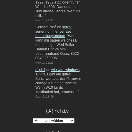
1992, 1982 etc.) oder früher.
War die 306. Damenuhr im
Juni dieses Jahres. Wert: da
hilft…
”
Nov. 1, 21:50
Gerhard Noé
on
seiko:
seriennummer verraet
herstellungsdatum
: “
Wer
kann mir sagen welches Bj.
und heutiger Wert Seiko
Damen Uhr 24 mm
Lederarmband Quarz 8522-
0040 260306
”
Nov. 1, 21:23
c1ph4
on
wie wird windows
11?
: “
Es gibt ein gutes
Sprichwort aus der IT: „never
change a running system“.
Wenn W10 für dich
funktioniert hat, brauchst…
”
Dez. 6, 18:48
{A}rchiv