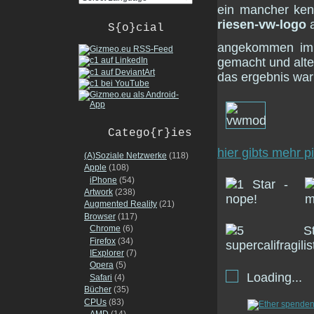
ein mancher ken
riesen-vw-logo
a
S{o}cial
angekommen im 
gemacht und alte
das ergebnis war 
Catego{r}ies
hier gibts mehr p
(A)Soziale Netzwerke
(118)
Apple
(108)
iPhone
(54)
Artwork
(238)
Augmented Reality
(21)
Browser
(117)
Chrome
(6)
Firefox
(34)
IExplorer
(7)
Opera
(5)
Loading...
Safari
(4)
Bücher
(35)
CPUs
(83)
AMD
(14)