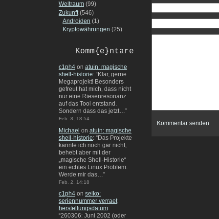
Weltraum
(99)
Zukunft
(546)
Androiden
(1)
Kryptowährungen
(25)
Komm{e}ntare
c1ph4
on
atuin: magische
shell-historie
: “
Klar, gerne.
Megaprojekt! Besonders
gefreut hat mich, dass nicht
nur eine Riesenresonanz
auf das Tool entstand.
Sondern dass das jetzt…
”
Feb. 8, 18:54
Michael
on
atuin: magische
shell-historie
: “
Das Projekte
kannte ich noch gar nicht,
behebt aber mit der
„magische Shell-Historie“
ein echtes Linux Problem.
Werde mir das…
”
Feb. 2, 14:18
c1ph4
on
seiko:
seriennummer verraet
herstellungsdatum
:
“
260306: Juni 2002 (oder