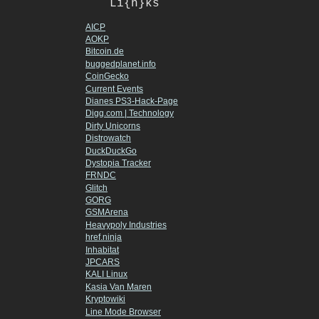
Li{n}ks
AICP
AOKP
Bitcoin.de
buggedplanet.info
CoinGecko
Current Events
Dianes PS3-Hack-Page
Digg.com | Technology
Dirty Unicorns
Distrowatch
DuckDuckGo
Dystopia Tracker
FRNDC
Glitch
GORG
GSMArena
Heavypoly Industries
href.ninja
Inhabitat
JPCARS
KALI Linux
Kasia Van Maren
Kryptowiki
Line Mode Browser