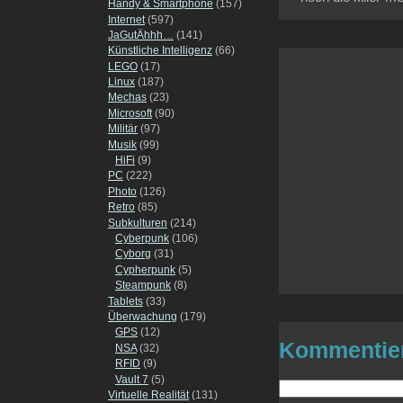
Handy & Smartphone
(157)
Internet
(597)
JaGutÄhhh…
(141)
Künstliche Intelligenz
(66)
LEGO
(17)
Linux
(187)
Mechas
(23)
Microsoft
(90)
Militär
(97)
Musik
(99)
HiFi
(9)
PC
(222)
Photo
(126)
Retro
(85)
Subkulturen
(214)
Cyberpunk
(106)
Cyborg
(31)
Cypherpunk
(5)
Steampunk
(8)
Tablets
(33)
Überwachung
(179)
GPS
(12)
Kommentie
NSA
(32)
RFID
(9)
Vault 7
(5)
Virtuelle Realität
(131)