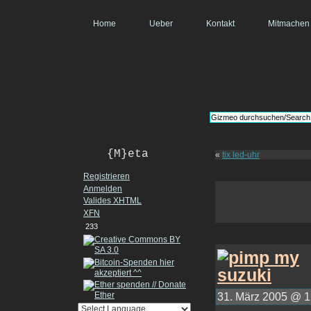
Home
Ueber
Kontakt
Mitmachen
{M}eta
«
tix led-uhr
Registrieren
Anmelden
Valides
XHTML
XFN
233
31. März 2005 @ 12