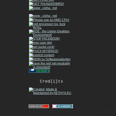
Cred{i}ts
|
© 2010-2026 gizmeo.eu - inside the machine |
Mobile 