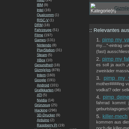
IBM
(9)
Gizm{e
Intel
(16)
Qualcomm
(1)
RISC-V
(1)
DRM
(18)
:: Relevantes a
Fahrzeuge
(51)
Filme
(197)
pimp my v
Games
(131)
Nintendo
(8)
my…“-eintrag und
PlayStation
(31)
(fast) ausschliess
Steam
(5)
pimp my fa
XBox
(10)
es soll ja auch 
Gesundheit
(18)
Gizm{e}os
(878)
zweiräder massiv
Intern
(160)
pimp my 
Google
(191)
mother####ing vo
Android
(101)
vodka!? oder sell
Grafikkarten
(36)
ATI
(5)
pimp deine
Nvidia
(14)
fahrrad kommt j
Grünzeug
(25)
geburtstagsgesche
Hacking
(296)
3D-Drucker
(9)
killer-mech
Arduino
(2)
kommen aus diese
Raspberry Pi
(19)
noch die killer-me