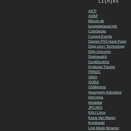
Li{n}ks
AICP
AOKP
Bitcoin.de
buggedplanet.info
CoinGecko
Current Events
Dianes PS3-Hack-Page
Digg.com | Technology
Dirty Unicorns
Distrowatch
DuckDuckGo
Dystopia Tracker
FRNDC
Glitch
GORG
GSMArena
Heavypoly Industries
href.ninja
Inhabitat
JPCARS
KALI Linux
Kasia Van Maren
Kryptowiki
Line Mode Browser