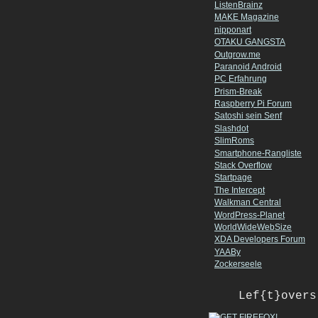
ListenBrainz
MAKE Magazine
nipponart
OTAKU GANGSTA
Outgrow.me
Paranoid Android
PC Erfahrung
Prism-Break
Raspberry Pi Forum
Satoshi sein Senf
Slashdot
SlimRoms
Smartphone-Rangliste
Stack Overflow
Startpage
The Intercept
Walkman Central
WordPress-Planet
WorldWideWebSize
XDA Developers Forum
YAABy
Zockerseele
Lef{t}overs