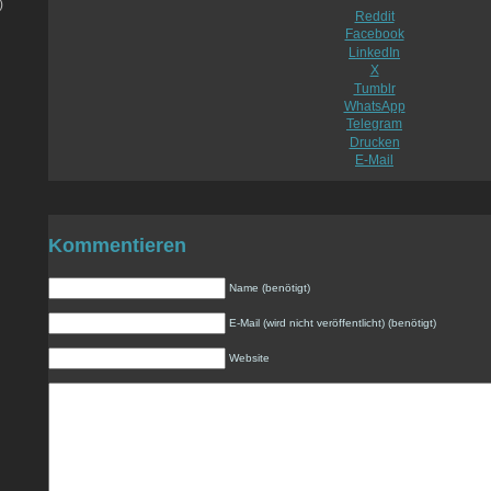
)
Reddit
Facebook
LinkedIn
X
Tumblr
WhatsApp
Telegram
Drucken
E-Mail
Kommentieren
Name (benötigt)
E-Mail (wird nicht veröffentlicht) (benötigt)
Website