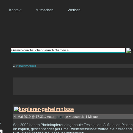
Kontakt
Mitmachen
Werben
«
cubestormer
4. Mai 2010 @ 17:31 // Autor:
c1ph4
// ~ Lesezeit: 1 Minute
Seit 2002 haben Photokopierer eingebaute Festplatten. Auf diesen Platten 
ob kopiert, gescannt oder per Email weiterversendet wurde. Selbstredend 