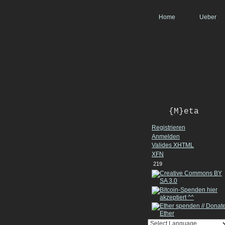
Home
Ueber
{M}eta
Registrieren
Anmelden
Valides
XHTML
XFN
219