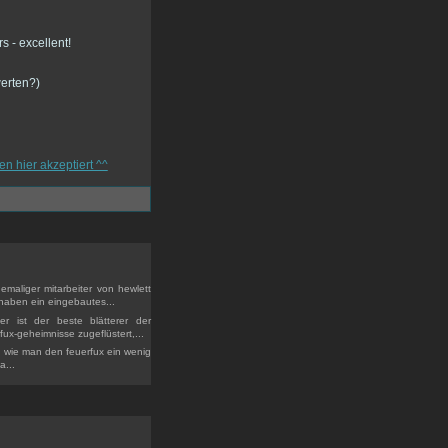
werten?)
emaliger mitarbeiter von hewlett
, haben ein eingebautes...
r ist der beste blätterer der
fux-geheimnisse zugeflüstert,...
t, wie man den feuerfux ein wenig
a...