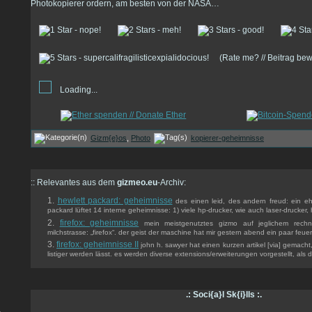
Photokopierer ordern, am besten von der NASA…
(Rate me? // Beitrag be
Loading...
Gizm{e}os
,
Photo
kopierer-geheimnisse
:: Relevantes aus dem
gizmeo.eu
-Archiv:
hewlett packard: geheimnisse
des einen leid, des andern freud: ein eh
packard lüftet 14 interne geheimnisse: 1) viele hp-drucker, wie auch laser-drucker
firefox: geheimnisse
mein meistgenutztes gizmo auf jeglichem rechne
milchstrasse: „firefox“. der geist der maschine hat mir gestern abend ein paar feuer
firefox: geheimnisse II
john h. sawyer hat einen kurzen artikel [via] gemach
listiger werden lässt. es werden diverse extensions/erweiterungen vorgestellt, als d
.: Soci{a}l Sk{i}lls :.