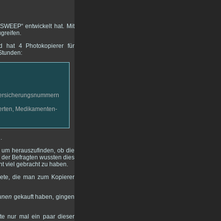
SWEEP“ entwickelt hat. Mit
greifen.
 hat 4 Photokopierer für
Stunden:
lversicherungsnummern
werten, Medikamenten-
.
, um herauszufinden, ob die
% der Befragten wussten dies
ht viel gebracht zu haben.
akete, die man zum Kopierer
unen
gekauft haben, gingen
e nur mal ein paar dieser