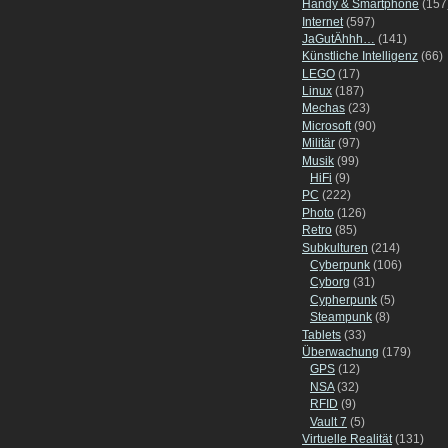
Handy & Smartphone
(157
Internet
(597)
JaGutÄhhh…
(141)
Künstliche Intelligenz
(66)
LEGO
(17)
Linux
(187)
Mechas
(23)
Microsoft
(90)
Militär
(97)
Musik
(99)
HiFi
(9)
PC
(222)
Photo
(126)
Retro
(85)
Subkulturen
(214)
Cyberpunk
(106)
Cyborg
(31)
Cypherpunk
(5)
Steampunk
(8)
Tablets
(33)
Überwachung
(179)
GPS
(12)
NSA
(32)
RFID
(9)
Vault 7
(5)
Virtuelle Realität
(131)