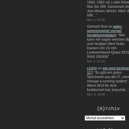
1992, 1982 etc.) oder frühe
War die 306. Damenuhr im
Juni dieses Jahres. Wert: 
hilft…
”
Nov. 1, 21:50
Gerhard Noé
on
seiko:
seriennummer verraet
herstellungsdatum
: “
Wer
kann mir sagen welches Bj
und heutiger Wert Seiko
Damen Uhr 24 mm
Lederarmband Quarz 8522
0040 260306
”
Nov. 1, 21:23
c1ph4
on
wie wird window
11?
: “
Es gibt ein gutes
Sprichwort aus der IT: „nev
change a running system“.
Wenn W10 für dich
funktioniert hat, brauchst…
Dez. 6, 18:48
{A}rchiv