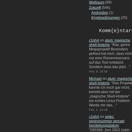
Weltraum
(99)
Zukunft
(546)
Androiden
(1)
Kryptowährungen
(25)
Komm{e}ntar
c1ph4
on
atuin: magische
shell-historie
: “
Klar, gerne.
Megaprojekt! Besonders
gefreut hat mich, dass nich
nur eine Riesenresonanz
auf das Tool entstand.
Sondern dass das jetzt…
”
Feb. 8, 18:54
Michael
on
atuin: magisch
shell-historie
: “
Das Projekt
kannte ich noch gar nicht,
behebt aber mit der
„magische Shell-Historie“
ein echtes Linux Problem.
Werde mir das…
”
Feb. 2, 14:18
c1ph4
on
seiko:
seriennummer verraet
herstellungsdatum
:
“
260306: Juni 2002 (oder