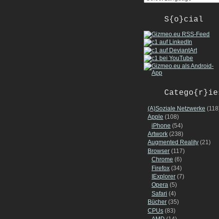
S{o}cial
Catego{r}ie
(A)Soziale Netzwerke
(118
Apple
(108)
iPhone
(54)
Artwork
(238)
Augmented Reality
(21)
Browser
(117)
Chrome
(6)
Firefox
(34)
IExplorer
(7)
Opera
(5)
Safari
(4)
Bücher
(35)
CPUs
(83)
AMD
(14)