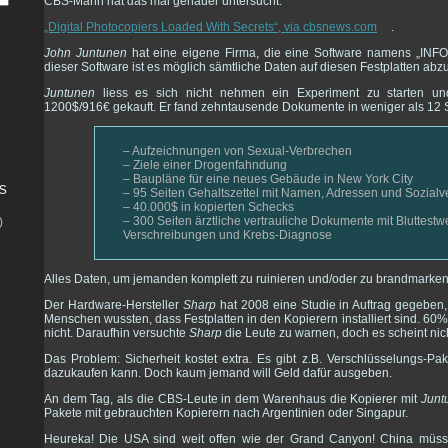
CBS-Mann hat das mal genauer untersucht:
„Digital Photocopiers Loaded With Secrets“, via cbsnews.com
.
John Juntunen
hat eine eigene Firma, die eine Software namens „INFO
dieser Software ist es möglich sämtliche Daten auf diesen Festplatten abzu
Juntunen
liess es sich nicht nehmen ein Experiment zu starten und
1200$/916€ gekauft. Er fand zehntausende Dokumente in weniger als 12 
– Aufzeichnungen von Sexual-Verbrechen
– Ziele einer Drogenfahndung
– Baupläne für eine neues Gebäude in New York City
s
– 95 Seiten Gehaltszettel mit Namen, Adressen und Sozia
– 40.000$ in kopierten Schecks
– 300 Seiten ärztliche vertrauliche Dokumente mit Bluttest
)
Verschreibungen und Krebs-Diagnose
Alles Daten, um jemanden komplett zu ruinieren und/oder zu brandmarken
Der Hardware-Hersteller
Sharp
hat 2008 eine Studie in Auftrag gegeben
Menschen wussten, dass Festplatten in den Kopierern installiert sind. 60
nicht. Daraufhin versuchte
Sharp
die Leute zu warnen, doch es scheint nic
Das Problem: Sicherheit kostet extra. Es gibt z.B. Verschlüsselungs-P
dazukaufen kann. Doch kaum jemand will Geld dafür ausgeben.
An dem Tag, als die CBS-Leute in dem Warenhaus die Kopierer mit
Junt
Pakete mit gebrauchten Kopierern nach Argentinien oder Singapur.
Heureka! Die USA sind weit offen wie der Grand Canyon! China müsst