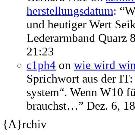
herstellungsdatum
: “
We
und heutiger Wert Se
Lederarmband Quarz 
21:23
c1ph4
on
wie wird wi
Sprichwort aus der IT:
system“. Wenn W10 für 
brauchst…
”
Dez. 6, 1
{A}rchiv