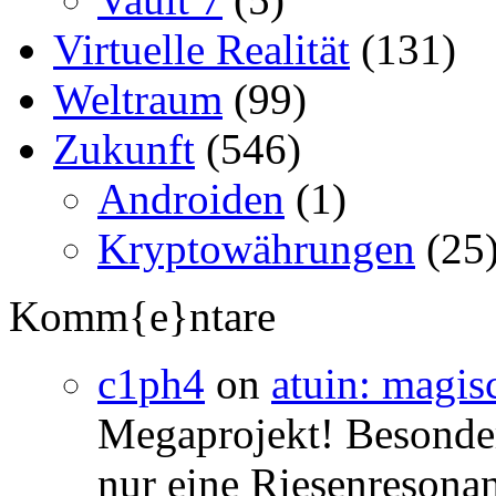
Virtuelle Realität
(131)
Weltraum
(99)
Zukunft
(546)
Androiden
(1)
Kryptowährungen
(25
Komm{e}ntare
c1ph4
on
atuin: magisc
Megaprojekt! Besonders
nur eine Riesenresonan