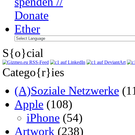
S{o}cial
Catego{r}ies
(A)Soziale Netzwerke
(1
Apple
(108)
iPhone
(54)
Artwork
(238)