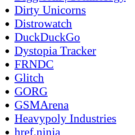
Dirty Unicorns
Distrowatch
DuckDuckGo
Dystopia Tracker
FRNDC
Glitch
GORG
GSMArena
Heavypoly Industries
href.ninja