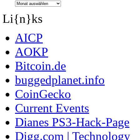
Li{n}ks
AICP
AOKP
Bitcoin.de
buggedplanet.info
CoinGecko
Current Events
Dianes PS3-Hack-Page
Digg.com | Technology