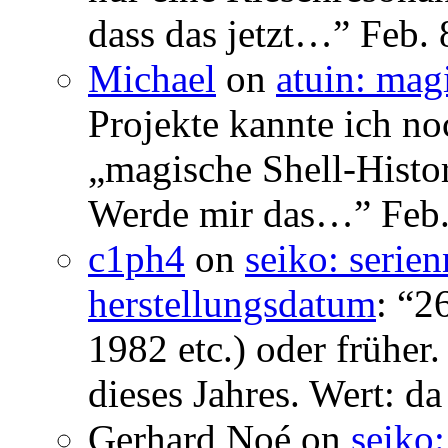
dass das jetzt…
”
Feb. 
Michael
on
atuin: magi
Projekte kannte ich no
„magische Shell-Histor
Werde mir das…
”
Feb.
c1ph4
on
seiko: serie
herstellungsdatum
: “
26
1982 etc.) oder früher
dieses Jahres. Wert: da
Gerhard Noé
on
seiko