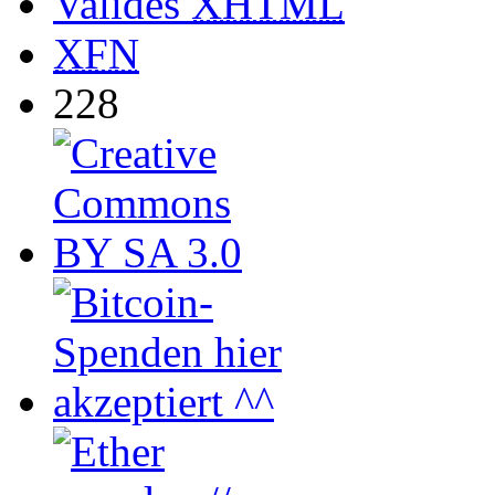
Valides
XHTML
XFN
228