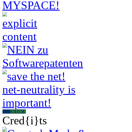
Cred{i}ts