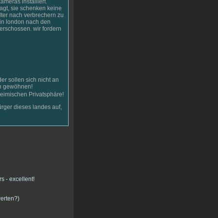
meras installiert.
gt, sie schenken keine
elter nach verbrechern zu
 in london nach den
erschossen. wir fordern
r sollen sich nicht an
n gewöhnen!
heimischen Privatsphäre!
bürger dieses landes auf,
werten?)