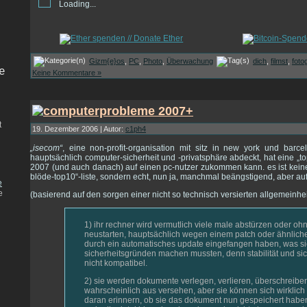
Loading...
Gizm{e}os
,
PC
,
Photo
,
Überwachung
dich
,
filmst
,
fotog
e
Keine Kommentare »
t
19. Dezember 2006 | Autor:
c1ph4
„isecom“
, eine non-profit-organisation mit sitz in new york und barc
hauptsächlich computer-sicherheit und -privatsphäre abdeckt, hat eine „top
2007 (und auch danach) auf einen pc-nutzer zukommen kann. es ist kein
blöde-top10“-liste, sondern echt, nun ja, manchmal beängstigend, aber auf 
e
e
(basierend auf den sorgen einer nicht so technisch versierten allgemeinhei
1) ihr rechner wird vermutlich viele male abstürzen oder oh
neustarten, hauptsächlich wegen einem patch oder ähnlich
durch ein automatisches update eingefangen haben, was si
sicherheitsgründen machen mussten, denn stabilität und si
nicht kompatibel.
2) sie werden dokumente verlegen, verlieren, überschreibe
wahrscheinlich aus versehen, aber sie können sich wirklich 
daran erinnern, ob sie das dokument nun gespeichert haben od