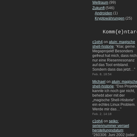
Weltraum
(99)
Zukunft
(546)
Androiden
(1)
Kryptowährungen
(25)
Komm{e}ntar
c1ph4
on
atuin: magische
shell-historie
: “
Klar, gerne.
Megaprojekt! Besonders
gefreut hat mich, dass nich
nur eine Riesenresonanz
auf das Tool entstand.
Sondern dass das jetzt…
”
Feb. 8, 18:54
Michael
on
atuin: magisch
shell-historie
: “
Das Projekt
kannte ich noch gar nicht,
behebt aber mit der
„magische Shell-Historie“
ein echtes Linux Problem.
Werde mir das…
”
Feb. 2, 14:18
c1ph4
on
seiko:
seriennummer verraet
herstellungsdatum
:
“
260306: Juni 2002 (oder