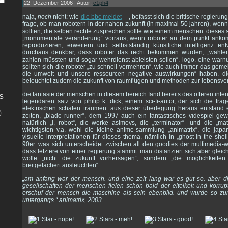
22. Dezember 2006 | Autor:
c1ph4
naja,
noch
nicht: wie
die bbc meldet
, befasst sich die britische regierun
frage, ob man robotern in der nahen zukunft (in maximal 50 jahren), wen
sollten, die selben rechte zusprechen sollte wie einem menschen. dieses 
„monumentale veränderung“ vorraus, wenn roboter an dem punkt ankom
reproduzieren, erweitern und selbstständig künstliche intelligenz e
durchaus denkbar, dass roboter das recht bekommen würden, „wähle
zahlen müssten und sogar wehrdienst ableisten sollen“. logo. eine warnu
sollten sich die roboter „zu schnell vermehren“, wie auch immer das gemein
die umwelt und unsere ressourcen negative auswirkungen“ haben. die
beleuchtet zudem die zukunft von raumflügen und methoden zur lebensve
die fantasie der menschen in diesem bereich fand bereits des öfteren inten
s
legendären satz von philip k. dick, einem sci-fi-autor, der sich die fra
elektrischen schafen träumen. aus dieser überlegung heraus entstand e
)
zeiten, „blade runner“, dem 1997 auch ein fantastisches videspiel ge
natürlich „i, robot“, die werke asimovs, die „terminator“- und die „matr
wichtigsten v.a. wohl die kleine anime-sammlung „animatrix“. die ja
visuelle interpretationen für dieses thema, nämlich in „ghost in the shel
90er. was sich unterscheidet zwischen all den goodies der multimedia-wel
dass letztere von einer regierung stammt. man distanziert sich aber glei
wolle „nicht die zukunft vorhersagen“, sondern „die möglichkeiten
breitgefächert ausleuchten“.
„am anfang war der mensch. und eine zeit lang war es gut so. aber die
gesellschaften der menschen fielen schon bald der eitelkeit und korrupt
erschuf der mensch die maschine als sein ebenbild. und wurde so zu
untergangs.“ animatrix, 2003