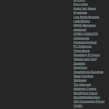
JPCARS
KALI Linux
Kasia Van Maren
Kryptowiki
Line Mode Browser
ListenBrainz
MAKE Magazine
nipponart
OTAKU GANGSTA
Outgrow.me
Paranoid Android
PC Erfahrung
Prism-Break
Raspberry Pi Forum
Satoshi sein Senf
Slashdot
SlimRoms
Smartphone-Rangliste
Stack Overflow
Startpage
The Intercept
Walkman Central
WordPress-Planet
WorldWideWebSize
XDA Developers Forum
YAABy