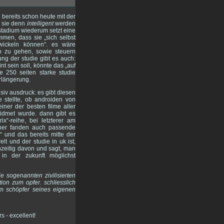
g bereits schon heute mit der
n sie denn
intelligent
werden
stadium wiederum setzt eine
men, dass sie „sich selbst
ntwickeln können“. es wäre
n zu gehen, sowie steuern
ng der studie gibt es auch:
t sein soll, könnte das „auf
 250 seiten starke studie
rlängerung.
siv ausdruck: es gibt diesen
ge stellte, ob androiden von
iner der besten filme aller
widmet wurde. dann gibt es
ix“-reihe, bei letzterer am
paner fanden auch passende
l“ und das bereits mitte der
t und der studie in uk ist,
chzeitig davon und sagt, man
 in der zukunft möglichst
 sogenannten zivilisierten
ion zum opfer. schliesslich
m schöpfer seines eigenen