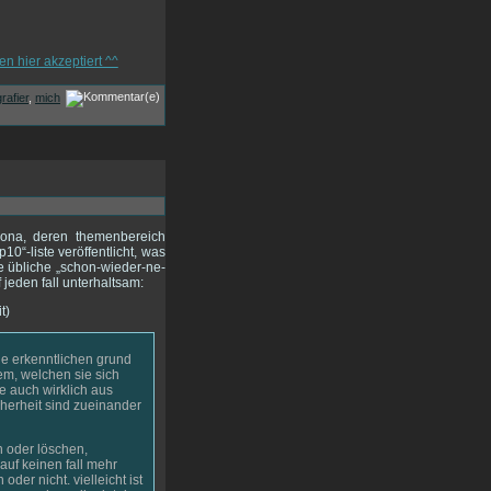
rafier
,
mich
elona, deren themenbereich
10“-liste veröffentlicht, was
e übliche „schon-wieder-ne-
jeden fall unterhaltsam:
t)
ne erkenntlichen grund
em, welchen sie sich
e auch wirklich aus
cherheit sind zueinander
n oder löschen,
auf keinen fall mehr
er nicht. vielleicht ist