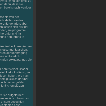
e versuchen, die datei zu
ren dann, dass sie
ten bereits nach weniger
ass sie von der
ch stellen sie das
heruntergeladen, aber
en lassen sich erst gar
m codec, am programm
 herunter und ihr
utzung gebührend in
isurfen bei koreanischen
nt-messenger tauschen,
ieren der übertragung
en schliesslich
elnden sexualpartner, die
r bereits einer ist oder
 ein bluetooth-dienst, von
gelesen haben, wie man
trem glücklich darüber
 sich hier ungefähr
ffentlichen plätzen
n sie aufgefordert
gen. natürlich benutzen
en unsere besuchten
alb stehlen böse