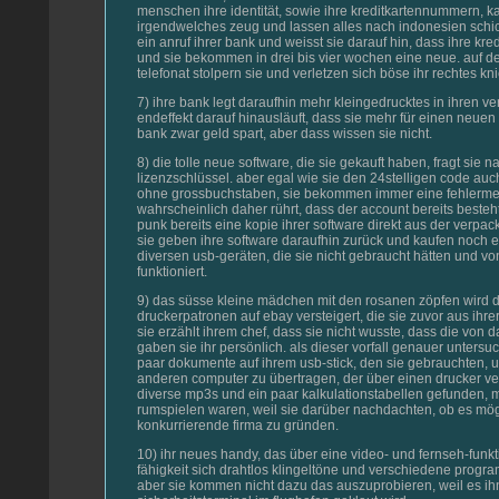
menschen ihre identität, sowie ihre kreditkartennummern, 
irgendwelches zeug und lassen alles nach indonesien schic
ein anruf ihrer bank und weisst sie darauf hin, dass ihre kre
und sie bekommen in drei bis vier wochen eine neue. auf 
telefonat stolpern sie und verletzen sich böse ihr rechtes kni
7) ihre bank legt daraufhin mehr kleingedrucktes in ihren ve
endeffekt darauf hinausläuft, dass sie mehr für einen neuen 
bank zwar geld spart, aber dass wissen sie nicht.
8) die tolle neue software, die sie gekauft haben, fragt sie 
lizenzschlüssel. aber egal wie sie den 24stelligen code auc
ohne grossbuchstaben, sie bekommen immer eine fehlerme
wahrscheinlich daher rührt, dass der account bereits besteht
punk bereits eine kopie ihrer software direkt aus der verpack
sie geben ihre software daraufhin zurück und kaufen noch 
diversen usb-geräten, die sie nicht gebraucht hätten und vo
funktioniert.
9) das süsse kleine mädchen mit den rosanen zöpfen wird da
druckerpatronen auf ebay versteigert, die sie zuvor aus ihrer
sie erzählt ihrem chef, dass sie nicht wusste, dass die von
gaben sie ihr persönlich. als dieser vorfall genauer untersuch
paar dokumente auf ihrem usb-stick, den sie gebrauchten, 
anderen computer zu übertragen, der über einen drucker v
diverse mp3s und ein paar kalkulationstabellen gefunden, 
rumspielen waren, weil sie darüber nachdachten, ob es mög
konkurrierende firma zu gründen.
10) ihr neues handy, das über eine video- und fernseh-funktio
fähigkeit sich drahtlos klingeltöne und verschiedene prog
aber sie kommen nicht dazu das auszuprobieren, weil es i