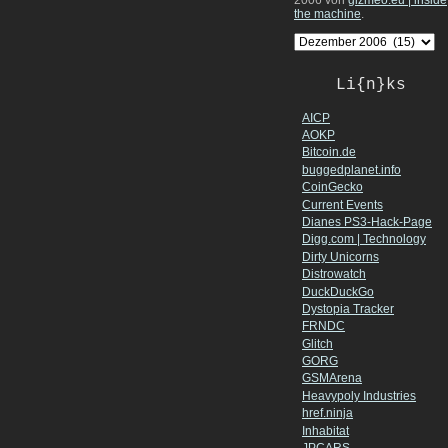
2006 von
gizmeo.eu | inside
the machine
.
Li{n}ks
AICP
AOKP
Bitcoin.de
buggedplanet.info
CoinGecko
Current Events
Dianes PS3-Hack-Page
Digg.com | Technology
Dirty Unicorns
Distrowatch
DuckDuckGo
Dystopia Tracker
FRNDC
Glitch
GORG
GSMArena
Heavypoly Industries
href.ninja
Inhabitat