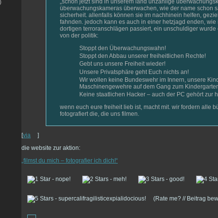
„schon jetzt sind in unserem land unzählige überwachungska
)
überwachungskameras überwachen, wie der name schon sa
sicherheit. allenfalls können sie im nachhinein helfen, gezi
fahnden. jedoch kann es auch in einer hetzjagd enden, wie
dortigen terroranschlägen passiert, ein unschuldiger wurde 
von der politik:
Stoppt den Überwachungswahn!
Stoppt den Abbau unserer freiheitlichen Rechte!
Gebt uns unsere Freiheit wieder!
Unsere Privatsphäre geht Euch nichts an!
Wir wollen keine Bundeswehr im Innern, unsere Kinde
Maschinengewehre auf dem Gang zum Kindergarte
Keine staatlichen Hacker – auch der PC gehört zur 
wenn euch eure freiheit lieb ist, macht mit. wir fordern alle 
fotografiert die, die uns filmen.
[
via
]
die website zur aktion:
„filmst du mich – fotografier ich dich!“
(Rate me? // Beitrag be