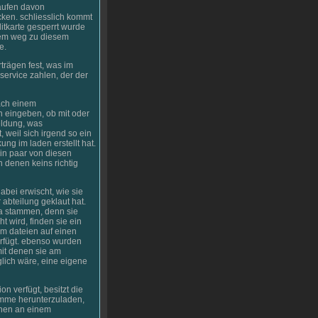
kaufen davon
ken. schliesslich kommt
ditkarte gesperrt wurde
dem weg zu diesem
e.
rträgen fest, was im
service zahlen, der der
nach einem
h eingeben, ob mit oder
ldung, was
, weil sich irgend so ein
ung im laden erstellt hat.
ein paar von diesen
n denen keins richtig
bei erwischt, wie sie
 abteilung geklaut hat.
 da stammen, denn sie
t wird, finden sie ein
um dateien auf einen
erfügt. ebenso wurden
mit denen sie am
lich wäre, eine eigene
n verfügt, besitzt die
ramme herunterzuladen,
hnen an einem