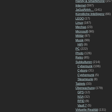
Handy & Smartphone
(157
Internet
(597)
JaGutÄhhh…
(141)
Künstliche Intelligenz
(66)
LEGO
(17)
Linux
(187)
Mechas
(23)
Microsoft
(90)
Militär
(97)
Musik
(99)
HiFi
(9)
PC
(222)
Photo
(126)
Retro
(85)
Subkulturen
(214)
Cyberpunk
(106)
Cyborg
(31)
Cypherpunk
(5)
Steampunk
(8)
Tablets
(33)
Überwachung
(179)
GPS
(12)
NSA
(32)
RFID
(9)
Vault 7
(5)
Virtuelle Realität
(131)