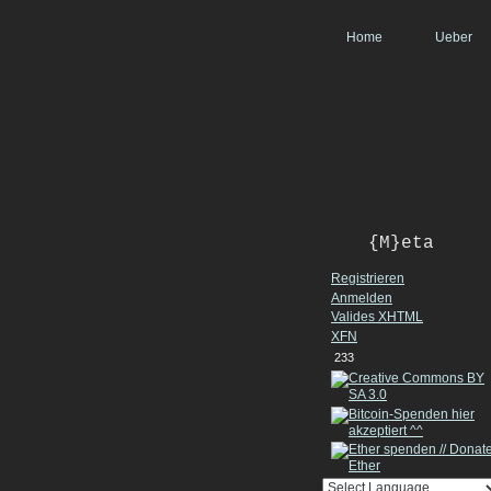
Home
Ueber
{M}eta
Registrieren
Anmelden
Valides
XHTML
XFN
233