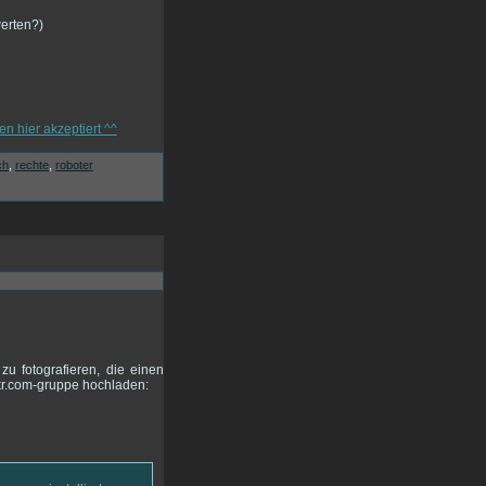
werten?)
ch
,
rechte
,
roboter
zu fotografieren, die einen
lickr.com-gruppe hochladen: