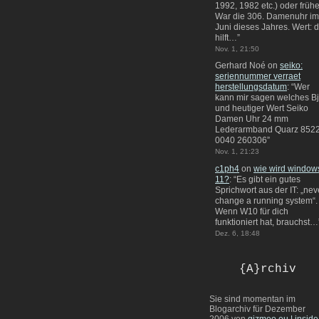
1992, 1982 etc.) oder frühe
War die 306. Damenuhr im
Juni dieses Jahres. Wert: 
hilft…
”
Nov. 1, 21:50
Gerhard Noé
on
seiko:
seriennummer verraet
herstellungsdatum
: “
Wer
kann mir sagen welches Bj
und heutiger Wert Seiko
Damen Uhr 24 mm
Lederarmband Quarz 8522
0040 260306
”
Nov. 1, 21:23
c1ph4
on
wie wird window
11?
: “
Es gibt ein gutes
Sprichwort aus der IT: „nev
change a running system“.
Wenn W10 für dich
funktioniert hat, brauchst…
Dez. 6, 18:48
{A}rchiv
Sie sind momentan im
Blogarchiv für Dezember