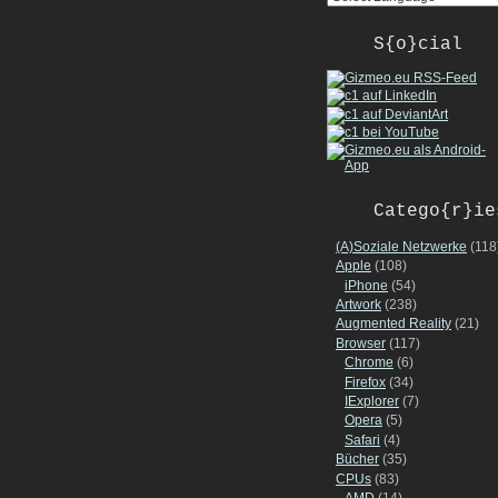
S{o}cial
Catego{r}ie
(A)Soziale Netzwerke
(118
Apple
(108)
iPhone
(54)
Artwork
(238)
Augmented Reality
(21)
Browser
(117)
Chrome
(6)
Firefox
(34)
IExplorer
(7)
Opera
(5)
Safari
(4)
Bücher
(35)
CPUs
(83)
AMD
(14)