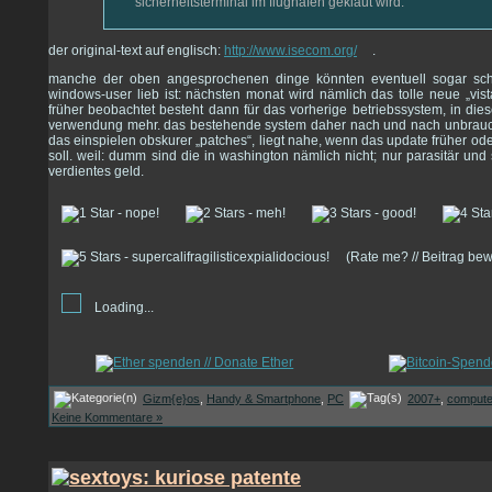
sicherheitsterminal im flughafen geklaut wird.
der original-text auf englisch:
http://www.isecom.org/
.
manche der oben angesprochenen dinge könnten eventuell sogar schne
windows-user lieb ist: nächsten monat wird nämlich das tolle neue „vista“
früher beobachtet besteht dann für das vorherige betriebssystem, in diese
verwendung mehr. das bestehende system daher nach und nach unbrauc
das einspielen obskurer „patches“, liegt nahe, wenn das update früher o
soll. weil: dumm sind die in washington nämlich nicht; nur parasitär und 
verdientes geld.
(Rate me? // Beitrag be
Loading...
Gizm{e}os
,
Handy & Smartphone
,
PC
2007+
,
compute
Keine Kommentare »