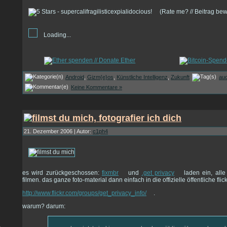
(Rate me? // Beitrag be
Loading...
Android
,
Gizm{e}os
,
Künstliche Intelligenz
,
Zukunft
au
Keine Kommentare »
21. Dezember 2006 | Autor:
c1ph4
es wird zurückgeschossen:
fixmbr
und
.get privacy
laden ein, alle 
filmen. das ganze foto-material dann einfach in die offizielle öffentliche f
http://www.flickr.com/groups/get_privacy_info/
.
warum? darum: