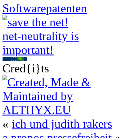
Cred{i}ts
«
ich und judith rakers
a propos pressefreiheit
»