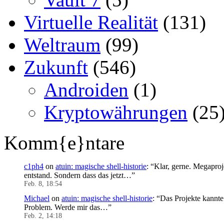
Virtuelle Realität
(131)
Weltraum
(99)
Zukunft
(546)
Androiden
(1)
Kryptowährungen
(25
Komm{e}ntare
c1ph4
on
atuin: magische shell-historie
: “
Klar, gerne. Megaproj
entstand. Sondern dass das jetzt…
”
Feb. 8, 18:54
Michael
on
atuin: magische shell-historie
: “
Das Projekte kannte 
Problem. Werde mir das…
”
Feb. 2, 14:18