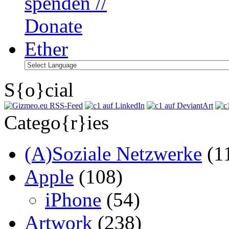
S{o}cial
Catego{r}ies
(A)Soziale Netzwerke
(1
Apple
(108)
iPhone
(54)
Artwork
(238)