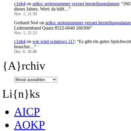
c1ph4
on
seiko: seriennummer verraet herstellungsdatum
: “
2603
dieses Jahres. Wert: da hilft…
”
Nov. 1, 21:50
Gerhard Noé
on
seiko: seriennummer verraet herstellungsdatu
Lederarmband Quarz 8522-0040 260306
”
Nov. 1, 21:23
c1ph4
on
wie wird windows 11?
: “
Es gibt ein gutes Sprichwor
brauchst…
”
Dez. 6, 18:48
{A}rchiv
Li{n}ks
AICP
AOKP