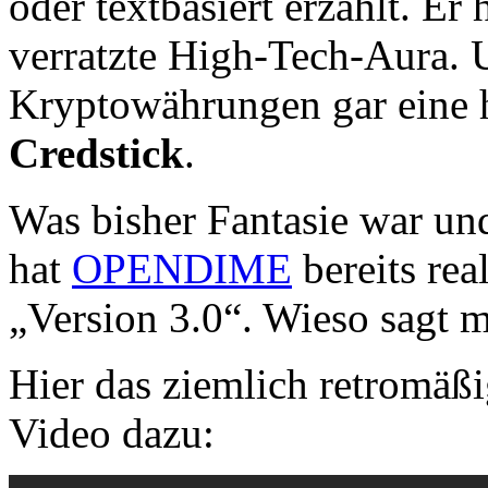
oder textbasiert erzählt. Er
verratzte High-Tech-Aura. U
Kryptowährungen gar eine h
Credstick
.
Was bisher Fantasie war und
hat
OPENDIME
bereits rea
„Version 3.0“. Wieso sagt 
Hier das ziemlich retromäß
Video dazu: