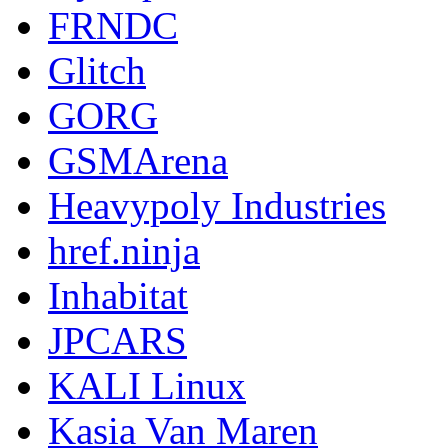
FRNDC
Glitch
GORG
GSMArena
Heavypoly Industries
href.ninja
Inhabitat
JPCARS
KALI Linux
Kasia Van Maren