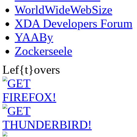
WorldWideWebSize
XDA Developers Forum
YAABy
Zockerseele
Lef{t}overs