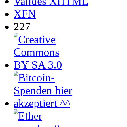
Valides
XHTML
XFN
227