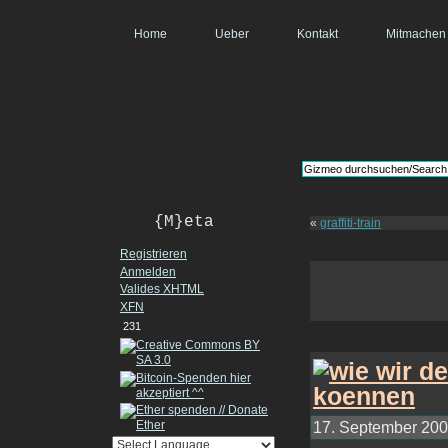
Home
Ueber
Kontakt
Mitmachen
{M}eta
«
graffiti-train
Registrieren
Anmelden
Valides
XHTML
XFN
231
17. September 2007