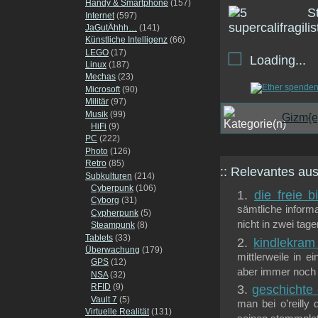
Handy & Smartphone
(157)
Internet
(597)
JaGutÄhhh…
(141)
Künstliche Intelligenz
(66)
LEGO
(17)
Loading...
Linux
(187)
Mechas
(23)
Microsoft
(90)
Militär
(97)
Musik
(99)
Gizm{e
HiFi
(9)
PC
(222)
Photo
(126)
Retro
(85)
:: Relevantes a
Subkulturen
(214)
Cyberpunk
(106)
die freie b
Cyborg
(31)
sämtliche informa
Cypherpunk
(5)
nicht in zwei tage
Steampunk
(8)
Tablets
(33)
kindlekram 
Überwachung
(179)
mittlerweile in e
GPS
(12)
aber immer noch k
NSA
(32)
RFID
(9)
geschichte
Vault 7
(5)
man bei o’reilly 
Virtuelle Realität
(131)