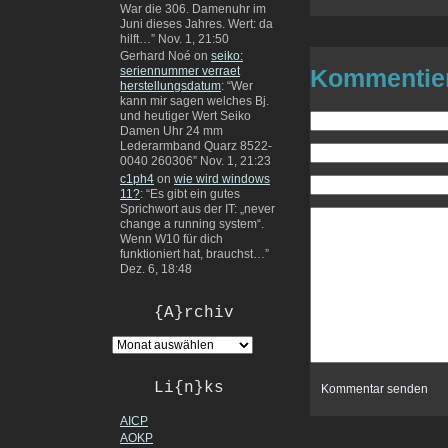
War die 306. Damenuhr im
Juni dieses Jahres. Wert: da
hilft…
”
Nov. 1, 21:50
Gerhard Noé
on
seiko:
seriennummer verraet
Kommentie
herstellungsdatum
: “
Wer
kann mir sagen welches Bj.
und heutiger Wert Seiko
Damen Uhr 24 mm
Lederarmband Quarz 8522-
0040 260306
”
Nov. 1, 21:23
c1ph4
on
wie wird windows
11?
: “
Es gibt ein gutes
Sprichwort aus der IT: „never
change a running system“.
Wenn W10 für dich
funktioniert hat, brauchst…
”
Dez. 6, 18:48
{A}rchiv
Li{n}ks
AICP
AOKP