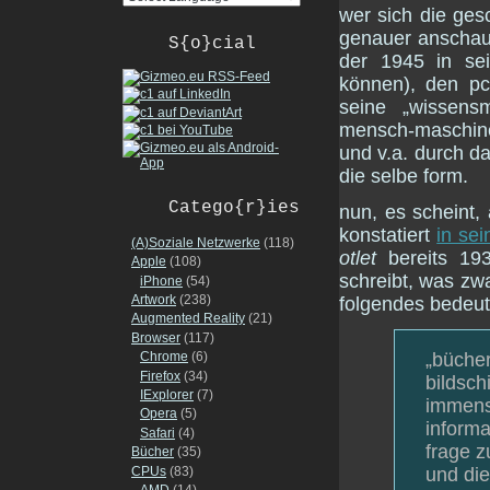
wer sich die ges
genauer anschaut
S{o}cial
der 1945 in s
können), den pc
seine „wissens
mensch-maschine-
und v.a. durch da
die selbe form.
Catego{r}ies
nun, es scheint,
konstatiert
in se
(A)Soziale Netzwerke
(118)
otlet
bereits 193
Apple
(108)
schreibt, was zw
iPhone
(54)
Artwork
(238)
folgendes bedeut
Augmented Reality
(21)
Browser
(117)
„bücher
Chrome
(6)
Firefox
(34)
bildsch
IExplorer
(7)
immense
Opera
(5)
informa
Safari
(4)
frage 
Bücher
(35)
CPUs
(83)
und die
AMD
(14)