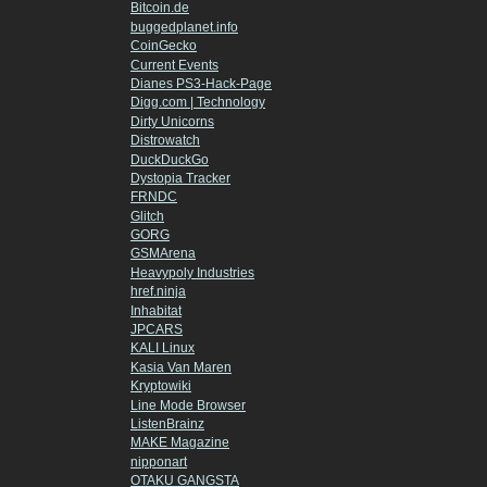
Bitcoin.de
buggedplanet.info
CoinGecko
Current Events
Dianes PS3-Hack-Page
Digg.com | Technology
Dirty Unicorns
Distrowatch
DuckDuckGo
Dystopia Tracker
FRNDC
Glitch
GORG
GSMArena
Heavypoly Industries
href.ninja
Inhabitat
JPCARS
KALI Linux
Kasia Van Maren
Kryptowiki
Line Mode Browser
ListenBrainz
MAKE Magazine
nipponart
OTAKU GANGSTA