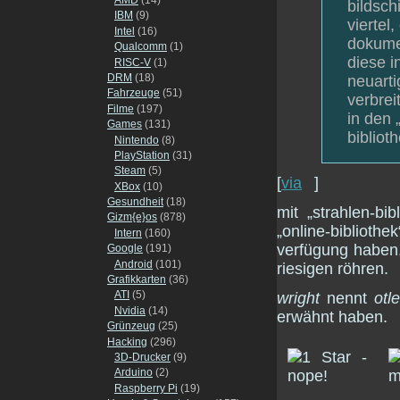
bildsch
IBM
(9)
viertel
Intel
(16)
dokumen
Qualcomm
(1)
diese i
RISC-V
(1)
DRM
(18)
neuarti
Fahrzeuge
(51)
verbrei
Filme
(197)
in den 
Games
(131)
bibliot
Nintendo
(8)
PlayStation
(31)
Steam
(5)
[
via
]
XBox
(10)
Gesundheit
(18)
mit „strahlen-bib
Gizm{e}os
(878)
„online-bibliot
Intern
(160)
verfügung haben,
Google
(191)
Android
(101)
riesigen röhren.
Grafikkarten
(36)
ATI
(5)
wright
nennt
otle
Nvidia
(14)
erwähnt haben.
Grünzeug
(25)
Hacking
(296)
3D-Drucker
(9)
Arduino
(2)
Raspberry Pi
(19)