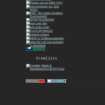
Cred{i}ts
|
© 2010-2026 gizmeo.eu - inside the machine |
Mobile 