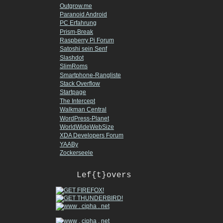
Outgrow.me
Paranoid Android
PC Erfahrung
Prism-Break
Raspberry Pi Forum
Satoshi sein Senf
Slashdot
SlimRoms
Smartphone-Rangliste
Stack Overflow
Startpage
The Intercept
Walkman Central
WordPress-Planet
WorldWideWebSize
XDA Developers Forum
YAABy
Zockerseele
Lef{t}overs