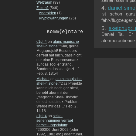
seinen stammplatz
Weltraum
(99)
daniel simo
Zukunft
(546)
Androiden
(1)
ist schon gan
Kryptowährungen
(25)
fahr-/flugzeugen 
sketchup: 
Komm{e}ntare
Daniel Tal. E
atemberaubende un
c1ph4
on
atuin: magische
shell-historie
: “
Klar, gerne.
Megaprojekt! Besonders
gefreut hat mich, dass nicht
nur eine Riesenresonanz
auf das Tool entstand.
Sondern dass das jetzt…
”
Feb. 8, 18:54
Michael
on
atuin: magische
shell-historie
: “
Das Projekte
kannte ich noch gar nicht,
behebt aber mit der
„magische Shell-Historie“
ein echtes Linux Problem.
Werde mir das…
”
Feb. 2,
14:18
c1ph4
on
seiko:
seriennummer verraet
herstellungsdatum
:
“
260306: Juni 2002 (oder
1992, 1982 etc.) oder früher.