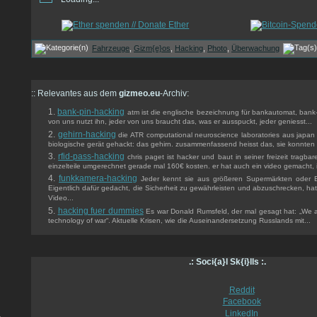
Fahrzeuge
,
Gizm{e}os
,
Hacking
,
Photo
,
Überwachung
:: Relevantes aus dem
gizmeo.eu
-Archiv:
bank-pin-hacking
atm ist die englische bezeichnung für bankautomat, bank-
von uns nutzt ihn, jeder von uns braucht das, was er ausspuckt, jeder geniesst...
gehirn-hacking
die ATR computational neuroscience laboratories aus japan
biologische gerät gehackt: das gehirn. zusammenfassend heisst das, sie konnten b
rfid-pass-hacking
chris paget ist hacker und baut in seiner freizeit tragbar
einzelteile umgerechnet gerade mal 160€ kosten. er hat auch ein video gemacht, i
funkkamera-hacking
Jeder kennt sie aus größeren Supermärkten oder
Eigentlich dafür gedacht, die Sicherheit zu gewährleisten und abzuschrecken, ha
Video...
hacking fuer dummies
Es war Donald Rumsfeld, der mal gesagt hat: „We ar
technology of war“. Aktuelle Krisen, wie die Auseinandersetzung Russlands mit...
.: Soci{a}l Sk{i}lls :.
Reddit
Facebook
LinkedIn