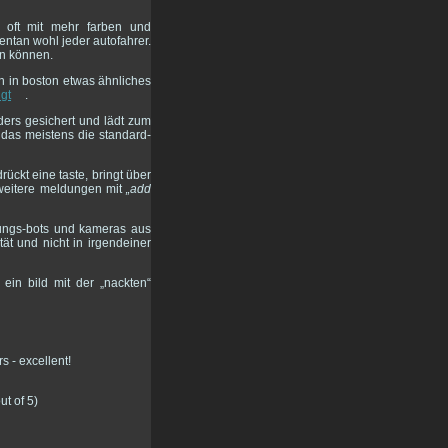
 oft mit mehr farben und
mentan wohl jeder autofahrer.
en können.
n in boston etwas ähnliches
igt
.
ders gesichert und lädt zum
 das meistens die standard-
ückt eine taste, bringt über
 weitere meldungen mit
„add
hungs-bots und kameras aus
ät und nicht in irgendeiner
ein bild mit der „nackten“
ut of 5)