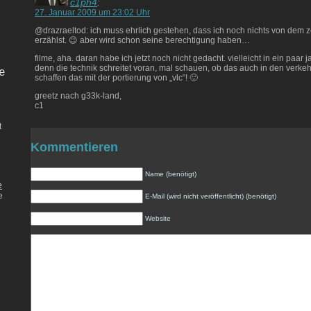
c1ph4
:
27. Januar 2009 um 23:02 Uhr
@drazraeltod: ich muss ehrlich gestehen, dass ich noch nichts von dem 
erzählst. 😉 aber wird schon seine berechtigung haben…
filme, aha. daran habe ich jetzt noch nicht gedacht. vielleicht in ein paar 
denn die technik schreitet voran, mal schauen, ob das auch in den verkehr
e
schaffen das mit der portierung von „vlc“! 🙂
greetz nach g33k-land,
c1
t
Kommentieren
Name (benötigt)
e
e
E-Mail (wird nicht veröffentlicht) (benötigt)
Website