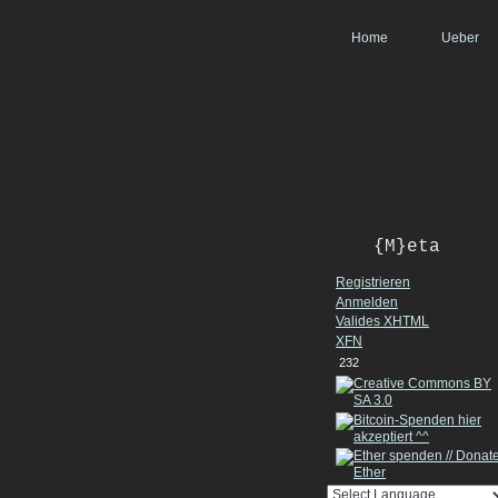
Home
Ueber
{M}eta
Registrieren
Anmelden
Valides
XHTML
XFN
232