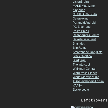
ListenBrainz
MAKE Magazine
nipponart
OTAKU GANGSTA
Outgrow.me
Paranoid Android
PC Erfahrung
Prism-Break
Raspberry Pi Forum
Satoshi sein Senf
Slashdot
SlimRoms
Smartphone-Rangliste
Stack Overflow
Startpage
The Intercept
Walkman Central
WordPress-Planet
WorldWideWebSize
XDA Developers Forum
YAABy
Zockerseele
Lef{t}overs