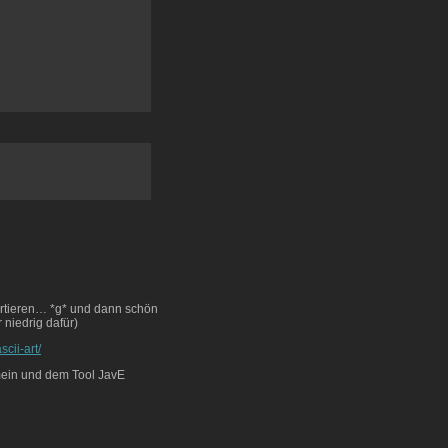
ortieren… *g* und dann schön
 niedrig dafür)
cii-art/
gemein und dem Tool JavE