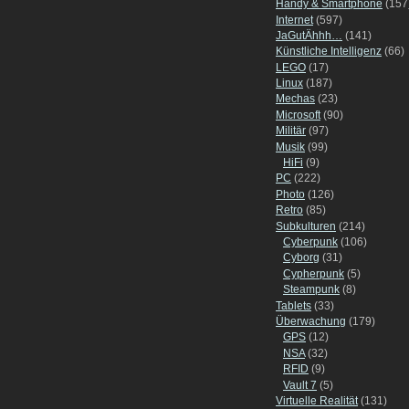
Handy & Smartphone
(157
Internet
(597)
JaGutÄhhh…
(141)
Künstliche Intelligenz
(66)
LEGO
(17)
Linux
(187)
Mechas
(23)
Microsoft
(90)
Militär
(97)
Musik
(99)
HiFi
(9)
PC
(222)
Photo
(126)
Retro
(85)
Subkulturen
(214)
Cyberpunk
(106)
Cyborg
(31)
Cypherpunk
(5)
Steampunk
(8)
Tablets
(33)
Überwachung
(179)
GPS
(12)
NSA
(32)
RFID
(9)
Vault 7
(5)
Virtuelle Realität
(131)