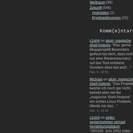
Weltraum
(99)
Zukunft
(546)
Androiden
(1)
Kryptowährungen
(25)
Komm{e}ntar
c1ph4
on
atuin: magische
shell-historie
: “
Klar, gerne.
Megaprojekt! Besonders
gefreut hat mich, dass nich
nur eine Riesenresonanz
auf das Tool entstand.
Sondern dass das jetzt…
”
Feb. 8, 18:54
Michael
on
atuin: magisch
shell-historie
: “
Das Projekt
kannte ich noch gar nicht,
behebt aber mit der
„magische Shell-Historie“
ein echtes Linux Problem.
Werde mir das…
”
Feb. 2, 14:18
c1ph4
on
seiko:
seriennummer verraet
herstellungsdatum
:
“
260306: Juni 2002 (oder