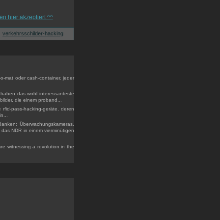
verkehrsschilder-hacking
o-mat oder cash-container. jeder
 haben das wohl interessanteste
ilder, die einem proband...
e rfid-pass-hacking-geräte, deren
n...
 Banken: Überwachungskameras.
t das NDR in einem vierminütigen
e witnessing a revolution in the