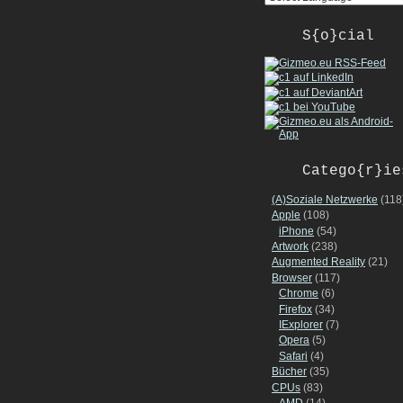
S{o}cial
Catego{r}ie
(A)Soziale Netzwerke
(118
Apple
(108)
iPhone
(54)
Artwork
(238)
Augmented Reality
(21)
Browser
(117)
Chrome
(6)
Firefox
(34)
IExplorer
(7)
Opera
(5)
Safari
(4)
Bücher
(35)
CPUs
(83)
AMD
(14)