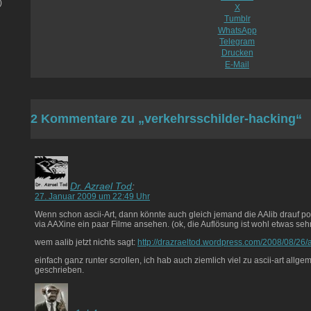
)
X
Tumblr
WhatsApp
Telegram
Drucken
E-Mail
2 Kommentare zu „verkehrsschilder-hacking“
Dr. Azrael Tod
:
27. Januar 2009 um 22:49 Uhr
Wenn schon ascii-Art, dann könnte auch gleich jemand die AAlib drauf p
via AAXine ein paar Filme ansehen. (ok, die Auflösung ist wohl etwas sehr
wem aalib jetzt nichts sagt:
http://drazraeltod.wordpress.com/2008/08/26/as
einfach ganz runter scrollen, ich hab auch ziemlich viel zu ascii-art all
geschrieben.