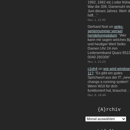
1992, 1982 etc.) oder frühe
War die 306. Damenuhr im
Juni dieses Jahres. Wert: 
hilft…
”
Nov. 1, 21:50
Gerhard Noé
on
seiko:
seriennummer verraet
herstellungsdatum
: “
Wer
kann mir sagen welches Bj
und heutiger Wert Seiko
Damen Uhr 24 mm
Lederarmband Quarz 8522
0040 260306
”
Nov. 1, 21:23
c1ph4
on
wie wird window
11?
: “
Es gibt ein gutes
Sprichwort aus der IT: „nev
change a running system“.
Wenn W10 für dich
funktioniert hat, brauchst…
Dez. 6, 18:48
{A}rchiv