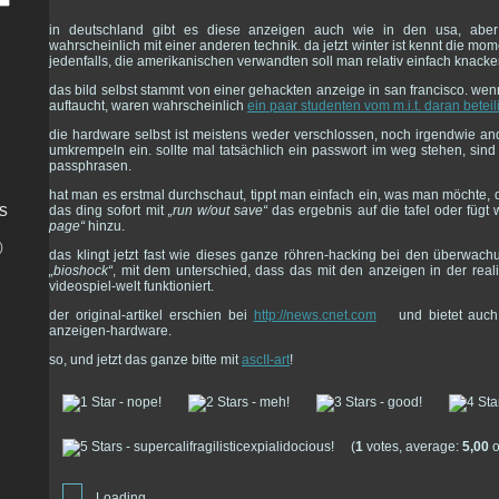
in deutschland gibt es diese anzeigen auch wie in den usa, aber
wahrscheinlich mit einer anderen technik. da jetzt winter ist kennt die mo
jedenfalls, die amerikanischen verwandten soll man relativ einfach knack
das bild selbst stammt von einer gehackten anzeige in san francisco. wen
auftaucht, waren wahrscheinlich
ein paar studenten vom m.i.t. daran beteil
die hardware selbst ist meistens weder verschlossen, noch irgendwie an
umkrempeln ein. sollte mal tatsächlich ein passwort im weg stehen, sind
passphrasen.
hat man es erstmal durchschaut, tippt man einfach ein, was man möchte, dr
s
das ding sofort mit
„run w/out save“
das ergebnis auf die tafel oder fügt
page“
hinzu.
)
das klingt jetzt fast wie dieses ganze röhren-hacking bei den überwac
„bioshock“
, mit dem unterschied, dass das mit den anzeigen in der realit
videospiel-welt funktioniert.
der original-artikel erschien bei
http://news.cnet.com
und bietet auch 
anzeigen-hardware.
so, und jetzt das ganze bitte mit
ascII-art
!
(
1
votes, average:
5,00
o
Loading...