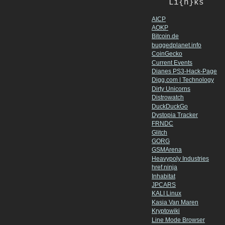
Li{n}ks
AICP
AOKP
Bitcoin.de
buggedplanet.info
CoinGecko
Current Events
Dianes PS3-Hack-Page
Digg.com | Technology
Dirty Unicorns
Distrowatch
DuckDuckGo
Dystopia Tracker
FRNDC
Glitch
GORG
GSMArena
Heavypoly Industries
href.ninja
Inhabitat
JPCARS
KALI Linux
Kasia Van Maren
Kryptowiki
Line Mode Browser