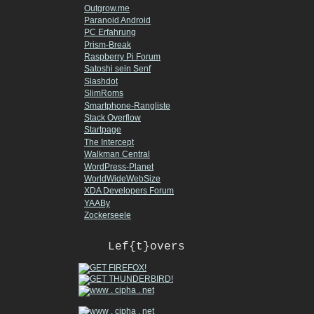
Outgrow.me
Paranoid Android
PC Erfahrung
Prism-Break
Raspberry Pi Forum
Satoshi sein Senf
Slashdot
SlimRoms
Smartphone-Rangliste
Stack Overflow
Startpage
The Intercept
Walkman Central
WordPress-Planet
WorldWideWebSize
XDA Developers Forum
YAABy
Zockerseele
Lef{t}overs