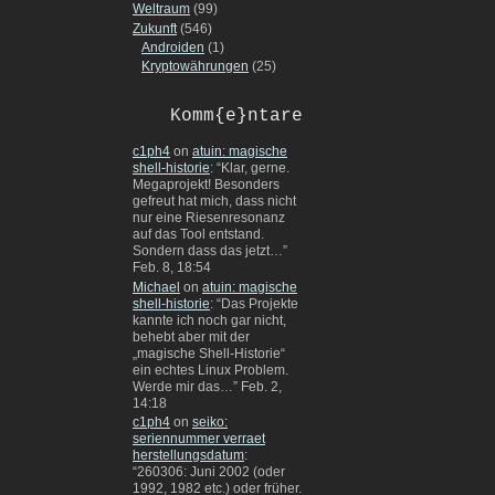
Weltraum
(99)
Zukunft
(546)
Androiden
(1)
Kryptowährungen
(25)
Komm{e}ntare
c1ph4
on
atuin: magische
shell-historie
: “
Klar, gerne.
Megaprojekt! Besonders
gefreut hat mich, dass nicht
nur eine Riesenresonanz
auf das Tool entstand.
Sondern dass das jetzt…
”
Feb. 8, 18:54
Michael
on
atuin: magische
shell-historie
: “
Das Projekte
kannte ich noch gar nicht,
behebt aber mit der
„magische Shell-Historie“
ein echtes Linux Problem.
Werde mir das…
”
Feb. 2,
14:18
c1ph4
on
seiko:
seriennummer verraet
herstellungsdatum
:
“
260306: Juni 2002 (oder
1992, 1982 etc.) oder früher.