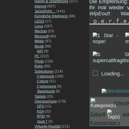
Die Empfehlung: 
Handy & Smartphone
(157)
Internet
(597)
ihr mal wieder v
JaGutÄhhh…
(141)
WipEout
! Wa
Künstliche Intelligenz
(66)
p.e.r.f.e
LEGO
(17)
Linux
(187)
Mechas
(23)
Microsoft
(90)
Militär
(97)
Musik
(99)
HiFi
(9)
PC
(222)
Photo
(126)
Retro
(85)
Subkulturen
(214)
Loading...
Cyberpunk
(106)
Cyborg
(31)
Cypherpunk
(5)
Steampunk
(8)
Tablets
(33)
Überwachung
(179)
Artwor
GPS
(12)
NSA
(32)
Zukunft
exk
RFID
(9)
Vault 7
(5)
Kommentare »
Virtuelle Realität
(131)