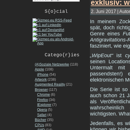
2. Juni 2017 | Auto
S{o}cial
In meinem Zoc
spät, doch richti
Genre eines
Fu
Antigravitations-
fasziniert, wie ei
Catego{r}ies
„WipEout“
ist
c
seinen Location
(A)Soziale Netzwerke
(118)
Untermalt mit
Apple
(108)
passendsten!) 
iPhone
(54)
elektronischen M
Artwork
(238)
Augmented Reality
(21)
Die Serie ist so
Browser
(117)
Chrome
(6)
auch schon 21 J
Firefox
(34)
als Veröffentli
IExplorer
(7)
wahrscheinlich
Opera
(5)
wichtigsten. Wha
Safari
(4)
Bücher
(35)
Jedenfalls, es 
CPUs
(83)
können wir bishe
AMD
(14)