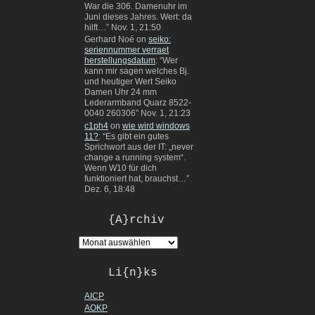
War die 306. Damenuhr im
Juni dieses Jahres. Wert: da
hilft…
”
Nov. 1, 21:50
Gerhard Noé
on
seiko:
seriennummer verraet
herstellungsdatum
: “
Wer
kann mir sagen welches Bj.
und heutiger Wert Seiko
Damen Uhr 24 mm
Lederarmband Quarz 8522-
0040 260306
”
Nov. 1, 21:23
c1ph4
on
wie wird windows
11?
: “
Es gibt ein gutes
Sprichwort aus der IT: „never
change a running system“.
Wenn W10 für dich
funktioniert hat, brauchst…
”
Dez. 6, 18:48
{A}rchiv
Li{n}ks
AICP
AOKP