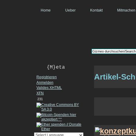
Home
Ueber
Kontakt
Mitmachen
{M}eta
Artikel-Sc
Registrieren
Anmelden
Valides
XHTML
XFN
231