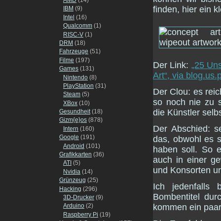
finden, hier ein 
IBM
(9)
Intel
(16)
Qualcomm
(1)
RISC-V
(1)
DRM
(18)
Fahrzeuge
(51)
Filme
(197)
Der Link:
„25 Uns
Games
(131)
Art“, via blog.us
Nintendo
(8)
PlayStation
(31)
Der Clou: es reic
Steam
(5)
so noch nie zu 
XBox
(10)
die Künstler selb
Gesundheit
(18)
Gizm{e}os
(878)
Der Abschied: s
Intern
(160)
Google
(191)
das, obwohl es 
Android
(101)
haben soll. So e
Grafikkarten
(36)
auch in einer g
ATI
(5)
und Konsorten u
Nvidia
(14)
Grünzeug
(25)
Ich jedenfalls
Hacking
(296)
Bombentitel dur
3D-Drucker
(9)
kommen ein paar
Arduino
(2)
Raspberry Pi
(19)