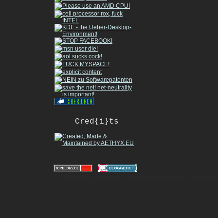
Cred{i}ts
|
© 2010-2026 gizmeo.eu - inside the machine |
Mobile 