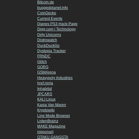
Bitcoin.de
buggedplanet.info
CoinGecko
Current Events
Dianes PS3-Hack-Page
Digg.com | Technology
Dirty Unicorns
Distrowatch
DuckDuckGo
Dystopia Tracker
FRNDC
Glitch
GORG
GSMArena
Heavypoly Industries
href.ninja
Inhabitat
JPCARS
KALI Linux
Kasia Van Maren
Kryptowiki
Line Mode Browser
ListenBrainz
MAKE Magazine
nipponart
OTAKU GANGSTA