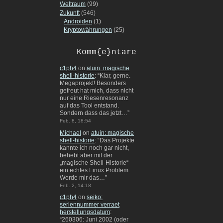
Weltraum
(99)
Zukunft
(546)
Androiden
(1)
Kryptowährungen
(25)
Komm{e}ntare
c1ph4
on
atuin: magische
shell-historie
: “
Klar, gerne.
Megaprojekt! Besonders
gefreut hat mich, dass nicht
nur eine Riesenresonanz
auf das Tool entstand.
Sondern dass das jetzt…
”
Feb. 8, 18:54
Michael
on
atuin: magische
shell-historie
: “
Das Projekte
kannte ich noch gar nicht,
behebt aber mit der
„magische Shell-Historie“
ein echtes Linux Problem.
Werde mir das…
”
Feb. 2, 14:18
c1ph4
on
seiko:
seriennummer verraet
herstellungsdatum
:
“
260306: Juni 2002 (oder