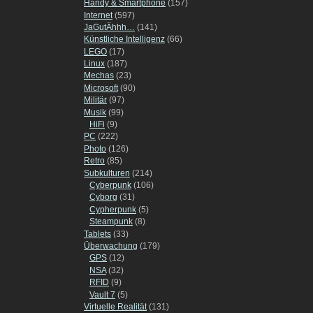
Handy & Smartphone
(157)
Internet
(597)
JaGutÄhhh…
(141)
Künstliche Intelligenz
(66)
LEGO
(17)
Linux
(187)
Mechas
(23)
Microsoft
(90)
Militär
(97)
Musik
(99)
HiFi
(9)
PC
(222)
Photo
(126)
Retro
(85)
Subkulturen
(214)
Cyberpunk
(106)
Cyborg
(31)
Cypherpunk
(5)
Steampunk
(8)
Tablets
(33)
Überwachung
(179)
GPS
(12)
NSA
(32)
RFID
(9)
Vault 7
(5)
Virtuelle Realität
(131)