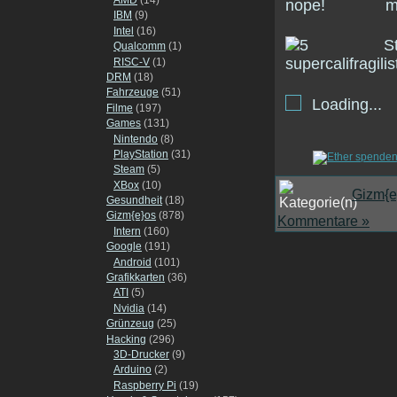
IBM
(9)
Intel
(16)
Qualcomm
(1)
RISC-V
(1)
DRM
(18)
Fahrzeuge
(51)
Loading...
Filme
(197)
Games
(131)
Nintendo
(8)
PlayStation
(31)
Steam
(5)
XBox
(10)
Gizm{e
Gesundheit
(18)
Gizm{e}os
(878)
Kommentare »
Intern
(160)
Google
(191)
Android
(101)
Grafikkarten
(36)
ATI
(5)
Nvidia
(14)
Grünzeug
(25)
Hacking
(296)
3D-Drucker
(9)
Arduino
(2)
Raspberry Pi
(19)