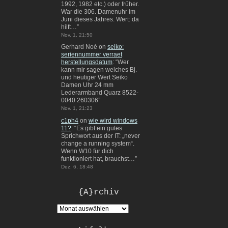
1992, 1982 etc.) oder früher.
War die 306. Damenuhr im
Juni dieses Jahres. Wert: da
hilft…
”
Nov. 1, 21:50
Gerhard Noé
on
seiko:
seriennummer verraet
herstellungsdatum
: “
Wer
kann mir sagen welches Bj.
und heutiger Wert Seiko
Damen Uhr 24 mm
Lederarmband Quarz 8522-
0040 260306
”
Nov. 1, 21:23
c1ph4
on
wie wird windows
11?
: “
Es gibt ein gutes
Sprichwort aus der IT: „never
change a running system“.
Wenn W10 für dich
funktioniert hat, brauchst…
”
Dez. 6, 18:48
{A}rchiv