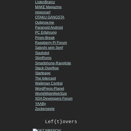
ListenBrainz
MAKE Magazine
nipponart
OTAKU GANGSTA
Outgrow.me
Paranoid Android
PC Erfahrung
Prism-Break
Raspberry Pi Forum
Satoshi sein Senf
Slashdot
SlimRoms
Smartphone-Rangliste
Stack Overflow
Startpage
The Intercept
Walkman Central
WordPress-Planet
WorldWideWebSize
XDA Developers Forum
YAABy
Zockerseele
Lef{t}overs