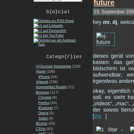
23. September 2005
S{o}cial
hey
mr. dj
, welco
dieses gerät v
Catego{r}ies
kasten: das geh
(A)Soziale Netzwerke
(118)
bildschirm ist 
Apple
(108)
aufwendbar, we
iPhone
(54)
irgendwas andere
Artwork
(238)
Augmented Reality
(21)
okay, eigentlich
Browser
(117)
soll, es sieht h
Chrome
(6)
„videos“, „mac“, 
Firefox
(34)
IExplorer
(7)
der sowas benut
Opera
(5)
[
via
]
Safari
(4)
Bücher
(35)
CPUs
(83)
AMD
(14)