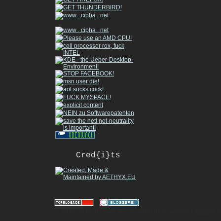
Cred{i}ts
|
© 2010-2026 gizmeo.eu - inside the machine |
Mobile 