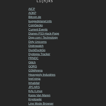
Li{n}ks
AICP
AOKP
Bitcoin.de
buggedplanet.info
CoinGecko
Current Events
Dianes PS3-Hack-Page
Digg.com | Technology
Dirty Unicorns
Distrowatch
DuckDuckGo
Dystopia Tracker
FRNDC
Glitch
GORG
GSMArena
Heavypoly Industries
href.ninja
Inhabitat
JPCARS
KALI Linux
Kasia Van Maren
Kryptowiki
Line Mode Browser