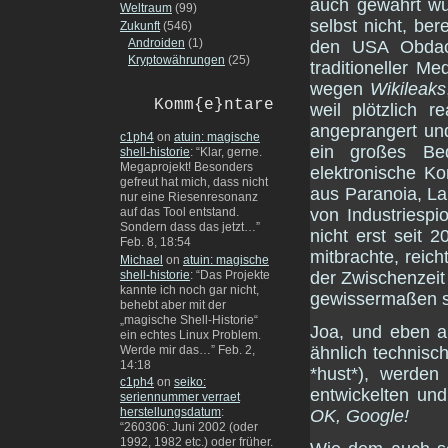
auch gewährt wu
Weltraum
(99)
selbst nicht, be
Zukunft
(546)
Androiden
(1)
den USA Obdach
Kryptowährungen
(25)
traditioneller M
wegen
Wikileaks
Komm{e}ntare
weil plötzlich 
angeprangert und
c1ph4
on
atuin: magische
ein großes Bed
shell-historie
: “
Klar, gerne.
Megaprojekt! Besonders
elektronische Ko
gefreut hat mich, dass nicht
aus Paranoia, La
nur eine Riesenresonanz
von Industries
auf das Tool entstand.
Sondern dass das jetzt…
”
nicht erst seit 
Feb. 8, 18:54
mitbrachte, reic
Michael
on
atuin: magische
der Zwischenzei
shell-historie
: “
Das Projekte
kannte ich noch gar nicht,
gewissermaßen 
behebt aber mit der
„magische Shell-Historie“
Joa, und eben 
ein echtes Linux Problem.
ähnlich technisch
Werde mir das…
”
Feb. 2,
14:18
*hust*), werde
c1ph4
on
seiko:
entwickelten und
seriennummer verraet
herstellungsdatum
:
OK, Google!
“
260306: Juni 2002 (oder
1992, 1982 etc.) oder früher.