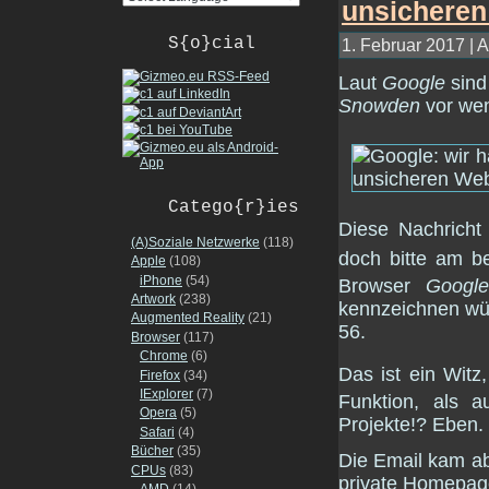
S{o}cial
1. Februar 2017 | A
Laut
Google
sind
Snowden
vor we
Catego{r}ies
Diese Nachricht 
(A)Soziale Netzwerke
(118)
doch bitte am b
Apple
(108)
iPhone
(54)
Browser
Googl
Artwork
(238)
kennzeichnen wü
Augmented Reality
(21)
56.
Browser
(117)
Chrome
(6)
Das ist ein Witz
Firefox
(34)
IExplorer
(7)
Funktion, als 
Opera
(5)
Projekte!? Eben.
Safari
(4)
Bücher
(35)
Die Email kam ab
CPUs
(83)
private Homepag
AMD
(14)