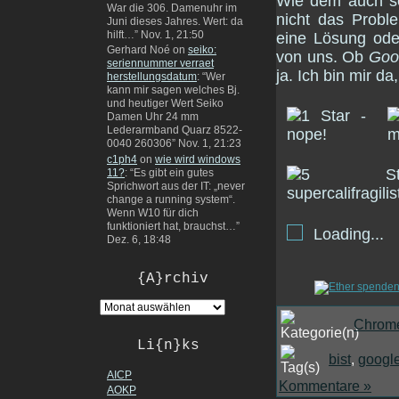
Wie dem auch se
War die 306. Damenuhr im
nicht das Probl
Juni dieses Jahres. Wert: da
hilft…
”
Nov. 1, 21:50
eine Lösung ode
Gerhard Noé
on
seiko:
von uns. Ob
Goo
seriennummer verraet
ja. Ich bin mir d
herstellungsdatum
: “
Wer
kann mir sagen welches Bj.
und heutiger Wert Seiko
Damen Uhr 24 mm
Lederarmband Quarz 8522-
0040 260306
”
Nov. 1, 21:23
c1ph4
on
wie wird windows
11?
: “
Es gibt ein gutes
Sprichwort aus der IT: „never
change a running system“.
Wenn W10 für dich
funktioniert hat, brauchst…
”
Loading...
Dez. 6, 18:48
{A}rchiv
Chrom
Li{n}ks
bist
,
googl
AICP
Kommentare »
AOKP