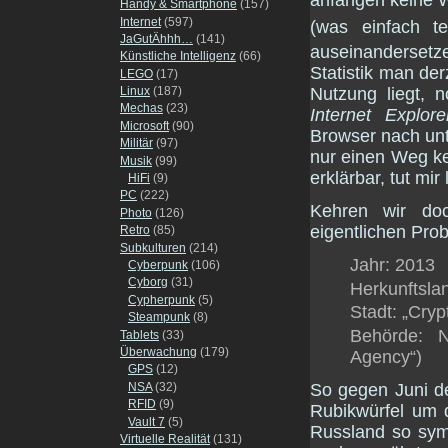
anfangen keine W
Handy & Smartphone
(157)
Internet
(597)
(was einfach t
JaGutÄhhh…
(141)
auseinanderset
Künstliche Intelligenz
(66)
Statistik man der
LEGO
(17)
Linux
(187)
Nutzung liegt, 
Mechas
(23)
Internet Explore
Microsoft
(90)
Browser nach unt
Militär
(97)
nur einen Weg ke
Musik
(99)
erklärbar, tut mir 
HiFi
(9)
PC
(222)
Kehren wir do
Photo
(126)
eigentlichen Pro
Retro
(85)
Subkulturen
(214)
Jahr: 2013
Cyberpunk
(106)
Cyborg
(31)
Herkunftsla
Cypherpunk
(5)
Stadt: „Cryp
Steampunk
(8)
Behörde: 
Tablets
(33)
Überwachung
(179)
Agency“)
GPS
(12)
So gegen Juni de
NSA
(32)
RFID
(9)
Rubikwürfel um 
Vault 7
(5)
Russland so symp
Virtuelle Realität
(131)