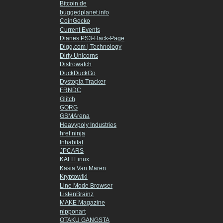
Bitcoin.de
buggedplanet.info
CoinGecko
Current Events
Dianes PS3-Hack-Page
Digg.com | Technology
Dirty Unicorns
Distrowatch
DuckDuckGo
Dystopia Tracker
FRNDC
Glitch
GORG
GSMArena
Heavypoly Industries
href.ninja
Inhabitat
JPCARS
KALI Linux
Kasia Van Maren
Kryptowiki
Line Mode Browser
ListenBrainz
MAKE Magazine
nipponart
OTAKU GANGSTA