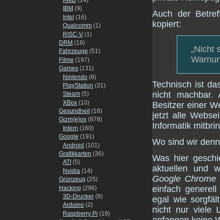
IBM
(9)
Auch der Betref
Intel
(16)
kopiert:
Qualcomm
(1)
RISC-V
(1)
DRM
(18)
„Nicht
Fahrzeuge
(51)
Warnun
Filme
(197)
Games
(131)
Nintendo
(8)
Technisch ist d
PlayStation
(31)
nicht machbar.
Steam
(5)
XBox
(10)
Besitzer einer W
Gesundheit
(18)
jetzt alle Webse
Gizm{e}os
(878)
Informatik mitbri
Intern
(160)
Google
(191)
Wo sind wir denn 
Android
(101)
Grafikkarten
(36)
Was hier geschi
ATI
(5)
aktuellen und w
Nvidia
(14)
Google Chrome
Grünzeug
(25)
einfach generell
Hacking
(296)
3D-Drucker
(9)
egal wie sorgfä
Arduino
(2)
nicht nur viele
Raspberry Pi
(19)