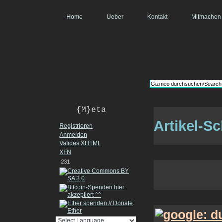
Home
Ueber
Kontakt
Mitmachen
{M}eta
Artikel-S
Registrieren
Anmelden
Valides
XHTML
XFN
231