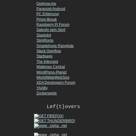
Outgrow.me
Paranoid Android
PC Erfahrung
Prism-Break
Raspberry Pi Forum
Satoshi sein Senf
Slashdot
SlimRoms
Smartphone-Rangliste
Stack Overflow
Startpage
The Intercept
Walkman Central
WordPress-Planet
WorldWideWebSize
XDA Developers Forum
YAABy
Zockerseele
Lef{t}overs