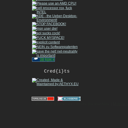
Cred{i}ts
|
© 2010-2026 gizmeo.eu - inside the machine |
Mobile 