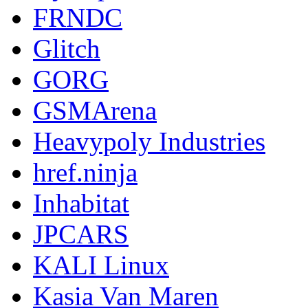
FRNDC
Glitch
GORG
GSMArena
Heavypoly Industries
href.ninja
Inhabitat
JPCARS
KALI Linux
Kasia Van Maren