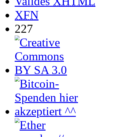
Valides
XHTML
XFN
227