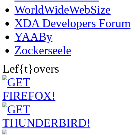
WorldWideWebSize
XDA Developers Forum
YAABy
Zockerseele
Lef{t}overs