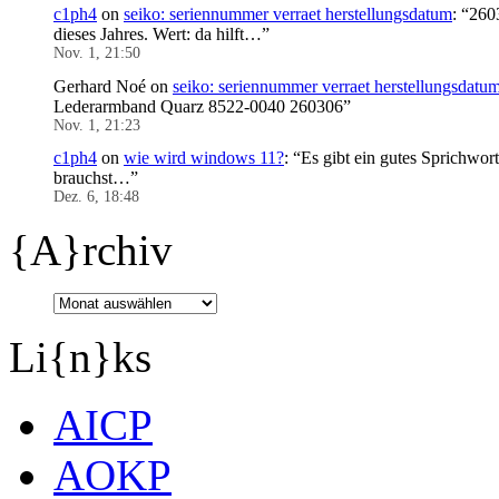
c1ph4
on
seiko: seriennummer verraet herstellungsdatum
: “
2603
dieses Jahres. Wert: da hilft…
”
Nov. 1, 21:50
Gerhard Noé
on
seiko: seriennummer verraet herstellungsdatu
Lederarmband Quarz 8522-0040 260306
”
Nov. 1, 21:23
c1ph4
on
wie wird windows 11?
: “
Es gibt ein gutes Sprichwor
brauchst…
”
Dez. 6, 18:48
{A}rchiv
Li{n}ks
AICP
AOKP