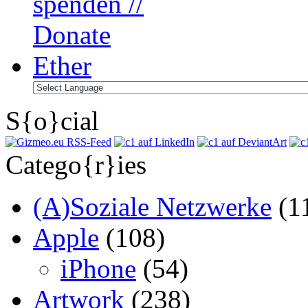
S{o}cial
Catego{r}ies
(A)Soziale Netzwerke
(1
Apple
(108)
iPhone
(54)
Artwork
(238)