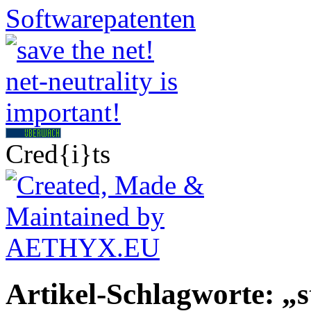
Cred{i}ts
Artikel-Schlagworte: „s