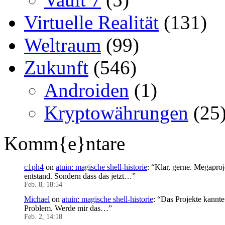
Virtuelle Realität
(131)
Weltraum
(99)
Zukunft
(546)
Androiden
(1)
Kryptowährungen
(25
Komm{e}ntare
c1ph4
on
atuin: magische shell-historie
: “
Klar, gerne. Megaproj
entstand. Sondern dass das jetzt…
”
Feb. 8, 18:54
Michael
on
atuin: magische shell-historie
: “
Das Projekte kannte 
Problem. Werde mir das…
”
Feb. 2, 14:18