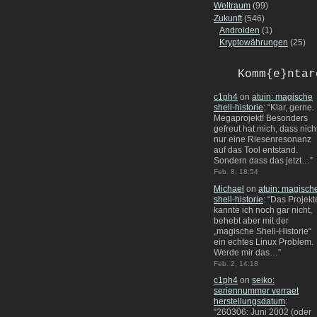
Weltraum
(99)
Zukunft
(546)
Androiden
(1)
Kryptowährungen
(25)
Komm{e}ntar
c1ph4
on
atuin: magische
shell-historie
: “
Klar, gerne.
Megaprojekt! Besonders
gefreut hat mich, dass nich
nur eine Riesenresonanz
auf das Tool entstand.
Sondern dass das jetzt…
”
Feb. 8, 18:54
Michael
on
atuin: magisch
shell-historie
: “
Das Projekt
kannte ich noch gar nicht,
behebt aber mit der
„magische Shell-Historie“
ein echtes Linux Problem.
Werde mir das…
”
Feb. 2, 14:18
c1ph4
on
seiko:
seriennummer verraet
herstellungsdatum
:
“
260306: Juni 2002 (oder