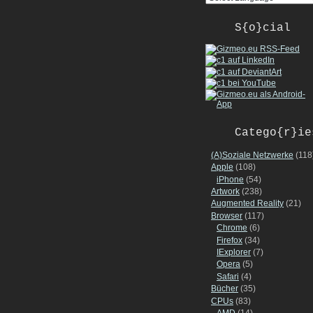
S{o}cial
Catego{r}ie
(A)Soziale Netzwerke
(118
Apple
(108)
iPhone
(54)
Artwork
(238)
Augmented Reality
(21)
Browser
(117)
Chrome
(6)
Firefox
(34)
IExplorer
(7)
Opera
(5)
Safari
(4)
Bücher
(35)
CPUs
(83)
AMD
(14)