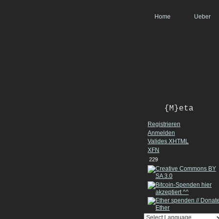
Home
Ueber
{M}eta
Registrieren
Anmelden
Valides
XHTML
XFN
229