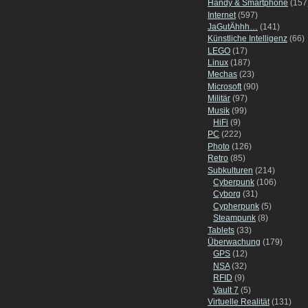
Handy & Smartphone
(157
Internet
(597)
JaGutÄhhh…
(141)
Künstliche Intelligenz
(66)
LEGO
(17)
Linux
(187)
Mechas
(23)
Microsoft
(90)
Militär
(97)
Musik
(99)
HiFi
(9)
PC
(222)
Photo
(126)
Retro
(85)
Subkulturen
(214)
Cyberpunk
(106)
Cyborg
(31)
Cypherpunk
(5)
Steampunk
(8)
Tablets
(33)
Überwachung
(179)
GPS
(12)
NSA
(32)
RFID
(9)
Vault 7
(5)
Virtuelle Realität
(131)