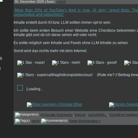
30. Dezember 2025 | Autor:
c1ph4
„More than 20% of YouTube’s feed is now „AI slop,“ report finds. The
consumption and subscribers“
Inhalte erstellt durch KI bzw. LLM sollten immer opt-in sein.
Ich sollte beim ersten Besuch einer Website eine Checkbox bekommen a
Inhalte gibt und ob ich diese sehen will oder nicht.
Es sollte möglich sein Inhalte und Feeds ohne LLM-Inhalte zu sehen.
Sonst wird das nichts mehr mit dem Internet.
s
)
(Rate me? // Beitrag be
Loading...
(A)Soziale Netzwerke
,
Internet
,
JaGutÄhhh...
,
Künstliche Intellige
opt-in
Keine Kommentare »