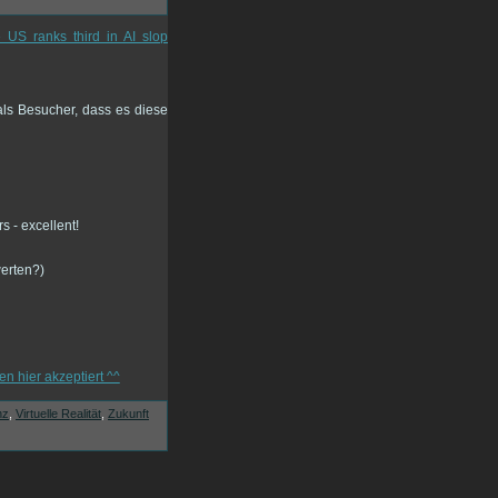
 US ranks third in AI slop
ls Besucher, dass es diese
werten?)
nz
,
Virtuelle Realität
,
Zukunft