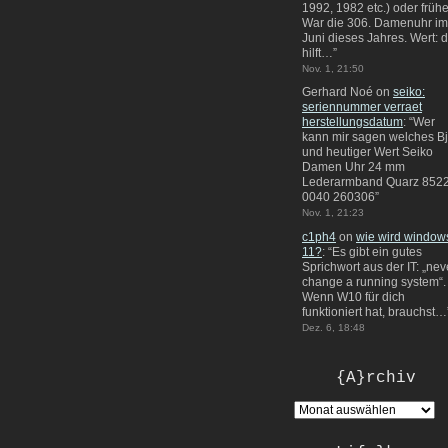
1992, 1982 etc.) oder frühe
War die 306. Damenuhr im
Juni dieses Jahres. Wert: 
hilft…
”
Nov. 1, 21:50
Gerhard Noé
on
seiko:
seriennummer verraet
herstellungsdatum
: “
Wer
kann mir sagen welches Bj
und heutiger Wert Seiko
Damen Uhr 24 mm
Lederarmband Quarz 8522
0040 260306
”
Nov. 1, 21:23
c1ph4
on
wie wird window
11?
: “
Es gibt ein gutes
Sprichwort aus der IT: „nev
change a running system“.
Wenn W10 für dich
funktioniert hat, brauchst…
Dez. 6, 18:48
{A}rchiv