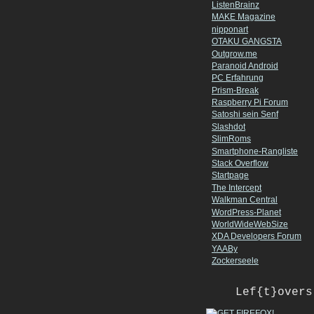
ListenBrainz
MAKE Magazine
nipponart
OTAKU GANGSTA
Outgrow.me
Paranoid Android
PC Erfahrung
Prism-Break
Raspberry Pi Forum
Satoshi sein Senf
Slashdot
SlimRoms
Smartphone-Rangliste
Stack Overflow
Startpage
The Intercept
Walkman Central
WordPress-Planet
WorldWideWebSize
XDA Developers Forum
YAABy
Zockerseele
Lef{t}overs