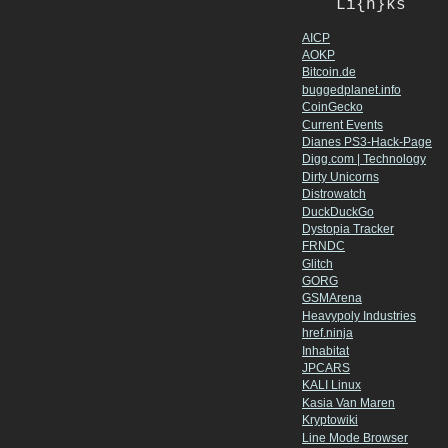
Li{n}ks
AICP
AOKP
Bitcoin.de
buggedplanet.info
CoinGecko
Current Events
Dianes PS3-Hack-Page
Digg.com | Technology
Dirty Unicorns
Distrowatch
DuckDuckGo
Dystopia Tracker
FRNDC
Glitch
GORG
GSMArena
Heavypoly Industries
href.ninja
Inhabitat
JPCARS
KALI Linux
Kasia Van Maren
Kryptowiki
Line Mode Browser