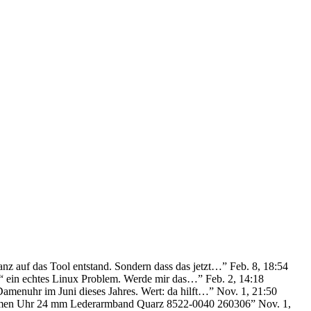
anz auf das Tool entstand. Sondern dass das jetzt…
”
Feb. 8, 18:54
ie“ ein echtes Linux Problem. Werde mir das…
”
Feb. 2, 14:18
Damenuhr im Juni dieses Jahres. Wert: da hilft…
”
Nov. 1, 21:50
Damen Uhr 24 mm Lederarmband Quarz 8522-0040 260306
”
Nov. 1,