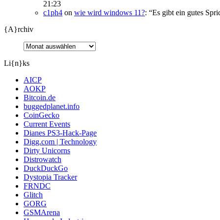
21:23
c1ph4
on
wie wird windows 11?
: “
Es gibt ein gutes Spr
{A}rchiv
Li{n}ks
AICP
AOKP
Bitcoin.de
buggedplanet.info
CoinGecko
Current Events
Dianes PS3-Hack-Page
Digg.com | Technology
Dirty Unicorns
Distrowatch
DuckDuckGo
Dystopia Tracker
FRNDC
Glitch
GORG
GSMArena