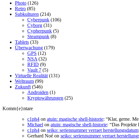
Photo
(126)
Retro
(85)
Subkulturen
(214)
Cyberpunk
(106)
Cyborg
(31)
Cypherpunk
(5)
Steampunk
(8)
Tablets
(33)
Überwachung
(179)
GPS
(12)
NSA
(32)
RFID
(9)
Vault 7
(5)
Virtuelle Realität
(131)
Weltraum
(99)
Zukunft
(546)
Androiden
(1)
Kryptowährungen
(25)
Komm{e}ntare
c1ph4
on
atuin: magische shell-historie
: “
Klar, gerne. Me
Michael
on
atuin: magische shell-historie
: “
Das Projekte 
c1ph4
on
seiko: seriennummer verraet herstellungsdatum
Gerhard Noé
on
seiko: seriennummer verraet herstellun