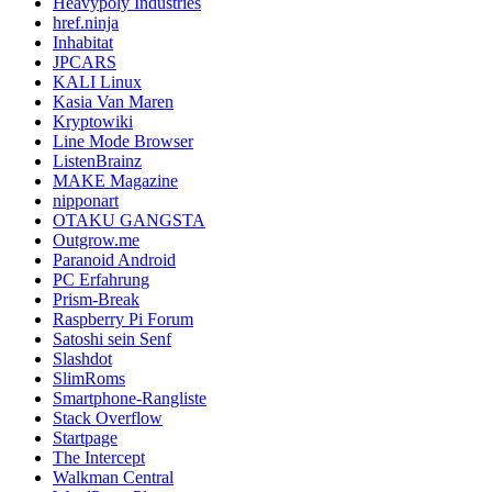
Heavypoly Industries
href.ninja
Inhabitat
JPCARS
KALI Linux
Kasia Van Maren
Kryptowiki
Line Mode Browser
ListenBrainz
MAKE Magazine
nipponart
OTAKU GANGSTA
Outgrow.me
Paranoid Android
PC Erfahrung
Prism-Break
Raspberry Pi Forum
Satoshi sein Senf
Slashdot
SlimRoms
Smartphone-Rangliste
Stack Overflow
Startpage
The Intercept
Walkman Central