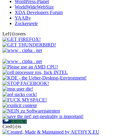
WordPress-Planet
WorldWideWebSize
XDA Developers Forum
YAABy
Zockerseele
Lef{t}overs
Cred{i}ts