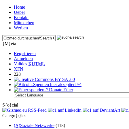
Home
Ueber
Kontakt
Mitmachen
Werben
{M}eta
Registrieren
Anmelden
Valides
XHTML
XFN
228
S{o}cial
Catego{r}ies
(A)Soziale Netzwerke
(118)