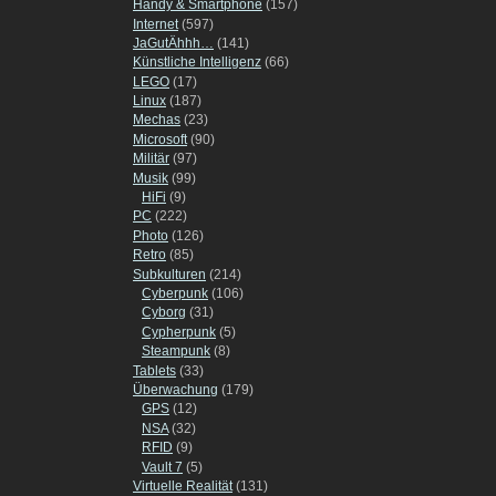
Handy & Smartphone
(157)
Internet
(597)
JaGutÄhhh…
(141)
Künstliche Intelligenz
(66)
LEGO
(17)
Linux
(187)
Mechas
(23)
Microsoft
(90)
Militär
(97)
Musik
(99)
HiFi
(9)
PC
(222)
Photo
(126)
Retro
(85)
Subkulturen
(214)
Cyberpunk
(106)
Cyborg
(31)
Cypherpunk
(5)
Steampunk
(8)
Tablets
(33)
Überwachung
(179)
GPS
(12)
NSA
(32)
RFID
(9)
Vault 7
(5)
Virtuelle Realität
(131)