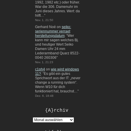
1992, 1982 etc.) oder früher.
War die 306. Damenuhr im
Juni dieses Jahres. Wert: da
hilft…
”
Nov. 1, 21:50
Gerhard Noé
on
seiko:
seriennummer verraet
herstellungsdatum
: “
Wer
kann mir sagen welches Bj.
und heutiger Wert Seiko
Damen Uhr 24 mm
Lederarmband Quarz 8522-
0040 260306
”
Nov. 1, 21:23
c1ph4
on
wie wird windows
11?
: “
Es gibt ein gutes
Sprichwort aus der IT: „never
change a running system“.
Wenn W10 für dich
funktioniert hat, brauchst…
”
Dez. 6, 18:48
{A}rchiv