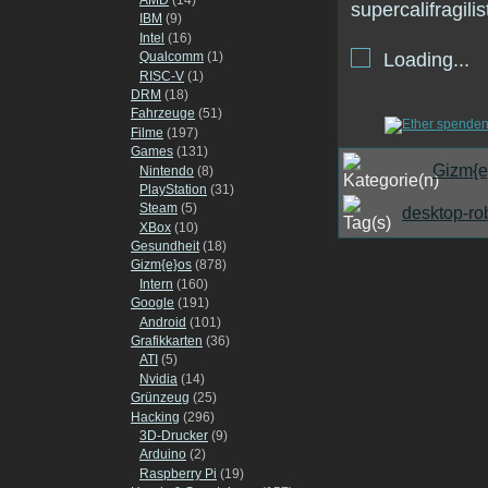
IBM
(9)
Intel
(16)
Qualcomm
(1)
Loading...
RISC-V
(1)
DRM
(18)
Fahrzeuge
(51)
Filme
(197)
Games
(131)
Gizm{e
Nintendo
(8)
PlayStation
(31)
Steam
(5)
desktop-ro
XBox
(10)
Gesundheit
(18)
Gizm{e}os
(878)
Intern
(160)
Google
(191)
Android
(101)
Grafikkarten
(36)
ATI
(5)
Nvidia
(14)
Grünzeug
(25)
Hacking
(296)
3D-Drucker
(9)
Arduino
(2)
Raspberry Pi
(19)