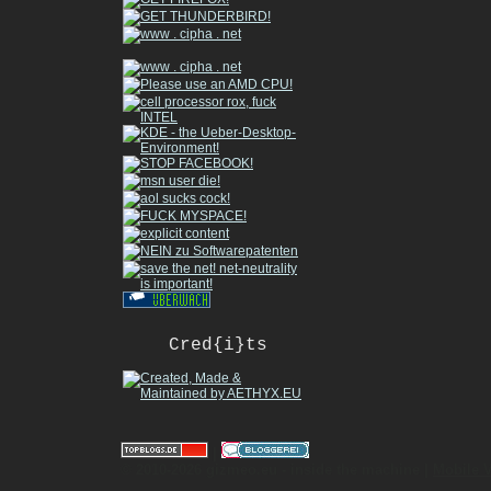
Cred{i}ts
|
© 2010-2026 gizmeo.eu - inside the machine |
Mobile 