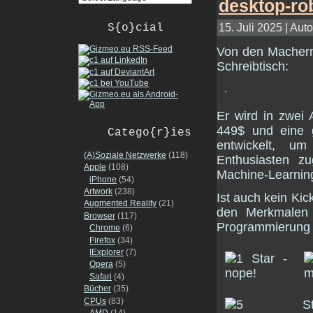
15. Juli 2025 | Auto
S{o}cial
Von den Mache
Schreibtisch:
Er wird in zwei
449$ und eine g
Catego{r}ies
entwickelt, um
(A)Soziale Netzwerke
(118)
Enthusiasten z
Apple
(108)
Machine-Learning-
iPhone
(54)
Artwork
(238)
Ist auch kein Kic
Augmented Reality
(21)
den Merkmalen 
Browser
(117)
Programmierung 
Chrome
(6)
Firefox
(34)
IExplorer
(7)
Opera
(5)
Safari
(4)
Bücher
(35)
CPUs
(83)
AMD
(14)