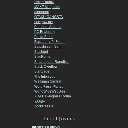
ListenBrainz
MAKE Magazine
nipponart
OTAKU GANGSTA
Outgrow.me
Paranoid Android
PC Erfahrung
Prism-Break
Raspberry Pi Forum
Satoshi sein Senf
Slashdot
SlimRoms
Smartphone-Rangliste
Stack Overflow
Startpage
The Intercept
Walkman Central
WordPress-Planet
WorldWideWebSize
XDA Developers Forum
YAABy
Zockerseele
Lef{t}overs