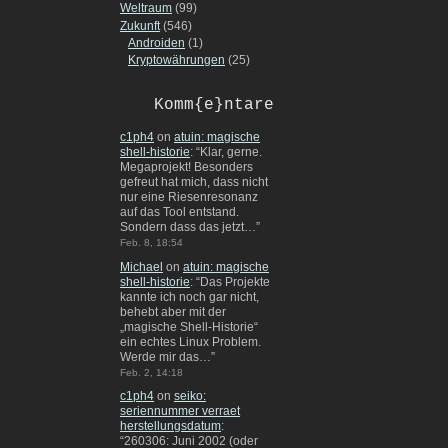
Weltraum
(99)
Zukunft
(546)
Androiden
(1)
Kryptowährungen
(25)
Komm{e}ntare
c1ph4
on
atuin: magische
shell-historie
: “
Klar, gerne.
Megaprojekt! Besonders
gefreut hat mich, dass nicht
nur eine Riesenresonanz
auf das Tool entstand.
Sondern dass das jetzt…
”
Feb. 8, 18:54
Michael
on
atuin: magische
shell-historie
: “
Das Projekte
kannte ich noch gar nicht,
behebt aber mit der
„magische Shell-Historie“
ein echtes Linux Problem.
Werde mir das…
”
Feb. 2, 14:18
c1ph4
on
seiko:
seriennummer verraet
herstellungsdatum
:
“
260306: Juni 2002 (oder