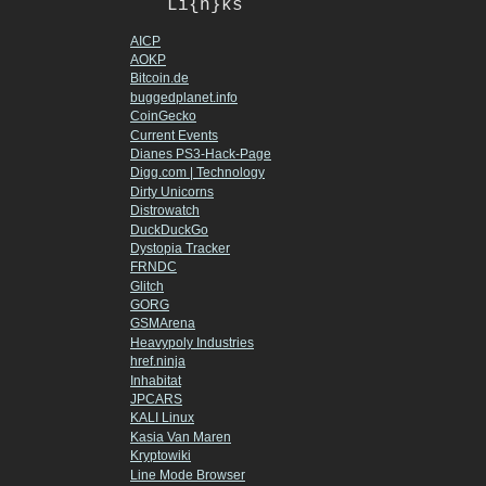
Li{n}ks
AICP
AOKP
Bitcoin.de
buggedplanet.info
CoinGecko
Current Events
Dianes PS3-Hack-Page
Digg.com | Technology
Dirty Unicorns
Distrowatch
DuckDuckGo
Dystopia Tracker
FRNDC
Glitch
GORG
GSMArena
Heavypoly Industries
href.ninja
Inhabitat
JPCARS
KALI Linux
Kasia Van Maren
Kryptowiki
Line Mode Browser