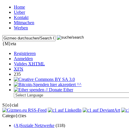
Home
Ueber
Kontakt
Mitmachen
Werben
{M}eta
Registrieren
Anmelden
Valides
XHTML
XFN
235
S{o}cial
Catego{r}ies
(A)Soziale Netzwerke
(118)