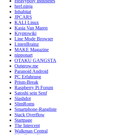
Heavypoly Industries
href.ninja
Inhabitat
JPCARS
KALI Linux
Kasia Van Maren
Kryptowiki
Line Mode Browser
ListenBrainz
MAKE Magazine
nipponart
OTAKU GANGSTA
Outgrow.me
Paranoid Android
PC Erfahrung
Prism-Break
Raspberry Pi Forum
Satoshi sein Senf
Slashdot
SlimRoms
Smartphone-Rangliste
Stack Overflow
Startpage
The Intercept
Walkman Central