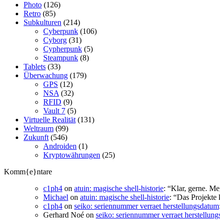
Photo
(126)
Retro
(85)
Subkulturen
(214)
Cyberpunk
(106)
Cyborg
(31)
Cypherpunk
(5)
Steampunk
(8)
Tablets
(33)
Überwachung
(179)
GPS
(12)
NSA
(32)
RFID
(9)
Vault 7
(5)
Virtuelle Realität
(131)
Weltraum
(99)
Zukunft
(546)
Androiden
(1)
Kryptowährungen
(25)
Komm{e}ntare
c1ph4
on
atuin: magische shell-historie
: “
Klar, gerne. Me
Michael
on
atuin: magische shell-historie
: “
Das Projekte 
c1ph4
on
seiko: seriennummer verraet herstellungsdatum
Gerhard Noé
on
seiko: seriennummer verraet herstellun