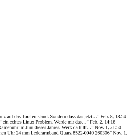
anz auf das Tool entstand. Sondern dass das jetzt…
”
Feb. 8, 18:54
ie“ ein echtes Linux Problem. Werde mir das…
”
Feb. 2, 14:18
Damenuhr im Juni dieses Jahres. Wert: da hilft…
”
Nov. 1, 21:50
Damen Uhr 24 mm Lederarmband Quarz 8522-0040 260306
”
Nov. 1,