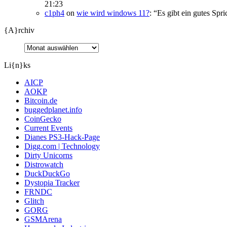
21:23
c1ph4
on
wie wird windows 11?
: “
Es gibt ein gutes Spr
{A}rchiv
Li{n}ks
AICP
AOKP
Bitcoin.de
buggedplanet.info
CoinGecko
Current Events
Dianes PS3-Hack-Page
Digg.com | Technology
Dirty Unicorns
Distrowatch
DuckDuckGo
Dystopia Tracker
FRNDC
Glitch
GORG
GSMArena