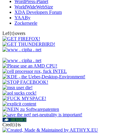
WordPress-Planet
WorldWideWebSize
XDA Developers Forum
YAABy
Zockerseele
Lef{t}overs
Cred{i}ts