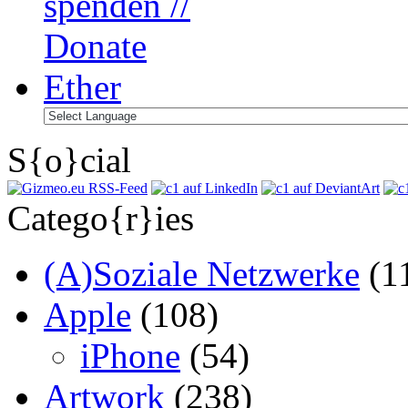
S{o}cial
Catego{r}ies
(A)Soziale Netzwerke
(1
Apple
(108)
iPhone
(54)
Artwork
(238)