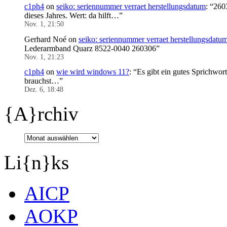
c1ph4
on
seiko: seriennummer verraet herstellungsdatum
: “
2603
dieses Jahres. Wert: da hilft…
”
Nov. 1, 21:50
Gerhard Noé
on
seiko: seriennummer verraet herstellungsdatu
Lederarmband Quarz 8522-0040 260306
”
Nov. 1, 21:23
c1ph4
on
wie wird windows 11?
: “
Es gibt ein gutes Sprichwor
brauchst…
”
Dez. 6, 18:48
{A}rchiv
Li{n}ks
AICP
AOKP