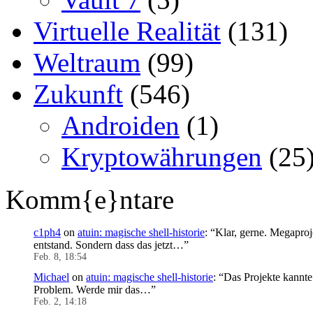
Virtuelle Realität
(131)
Weltraum
(99)
Zukunft
(546)
Androiden
(1)
Kryptowährungen
(25
Komm{e}ntare
c1ph4
on
atuin: magische shell-historie
: “
Klar, gerne. Megaproj
entstand. Sondern dass das jetzt…
”
Feb. 8, 18:54
Michael
on
atuin: magische shell-historie
: “
Das Projekte kannte 
Problem. Werde mir das…
”
Feb. 2, 14:18