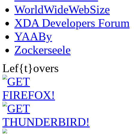
WorldWideWebSize
XDA Developers Forum
YAABy
Zockerseele
Lef{t}overs