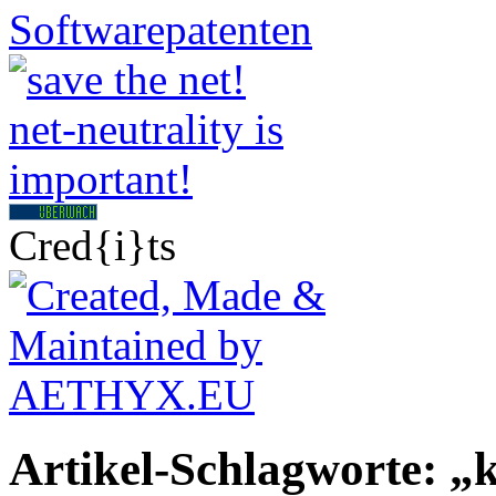
Cred{i}ts
Artikel-Schlagworte: „