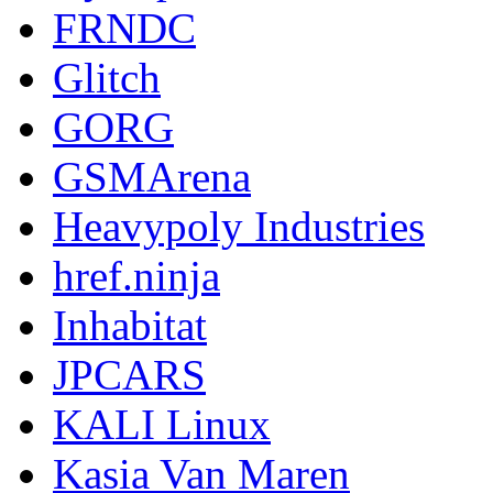
FRNDC
Glitch
GORG
GSMArena
Heavypoly Industries
href.ninja
Inhabitat
JPCARS
KALI Linux
Kasia Van Maren