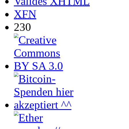
Valides
XHTML
XFN
230