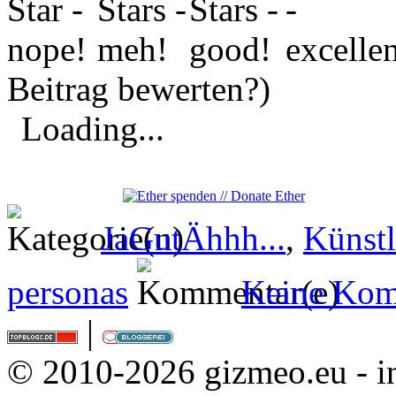
Beitrag bewerten?)
Loading...
JaGutÄhhh...
,
Künstl
personas
Keine Kom
|
© 2010-2026 gizmeo.eu - in