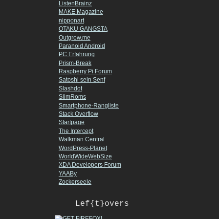
ListenBrainz
MAKE Magazine
nipponart
OTAKU GANGSTA
Outgrow.me
Paranoid Android
PC Erfahrung
Prism-Break
Raspberry Pi Forum
Satoshi sein Senf
Slashdot
SlimRoms
Smartphone-Rangliste
Stack Overflow
Startpage
The Intercept
Walkman Central
WordPress-Planet
WorldWideWebSize
XDA Developers Forum
YAABy
Zockerseele
Lef{t}overs