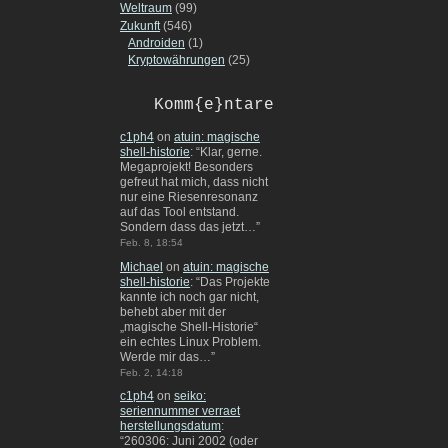
Weltraum
(99)
Zukunft
(546)
Androiden
(1)
Kryptowährungen
(25)
Komm{e}ntare
c1ph4
on
atuin: magische
shell-historie
: “
Klar, gerne.
Megaprojekt! Besonders
gefreut hat mich, dass nicht
nur eine Riesenresonanz
auf das Tool entstand.
Sondern dass das jetzt…
”
Feb. 8, 18:54
Michael
on
atuin: magische
shell-historie
: “
Das Projekte
kannte ich noch gar nicht,
behebt aber mit der
„magische Shell-Historie“
ein echtes Linux Problem.
Werde mir das…
”
Feb. 2, 14:18
c1ph4
on
seiko:
seriennummer verraet
herstellungsdatum
:
“
260306: Juni 2002 (oder