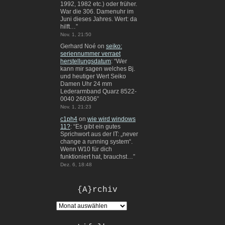
1992, 1982 etc.) oder früher.
War die 306. Damenuhr im
Juni dieses Jahres. Wert: da
hilft…
”
Nov. 1, 21:50
Gerhard Noé
on
seiko:
seriennummer verraet
herstellungsdatum
: “
Wer
kann mir sagen welches Bj.
und heutiger Wert Seiko
Damen Uhr 24 mm
Lederarmband Quarz 8522-
0040 260306
”
Nov. 1, 21:23
c1ph4
on
wie wird windows
11?
: “
Es gibt ein gutes
Sprichwort aus der IT: „never
change a running system“.
Wenn W10 für dich
funktioniert hat, brauchst…
”
Dez. 6, 18:48
{A}rchiv