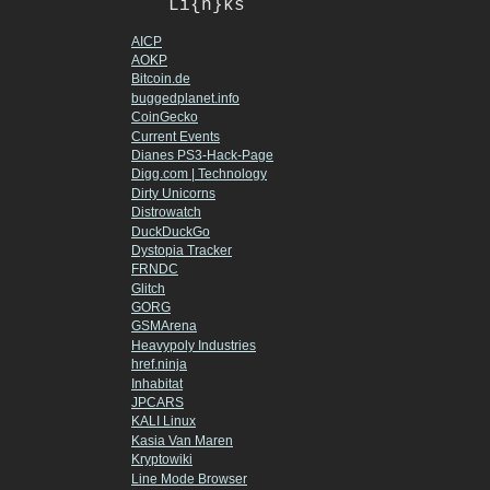
Li{n}ks
AICP
AOKP
Bitcoin.de
buggedplanet.info
CoinGecko
Current Events
Dianes PS3-Hack-Page
Digg.com | Technology
Dirty Unicorns
Distrowatch
DuckDuckGo
Dystopia Tracker
FRNDC
Glitch
GORG
GSMArena
Heavypoly Industries
href.ninja
Inhabitat
JPCARS
KALI Linux
Kasia Van Maren
Kryptowiki
Line Mode Browser