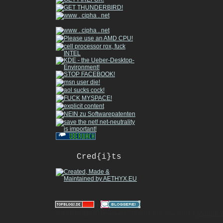
Cred{i}ts
|
© 2010-2026 gizmeo.eu - inside the machine |
Mobile 