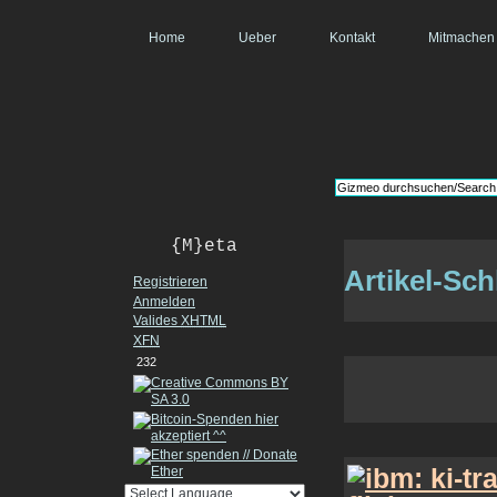
Home
Ueber
Kontakt
Mitmachen
{M}eta
Artikel-Sc
Registrieren
Anmelden
Valides
XHTML
XFN
232