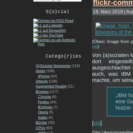
18. März 2019 | Au
S{o}cial
(Oben: Image from pa
via
)
Von (a)sozialen 
Catego{r}ies
dort eingeste
(A)Soziale Netzwerke
(118)
ausgeschlachtet 
Apple
(108)
auch, was IBM 
iPhone
(54)
machte, um seine 
Artwork
(238)
Augmented Reality
(21)
Browser
(117)
„IBM ha
Chrome
(6)
eine Ge
Firefox
(34)
Nutzer 
IExplorer
(7)
Opera
(5)
Safari
(4)
[
via
]
Bücher
(35)
CPUs
(83)
Die Vergangenheit
AMD
(14)