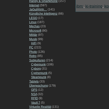
Handy & Smartphone
(157)
Internet
(597)
ibm:
,
ki-training
,
ko
JaGutÄhhh…
(141)
Künstliche Intelligenz
(66)
LEGO
(17)
Linux
(187)
Mechas
(23)
Microsoft
(90)
Militär
(97)
Musik
(99)
HiFi
(9)
PC
(222)
Photo
(126)
Retro
(85)
Subkulturen
(214)
Cyberpunk
(106)
Cyborg
(31)
Cypherpunk
(5)
Steampunk
(8)
Tablets
(33)
Überwachung
(179)
GPS
(12)
NSA
(32)
RFID
(9)
Vault 7
(5)
Virtuelle Realität
(131)