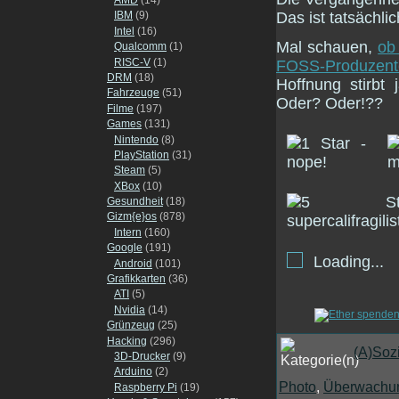
Das ist tatsächli
IBM
(9)
Intel
(16)
Mal schauen,
ob
Qualcomm
(1)
RISC-V
(1)
FOSS-Produzenten
DRM
(18)
Hoffnung stirbt 
Fahrzeuge
(51)
Oder? Oder!??
Filme
(197)
Games
(131)
Nintendo
(8)
PlayStation
(31)
Steam
(5)
XBox
(10)
Gesundheit
(18)
Gizm{e}os
(878)
Intern
(160)
Google
(191)
Loading...
Android
(101)
Grafikkarten
(36)
ATI
(5)
Nvidia
(14)
Grünzeug
(25)
Hacking
(296)
(A)Soz
3D-Drucker
(9)
Arduino
(2)
Photo
,
Überwachu
Raspberry Pi
(19)