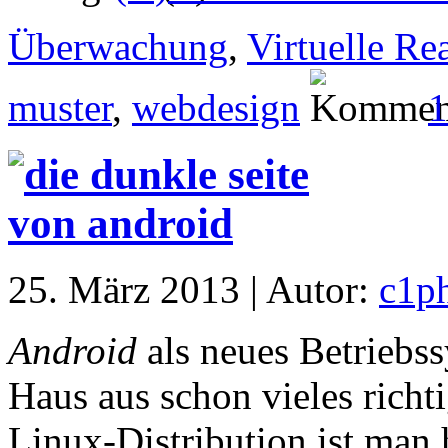
Überwachung
,
Virtuelle Rea
muster
,
webdesign
1
25. März 2013 | Autor:
c1p
Android
als neues Betriebss
Haus aus schon vieles richt
Linux-Distribution ist man