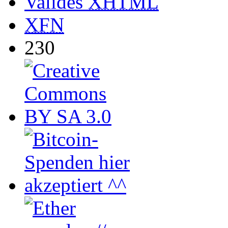
Valides
XHTML
XFN
230