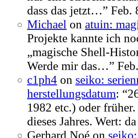
dass das jetzt…
”
Feb. 
Michael
on
atuin: magi
Projekte kannte ich no
„magische Shell-Histor
Werde mir das…
”
Feb.
c1ph4
on
seiko: serie
herstellungsdatum
: “
26
1982 etc.) oder früher
dieses Jahres. Wert: da
Gerhard Noé
on
seiko