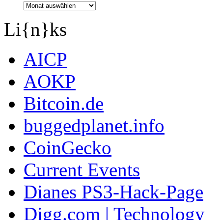
Li{n}ks
AICP
AOKP
Bitcoin.de
buggedplanet.info
CoinGecko
Current Events
Dianes PS3-Hack-Page
Digg.com | Technology