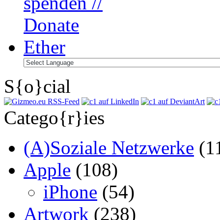
S{o}cial
Catego{r}ies
(A)Soziale Netzwerke
(1
Apple
(108)
iPhone
(54)
Artwork
(238)