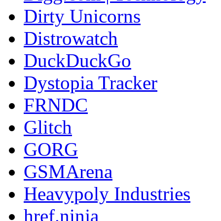
Dirty Unicorns
Distrowatch
DuckDuckGo
Dystopia Tracker
FRNDC
Glitch
GORG
GSMArena
Heavypoly Industries
href.ninja