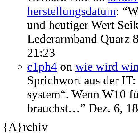
herstellungsdatum
: “
We
und heutiger Wert Se
Lederarmband Quarz 
21:23
c1ph4
on
wie wird wi
Sprichwort aus der IT:
system“. Wenn W10 für 
brauchst…
”
Dez. 6, 1
{A}rchiv