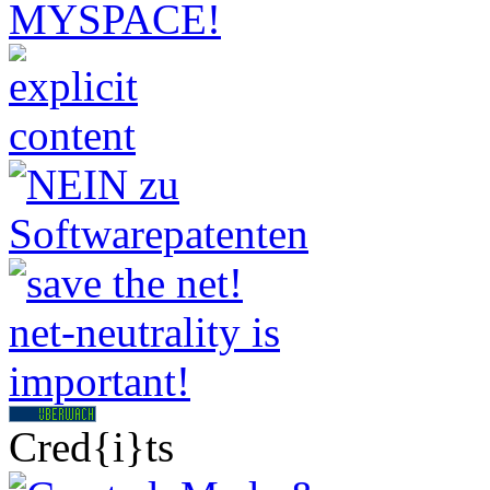
Cred{i}ts