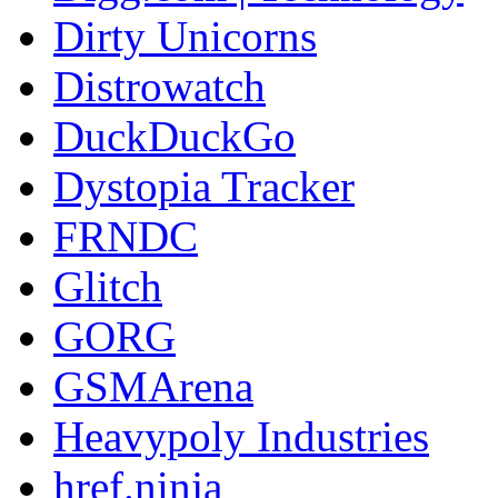
Dirty Unicorns
Distrowatch
DuckDuckGo
Dystopia Tracker
FRNDC
Glitch
GORG
GSMArena
Heavypoly Industries
href.ninja