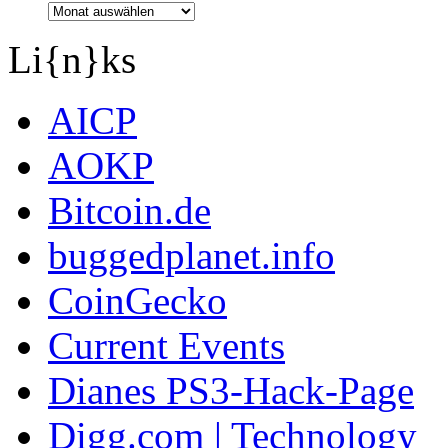
Li{n}ks
AICP
AOKP
Bitcoin.de
buggedplanet.info
CoinGecko
Current Events
Dianes PS3-Hack-Page
Digg.com | Technology