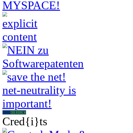
Cred{i}ts