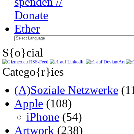
S{o}cial
Catego{r}ies
(A)Soziale Netzwerke
(1
Apple
(108)
iPhone
(54)
Artwork
(238)