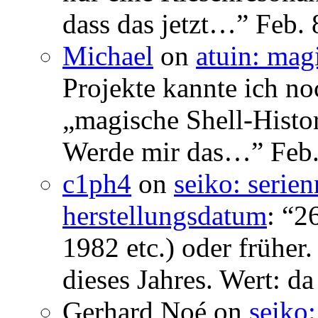
dass das jetzt…
”
Feb. 
Michael
on
atuin: magi
Projekte kannte ich no
„magische Shell-Histor
Werde mir das…
”
Feb.
c1ph4
on
seiko: serie
herstellungsdatum
: “
26
1982 etc.) oder früher
dieses Jahres. Wert: da
Gerhard Noé
on
seiko