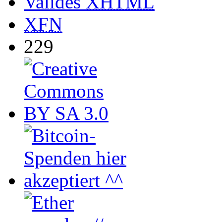
Valides
XHTML
XFN
229