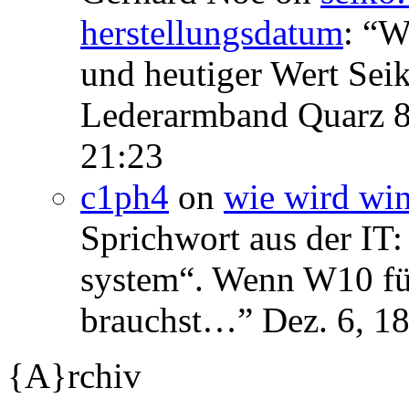
herstellungsdatum
: “
We
und heutiger Wert Se
Lederarmband Quarz 
21:23
c1ph4
on
wie wird wi
Sprichwort aus der IT:
system“. Wenn W10 für 
brauchst…
”
Dez. 6, 1
{A}rchiv