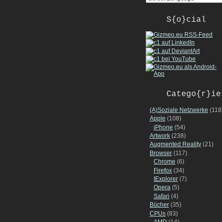
S{o}cial
Catego{r}ie
(A)Soziale Netzwerke
(118
Apple
(108)
iPhone
(54)
Artwork
(238)
Augmented Reality
(21)
Browser
(117)
Chrome
(6)
Firefox
(34)
IExplorer
(7)
Opera
(5)
Safari
(4)
Bücher
(35)
CPUs
(83)
AMD
(14)