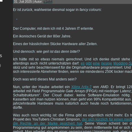
31. Juli 2025 | Autor:
c1ph4
Er ist zurück, wahlweise diesmal sogar in
fancy colours
:
Der Computer, mit dem ich mit 4 Jahren IT erlernte.
Ein ikonisches Gerät der 80er Jahre.
Eines der hässlichsten Stücke Hardware aller Zeiten.
Und dennoch:
wie geil ist das denn bitte!?
s
Ich hätte mit so etwas niemals gerechnet. Und ich denke damit stehe 
allerdings auch nicht unterschätzen darf:
es
gibt
eine
riesige
Modding-S
)
stolz und sehr beachtenswert für die Originalhardware programmiert. Und
sich interessierte Abnehmer finden, wenn sie mindestens 250€ locker ma
Doch was wird dieses Mal anders sein?
Nun, unter der Haube arbeitet ein
Xilinx Artix-7
von
AMD
. Er bringt 1
arbeitet mit
Field Programmable Gate Arrays
(FPGA) mit niedriger Latenz
Schaltstrukturen“. Der Cloud dabei: keine Software-Emulation nöti
Kassetten soll man nutzen können, man geht von 99% Kompatibilität aus.
jahrzehntealte Hardware muss natürlich auch heute noch funktionieren
dürfte.
Was auch noch wichtig ist: die Firma gibt es eigentlich nicht mehr. Es 
Projekt des YouTubers
Christian Simpson
,
der sich kürzlich für einen nie
die Rechte an der Marke gesichert hat
. Seine Vision scheint bei 
Programmierung gut angekommen zu sein, denn mittlerweile hat er sich d
geholt. Man arbeitet also an einer gemeinsamen Umsetzung, gab aber 