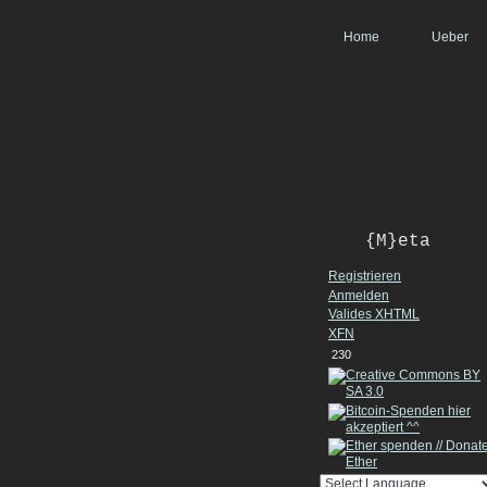
Home
Ueber
{M}eta
Registrieren
Anmelden
Valides
XHTML
XFN
230