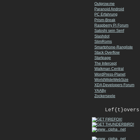
Outgrow.me
Paranoid Android
PC Erfahrung
Prism-Break
Raspberry Pi Forum
Satoshi sein Senf
Slashdot
SlimRoms
Smartphone-Rangliste
Stack Overflow
Startpage
The Intercept
Walkman Central
WordPress-Planet
WorldWideWebSize
XDA Developers Forum
YAABy
Zockerseele
Lef{t}overs