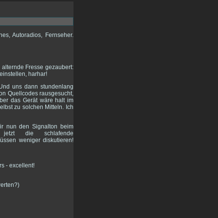
es, Autoradios, Fernseher.
 alternde Fresse gezaubert:
einstellen, harhar!
. Und uns dann stundenlang
von Quellcodes rausgesucht,
ber das Gerät wäre halt im
bst zu solchen Mitteln. Ich
ir nun den Signalton beim
jetzt die schlafende
üssen weniger diskutieren!
werten?)