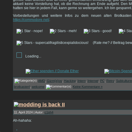
aktuell keine Vorstellung hat, ob die Rechnung am Ende aufgeht. Den Mut
hatten sie hier in jedem Fall, kann gerne so weitergehen. Ich bin gespannt.
Vorbestellungen und weitere Infos zu dem neuen alten Brotkast
https://commodore.net/
.
(Rate me? // Beitrag be
Loading...
AMD
,
Gizm{e}os
,
Hacking
,
Intern
,
Internet
,
PC
,
Retro
,
Subkulture
brotkasten!
,
welcome
Keine Kommentare »
11. April 2024 | Autor:
c1ph4
Ah-hahaha: