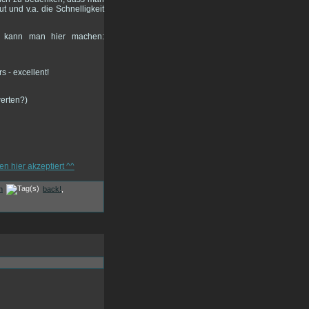
 und v.a. die Schnelligkeit
en kann man hier machen:
werten?)
n
back!
,