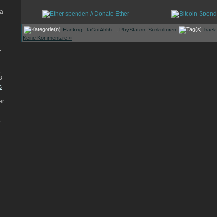
da
Hacking
,
JaGutÄhhh...
,
PlayStation
,
Subkulturen
back
Keine Kommentare »
.
-
3
s
er
”