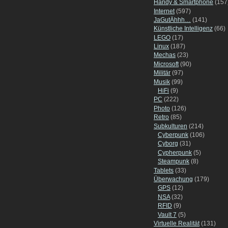
Handy & Smartphone
(157
Internet
(597)
JaGutÄhhh…
(141)
Künstliche Intelligenz
(66)
LEGO
(17)
Linux
(187)
Mechas
(23)
Microsoft
(90)
Militär
(97)
Musik
(99)
HiFi
(9)
PC
(222)
Photo
(126)
Retro
(85)
Subkulturen
(214)
Cyberpunk
(106)
Cyborg
(31)
Cypherpunk
(5)
Steampunk
(8)
Tablets
(33)
Überwachung
(179)
GPS
(12)
NSA
(32)
RFID
(9)
Vault 7
(5)
Virtuelle Realität
(131)