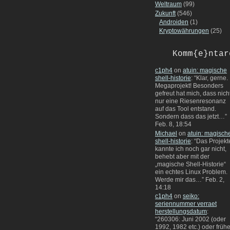
Weltraum
(99)
Zukunft
(546)
Androiden
(1)
Kryptowährungen
(25)
Komm{e}ntar
c1ph4
on
atuin: magische
shell-historie
: “
Klar, gerne.
Megaprojekt! Besonders
gefreut hat mich, dass nich
nur eine Riesenresonanz
auf das Tool entstand.
Sondern dass das jetzt…
”
Feb. 8, 18:54
Michael
on
atuin: magisch
shell-historie
: “
Das Projekt
kannte ich noch gar nicht,
behebt aber mit der
„magische Shell-Historie“
ein echtes Linux Problem.
Werde mir das…
”
Feb. 2,
14:18
c1ph4
on
seiko:
seriennummer verraet
herstellungsdatum
:
“
260306: Juni 2002 (oder
1992, 1982 etc.) oder frühe