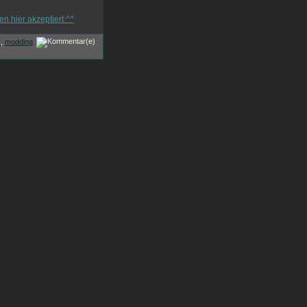
!
,
modding