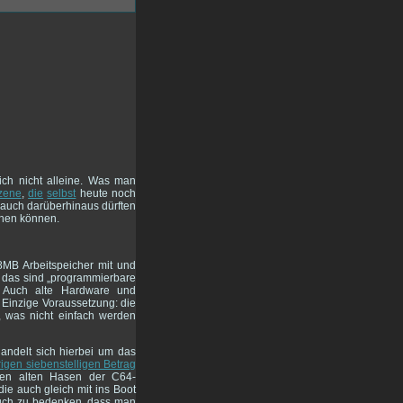
ich nicht alleine. Was man
zene
,
die
selbst
heute noch
 auch darüberhinaus dürften
chen können.
28MB Arbeitspeicher mit und
; das sind „programmierbare
g. Auch alte Hardware und
 Einzige Voraussetzung: die
, was nicht einfach werden
handelt sich hierbei um das
drigen siebenstelligen Betrag
den alten Hasen der C64-
ie auch gleich mit ins Boot
auch zu bedenken, dass man