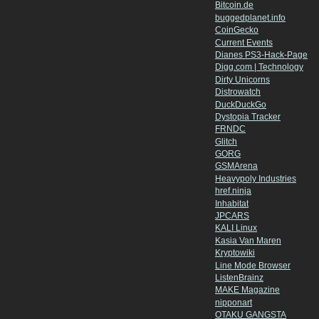
Bitcoin.de
buggedplanet.info
CoinGecko
Current Events
Dianes PS3-Hack-Page
Digg.com | Technology
Dirty Unicorns
Distrowatch
DuckDuckGo
Dystopia Tracker
FRNDC
Glitch
GORG
GSMArena
Heavypoly Industries
href.ninja
Inhabitat
JPCARS
KALI Linux
Kasia Van Maren
Kryptowiki
Line Mode Browser
ListenBrainz
MAKE Magazine
nipponart
OTAKU GANGSTA