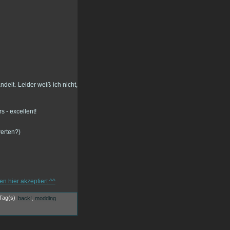
delt. Leider weiß ich nicht,
werten?)
back!
,
modding