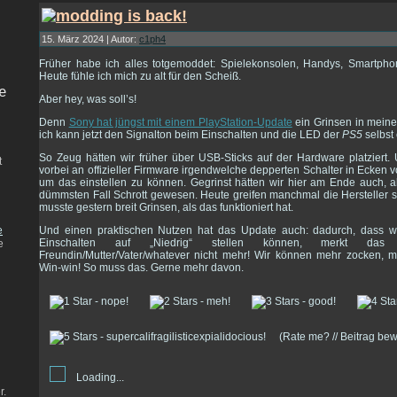
15. März 2024 | Autor:
c1ph4
Früher habe ich alles totgemoddet: Spielekonsolen, Handys, Smartphon
Heute fühle ich mich zu alt für den Scheiß.
e
Aber hey, was soll’s!
Denn
Sony hat jüngst mit einem PlayStation-Update
ein Grinsen in meine
ich kann jetzt den Signalton beim Einschalten und die LED der
PS5
selbst 
So Zeug hätten wir früher über USB-Sticks auf der Hardware platziert
t
vorbei an offizieller Firmware irgendwelche depperten Schalter in Ecken 
um das einstellen zu können. Gegrinst hätten wir hier am Ende auch, a
dümmsten Fall Schrott gewesen. Heute greifen manchmal die Hersteller sel
musste gestern breit Grinsen, als das funktioniert hat.
e
Und einen praktischen Nutzen hat das Update auch: dadurch, dass w
Einschalten auf „Niedrig“ stellen können, merkt das 
e
Freundin/Mutter/Vater/whatever nicht mehr! Wir können mehr zocken, m
Win-win! So muss das. Gerne mehr davon.
(Rate me? // Beitrag be
Loading...
r.