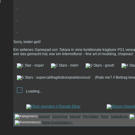
)
Sorry, leider geil!
Ein seltenes Gamepad von
Takara
in eine funktionale tragbare PS1 verwan
wer das gemacht hat, war ein Internetfund – fine art of modding, chapeau!
(Rate me? // Beitrag be
Loading...
Artwork
,
Gizm{e}os
,
Internet
,
PlayStation
,
Retro
,
Subkulturen
Keine Kommentare »