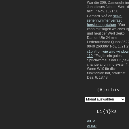
War die 306. Damenuhr im
Juni dieses Jahres. Wert: 
hilft…
”
Nov. 1, 21:50
Gerhard Noé
on
seiko:
seriennummer verraet
herstellungsdatum
: “
Wer
kann mir sagen welches Bj
und heutiger Wert Seiko
Damen Uhr 24 mm
Lederarmband Quarz 8522
0040 260306
”
Nov. 1, 21:2
c1ph4
on
wie wird window
11?
: “
Es gibt ein gutes
Sprichwort aus der IT: „nev
change a running system“.
Wenn W10 für dich
funktioniert hat, brauchst…
Dez. 6, 18:48
{A}rchiv
Li{n}ks
AICP
AOKP