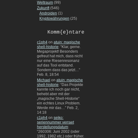
Weltraum
(99)
Zukunft
(546)
Androiden
(1)
Kryptowährungen
(25)
Komm{e}ntare
c1ph4
on
atuin: magische
shell-historie
: “
Klar, gerne.
Megaprojekt! Besonders
gefreut hat mich, dass nicht
nur eine Riesenresonanz
auf das Tool entstand.
Sondern dass das jetzt…
”
Feb. 8, 18:54
Michael
on
atuin: magische
shell-historie
: “
Das Projekte
kannte ich noch gar nicht,
behebt aber mit der
„magische Shell-Historie“
ein echtes Linux Problem.
Werde mir das…
”
Feb. 2,
14:18
c1ph4
on
seiko:
seriennummer verraet
herstellungsdatum
:
“
260306: Juni 2002 (oder
1992, 1982 etc.) oder früher.