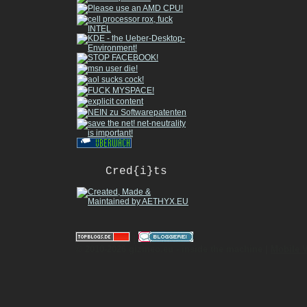
Cred{i}ts
|
© 2010-2026 gizmeo.eu - inside the machine |
Mobile 