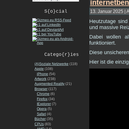
13. Januar 2025 | 
S{o}cial
Heutzutage sind
und massive Reiz
Dabei wollen al
funktioniert.
Diese unsicheren
Catego{r}ies
Hier ist die einzi
(A)Soziale Netzwerke
(118)
Apple
(108)
iPhone
(54)
Artwork
(238)
Augmented Reality
(21)
Browser
(117)
Chrome
(6)
Firefox
(34)
IExplorer
(7)
Opera
(5)
Safari
(4)
Bücher
(35)
CPUs
(83)
AMD
(14)