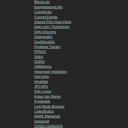
Bitcoin.de
buggedplanet.info
CoinGecko
Current Events
Dianes PS3-Hack-Page
Digg.com | Technology
Dirty Unicorns
Distrowatch
DuckDuckGo
Dystopia Tracker
FRNDC
Glitch
GORG
GSMArena
Heavypoly Industries
href.ninja
Inhabitat
JPCARS
KALI Linux
Kasia Van Maren
Kryptowiki
Line Mode Browser
ListenBrainz
MAKE Magazine
nipponart
OTAKU GANGSTA