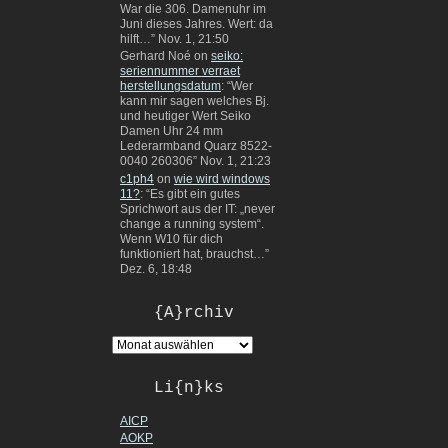
War die 306. Damenuhr im
Juni dieses Jahres. Wert: da
hilft…
”
Nov. 1, 21:50
Gerhard Noé
on
seiko:
seriennummer verraet
herstellungsdatum
: “
Wer
kann mir sagen welches Bj.
und heutiger Wert Seiko
Damen Uhr 24 mm
Lederarmband Quarz 8522-
0040 260306
”
Nov. 1, 21:23
c1ph4
on
wie wird windows
11?
: “
Es gibt ein gutes
Sprichwort aus der IT: „never
change a running system“.
Wenn W10 für dich
funktioniert hat, brauchst…
”
Dez. 6, 18:48
{A}rchiv
Li{n}ks
AICP
AOKP