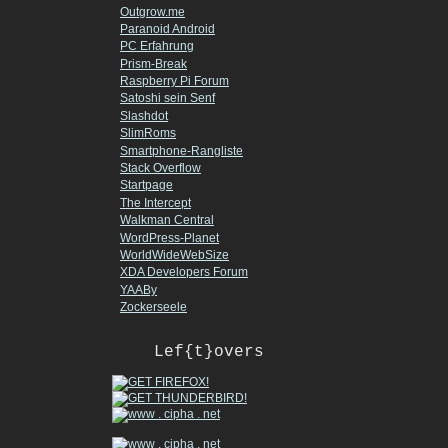
Outgrow.me
Paranoid Android
PC Erfahrung
Prism-Break
Raspberry Pi Forum
Satoshi sein Senf
Slashdot
SlimRoms
Smartphone-Rangliste
Stack Overflow
Startpage
The Intercept
Walkman Central
WordPress-Planet
WorldWideWebSize
XDA Developers Forum
YAABy
Zockerseele
Lef{t}overs