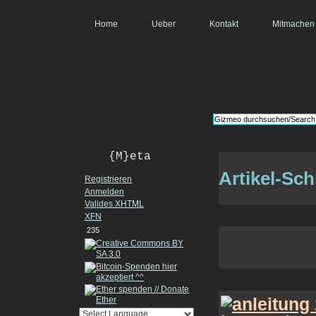
Home
Ueber
Kontakt
Mitmachen
{M}eta
Artikel-Sch
Registrieren
Anmelden
Valides
XHTML
XFN
235