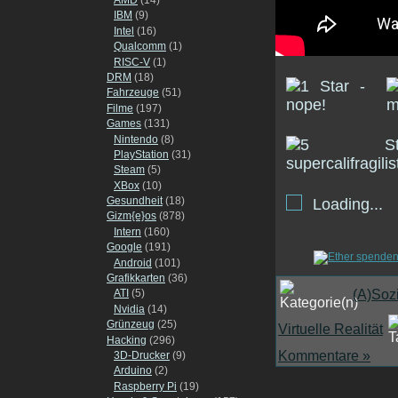
IBM
(9)
Intel
(16)
Qualcomm
(1)
RISC-V
(1)
DRM
(18)
Fahrzeuge
(51)
Filme
(197)
Games
(131)
Nintendo
(8)
PlayStation
(31)
Steam
(5)
XBox
(10)
Gesundheit
(18)
Loading...
Gizm{e}os
(878)
Intern
(160)
Google
(191)
Android
(101)
Grafikkarten
(36)
(A)Soz
ATI
(5)
Nvidia
(14)
Grünzeug
(25)
Virtuelle Realität
Hacking
(296)
Kommentare »
3D-Drucker
(9)
Arduino
(2)
Raspberry Pi
(19)