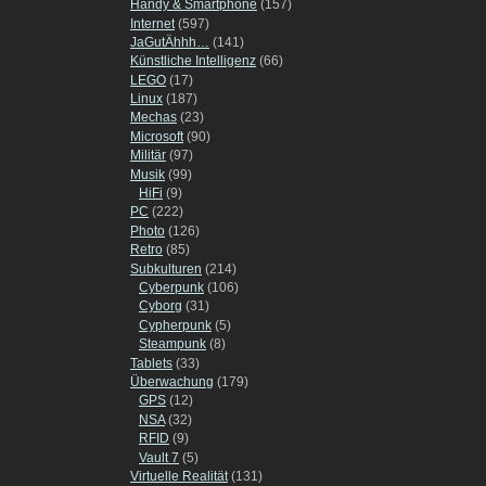
Handy & Smartphone
(157)
Internet
(597)
JaGutÄhhh…
(141)
Künstliche Intelligenz
(66)
LEGO
(17)
Linux
(187)
Mechas
(23)
Microsoft
(90)
Militär
(97)
Musik
(99)
HiFi
(9)
PC
(222)
Photo
(126)
Retro
(85)
Subkulturen
(214)
Cyberpunk
(106)
Cyborg
(31)
Cypherpunk
(5)
Steampunk
(8)
Tablets
(33)
Überwachung
(179)
GPS
(12)
NSA
(32)
RFID
(9)
Vault 7
(5)
Virtuelle Realität
(131)