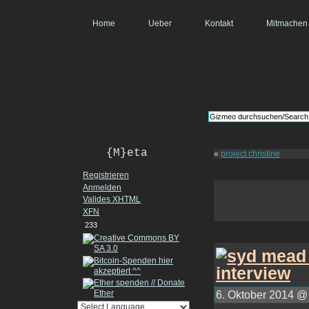
Home
Ueber
Kontakt
Mitmachen
{M}eta
«
project christine
Registrieren
Anmelden
Valides
XHTML
XFN
233
6. Oktober 2014 @ 