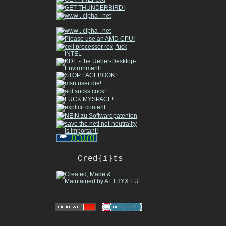
Cred{i}ts
|
© 2010-2026 gizmeo.eu - inside the machine |
Mobile 