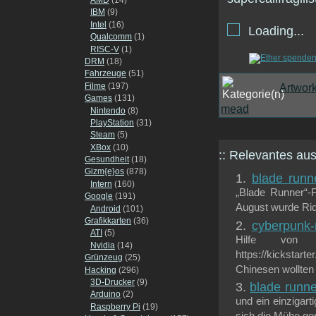
IBM
(9)
Intel
(16)
Loading...
Qualcomm
(1)
RISC-V
(1)
DRM
(18)
Fahrzeuge
(51)
Filme
(197)
Artwor
Games
(131)
mead
Nintendo
(8)
PlayStation
(31)
Steam
(5)
XBox
(10)
:: Relevantes a
Gesundheit
(18)
Gizm{e}os
(878)
blade runn
Intern
(160)
„Blade Runner“-F
Google
(191)
August wurde Ridl
Android
(101)
Grafikkarten
(36)
cyberpunk-
ATI
(5)
Hilfe von 
Nvidia
(14)
https://kickstart
Grünzeug
(25)
Chinesen wollten
Hacking
(296)
3D-Drucker
(9)
blade runne
Arduino
(2)
und ein einzigar
Raspberry Pi
(19)