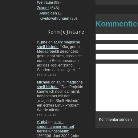
Weltraum
(99)
Zukunft
(546)
Androiden
(1)
Kryptowährungen
(25)
Kommentie
Komm{e}ntare
c1ph4
on
atuin: magische
shell-historie
: “
Klar, gerne.
Megaprojekt! Besonders
gefreut hat mich, dass nicht
nur eine Riesenresonanz
auf das Tool entstand.
Sondern dass das jetzt…
”
Feb. 8, 18:54
Michael
on
atuin: magische
shell-historie
: “
Das Projekte
kannte ich noch gar nicht,
behebt aber mit der
„magische Shell-Historie“
ein echtes Linux Problem.
Werde mir das…
”
Feb. 2, 14:18
c1ph4
on
seiko:
seriennummer verraet
herstellungsdatum
:
“
260306: Juni 2002 (oder