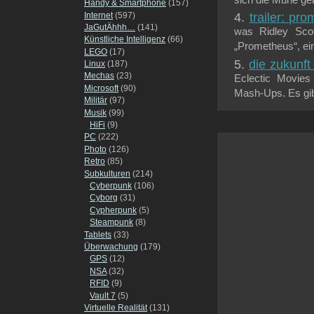
sich die Mühe gem
Handy & Smartphone
(157)
Internet
(597)
trailer: pr
JaGutÄhhh…
(141)
was Ridley Scot
Künstliche Intelligenz
(66)
„Prometheus“, ein
LEGO
(17)
die zukunft
Linux
(187)
Mechas
(23)
Eclectic Movies
Microsoft
(90)
Mash-Ups. Es gibt
Militär
(97)
Musik
(99)
HiFi
(9)
PC
(222)
Photo
(126)
Retro
(85)
Subkulturen
(214)
Cyberpunk
(106)
Cyborg
(31)
Cypherpunk
(5)
Steampunk
(8)
Tablets
(33)
Überwachung
(179)
GPS
(12)
NSA
(32)
RFID
(9)
Vault 7
(5)
Virtuelle Realität
(131)