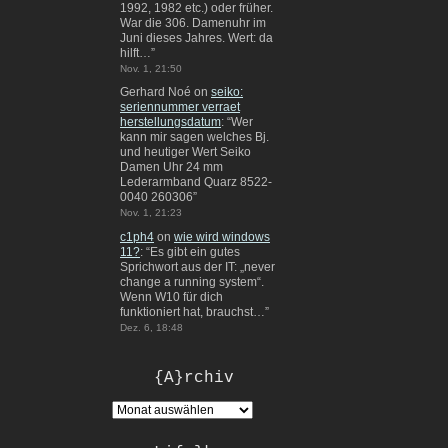
1992, 1982 etc.) oder früher.
War die 306. Damenuhr im
Juni dieses Jahres. Wert: da
hilft…
”
Nov. 1, 21:50
Gerhard Noé
on
seiko:
seriennummer verraet
herstellungsdatum
: “
Wer
kann mir sagen welches Bj.
und heutiger Wert Seiko
Damen Uhr 24 mm
Lederarmband Quarz 8522-
0040 260306
”
Nov. 1, 21:23
c1ph4
on
wie wird windows
11?
: “
Es gibt ein gutes
Sprichwort aus der IT: „never
change a running system“.
Wenn W10 für dich
funktioniert hat, brauchst…
”
Dez. 6, 18:48
{A}rchiv