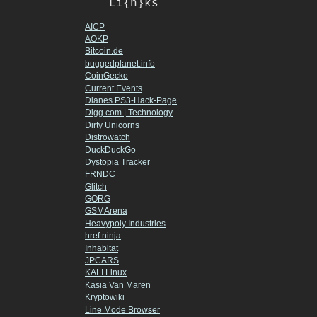
Li{n}ks
AICP
AOKP
Bitcoin.de
buggedplanet.info
CoinGecko
Current Events
Dianes PS3-Hack-Page
Digg.com | Technology
Dirty Unicorns
Distrowatch
DuckDuckGo
Dystopia Tracker
FRNDC
Glitch
GORG
GSMArena
Heavypoly Industries
href.ninja
Inhabitat
JPCARS
KALI Linux
Kasia Van Maren
Kryptowiki
Line Mode Browser