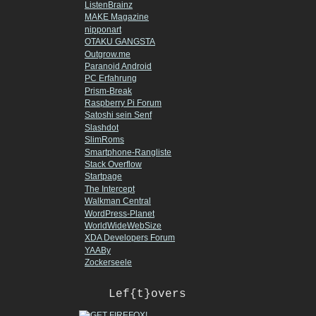
ListenBrainz
MAKE Magazine
nipponart
OTAKU GANGSTA
Outgrow.me
Paranoid Android
PC Erfahrung
Prism-Break
Raspberry Pi Forum
Satoshi sein Senf
Slashdot
SlimRoms
Smartphone-Rangliste
Stack Overflow
Startpage
The Intercept
Walkman Central
WordPress-Planet
WorldWideWebSize
XDA Developers Forum
YAABy
Zockerseele
Lef{t}overs