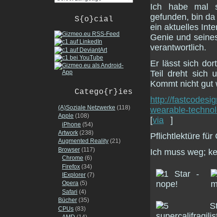
Ich habe mal 
gefunden, bin da
S{o}cial
ein aktuelles In
Genie und seine
verantwortlich.
Er lässt sich do
Teil dreht sich
Kommt nicht gut 
Catego{r}ies
http://fastcodes
(A)Soziale Netzwerke
(118)
wearable-technol
Apple
(108)
[
via
]
iPhone
(54)
Artwork
(238)
Pflichtlektüre f
Augmented Reality
(21)
Browser
(117)
Ich muss weg; ke
Chrome
(6)
Firefox
(34)
IExplorer
(7)
Opera
(5)
Safari
(4)
Bücher
(35)
CPUs
(83)
AMD
(14)