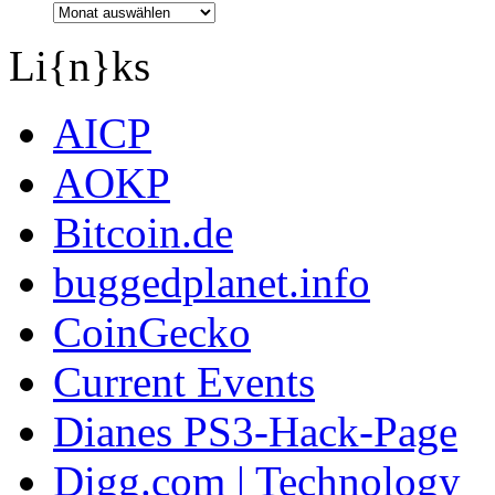
Li{n}ks
AICP
AOKP
Bitcoin.de
buggedplanet.info
CoinGecko
Current Events
Dianes PS3-Hack-Page
Digg.com | Technology