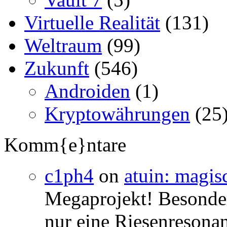
Virtuelle Realität
(131)
Weltraum
(99)
Zukunft
(546)
Androiden
(1)
Kryptowährungen
(25
Komm{e}ntare
c1ph4
on
atuin: magisc
Megaprojekt! Besonders
nur eine Riesenresonan