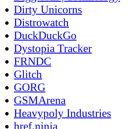
Dirty Unicorns
Distrowatch
DuckDuckGo
Dystopia Tracker
FRNDC
Glitch
GORG
GSMArena
Heavypoly Industries
href.ninja