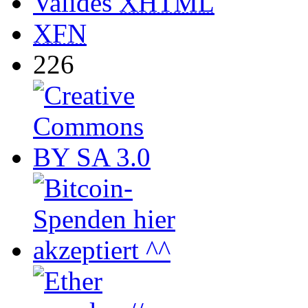
Valides
XHTML
XFN
226