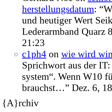
herstellungsdatum
: “
We
und heutiger Wert Se
Lederarmband Quarz 
21:23
c1ph4
on
wie wird wi
Sprichwort aus der IT:
system“. Wenn W10 für 
brauchst…
”
Dez. 6, 1
{A}rchiv