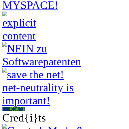
Cred{i}ts