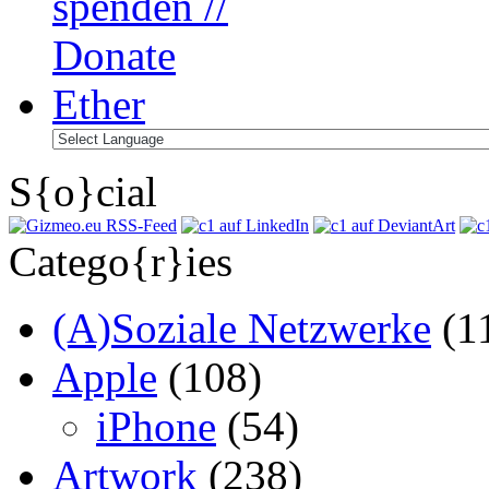
S{o}cial
Catego{r}ies
(A)Soziale Netzwerke
(1
Apple
(108)
iPhone
(54)
Artwork
(238)