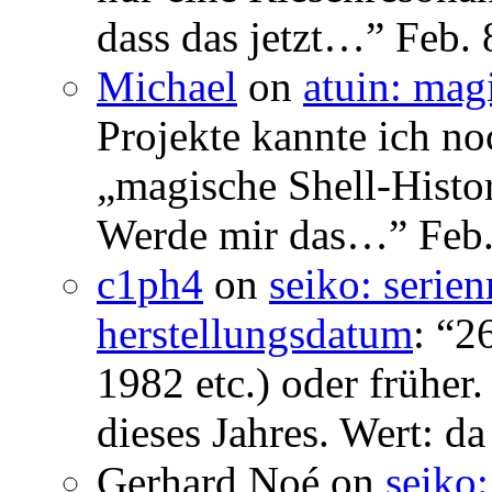
dass das jetzt…
”
Feb. 
Michael
on
atuin: magi
Projekte kannte ich no
„magische Shell-Histor
Werde mir das…
”
Feb.
c1ph4
on
seiko: serie
herstellungsdatum
: “
26
1982 etc.) oder früher
dieses Jahres. Wert: da
Gerhard Noé
on
seiko