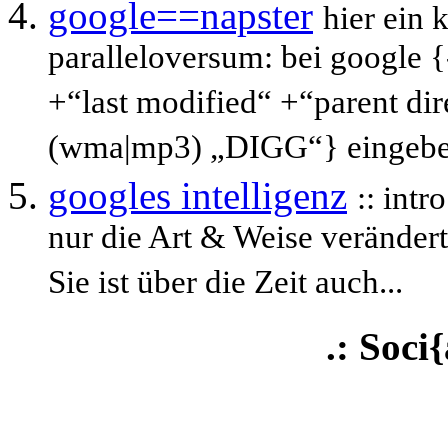
google==napster
hier ein 
paralleloversum: bei google {-
+“last modified“ +“parent dir
(wma|mp3) „DIGG“} eingeben
googles intelligenz
:: int
nur die Art & Weise veränder
Sie ist über die Zeit auch...
.: Soci{