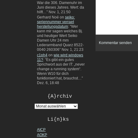
War die 306. Damenuhr im
Juni dieses Jahres. Wert: da
hilft…
”
Nov. 1, 21:50
Gerhard Noé
on
seiko:
seriennummer verraet
herstellungsdatum
: “
Wer
kann mir sagen welches Bj.
und heutiger Wert Seiko
Damen Uhr 24 mm
Lederarmband Quarz 8522-
0040 260306
”
Nov. 1, 21:23
c1ph4
on
wie wird windows
11?
: “
Es gibt ein gutes
Sprichwort aus der IT: „never
change a running system“.
Wenn W10 für dich
funktioniert hat, brauchst…
”
Dez. 6, 18:48
{A}rchiv
Li{n}ks
AICP
AOKP