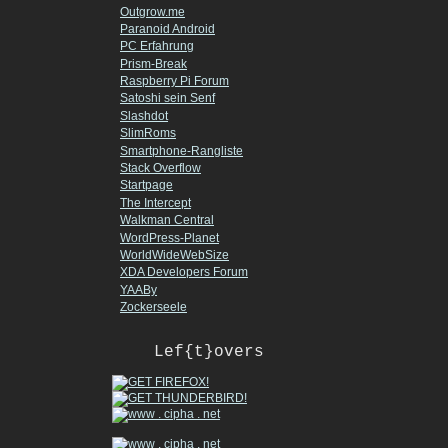
Outgrow.me
Paranoid Android
PC Erfahrung
Prism-Break
Raspberry Pi Forum
Satoshi sein Senf
Slashdot
SlimRoms
Smartphone-Rangliste
Stack Overflow
Startpage
The Intercept
Walkman Central
WordPress-Planet
WorldWideWebSize
XDA Developers Forum
YAABy
Zockerseele
Lef{t}overs