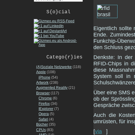
S{o}cial
Eigentlich sollt
Ende. Zumindest
Funkchip-Überwa
den Schluss gezog
Denkste: In der 
Catego{r}ies
RFID-Chips in di
(A)Soziale Netzwerke
(118)
diese Massnahm
Apple
(108)
System soll in 
iPhone
(54)
Schulschwänzere
Artwork
(238)
Augmented Reality
(21)
Über eine SMS er
Browser
(117)
ob der Sprösslin
Chrome
(6)
Firefox
(34)
Gespräche zwisch
IExplorer
(7)
Opera
(5)
Auch die Kosten
Safari
(4)
umrüsten, für in
Bücher
(35)
CPUs
(83)
[
via
]
AMD
(14)