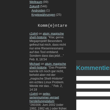
Weltraum
(99)
Zukunft
(546)
Androiden
(1)
Kryptowährungen
(25)
Komm{e}ntare
c1ph4
on
atuin: magische
shell-historie
: “
Klar, gerne.
Megaprojekt! Besonders
gefreut hat mich, dass nicht
nur eine Riesenresonanz
auf das Tool entstand.
Sondern dass das jetzt…
”
Feb. 8, 18:54
Michael
on
atuin: magische
Kommentie
shell-historie
: “
Das Projekte
kannte ich noch gar nicht,
behebt aber mit der
„magische Shell-Historie“
ein echtes Linux Problem.
Werde mir das…
”
Feb. 2,
14:18
c1ph4
on
seiko:
seriennummer verraet
herstellungsdatum
:
“
260306: Juni 2002 (oder
1992, 1982 etc.) oder früher.