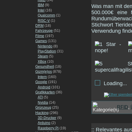
IBM
(9)
Was man mit dem 
Intel
(16)
500.000€ eine 
Qualcomm
(1)
Rundumüberwachu
RISC-V
(1)
Stichwort Tieride
DRM
(18)
Verwendung find
Fahrzeuge
(51)
Filme
(197)
Games
(131)
Nintendo
(8)
PlayStation
(31)
Steam
(5)
XBox
(10)
Gesundheit
(18)
Gizm{e}os
(878)
Intern
(160)
Google
(191)
Loading...
Android
(101)
Grafikkarten
(36)
ATI
(5)
Nvidia
(14)
RFID
,
Grünzeug
(25)
Hacking
(296)
3D-Drucker
(9)
Arduino
(2)
Raspberry Pi
(19)
:: Relevantes a