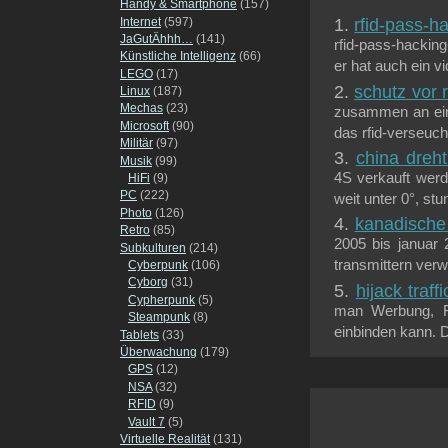
Handy & Smartphone
(157)
Internet
(597)
rfid-pass-h
JaGutÄhhh…
(141)
rfid-pass-hackin
Künstliche Intelligenz
(66)
er hat auch ein vi
LEGO
(17)
schutz vor r
Linux
(187)
Mechas
(23)
zusammen an einer
Microsoft
(90)
das rfid-verseucht
Militär
(97)
china dreh
Musik
(99)
4S verkauft werd
HiFi
(9)
PC
(222)
weit unter 0°, st
Photo
(126)
kanadisch
Retro
(85)
2005 bis januar 
Subkulturen
(214)
transmittern ver
Cyberpunk
(106)
Cyborg
(31)
hijack traff
Cypherpunk
(5)
man Werbung, Fi
Steampunk
(8)
einbinden kann. 
Tablets
(33)
Überwachung
(179)
GPS
(12)
NSA
(32)
RFID
(9)
Vault 7
(5)
Virtuelle Realität
(131)