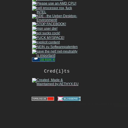
Cred{i}ts
|
© 2010-2026 gizmeo.eu - inside the machine |
Mobile 