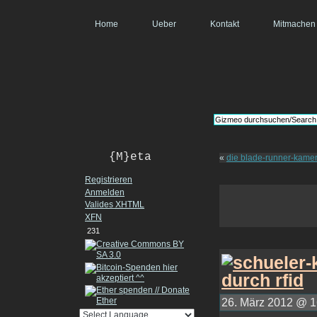
Home
Ueber
Kontakt
Mitmachen
{M}eta
«
die blade-runner-kame
Registrieren
Anmelden
Valides
XHTML
XFN
231
26. März 2012 @ 16