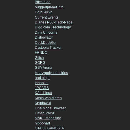
Bitcoin.de
buggedplanet.info
CoinGecko
Current Events
Dianes PS3-Hack-Page
Digg.com | Technology
Dirty Unicorns
Distrowatch
DuckDuckGo
Dystopia Tracker
FRNDC
Glitch
GORG
GSMArena
Heavypoly Industries
href.ninja
Inhabitat
JPCARS
KALI Linux
Kasia Van Maren
Kryptowiki
Line Mode Browser
ListenBrainz
MAKE Magazine
nipponart
OTAKU GANGSTA