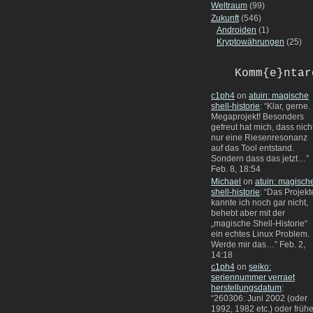
Weltraum
(99)
Zukunft
(546)
Androiden
(1)
Kryptowährungen
(25)
Komm{e}ntar
c1ph4
on
atuin: magische
shell-historie
: “
Klar, gerne.
Megaprojekt! Besonders
gefreut hat mich, dass nich
nur eine Riesenresonanz
auf das Tool entstand.
Sondern dass das jetzt…
”
Feb. 8, 18:54
Michael
on
atuin: magisch
shell-historie
: “
Das Projekt
kannte ich noch gar nicht,
behebt aber mit der
„magische Shell-Historie“
ein echtes Linux Problem.
Werde mir das…
”
Feb. 2,
14:18
c1ph4
on
seiko:
seriennummer verraet
herstellungsdatum
:
“
260306: Juni 2002 (oder
1992, 1982 etc.) oder frühe