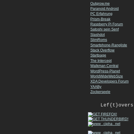
Outgrow.me
Paranoid Android
PC Erfahrung
Prism-Break
Raspberry Pi Forum
Satoshi sein Senf
Slashdot
SlimRoms
Smartphone-Rangliste
Stack Overflow
Startpage
The Intercept
Walkman Central
WordPress-Planet
WorldWideWebSize
XDA Developers Forum
YAABy
Zockerseele
Lef{t}overs