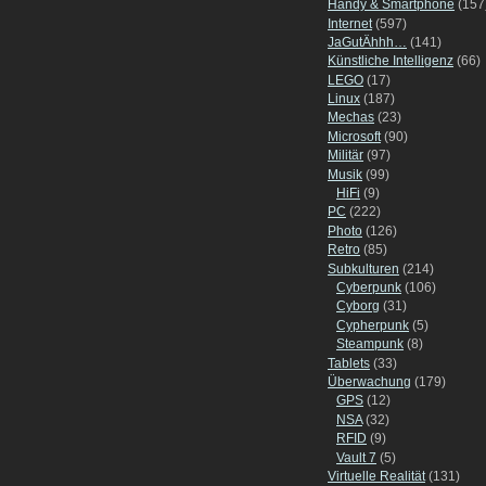
Handy & Smartphone
(157
Internet
(597)
JaGutÄhhh…
(141)
Künstliche Intelligenz
(66)
LEGO
(17)
Linux
(187)
Mechas
(23)
Microsoft
(90)
Militär
(97)
Musik
(99)
HiFi
(9)
PC
(222)
Photo
(126)
Retro
(85)
Subkulturen
(214)
Cyberpunk
(106)
Cyborg
(31)
Cypherpunk
(5)
Steampunk
(8)
Tablets
(33)
Überwachung
(179)
GPS
(12)
NSA
(32)
RFID
(9)
Vault 7
(5)
Virtuelle Realität
(131)