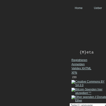
Home
Ueber
{M}eta
Registrieren
Anmelden
Valides
XHTML
XFN
233