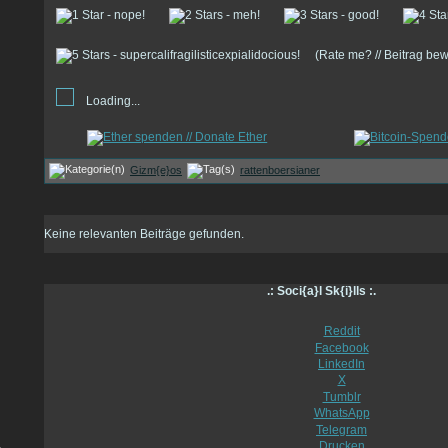
(Rate me? // Beitrag be
Loading...
Gizm{e}os
rattenboersianer
Keine relevanten Beiträge gefunden.
.: Soci{a}l Sk{i}lls :.
Reddit
Facebook
LinkedIn
X
Tumblr
WhatsApp
Telegram
Drucken