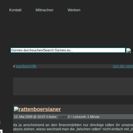
Kontakt
Mitmachen
Werben
«
wardenclyffe
von der ver
13. Mai 2009 @ 16:07 // Autor:
c1ph4
// ~ Lesezeit: 1 Minute
da ja anscheinend an den finanzmärkten nur dreckige ratten ihr unwese
abyss ziehen, wieso wechselt man die „falschen ratten“ nicht einfach mit „r