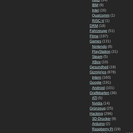
IBM
(9)
Intel
(16)
Qualcomm
(1)
RISC-V
(1)
DRM
(18)
Fahrzeuge
(51)
Filme
(197)
Games
(131)
Nintendo
(8)
PlayStation
(31)
Steam
(5)
XBox
(10)
Gesundheit
(18)
Gizm{e}os
(878)
Intern
(160)
Google
(191)
Android
(101)
Grafikkarten
(36)
ATI
(5)
Nvidia
(14)
Grünzeug
(25)
Hacking
(296)
3D-Drucker
(9)
Arduino
(2)
Raspberry Pi
(19)