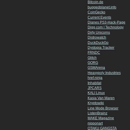
Bitcoin.de
buggedplanet.info
CoinGecko
Current Events
Dianes PS3-Hack-Page
Digg.com | Technology
Dirty Unicorns
Distrowatch
DuckDuckGo
Dystopia Tracker
FRNDC
Glitch
GORG
GSMArena
Heavypoly Industries
href.ninja
Inhabitat
JPCARS
KALI Linux
Kasia Van Maren
Kryptowiki
Line Mode Browser
ListenBrainz
MAKE Magazine
nipponart
OTAKU GANGSTA