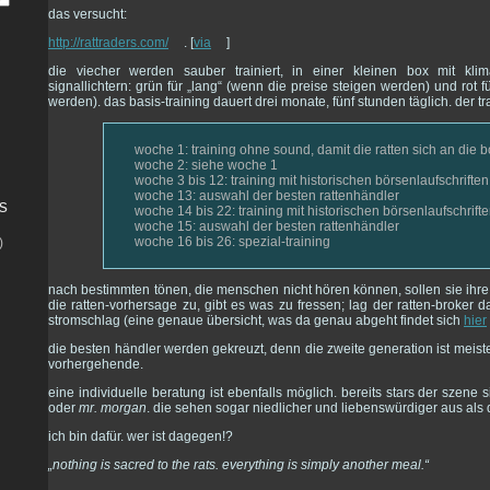
das versucht:
http://rattraders.com/
. [
via
]
die viecher werden sauber trainiert, in einer kleinen box mit kl
signallichtern: grün für „lang“ (wenn die preise steigen werden) und rot f
werden). das basis-training dauert drei monate, fünf stunden täglich. der tr
woche 1: training ohne sound, damit die ratten sich an die
woche 2: siehe woche 1
woche 3 bis 12: training mit historischen börsenlaufschriften
woche 13: auswahl der besten rattenhändler
s
woche 14 bis 22: training mit historischen börsenlaufschrift
woche 15: auswahl der besten rattenhändler
woche 16 bis 26: spezial-training
)
nach bestimmten tönen, die menschen nicht hören können, sollen sie ihre 
die ratten-vorhersage zu, gibt es was zu fressen; lag der ratten-broker 
stromschlag (eine genaue übersicht, was da genau abgeht findet sich
hier
die besten händler werden gekreuzt, denn die zweite generation ist meiste
vorhergehende.
eine individuelle beratung ist ebenfalls möglich. bereits stars der szene 
oder
mr. morgan
. die sehen sogar niedlicher und liebenswürdiger aus als
ich bin dafür. wer ist dagegen!?
„nothing is sacred to the rats. everything is simply another meal.“