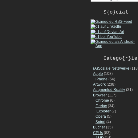
S{o}cial
Catego{r}ie
(A)Soziale Netzwerke
(118
Apple
(108)
iPhone
(54)
Artwork
(238)
Augmented Reality
(21)
Browser
(117)
Chrome
(6)
Firefox
(34)
IExplorer
(7)
Opera
(5)
Safari
(4)
Bücher
(35)
CPUs
(83)
AMD
(14)