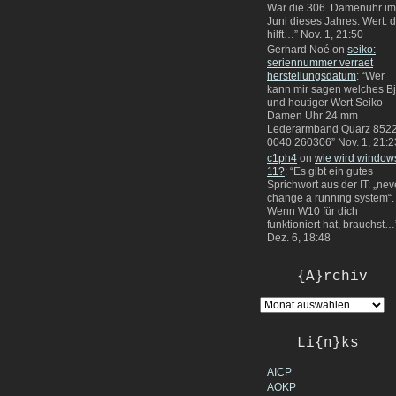
War die 306. Damenuhr im
Juni dieses Jahres. Wert: 
hilft…
”
Nov. 1, 21:50
Gerhard Noé
on
seiko:
seriennummer verraet
herstellungsdatum
: “
Wer
kann mir sagen welches Bj
und heutiger Wert Seiko
Damen Uhr 24 mm
Lederarmband Quarz 8522
0040 260306
”
Nov. 1, 21:2
c1ph4
on
wie wird window
11?
: “
Es gibt ein gutes
Sprichwort aus der IT: „nev
change a running system“.
Wenn W10 für dich
funktioniert hat, brauchst…
Dez. 6, 18:48
{A}rchiv
Li{n}ks
AICP
AOKP