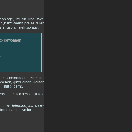
imaanlage, musik und zwei
ür „kurz“ (wenn preise fallen
ainingsplan sieht so aus:
 box gewöhnen
en
entscheidungen treffen. traf
daneben, gibts einen kleinen
mit bildern).
ns einen tick besser als die
sind
mr. lehmann, ms. coutts
 deren namensvetter.