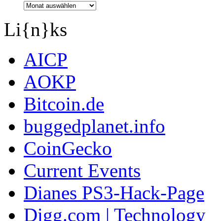
Li{n}ks
AICP
AOKP
Bitcoin.de
buggedplanet.info
CoinGecko
Current Events
Dianes PS3-Hack-Page
Digg.com | Technology