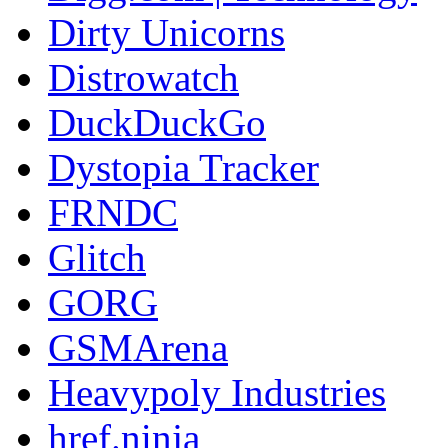
Dirty Unicorns
Distrowatch
DuckDuckGo
Dystopia Tracker
FRNDC
Glitch
GORG
GSMArena
Heavypoly Industries
href.ninja