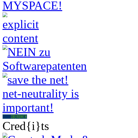
Cred{i}ts