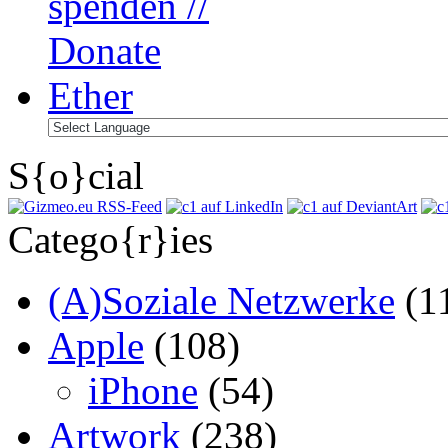
S{o}cial
Catego{r}ies
(A)Soziale Netzwerke
(1
Apple
(108)
iPhone
(54)
Artwork
(238)