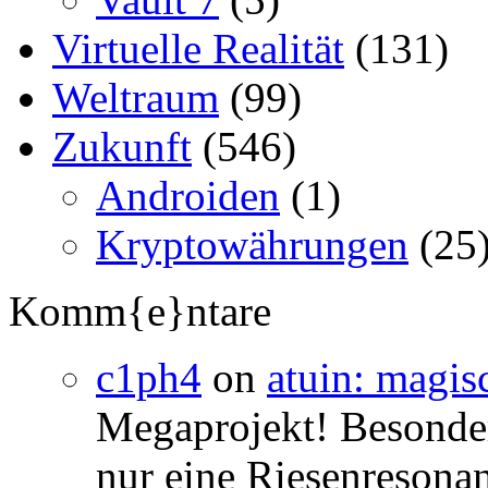
Virtuelle Realität
(131)
Weltraum
(99)
Zukunft
(546)
Androiden
(1)
Kryptowährungen
(25
Komm{e}ntare
c1ph4
on
atuin: magisc
Megaprojekt! Besonders
nur eine Riesenresonan