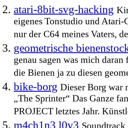
atari-8bit-svg-hacking
Ki
eigenes Tonstudio und Atari-
nur der C64 meines Vaters, den
geometrische bienenstoc
genau sagen was mich daran f
die Bienen ja zu diesen geo
bike-borg
Dieser Borg war 
„The Sprinter“ Das Ganze fa
PROJECT letztes Jahr. Künstl
m4ch1n3 l0v3
Soundtrack