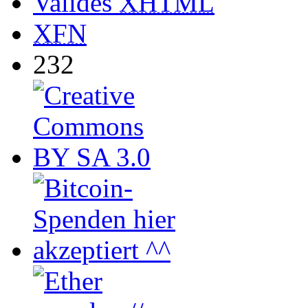
Valides
XHTML
XFN
232