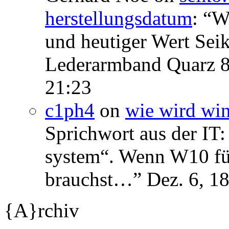
herstellungsdatum
: “
We
und heutiger Wert Se
Lederarmband Quarz 
21:23
c1ph4
on
wie wird wi
Sprichwort aus der IT:
system“. Wenn W10 für 
brauchst…
”
Dez. 6, 1
{A}rchiv