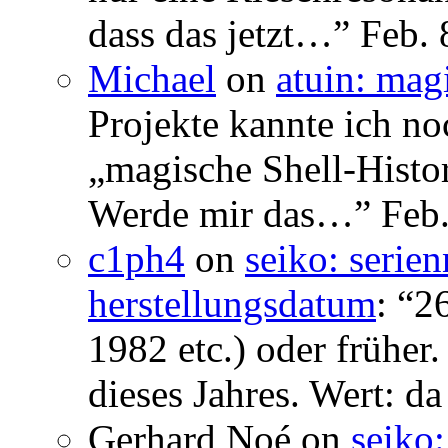
dass das jetzt…
”
Feb. 
Michael
on
atuin: magi
Projekte kannte ich no
„magische Shell-Histor
Werde mir das…
”
Feb.
c1ph4
on
seiko: serie
herstellungsdatum
: “
26
1982 etc.) oder früher
dieses Jahres. Wert: da
Gerhard Noé
on
seiko