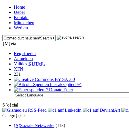
Home
Ueber
Kontakt
Mitmachen
Werben
{M}eta
Registrieren
Anmelden
Valides
XHTML
XFN
231
S{o}cial
Catego{r}ies
(A)Soziale Netzwerke
(118)