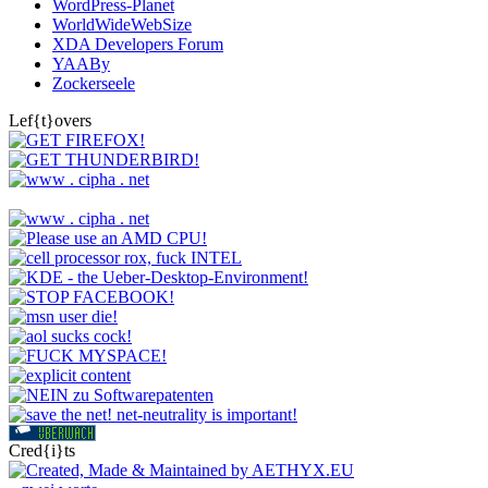
WordPress-Planet
WorldWideWebSize
XDA Developers Forum
YAABy
Zockerseele
Lef{t}overs
Cred{i}ts