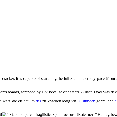
r. It is capable of searching the full 8-character keyspace (from a 64
form boards, scrapped by GV because of defects. A useful tool was devel
h wart. die eff hat um
des
zu knacken lediglich
56 stunden
gebraucht,
h
(Rate me? // Beitrag bew