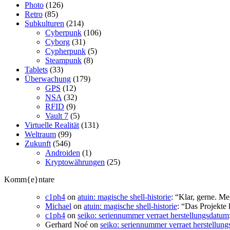
Photo
(126)
Retro
(85)
Subkulturen
(214)
Cyberpunk
(106)
Cyborg
(31)
Cypherpunk
(5)
Steampunk
(8)
Tablets
(33)
Überwachung
(179)
GPS
(12)
NSA
(32)
RFID
(9)
Vault 7
(5)
Virtuelle Realität
(131)
Weltraum
(99)
Zukunft
(546)
Androiden
(1)
Kryptowährungen
(25)
Komm{e}ntare
c1ph4
on
atuin: magische shell-historie
: “
Klar, gerne. Me
Michael
on
atuin: magische shell-historie
: “
Das Projekte 
c1ph4
on
seiko: seriennummer verraet herstellungsdatum
Gerhard Noé
on
seiko: seriennummer verraet herstellun