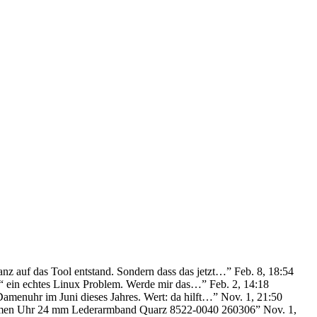
anz auf das Tool entstand. Sondern dass das jetzt…
”
Feb. 8, 18:54
ie“ ein echtes Linux Problem. Werde mir das…
”
Feb. 2, 14:18
Damenuhr im Juni dieses Jahres. Wert: da hilft…
”
Nov. 1, 21:50
Damen Uhr 24 mm Lederarmband Quarz 8522-0040 260306
”
Nov. 1,