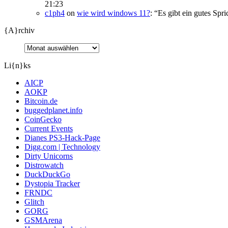
21:23
c1ph4
on
wie wird windows 11?
: “
Es gibt ein gutes Spr
{A}rchiv
Li{n}ks
AICP
AOKP
Bitcoin.de
buggedplanet.info
CoinGecko
Current Events
Dianes PS3-Hack-Page
Digg.com | Technology
Dirty Unicorns
Distrowatch
DuckDuckGo
Dystopia Tracker
FRNDC
Glitch
GORG
GSMArena