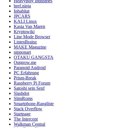
Heavypoly Industries
href.ninja
Inhabitat
JPCARS
KALI Linux
Kasia Van Maren
Kryptowiki
Line Mode Browser
ListenBrainz
MAKE Magazine
nipponart
OTAKU GANGSTA
Outgrow.me
Paranoid Android
PC Erfahrung
Prism-Break
Raspberry Pi Forum
Satoshi sein Senf
Slashdot
SlimRoms
Smartphone-Rangliste
Stack Overflow
Startpage
The Intercept
Walkman Central