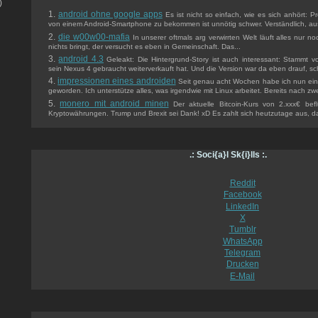
)
android ohne google apps
Es ist nicht so einfach, wie es sich anhört:
von einem Android-Smartphone zu bekommen ist unnötig schwer. Verständlich, aus 
die w00w00-mafia
In unserer oftmals arg verwirrten Welt läuft alles nur n
nichts bringt, der versucht es eben in Gemeinschaft. Das...
android 4.3
Geleakt: Die Hintergrund-Story ist auch interessant: Stammt v
sein Nexus 4 gebraucht weiterverkauft hat. Und die Version war da eben drauf, sch
impressionen eines androiden
Seit genau acht Wochen habe ich nun ein 
geworden. Ich unterstütze alles, was irgendwie mit Linux arbeitet. Bereits nach zwe
monero mit android minen
Der aktuelle Bitcoin-Kurs von 2.xxx€ befl
Kryptowährungen. Trump und Brexit sei Dank! xD Es zahlt sich heutzutage aus, da
.: Soci{a}l Sk{i}lls :.
Reddit
Facebook
LinkedIn
X
Tumblr
WhatsApp
Telegram
Drucken
E-Mail