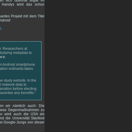
man sich optional sogar im
nd Handys wird das schon
santes Projekt mit dem Titel
ndroid
:
a
.
y
. Researchers at
studying metadata to
nce
.
 An Android smartphone
ation ordinarily takes
he study website. In the
l network data to
anation before electing
guarantee any benefits.“
fen wir nämlich auch: Die
uch was Gegenmaßnahmen zu
 so wird auch die USA als
nd die Universität Stanford
wei Google-Jungs von dieser