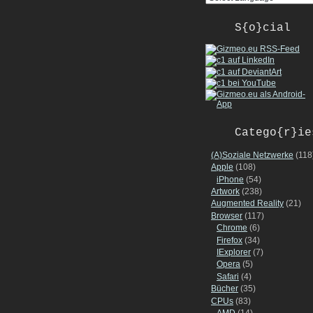
S{o}cial
Catego{r}ie
(A)Soziale Netzwerke
(118
Apple
(108)
iPhone
(54)
Artwork
(238)
Augmented Reality
(21)
Browser
(117)
Chrome
(6)
Firefox
(34)
IExplorer
(7)
Opera
(5)
Safari
(4)
Bücher
(35)
CPUs
(83)
AMD
(14)