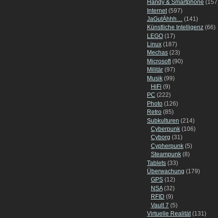
Handy & Smartphone
(157
Internet
(597)
JaGutÄhhh…
(141)
Künstliche Intelligenz
(66)
LEGO
(17)
Linux
(187)
Mechas
(23)
Microsoft
(90)
Militär
(97)
Musik
(99)
HiFi
(9)
PC
(222)
Photo
(126)
Retro
(85)
Subkulturen
(214)
Cyberpunk
(106)
Cyborg
(31)
Cypherpunk
(5)
Steampunk
(8)
Tablets
(33)
Überwachung
(179)
GPS
(12)
NSA
(32)
RFID
(9)
Vault 7
(5)
Virtuelle Realität
(131)