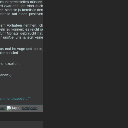
count bereitstellen müssen.
 zwar erläutert. Aber auch
, sind sie ja bereits in den
rantie auf einen positiven
diesem Vorhaben nehmen. Ich
eln zu können; es reicht ja
fünf Monate gebraucht hat,
 uns/bei uns ja jetzt keine
das mal im Auge und poste,
ier passiert.
werten?)
hung
metaphone