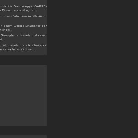
 Proprietäre Google Apps (GAPPS)
Firmenperspektive, nicht...
och über Clubs. Wer es alleine zu
on einem Google-Mitarbeiter, der
einbar...
Smartphone. Natürlich ist es ein
i...
ügelt natürlich auch alternative
ss man herausragt mit...