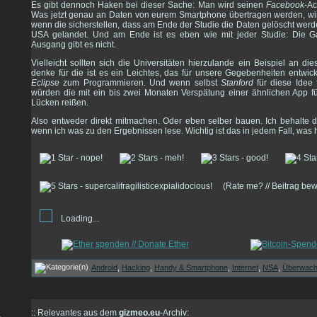
Es gibt dennoch Haken bei dieser Sache: Man wird seinen
Facebook
-Ac
Was jetzt genau an Daten von eurem Smartphone übertragen werden, wird
wenn die sicherstellen, dass am Ende der Studie die Daten gelöscht werden
USA gelandet. Und am Ende ist es eben wie mit jeder Studie: Die Ga
Ausgang gibt es nicht.
Vielleicht sollten sich die Universitäten hierzulande ein Beispiel an 
denke für die ist es ein Leichtes, das für unsere Gegebenheiten entwick
Eclipse
zum Programmieren. Und wenn selbst
Stanford
für diese Idee 
würden die mit ein bis zwei Monaten Verspätung einer ähnlichen App für
Lücken reißen.
Also entweder direkt mitmachen. Oder eben selber bauen. Ich behalte 
wenn ich was zu den Ergebnissen lese. Wichtig ist das in jedem Fall, was h
(Rate me? // Beitrag be
Loading...
Android
,
Hacking
,
Handy & Smartphone
,
Internet
,
NSA
,
Überwac
:: Relevantes aus dem
gizmeo.eu
-Archiv: