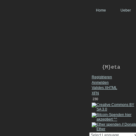
Home
Ueber
{M}eta
Registrieren
Anmelden
Valides
XHTML
XFN
230