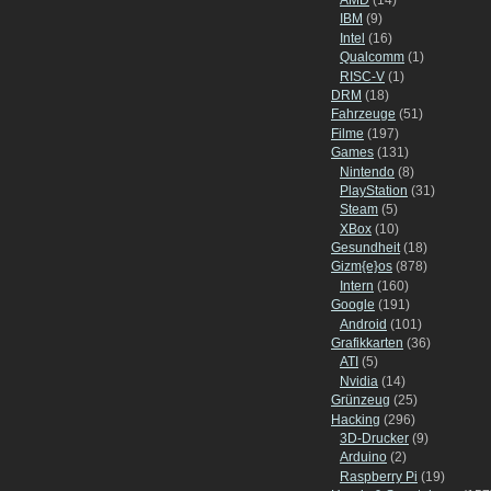
IBM
(9)
Intel
(16)
Qualcomm
(1)
RISC-V
(1)
DRM
(18)
Fahrzeuge
(51)
Filme
(197)
Games
(131)
Nintendo
(8)
PlayStation
(31)
Steam
(5)
XBox
(10)
Gesundheit
(18)
Gizm{e}os
(878)
Intern
(160)
Google
(191)
Android
(101)
Grafikkarten
(36)
ATI
(5)
Nvidia
(14)
Grünzeug
(25)
Hacking
(296)
3D-Drucker
(9)
Arduino
(2)
Raspberry Pi
(19)