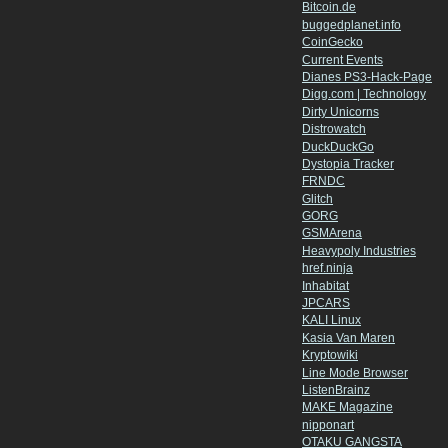
Bitcoin.de
buggedplanet.info
CoinGecko
Current Events
Dianes PS3-Hack-Page
Digg.com | Technology
Dirty Unicorns
Distrowatch
DuckDuckGo
Dystopia Tracker
FRNDC
Glitch
GORG
GSMArena
Heavypoly Industries
href.ninja
Inhabitat
JPCARS
KALI Linux
Kasia Van Maren
Kryptowiki
Line Mode Browser
ListenBrainz
MAKE Magazine
nipponart
OTAKU GANGSTA