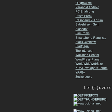
Outgrow.me
Paranoid Android
PC Erfahrung
Prism-Break
Raspberry Pi Forum
Satoshi sein Senf
Slashdot
SlimRoms
Smartphone-Rangliste
Stack Overflow
Startpage
The Intercept
Walkman Central
WordPress-Planet
WorldWideWebSize
XDA Developers Forum
YAABy
Zockerseele
Lef{t}overs