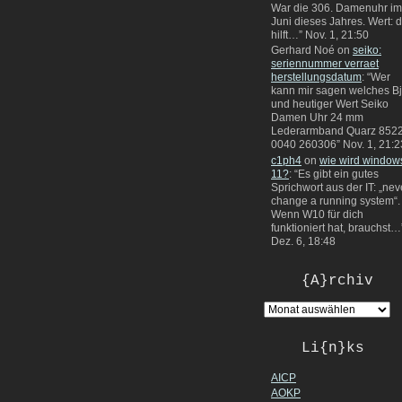
War die 306. Damenuhr im
Juni dieses Jahres. Wert: 
hilft…
”
Nov. 1, 21:50
Gerhard Noé
on
seiko:
seriennummer verraet
herstellungsdatum
: “
Wer
kann mir sagen welches Bj
und heutiger Wert Seiko
Damen Uhr 24 mm
Lederarmband Quarz 8522
0040 260306
”
Nov. 1, 21:2
c1ph4
on
wie wird window
11?
: “
Es gibt ein gutes
Sprichwort aus der IT: „nev
change a running system“.
Wenn W10 für dich
funktioniert hat, brauchst…
Dez. 6, 18:48
{A}rchiv
Li{n}ks
AICP
AOKP