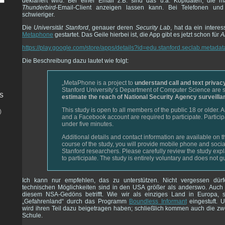
deklariert wird. Bei einer Email z.B. sind das u.a. Kopfdaten, die 
Thunderbird
-Email-Client anzeigen lassen kann. Bei Telefonen u
schwieriger.
Die
Universität Stanford
, genauer deren
Security Lab
, hat da ein interes
Metaphone
gestartet. Das Geile hierbei ist, die App gibt es jetzt schon für
A
https://play.google.com/store/apps/details?id=edu.stanford.seclab.metadat
Die Beschreibung dazu lautet wie folgt:
„MetaPhone is a project to
understand call and text privac
Stanford University’s Department of Computer Science are 
s
estimate the reach of National Security Agency surveilla
This study is open to all members of the public 18 or older.
)
and a Facebook account are required to participate. Particip
under five minutes.
Additional details and contact information are available on t
course of the study, you will provide mobile phone and socia
Stanford researchers. Please carefully review the study expl
to participate. The study is entirely voluntary and does not 
Ich kann nur empfehlen, das zu unterstützen. Nicht vergessen dür
technischen Möglichkeiten sind in den USA größer als anderswo. A
diesem NSA-Gedöns betrifft. Wie wir als einziges Land in Europa,
„Gefahrenland“ durch das Programm
Boundless Informant
eingestuft. U
wird ihren Teil dazu beigetragen haben; schließlich kommen auch die z
Schule.