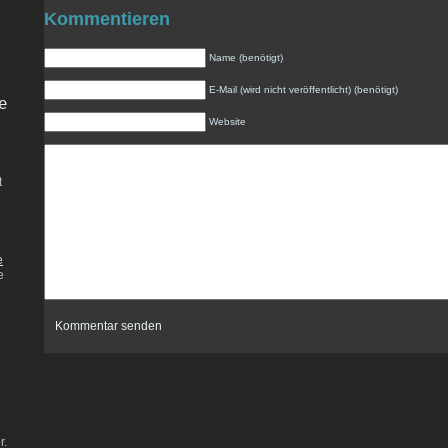
Kommentieren
Name (benötigt)
E-Mail (wird nicht veröffentlicht) (benötigt)
e
Website
t
e
e
r.