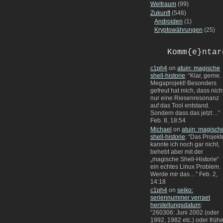
Weltraum
(99)
Zukunft
(546)
Androiden
(1)
Kryptowährungen
(25)
Komm{e}ntar
c1ph4
on
atuin: magische
shell-historie
: “
Klar, gerne.
Megaprojekt! Besonders
gefreut hat mich, dass nich
nur eine Riesenresonanz
auf das Tool entstand.
Sondern dass das jetzt…
”
Feb. 8, 18:54
Michael
on
atuin: magisch
shell-historie
: “
Das Projekt
kannte ich noch gar nicht,
behebt aber mit der
„magische Shell-Historie“
ein echtes Linux Problem.
Werde mir das…
”
Feb. 2,
14:18
c1ph4
on
seiko:
seriennummer verraet
herstellungsdatum
:
“
260306: Juni 2002 (oder
1992, 1982 etc.) oder frühe