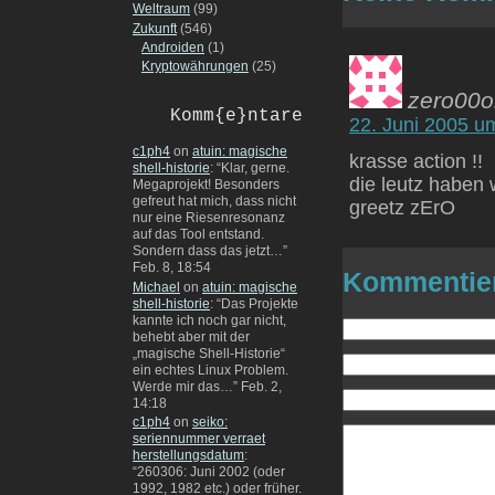
Weltraum
(99)
Zukunft
(546)
Androiden
(1)
Kryptowährungen
(25)
zero00o
Komm{e}ntare
22. Juni 2005 u
c1ph4
on
atuin: magische
krasse action !!
shell-historie
: “
Klar, gerne.
die leutz haben w
Megaprojekt! Besonders
gefreut hat mich, dass nicht
greetz zErO
nur eine Riesenresonanz
auf das Tool entstand.
Sondern dass das jetzt…
”
Feb. 8, 18:54
Kommentie
Michael
on
atuin: magische
shell-historie
: “
Das Projekte
kannte ich noch gar nicht,
behebt aber mit der
„magische Shell-Historie“
ein echtes Linux Problem.
Werde mir das…
”
Feb. 2,
14:18
c1ph4
on
seiko:
seriennummer verraet
herstellungsdatum
:
“
260306: Juni 2002 (oder
1992, 1982 etc.) oder früher.