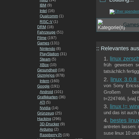
IBM
(9)
Intel
(16)
Qualcomm
(1)
RISC-V
(1)
Games
DRM
(18)
Fahrzeuge
(51)
Filme
(197)
Games
(131)
:: Relevantes a
Nintendo
(8)
PlayStation
(31)
linux zersc
Steam
(5)
früh gewesen s
XBox
(10)
Gesundheit
(18)
tatsächlich fertigg
Gizm{e}os
(878)
linux 3.0.8
Intern
(160)
von Sony Ericsso
Google
(191)
Großem beiwoh
Android
(101)
Grafikkarten
(36)
t=2247466. [via]
ATI
(5)
linux != wi
Nvidia
(14)
und das ist auch g
Grünzeug
(25)
Hacking
(296)
bestes linu
3D-Drucker
(9)
antreten lassen: 
Arduino
(2)
suse linux 10 und
Raspberry Pi
(19)