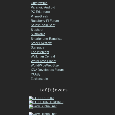
Outgrow.me
Paranoid Android
PC Erfahrung
Prism-Break
Raspberry Pi Forum
Satoshi sein Senf
Slashdot
SlimRoms
Smartphone-Rangliste
Stack Overflow
Startpage
The Intercept
Walkman Central
WordPress-Planet
WorldWideWebSize
XDA Developers Forum
YAABy
Zockerseele
Lef{t}overs