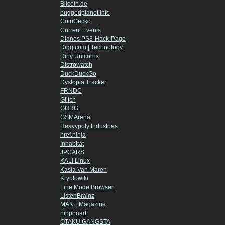
Bitcoin.de
buggedplanet.info
CoinGecko
Current Events
Dianes PS3-Hack-Page
Digg.com | Technology
Dirty Unicorns
Distrowatch
DuckDuckGo
Dystopia Tracker
FRNDC
Glitch
GORG
GSMArena
Heavypoly Industries
href.ninja
Inhabitat
JPCARS
KALI Linux
Kasia Van Maren
Kryptowiki
Line Mode Browser
ListenBrainz
MAKE Magazine
nipponart
OTAKU GANGSTA