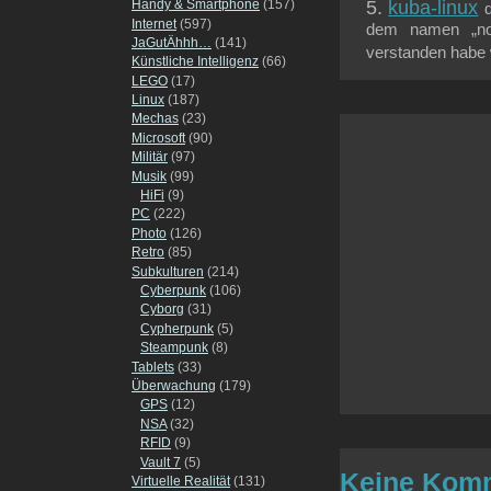
kuba-linux
Handy & Smartphone
(157)
Internet
(597)
dem namen „nova
JaGutÄhhh…
(141)
verstanden habe w
Künstliche Intelligenz
(66)
LEGO
(17)
Linux
(187)
Mechas
(23)
Microsoft
(90)
Militär
(97)
Musik
(99)
HiFi
(9)
PC
(222)
Photo
(126)
Retro
(85)
Subkulturen
(214)
Cyberpunk
(106)
Cyborg
(31)
Cypherpunk
(5)
Steampunk
(8)
Tablets
(33)
Überwachung
(179)
GPS
(12)
NSA
(32)
RFID
(9)
Vault 7
(5)
Keine Komm
Virtuelle Realität
(131)