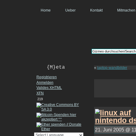
Home
Ueber
Kontakt
Mitmachen
{M}eta
«
laptop-wandbilder
Registrieren
Anmelden
Valides
XHTML
XFN
219
21. Juni 2005 @ 11: