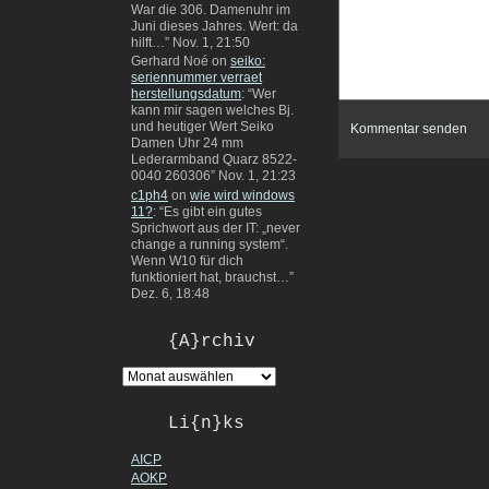
War die 306. Damenuhr im
Juni dieses Jahres. Wert: da
hilft…
”
Nov. 1, 21:50
Gerhard Noé
on
seiko:
seriennummer verraet
herstellungsdatum
: “
Wer
kann mir sagen welches Bj.
und heutiger Wert Seiko
Damen Uhr 24 mm
Lederarmband Quarz 8522-
0040 260306
”
Nov. 1, 21:23
c1ph4
on
wie wird windows
11?
: “
Es gibt ein gutes
Sprichwort aus der IT: „never
change a running system“.
Wenn W10 für dich
funktioniert hat, brauchst…
”
Dez. 6, 18:48
{A}rchiv
Li{n}ks
AICP
AOKP