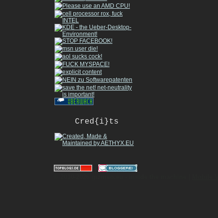
Cred{i}ts
|
© 2010-2026 gizmeo.eu - inside the machine |
Mobile 