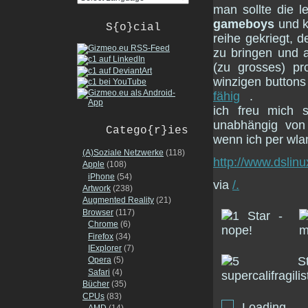
man sollte die l
gameboys
und ko
S{o}cial
reihe gekriegt, 
zu bringen und a
(zu grosses) p
winzigen buttons
fähig
.
ich freu mich 
unabhängig von
Catego{r}ies
wenn ich per wl
(A)Soziale Netzwerke
(118)
http://www.dslinu
Apple
(108)
iPhone
(54)
via
/.
Artwork
(238)
Augmented Reality
(21)
Browser
(117)
Chrome
(6)
Firefox
(34)
IExplorer
(7)
Opera
(5)
Safari
(4)
Bücher
(35)
CPUs
(83)
Loading...
AMD
(14)