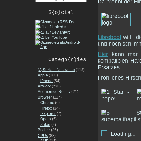
Da brennt der Hi
S{o}cial
Libreboot
will _d
und noch schli
Hier
kann man 
Catego{r}ies
kompatiblen Har
Ersatzes.
(A)Soziale Netzwerke
(118)
Apple
(108)
Fröhliches Hirsc
iPhone
(54)
Artwork
(238)
Augmented Reality
(21)
Browser
(117)
Chrome
(6)
Firefox
(34)
IExplorer
(7)
Opera
(5)
Safari
(4)
Bücher
(35)
Loading...
CPUs
(83)
AMD
(14)