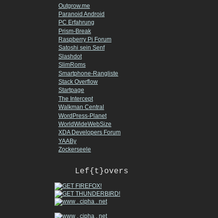
Outgrow.me
Paranoid Android
PC Erfahrung
Prism-Break
Raspberry Pi Forum
Satoshi sein Senf
Slashdot
SlimRoms
Smartphone-Rangliste
Stack Overflow
Startpage
The Intercept
Walkman Central
WordPress-Planet
WorldWideWebSize
XDA Developers Forum
YAABy
Zockerseele
Lef{t}overs