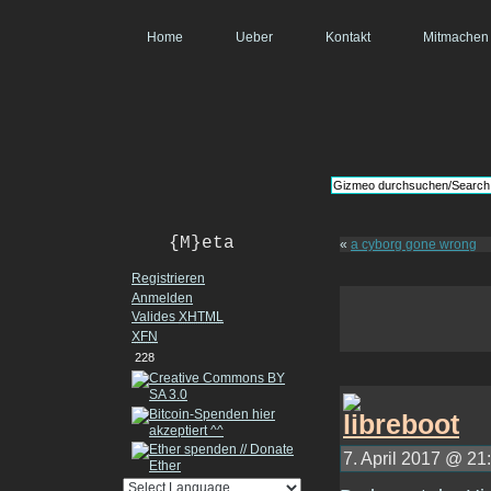
Home
Ueber
Kontakt
Mitmachen
{M}eta
«
a cyborg gone wrong
Registrieren
Anmelden
Valides
XHTML
XFN
228
7. April 2017 @ 21: