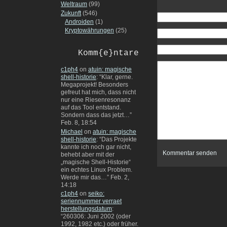
Weltraum
(99)
Zukunft
(546)
Androiden
(1)
Kryptowährungen
(25)
Komm{e}ntare
c1ph4
on
atuin: magische
shell-historie
: “
Klar, gerne.
Megaprojekt! Besonders
gefreut hat mich, dass nicht
nur eine Riesenresonanz
auf das Tool entstand.
Sondern dass das jetzt…
”
Feb. 8, 18:54
Michael
on
atuin: magische
shell-historie
: “
Das Projekte
kannte ich noch gar nicht,
behebt aber mit der
„magische Shell-Historie“
ein echtes Linux Problem.
Werde mir das…
”
Feb. 2,
14:18
c1ph4
on
seiko:
seriennummer verraet
herstellungsdatum
:
“
260306: Juni 2002 (oder
1992, 1982 etc.) oder früher.