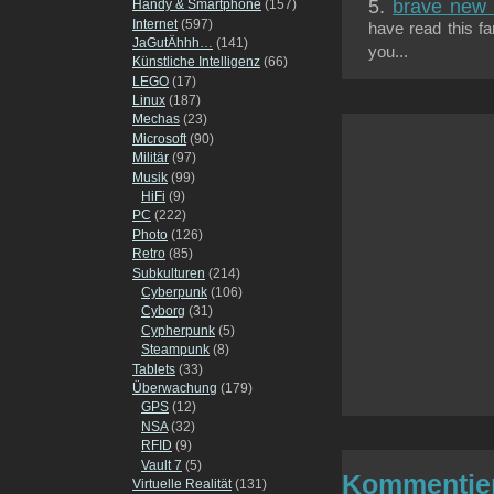
brave new 
Handy & Smartphone
(157)
Internet
(597)
have read this fa
JaGutÄhhh…
(141)
you...
Künstliche Intelligenz
(66)
LEGO
(17)
Linux
(187)
Mechas
(23)
Microsoft
(90)
Militär
(97)
Musik
(99)
HiFi
(9)
PC
(222)
Photo
(126)
Retro
(85)
Subkulturen
(214)
Cyberpunk
(106)
Cyborg
(31)
Cypherpunk
(5)
Steampunk
(8)
Tablets
(33)
Überwachung
(179)
GPS
(12)
NSA
(32)
RFID
(9)
Vault 7
(5)
Kommentie
Virtuelle Realität
(131)