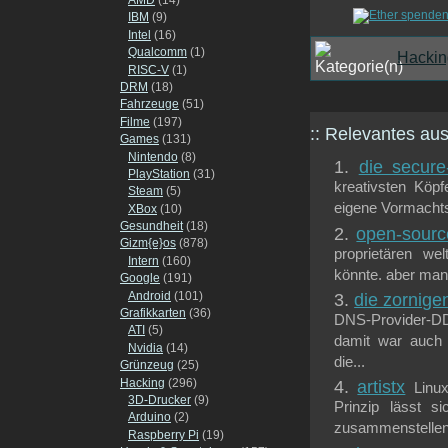
IBM
(9)
Intel
(16)
Qualcomm
(1)
Hackin
RISC-V
(1)
DRM
(18)
Fahrzeuge
(51)
Filme
(197)
:: Relevantes a
Games
(131)
Nintendo
(8)
die secure
PlayStation
(31)
kreativsten Köp
Steam
(5)
eigene Vormachtst
XBox
(10)
Gesundheit
(18)
open-source
Gizm{e}os
(878)
proprietären we
Intern
(160)
könnte. aber man 
Google
(191)
Android
(101)
die zornige
Grafikkarten
(36)
DNS-Provider-D
ATI
(5)
damit war auch i
Nvidia
(14)
die...
Grünzeug
(25)
Hacking
(296)
artistx
Linu
3D-Drucker
(9)
Prinzip lässt 
Arduino
(2)
zusammenstellen,
Raspberry Pi
(19)