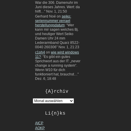
War die 306. Damenuhr im
Juni dieses Jahres. Wert: da
hilft…
”
Nov. 1, 21:50
Gerhard Noé
on
seiko:
seriennummer verraet
herstellungsdatum
: “
Wer
kann mir sagen welches Bj.
und heutiger Wert Seiko
Damen Uhr 24 mm
Lederarmband Quarz 8522-
0040 260306
”
Nov. 1, 21:23
c1ph4
on
wie wird windows
11?
: “
Es gibt ein gutes
Sprichwort aus der IT: „never
change a running system“.
Wenn W10 für dich
funktioniert hat, brauchst…
”
Dez. 6, 18:48
{A}rchiv
Li{n}ks
AICP
AOKP