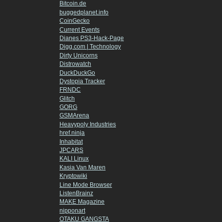
Bitcoin.de
buggedplanet.info
CoinGecko
Current Events
Dianes PS3-Hack-Page
Digg.com | Technology
Dirty Unicorns
Distrowatch
DuckDuckGo
Dystopia Tracker
FRNDC
Glitch
GORG
GSMArena
Heavypoly Industries
href.ninja
Inhabitat
JPCARS
KALI Linux
Kasia Van Maren
Kryptowiki
Line Mode Browser
ListenBrainz
MAKE Magazine
nipponart
OTAKU GANGSTA