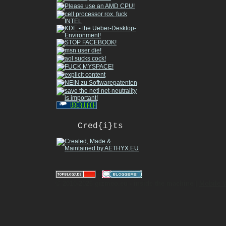
Cred{i}ts
|
© 2010-2026 gizmeo.eu - inside the machine |
Mobile 